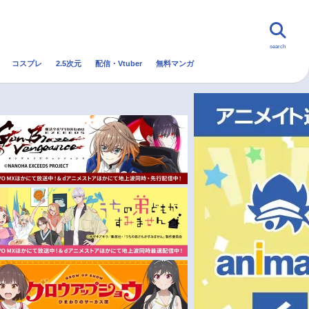
search
コスプレ
2.5次元
配信・Vtuber
無料マンガ
んなの声
グッズ
映画
・Vtuber
トレンド
無料マンガ
秋アニメ
冬アニメ