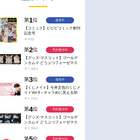
1
第
位
発売中
【コミック】ビビビコミック創刊
記念号
￥935
2
第
位
予約受付中
【グッズ-マスコット】ゴールデ
ンカムイ どうぶつフォーゼマス
コット 4.尾形百之助【再販】
￥1,980
3
第
位
発売中
【くじメイト】今井文也のくじメ
イトVol.4～チャラめに見える幼
馴染、実は一途で独占欲が強いん
￥1,100
です～
4
第
位
予約受付中
【グッズ-マスコット】ゴールデ
ンカムイ どうぶつフォーゼマス
コット 5.月島軍曹【再販】
￥1,980
5
第
位
予約受付中