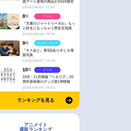
規アート使用の商品が10/24発売
2026/08/07 12:50
8
位
アニメ
『天幕のジャードゥーガル』もっ
と好きになっちゃう歴史豆知識
2026/08/06 18:30
9
位
マンガ・ラノベ
『キスあと』第3話あらすじ＆場
面写真
2026/08/07 14:45
10
位
グッズ
10月・11月開催『ヘタリア』20
周年原画展のグッズ第1弾情報
2026/08/07 18:00
ランキングを見る
アニメイト
通販ランキング