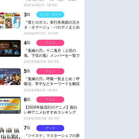
2024/03/11 16:00
3
位
マンガ・ラノベ
『僕とロボコ』単行本表紙の元ネ
タ・オマージュ・パロディまとめ
2026/07/21 10:00
4
位
アニメ
『鬼滅の刃』十二鬼月（上弦の
鬼、下弦の鬼）メンバーを一覧で
紹介＆解説（登場鬼の情報まと
2023/06/20 00:00
め）
5
位
アニメ
『鬼滅の刃』呼吸一覧まとめ｜呼
吸法、常中などキーワードを解説
2023/06/15 19:00
6
位
アニメ
【2026年版流行のアニメ】面白
い神アニメおすすめランキング
【名作・話題作】｜ジャンル別人
2026/08/02 00:00
気作品をピックアップ
7
位
グッズ
『ツイステ』マスターシェフの新