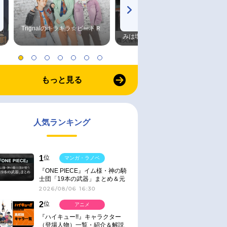
Trignalのキラキラ☆ビートＲ
森久保祥太郎×浪川大輔 つま
みは塩だけ
もっと見る
人気ランキング
1
位
マンガ・ラノベ
『ONE PIECE』イム様・神の騎
士団「19本の武器」まとめ＆元
ネタ
2026/08/06 16:30
2
位
アニメ
『ハイキュー!!』キャラクター
（登場人物）一覧・紹介＆解説