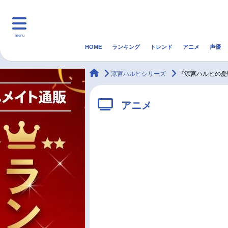
menu
HOME
ランキング
トレンド
アニメ
声優
HOME
ランキング
アニ
animateTimes
涼宮ハルヒシリーズ
『涼宮ハルヒの憂
マンガ・ラノベ
ゲーム・アプリ
音楽
アニメ
最新記事一覧
アニメ記事一覧
声優記事一覧