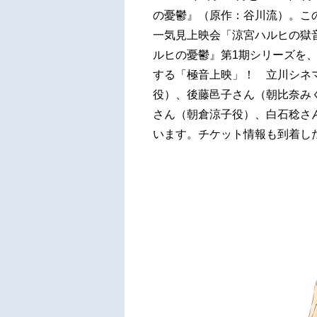
の憂鬱』（原作：谷川流）。この
一気見上映会「涼宮ハルヒの獄
ルヒの憂鬱』第1期シリーズを
する「極音上映」！ 立川シネ
役）、後藤邑子さん（朝比奈み
さん（朝倉涼子役）、白石稔さ
います。チケット情報も到着し