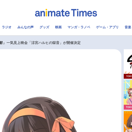
ラジオ
みんなの声
グッズ
映画
マンガ・ラノベ
ゲーム・アプリ
音楽
メ
声優
ラジオ
み
鬱』一気見上映会「涼宮ハルヒの獄音」が開催決定
コスプレ
2.5次元
配信
アニメ映画一覧
今期アニメ曜日別一覧
実写化映画一覧
春アニメ
男性声優/女性声優一覧
夏アニメ
FOLLOW US