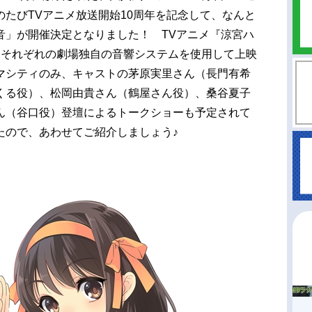
たびTVアニメ放送開始10周年を記念して、なんと
音」が開催決定となりました！ TVアニメ『涼宮ハ
、それぞれの劇場独自の音響システムを使用して上映
マシティのみ、キャストの茅原実里さん（長門有希
くる役）、松岡由貴さん（鶴屋さん役）、桑谷夏子
ん（谷口役）登壇によるトークショーも予定されて
たので、あわせてご紹介しましょう♪