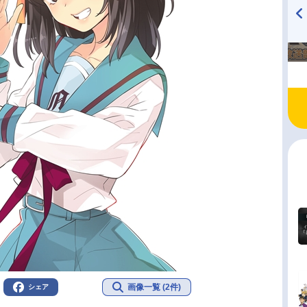
TVアニメ『戦隊大失格』
ハイキュー!! 烏野高校放送部!
radio 大直会 2nd season
画像一覧 (2件)
シェア