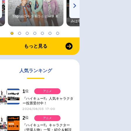
Trignalのキラキラ☆ビートＲ
森久保祥太郎×浪川大輔 つま
みは塩だけ
もっと見る
人気ランキング
1
位
アニメ
『ハイキュー!!』人気キャラクタ
ー投票受付中！
2026/08/03 17:00
2
位
アニメ
『ハイキュー!!』キャラクター
（登場人物）一覧・紹介＆解説