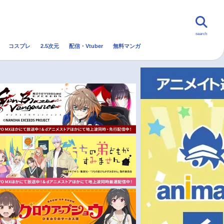
search
コスプレ
2.5次元
配信・Vtuber
無料マンガ
んなの声
グッズ
映画
・Vtuber
トレンド
無料マンガ
秋アニメ
冬アニメ