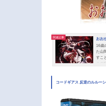
関連記事
おお
16
た山
すこ
この
多く
博士
れる
コードギアス 反逆のルルーシ
博士
しな
るの
博士