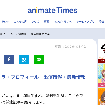
ラジオ
みんなの声
グッズ
映画
マンガ・ラノベ
ゲーム・アプリ
音楽
メ
声優
ラジオ
み
ロフィール・出演情報・最新情報まとめ
更新：2026-05-12
コスプレ
2.5次元
配信
アニメ映画一覧
今期アニメ曜日別一覧
実写化映画一覧
春アニメ
ャラ・プロフィール・出演情報・最新情報
男性声優/女性声優一覧
夏アニメ
FOLLOW US
）さんは、8月28日生まれ、愛知県出身。こちらで
ルと関連記事を紹介します。