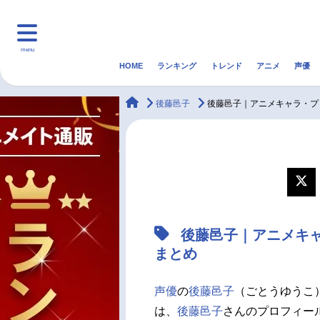
menu
HOME
ランキング
トレンド
アニメ
声優
HOME
ランキング
アニ
animateTimes
後藤邑子
後藤邑子｜アニメキャラ・プ
マンガ・ラノベ
ゲーム・アプリ
音楽
最新記事一覧
アニメ記事一覧
後藤邑子｜アニメキ
声優記事一覧
まとめ
声優
の
後藤邑子
（ごとうゆうこ
は、
後藤邑子
さんのプロフィー