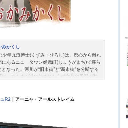
かみかくし
歳の少年九澄博士(くずみ・ひろし)は、都心から離れ
間にあるニュータウン嫦娥町(じょうがまち)で暮ら
ととなった。河川が“旧市街”と“新市街”を分断する
町は、今もまだ謎に包まれた土地文化や風習が数
残っている。取り立てて目立つ存在ではなかった
をクラスメイトはあり得ないぐらい気にかけてく
。そんな環境に戸惑いつつも新しい生活を楽しむ
ュR2
｜アーニャ・アールストレイム
だが、ただ1人、クラス委員を務める櫛名田眠(く
だ・ねむる)だけが明らかに博士と距離を置いてい
が気がかりだった。数少ない接触の中で、彼女は
に忠告する。｢旧市街には近づかないように｣そこ