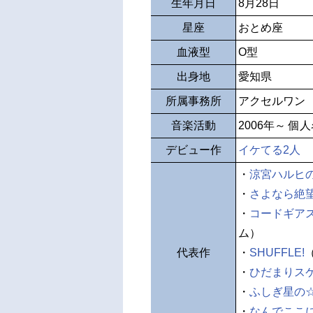
生年月日
8月28日
星座
おとめ座
血液型
O型
出身地
愛知県
所属事務所
アクセルワン
音楽活動
2006年～ 個
デビュー作
イケてる2人
・
涼宮ハルヒ
・
さよなら絶
・
コードギアス
ム）
代表作
・
SHUFFLE!
・
ひだまりス
・
ふしぎ星の
・
なんでここに