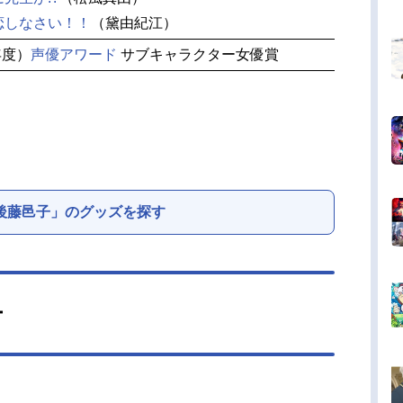
恋しなさい！！
（黛由紀江）
年度）
声優アワード
サブキャラクター女優賞
後藤邑子」のグッズを探す
ー