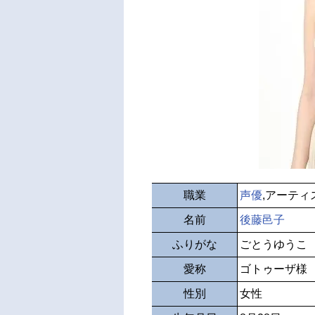
職業
声優
,アーティ
名前
後藤邑子
ふりがな
ごとうゆうこ
愛称
ゴトゥーザ様
性別
女性