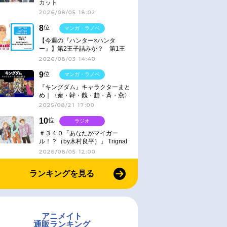
カット
2026/08/05 18:02
8
位
マンガ・ラノベ
【今週の『ハンター×ハンタ
ー』】第2王子詰みか？ 第1王
子と第4王子が対峙「発令」＜
2026/08/03 14:40
No.416＞
9
位
マンガ・ラノベ
『キングダム』キャラクターまと
め｜〈秦・韓・魏・趙・斉・燕〉
2025/08/21 17:00
10
位
ラジオ
＃３４０「あなたがマイガー
ル！？（by木村良平）」 Trignal
のキラキラ☆ビートＲ
2026/08/05 12:00
ランキングを見る
アニメイト
通販ランキング