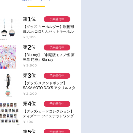
1
第
位
予約受付中
【グッズ-キーホルダー】呪術廻
戦 ふわコロりんセットキーホル
ダー【アニメイト特典付】
￥1,100
2
第
位
予約受付中
【Blu-ray】『劇場版モノノ怪 第
三章 蛇神』Blu-ray
￥9,900
3
第
位
予約受付中
【グッズ-スタンドポップ】
SAKAMOTO DAYS アクリルスタ
ンド～Sunny Afternoon～ 4.南雲
￥2,200
4
第
位
予約受付中
【グッズ-カードコレクション】
ディズニー ツイステッドワンダ
ーランド ランダムカードコレク
￥400
ション クラブ・ウェアver.
5
第
位
予約受付中