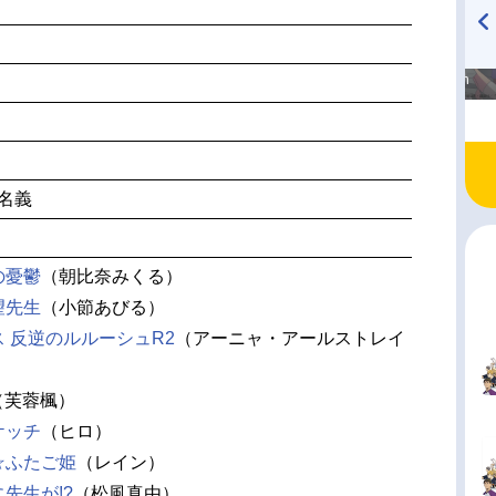
高橋美紀のおんぷの気持ち
TVアニメ『戦隊大失格』
♪ in アニメイトタイムズ
radio 大直会 2nd season
人名義
の憂鬱
（朝比奈みくる）
望先生
（小節あびる）
 反逆のルルーシュR2
（アーニャ・アールストレイ
（芙蓉楓）
ケッチ
（ヒロ）
☆ふたご姫
（レイン）
先生が!?
（松風真由）