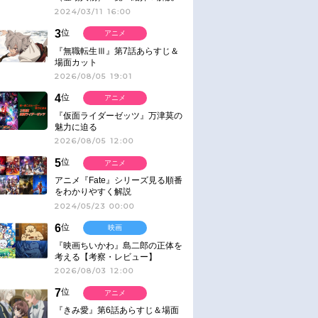
2024/03/11 16:00
3
位
アニメ
『無職転生Ⅲ』第7話あらすじ＆
場面カット
2026/08/05 19:01
4
位
アニメ
『仮面ライダーゼッツ』万津莫の
魅力に迫る
2026/08/05 12:00
5
位
アニメ
アニメ『Fate』シリーズ見る順番
をわかりやすく解説
2024/05/23 00:00
6
位
映画
『映画ちいかわ』島二郎の正体を
考える【考察・レビュー】
2026/08/03 12:00
7
位
アニメ
『きみ愛』第6話あらすじ＆場面