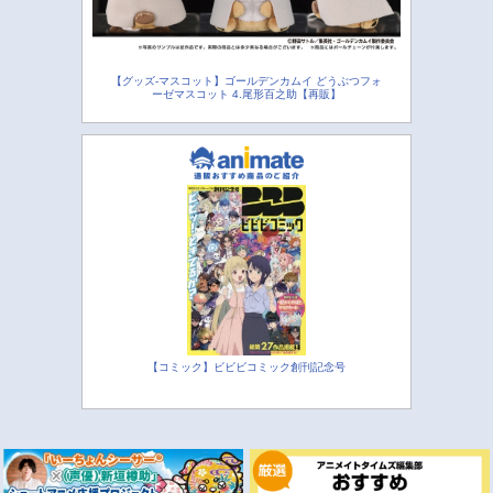
【グッズ-マスコット】ゴールデンカムイ どうぶつフォ
ーゼマスコット 4.尾形百之助【再販】
【コミック】ビビビコミック創刊記念号