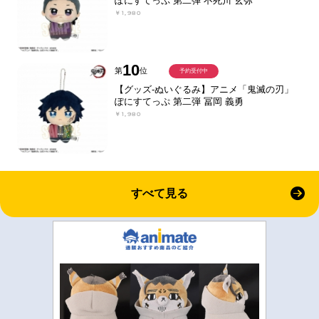
ぽにすてっぷ 第二弾 不死川 玄弥
￥1,980
10
第
位
予約受付中
【グッズ-ぬいぐるみ】アニメ「鬼滅の刃」
ぽにすてっぷ 第二弾 冨岡 義勇
￥1,980
すべて見る