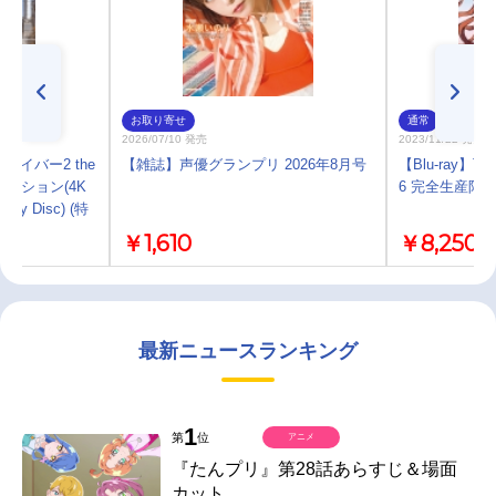
お取り寄せ
通常
2026/07/10 発売
2023/11/22 発売
トレイバー2 the
【雑誌】声優グランプリ 2026年8月号
【Blu-ray】
レクション(4K
6 完全生産限
-ray Disc) (特
￥1,610
￥8,250
最新ニュースランキング
1
第
位
アニメ
『たんプリ』第28話あらすじ＆場面
カット