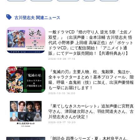
古川登志夫 関連ニュース
一般ドラマCD『燈の守り人 逆光 5章「土佐ノ
双璧」』（出演声優：金本涼輔 古川登志夫 悟
代武 小野将夢 上田瞳 高塚正也）が「ポケット
ドラマCD」にて配信開始！「アニメイト通
販」にてデータ販売開始！【共通特典あり】
2026-03-28 17:15
『鬼滅の刃』主要人物、柱、鬼殺隊、鬼ほか、
全キャラクターまとめ！基本プロフィール、階
級、呼吸・血鬼術（技）に加え、出演声優情報
も一挙にお届けします！
2025-10-10 16:00
『果てしなきスカーレット』追加声優に宮野真
守さん、津田健次郎さん、羽佐間道夫さん、古
川登志夫さんが決定！
2025-09-17 10:20
「朗読会 四季シリーズ・夏」木村良平さん、