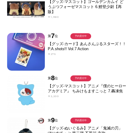
【グッズ-マスコット】ゴールデンカムイ ど
うぶつフォーゼマスコット 6.鯉登少尉【再
販】
￥1,980
7
第
位
予約受付中
【グッズ-カード】あんさんぶるスターズ！！
P.A.shots!! Vol.7 Action
￥275
8
第
位
予約受付中
【グッズ-マスコット】アニメ『僕のヒーロー
アカデミア』 ちみけもますこっと 7.轟凍焦
￥2,200
9
第
位
予約受付中
【グッズ-ぬいぐるみ】アニメ「鬼滅の刃」