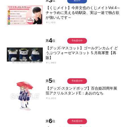
3
第
位
発売中
【くじメイト】今井文也のくじメイトVol.4～
チャラめに見える幼馴染、実は一途で独占欲
が強いんです～
￥1,100
4
第
位
予約受付中
【グッズ-マスコット】ゴールデンカムイ ど
うぶつフォーゼマスコット 5.月島軍曹【再
販】
￥1,980
5
第
位
予約受付中
【グッズ-スタンドポップ】百合姫20周年展
箔アクリルスタンドE：あおのなち
￥2,200
6
第
位
予約受付中