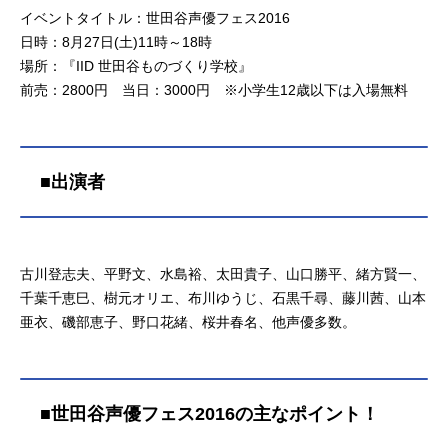
イベントタイトル：世田谷声優フェス2016
日時：8月27日(土)11時～18時
場所：『IID 世田谷ものづくり学校』
前売：2800円 当日：3000円 ※小学生12歳以下は入場無料
■出演者
古川登志夫、平野文、水島裕、太田貴子、山口勝平、緒方賢一、
千葉千恵巳、樹元オリエ、布川ゆうじ、石黒千尋、藤川茜、山本
亜衣、磯部恵子、野口花緒、桜井春名、他声優多数。
■世田谷声優フェス2016の主なポイント！