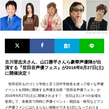
アニメ映画一覧
実写化映画一覧
今期アニメ曜日別一覧
春アニメ
夏アニメ
2016-08-09 16:00
秋アニメ
冬アニメ
男性声優/女性声優一覧
古川登志夫さん、山口勝平さんら豪華声優陣が出
FOLLOW US
演する『世田谷声優フェス』が2016年8月27日(土)
に開催決定！
世田谷区ものづくり学校と言う旧中学校舎を使って様々な声優
イベントを同時に開催する声優文化祭『世田谷声優フェス』が
2016年8月27日(土)に開催されます！ 当日は主に4つの会場を
使用して、各教室で同時に声優イベント・朗読会・映写などアニ
メ声優ファンにはたまらない体験ができる1日になっておりま