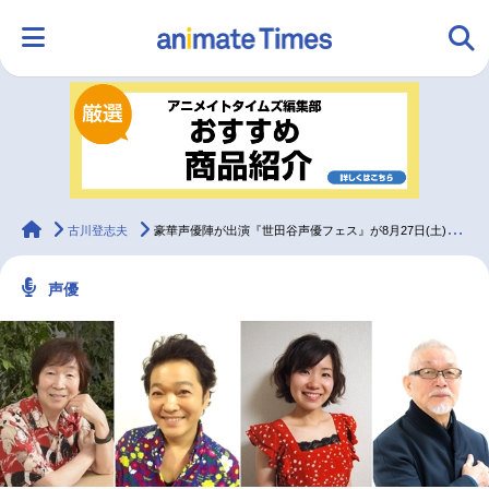
HOME
ランキング
アニメ
声優
ラジオ
みんなの声
グッズ
映画
animateTimes
古川登志夫
豪華声優陣が出演『世田谷声優フェス』が8月27日(土)に開催！
声優
マンガ・ラノベ
ゲーム・アプリ
音楽
コスプレ
2.5次元
配信・Vtuber
トレンド
無料マンガ
最新記事一覧
アニメ記事一覧
声優記事一覧