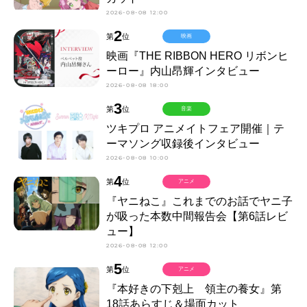
2026-08-08 12:00
2
第
位
映画
映画『THE RIBBON HERO リボンヒ
ーロー』内山昂輝インタビュー
2026-08-08 18:00
3
第
位
音楽
ツキプロ アニメイトフェア開催｜テ
ーマソング収録後インタビュー
2026-08-08 10:00
4
第
位
アニメ
『ヤニねこ』これまでのお話でヤニ子
が吸った本数中間報告会【第6話レビ
ュー】
2026-08-08 12:00
5
第
位
アニメ
『本好きの下剋上 領主の養女』第
18話あらすじ＆場面カット