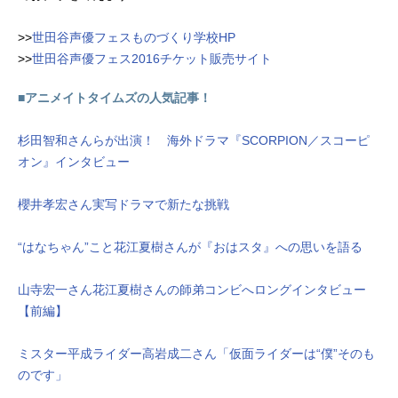
>>
世田谷声優フェスものづくり学校HP
>>
世田谷声優フェス2016チケット販売サイト
■アニメイトタイムズの人気記事！
杉田智和さんらが出演！ 海外ドラマ『SCORPION／スコーピ
オン』インタビュー
櫻井孝宏さん実写ドラマで新たな挑戦
“はなちゃん”こと花江夏樹さんが『おはスタ』への思いを語る
山寺宏一さん花江夏樹さんの師弟コンビへロングインタビュー
【前編】
ミスター平成ライダー高岩成二さん「仮面ライダーは“僕”そのも
のです」