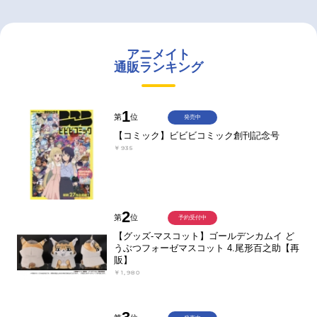
アニメイト
通販ランキング
1
第
位
発売中
【コミック】ビビビコミック創刊記念号
￥935
2
第
位
予約受付中
【グッズ-マスコット】ゴールデンカムイ ど
うぶつフォーゼマスコット 4.尾形百之助【再
販】
￥1,980