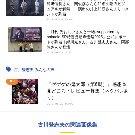
島﨑信長さん、関俊彦さんら11名の浴衣ビジ
ュアルが解禁！ 演出の井上和彦さんよりコメ
ントが到着
2025-07-25 19:00
「月刊 光おにいさんと一緒♪supported by
animelo SP特番@超声優祭2025」公式レポー
トが到着｜緑川光さん、古川登志夫さん、阿部
敦さんが登壇
2025-05-12 17:20
古川登志夫 みんなの声
4
『ゲゲゲの鬼太郎（第6期）』感想＆
見どころ・レビュー募集（ネタバレあ
り）
2019-05-28 16:00
古川登志夫の関連画像集