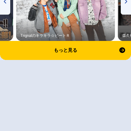
Trignalのキラキラ☆ビートＲ
森久
もっと見る