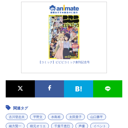
【コミック】ビビビコミック創刊記念号
関連タグ
古川登志夫
平野文
水島裕
太田貴子
山口勝平
緒方賢一
樹元オリエ
千葉千恵巳
声優
イベント