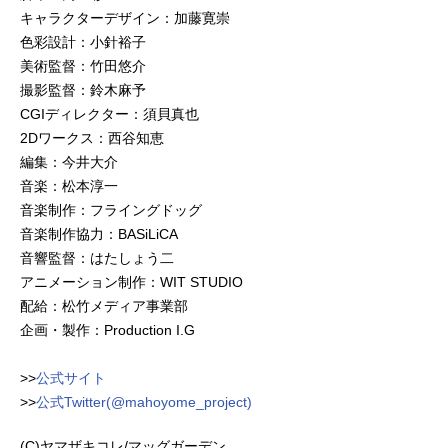
キャラクターデザイン：加藤寛崇
色彩設計：小針裕子
美術監督：竹田悠介
撮影監督：鈴木麻予
CGIディレクター：須貝真也
2Dワークス：西谷知恵
編集：今井大介
音楽：松本淳一
音楽制作：フライングドッグ
音楽制作協力：BASiLiCA
音響監督：はたしょう二
アニメーション制作：WIT STUDIO
配給：松竹メディア事業部
企画・製作：Production I.G
>>
公式サイト
>>
公式Twitter(@mahoyome_project)
(C)ヤマザキコレ/マッグガーデン