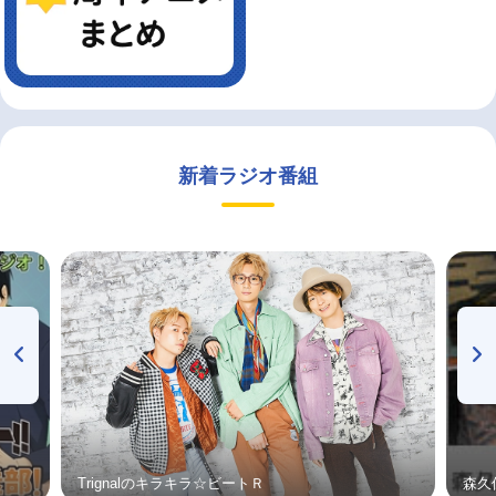
新着ラジオ番組
Trignalのキラキラ☆ビートＲ
森久