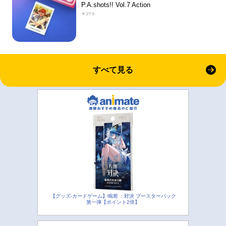
P.A.shots!! Vol.7 Action
￥275
すべて見る
【グッズ-カードゲーム】鳴潮 ：対決 ブースターパック
第一弾【ポイント2倍】