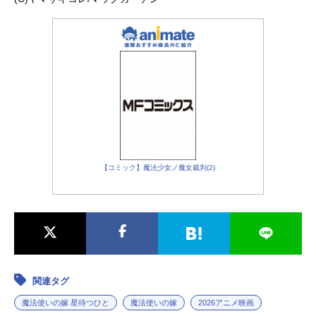
【コミック】魔法少女ノ魔女裁判(2)
関連タグ
魔法使いの嫁 星待つひと
魔法使いの嫁
2026アニメ映画