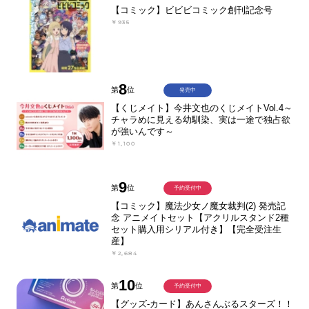
【コミック】ビビビコミック創刊記念号
￥935
8
第
位
発売中
【くじメイト】今井文也のくじメイトVol.4～
チャラめに見える幼馴染、実は一途で独占欲
が強いんです～
￥1,100
9
第
位
予約受付中
【コミック】魔法少女ノ魔女裁判(2) 発売記
念 アニメイトセット【アクリルスタンド2種
セット購入用シリアル付き】【完全受注生
産】
￥2,684
10
第
位
予約受付中
【グッズ-カード】あんさんぶるスターズ！！