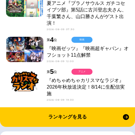
夏アニメ『プラノサウルス ガチコセ
イブツ部』第5話に古川登志夫さん、
千葉繁さん、山口勝さんがゲスト出
演！
2026-08-09 07:30
4
第
位
映画
『映画ゼッツ』『映画超ギャバン』オ
フショット11点解禁
2026-08-09 12:00
5
第
位
アニメ
『めちゃめちゃカリスマなラジオ』
2026年秋放送決定！8/14に生配信実
施
2026-08-09 19:30
ランキングを見る