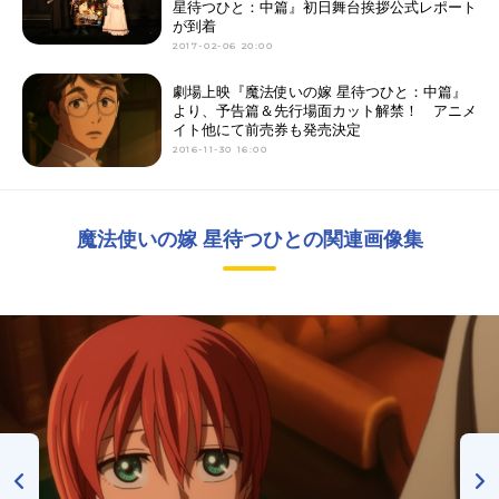
星待つひと：中篇』初日舞台挨拶公式レポート
が到着
2017-02-06 20:00
劇場上映『魔法使いの嫁 星待つひと：中篇』
より、予告篇＆先行場面カット解禁！ アニメ
イト他にて前売券も発売決定
2016-11-30 16:00
魔法使いの嫁 星待つひとの関連画像集