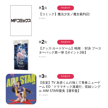
1
第
位
予約受付中
【コミック】魔法少女ノ魔女裁判(2)
￥924
2
第
位
予約受付中
【グッズ-カードゲーム】鳴潮 ：対決 ブース
ターパック第一弾【ポイント2倍】
￥440
3
第
位
予約受付中
【音楽】TV 灰原くんの強くて青春ニューゲ
ーム ED「ドラマチック逃避行」収録シング
ル AIM STAR/愛美【通常盤】
￥1,999