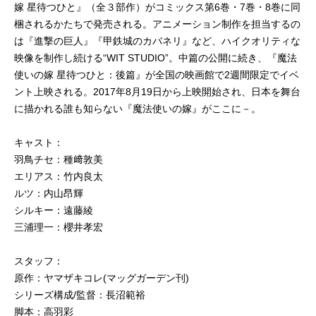
嫁 星待つひと』（全３部作）がコミックス第6巻・7巻・8巻に同
梱されるかたちで発売される。アニメーション制作を担当するの
は『進撃の巨人』『甲鉄城のカバネリ』など、ハイクオリティな
映像を制作し続ける“WIT STUDIO”。中篇の公開に続き、『魔法
使いの嫁 星待つひと：後篇』が全国の映画館で2週間限定でイベ
ント上映される。2017年8月19日から上映開始され、日本を舞台
に描かれる誰も知らない『魔法使いの嫁』がここに－。
キャスト：
羽鳥チセ：種﨑敦美
エリアス：竹内良太
ルツ：内山昂輝
シルキー：遠藤綾
三浦理一：櫻井孝宏
スタッフ：
原作：ヤマザキコレ(マッグガーデン刊)
シリーズ構成/監督：長沼範裕
脚本：高羽彩