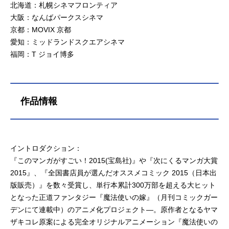
北海道：札幌シネマフロンティア
大阪：なんばパークスシネマ
京都：MOVIX 京都
愛知：ミッドランドスクエアシネマ
福岡：T ジョイ博多
作品情報
イントロダクション：
『このマンガがすごい！2015(宝島社)』や『次にくるマンガ大賞
2015』、『全国書店員が選んだオススメコミック 2015（日本出
版販売）』を数々受賞し、単行本累計300万部を超える大ヒット
となった正道ファンタジー『魔法使いの嫁』（月刊コミックガー
デンにて連載中）のアニメ化プロジェクト―。原作者となるヤマ
ザキコレ原案による完全オリジナルアニメーション『魔法使いの