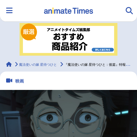
HOME
ランキング
アニメ
声優
ラジオ
みんなの声
グッズ
映画
animateTimes
魔法使いの嫁 星待つひと
『魔法使いの嫁 星待つひと：後篇』特報映像＆場面カット公開！
映画
マンガ・ラノベ
ゲーム・アプリ
音楽
コスプレ
2.5次元
配信・Vtuber
トレンド
無料マンガ
最新記事一覧
アニメ記事一覧
声優記事一覧