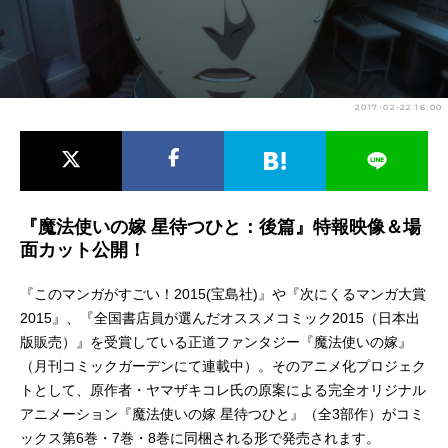
アニメ映画一覧
実写化映画一覧
今期アニメ曜日別一覧
2017-02-22 16:00
春アニメ
夏アニメ
秋アニメ
冬アニメ
男性声優/女性声優一覧
『魔法使いの嫁 星待つひと：後篇』特報映像＆場
面カット公開！
FOLLOW US
『このマンガがすごい！2015(宝島社)』や『次にくるマンガ大賞
2015』、『全国書店員が選んだオススメコミック2015（日本出
版販売）』を受賞している正道ファンタジー『魔法使いの嫁』
（月刊コミックガーデンにて連載中）。そのアニメ化プロジェク
トとして、原作者・ヤマザキコレ氏の原案による完全オリジナル
アニメーション『魔法使いの嫁 星待つひと』（全3部作）がコミ
ックス第6巻・7巻・8巻に同梱される形で発売されます。