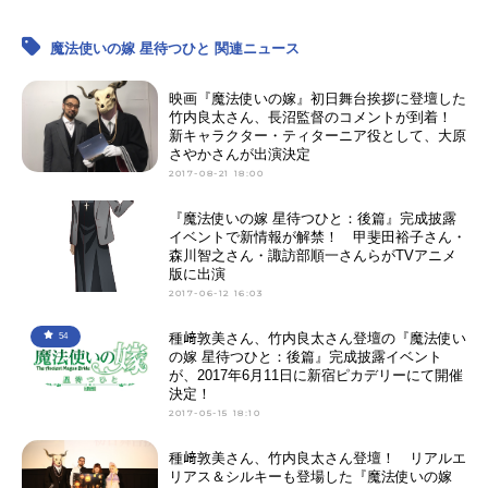
魔法使いの嫁 星待つひと 関連ニュース
映画『魔法使いの嫁』初日舞台挨拶に登壇した
竹内良太さん、長沼監督のコメントが到着！
新キャラクター・ティターニア役として、大原
さやかさんが出演決定
2017-08-21 18:00
『魔法使いの嫁 星待つひと：後篇』完成披露
イベントで新情報が解禁！ 甲斐田裕子さん・
森川智之さん・諏訪部順一さんらがTVアニメ
版に出演
2017-06-12 16:03
種﨑敦美さん、竹内良太さん登壇の『魔法使い
54
の嫁 星待つひと：後篇』完成披露イベント
が、2017年6月11日に新宿ピカデリーにて開催
決定！
2017-05-15 18:10
種﨑敦美さん、竹内良太さん登壇！ リアルエ
リアス＆シルキーも登場した『魔法使いの嫁