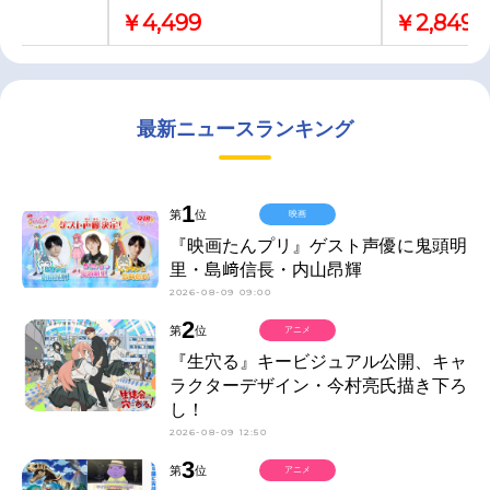
￥4,499
￥2,849
最新ニュースランキング
1
第
位
映画
『映画たんプリ』ゲスト声優に鬼頭明
里・島﨑信長・内山昂輝
2026-08-09 09:00
2
第
位
アニメ
『生穴る』キービジュアル公開、キャ
ラクターデザイン・今村亮氏描き下ろ
し！
2026-08-09 12:50
3
第
位
アニメ