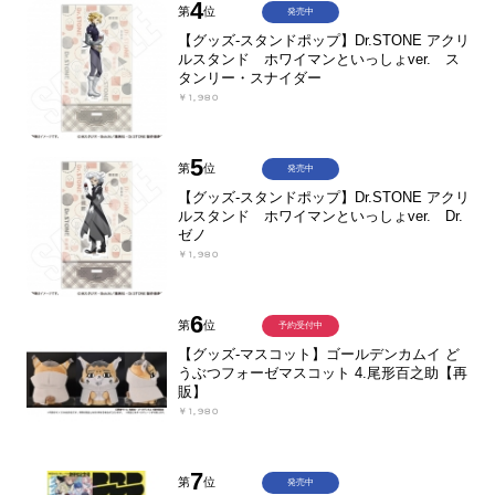
4
第
位
発売中
【グッズ-スタンドポップ】Dr.STONE アクリ
ルスタンド ホワイマンといっしょver. ス
タンリー・スナイダー
￥1,980
5
第
位
発売中
【グッズ-スタンドポップ】Dr.STONE アクリ
ルスタンド ホワイマンといっしょver. Dr.
ゼノ
￥1,980
6
第
位
予約受付中
【グッズ-マスコット】ゴールデンカムイ ど
うぶつフォーゼマスコット 4.尾形百之助【再
販】
￥1,980
7
第
位
発売中