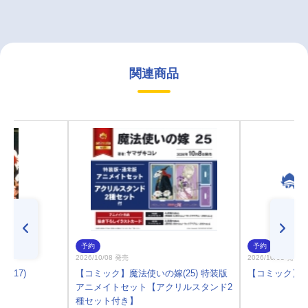
関連商品
予約
予約
2026/10/08 発売
2026/10/08 発売
(17)
【コミック】魔法使いの嫁(25) 特装版
【コミック】魔
アニメイトセット【アクリルスタンド2
種セット付き】