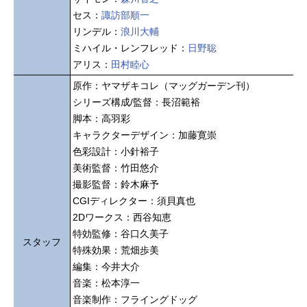
セス：
諏訪部順一
リンデル：
浪川大輔
ミハイル・レンフレッド：
日野聡
アリス：
田村睦心
原作：ヤマザキコレ（マッグガーデン刊）
シリーズ構成/監督：長沼範裕
脚本：高羽彩
キャラクターデザイン：加藤寛崇
色彩設計：小針裕子
美術監督：竹田悠介
撮影監督：鈴木麻予
CGIディレクター：須貝真也
2Dワークス：西谷知恵
特効監修：谷口久美子
スタッフ
特殊効果：荒畑歩美
編集：今井大介
音楽：松本淳一
音楽制作：フライングドッグ