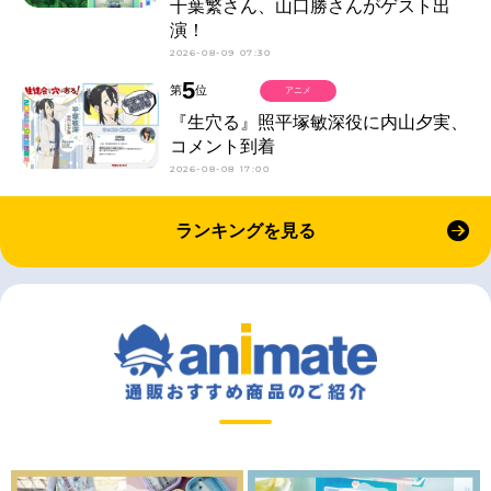
千葉繁さん、山口勝さんがゲスト出
演！
2026-08-09 07:30
5
第
位
アニメ
『生穴る』照平塚敏深役に内山夕実、
コメント到着
2026-08-08 17:00
ランキングを見る