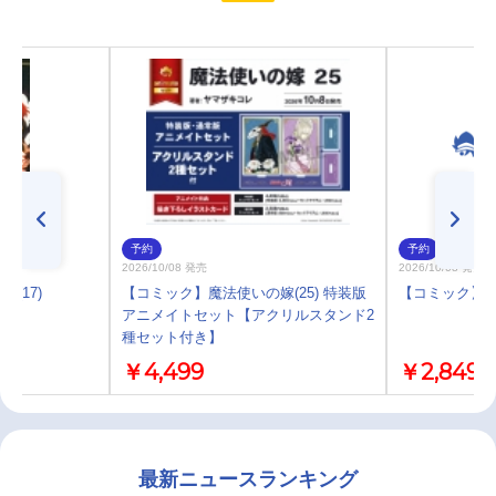
予約
予約
2026/10/08 発売
2026/10/08 発売
(17)
【コミック】魔法使いの嫁(25) 特装版
【コミック】魔
アニメイトセット【アクリルスタンド2
種セット付き】
￥4,499
￥2,849
最新ニュースランキング