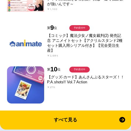
が強いんです～
￥1,100
9
第
位
予約受付中
【コミック】魔法少女ノ魔女裁判(2) 発売記
念 アニメイトセット【アクリルスタンド2種
セット購入用シリアル付き】【完全受注生
産】
￥2,684
10
第
位
予約受付中
【グッズ-カード】あんさんぶるスターズ！！
P.A.shots!! Vol.7 Action
￥275
すべて見る