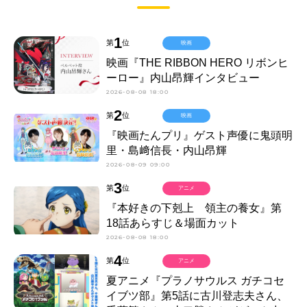
1
第
位
映画
映画『THE RIBBON HERO リボンヒ
ーロー』内山昂輝インタビュー
2026-08-08 18:00
2
第
位
映画
『映画たんプリ』ゲスト声優に鬼頭明
里・島﨑信長・内山昂輝
2026-08-09 09:00
3
第
位
アニメ
『本好きの下剋上 領主の養女』第
18話あらすじ＆場面カット
2026-08-08 18:00
4
第
位
アニメ
夏アニメ『プラノサウルス ガチコセ
イブツ部』第5話に古川登志夫さん、