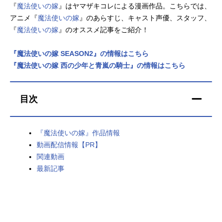
『
魔法使いの嫁
』はヤマザキコレによる漫画作品。こちらでは、
アニメ映画一覧
実写化映画一覧
アニメ『
魔法使いの嫁
』のあらすじ、キャスト声優、スタッフ、
『
魔法使いの嫁
』のオススメ記事をご紹介！
今期アニメ曜日別一覧
『魔法使いの嫁 SEASON2』の情報はこちら
春アニメ
夏アニメ
『魔法使いの嫁 西の少年と青嵐の騎士』の情報はこちら
秋アニメ
冬アニメ
目次
男性声優/女性声優一覧
FOLLOW US
『魔法使いの嫁』作品情報
動画配信情報【PR】
関連動画
最新記事