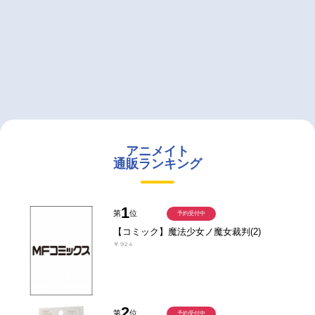
アニメイト
通販ランキング
1
第
位
予約受付中
【コミック】魔法少女ノ魔女裁判(2)
￥924
2
第
位
予約受付中