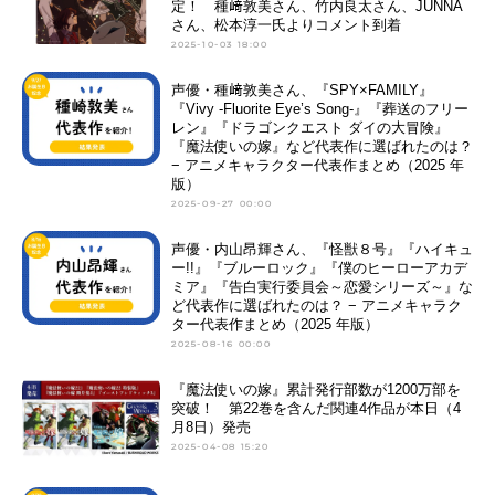
定！ 種﨑敦美さん、竹内良太さん、JUNNA
さん、松本淳一氏よりコメント到着
2025-10-03 18:00
声優・種﨑敦美さん、『SPY×FAMILY』
『Vivy -Fluorite Eye’s Song-』『葬送のフリー
レン』『ドラゴンクエスト ダイの大冒険』
『魔法使いの嫁』など代表作に選ばれたのは？
− アニメキャラクター代表作まとめ（2025 年
版）
2025-09-27 00:00
声優・内山昂輝さん、『怪獣８号』『ハイキュ
ー!!』『ブルーロック』『僕のヒーローアカデ
ミア』『告白実行委員会～恋愛シリーズ～』な
ど代表作に選ばれたのは？ − アニメキャラク
ター代表作まとめ（2025 年版）
2025-08-16 00:00
『魔法使いの嫁』累計発行部数が1200万部を
突破！ 第22巻を含んだ関連4作品が本日（4
月8日）発売
2025-04-08 15:20