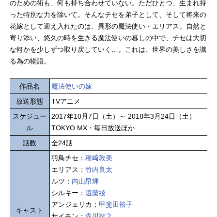
のための術も、何も持ち合わせていない。ただひとつ、生まれ持
った特別な力を除いて。そんなチセを弟子として、そして将来の
花嫁として迎え入れたのは、異形の魔法使い・エリアス。自然と
寄り添い、悠久の時を生きる魔法使いの暮しの中で、チセは大切
な何かを少しずつ取り戻していく…。これは、世界の美しさを識
る為の物語。
作品名
魔法使いの嫁
放送形態
TVアニメ
スケジュー
2017年10月7日（土）～ 2018年3月24日（土）
ル
TOKYO MX・毎日放送ほか
話数
全24話
羽鳥チセ：
種﨑敦美
エリアス：
竹内良太
ルツ：
内山昂輝
シルキー：
遠藤綾
アンジェリカ：
甲斐田裕子
キャスト
サイモン：
森川智之