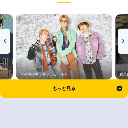
Trignalのキラキラ☆ビートＲ
森久
もっと見る