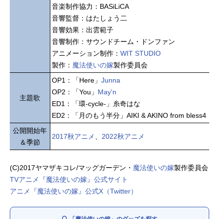
音楽制作協力：BASiLiCA
音響監督：はたしょう二
音響効果：出雲範子
音響制作：サウンドチーム・ドンファン
アニメーション制作：
WIT STUDIO
製作：
魔法使いの嫁
製作委員会
OP1：「Here」
Junna
OP2：「You」
May'n
主題歌
ED1：「環-cycle-」糸奇はな
ED2：「月のもう半分」AIKI & AKINO from bless4
公開開始年
2017秋アニメ
、
2022秋アニメ
＆季節
(C)2017ヤマザキコレ/マッグガーデン・
魔法使いの嫁
製作委員会
TVアニメ『魔法使いの嫁』公式サイト
アニメ『魔法使いの嫁』公式X（Twitter）