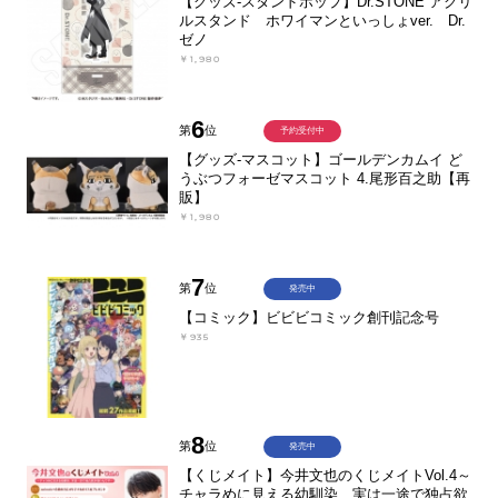
【グッズ-スタンドポップ】Dr.STONE アクリ
ルスタンド ホワイマンといっしょver. Dr.
ゼノ
￥1,980
6
第
位
予約受付中
【グッズ-マスコット】ゴールデンカムイ ど
うぶつフォーゼマスコット 4.尾形百之助【再
販】
￥1,980
7
第
位
発売中
【コミック】ビビビコミック創刊記念号
￥935
8
第
位
発売中
【くじメイト】今井文也のくじメイトVol.4～
チャラめに見える幼馴染、実は一途で独占欲