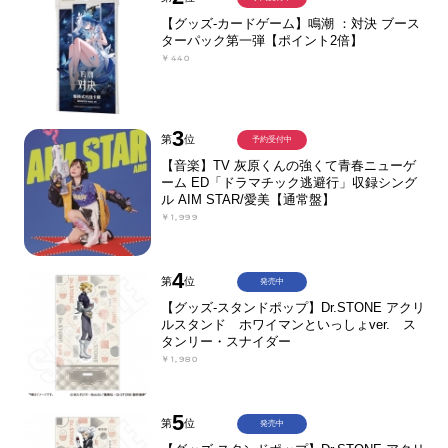
【グッズ-カードゲーム】鳴潮 ：対決 ブース
ターパック第一弾【ポイント2倍】
￥440
3
第
位
予約受付中
【音楽】TV 灰原くんの強くて青春ニューゲ
ーム ED「ドラマチック逃避行」収録シング
ル AIM STAR/愛美【通常盤】
￥1,999
4
第
位
発売中
【グッズ-スタンドポップ】Dr.STONE アクリ
ルスタンド ホワイマンといっしょver. ス
タンリー・スナイダー
￥1,980
5
第
位
発売中