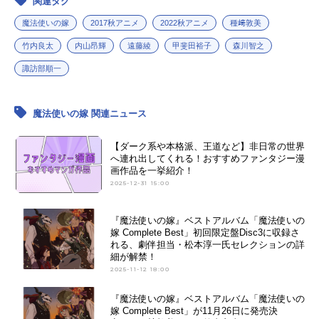
関連タグ
魔法使いの嫁
2017秋アニメ
2022秋アニメ
種﨑敦美
竹内良太
内山昂輝
遠藤綾
甲斐田裕子
森川智之
諏訪部順一
魔法使いの嫁 関連ニュース
【ダーク系や本格派、王道など】非日常の世界
へ連れ出してくれる！おすすめファンタジー漫
画作品を一挙紹介！
2025-12-31 15:00
『魔法使いの嫁』ベストアルバム「魔法使いの
嫁 Complete Best」初回限定盤Disc3に収録さ
れる、劇伴担当・松本淳一氏セレクションの詳
細が解禁！
2025-11-12 18:00
『魔法使いの嫁』ベストアルバム「魔法使いの
嫁 Complete Best」が11月26日に発売決