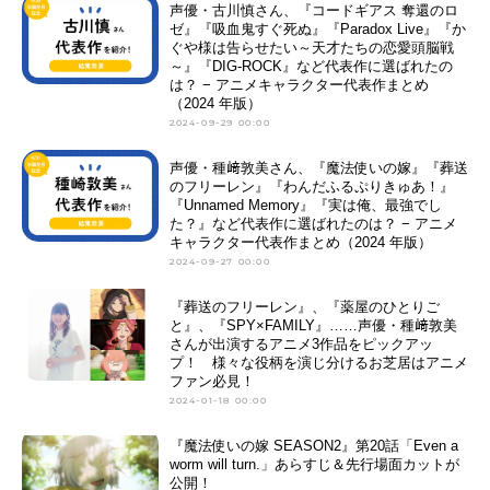
声優・古川慎さん、『コードギアス 奪還のロ
ゼ』『吸血鬼すぐ死ぬ』『Paradox Live』『か
ぐや様は告らせたい～天才たちの恋愛頭脳戦
～』『DIG-ROCK』など代表作に選ばれたの
は？ − アニメキャラクター代表作まとめ
（2024 年版）
2024-09-29 00:00
声優・種﨑敦美さん、『魔法使いの嫁』『葬送
のフリーレン』『わんだふるぷりきゅあ！』
『Unnamed Memory』『実は俺、最強でし
た？』など代表作に選ばれたのは？ − アニメ
キャラクター代表作まとめ（2024 年版）
2024-09-27 00:00
『葬送のフリーレン』、『薬屋のひとりご
と』、『SPY×FAMILY』……声優・種﨑敦美
さんが出演するアニメ3作品をピックアッ
プ！ 様々な役柄を演じ分けるお芝居はアニメ
ファン必見！
2024-01-18 00:00
『魔法使いの嫁 SEASON2』第20話「Even a
worm will turn.」あらすじ＆先行場面カットが
公開！