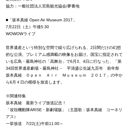
協力：一般社団法人宮島観光協会/夢番地
■「坂本真綾 Open Air Museum 2017」
7月22日（土）午後5:30
WOWOWライブ
世界遺産という特別な空間で繰り広げられる、2日間だけの幻想
的な公演。プレミアム感満載の映像をお届け。国宝に指定されて
いる広島・嚴島神社の「高舞台」で6月3、4日に行なった、「第
34回世界遺産劇場－嚴島神社－ 平清盛公生誕九百年 前年祭
坂本真綾 Ｏｐｅｎ Ａｉｒ Ｍｕｓｅｕｍ ２０１７」の中か
ら6月４日の模様を放送します。
※関連特集
坂本真綾 最新ライブ放送記念！
「攻殻機動隊ARISE・新劇場版」（主題歌：坂本真綾 コーネリ
アス）
一挙放送 7/22(土)午前11:00～