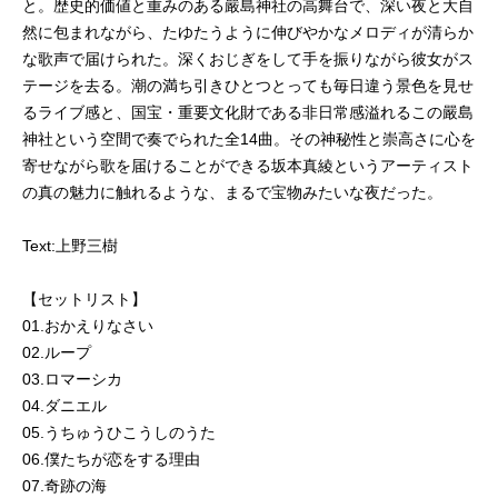
と。歴史的価値と重みのある嚴島神社の高舞台で、深い夜と大自
然に包まれながら、たゆたうように伸びやかなメロディが清らか
な歌声で届けられた。深くおじぎをして手を振りながら彼女がス
テージを去る。潮の満ち引きひとつとっても毎日違う景色を見せ
るライブ感と、国宝・重要文化財である非日常感溢れるこの嚴島
神社という空間で奏でられた全14曲。その神秘性と崇高さに心を
寄せながら歌を届けることができる坂本真綾というアーティスト
の真の魅力に触れるような、まるで宝物みたいな夜だった。
Text:上野三樹
【セットリスト】
01.おかえりなさい
02.ループ
03.ロマーシカ
04.ダニエル
05.うちゅうひこうしのうた
06.僕たちが恋をする理由
07.奇跡の海