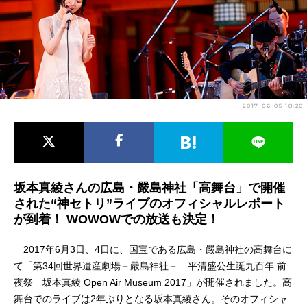
アニメ映画一覧
実写化映画一覧
今期アニメ曜日別一覧
春アニメ
夏アニメ
2017-06-05 18:20
秋アニメ
冬アニメ
男性声優/女性声優一覧
FOLLOW US
坂本真綾さんの広島・嚴島神社「高舞台」で開催
された“神セトリ”ライブのオフィシャルレポート
が到着！ WOWOWでの放送も決定！
2017年6月3日、4日に、国宝である広島・嚴島神社の高舞台に
て「第34回世界遺産劇場－嚴島神社－ 平清盛公生誕九百年 前
夜祭 坂本真綾 Open Air Museum 2017」が開催されました。高
舞台でのライブは2年ぶりとなる坂本真綾さん。そのオフィシャ