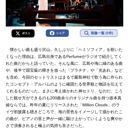
画像一覧 (5件)
シェア
ポスト
懐かしい曲も盛り沢山。久しぶりに「ヘミソフィア」を歌いた
くなった理由は、広島出身であるPerfumeがラジオで紹介してく
れた曲だからと語っていた。そんな風に、広島や海に縁のある曲
や、後半で国宝級の輝きを放った「プラチナ」や「光あれ」など
も含め、今回のセットリストはまるで嚴島神社で歌う為に作られ
たコンセプト・アルバムのように確固たる世界観と物語を伝えて
くれるものだった。まさに考え抜かれた神セトリ、なのだ。こう
した観せ方ができるのも200曲余りのオリジナル曲を持つ坂本真
綾ならでは。昨年の夏にリリースされた「Million Clouds」のラ
イヴ初披露も聴きどころで、海の景色をイメージして描かれたこ
の曲が、ピアノの音と声が一緒に駆け上がっていくような爽やか
さで演奏されると極上の気持ち良さだった。