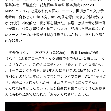
嚴島神社―平清盛公生誕九百年 前年祭 坂本真綾 Open Air
Museum 2017』と題された今回のステージ。開演は日の入り予
定時刻に合わせて19時15分。赤い鳥居を背に大きな夕陽が沈み
かけた頃、神秘的な一夜が幕を開けた。会場には波の音と潮の香
りが満ち、特別な緊張感と拍手に包まれて登場した坂本真綾。白
いノースリーブの衣装が神聖なる場所にふさわしい凛とした清ら
かな印象だ。
河野伸（Key）、石成正人（G&Cho）、坂井“Lumbsy”秀彰
（Per）によるアコースティック編成で奏でられた１曲目は「お
かえりなさい」。この会場にそっと灯りをともすような温かな声
がオープニングを彩る。約2年ぶりに再びこの場所で歌うことも
特別なものだが坂本にとってワンマンライブ自体、約1年4ヶ月ぶ
り。高舞台へと向かいながら「またステージに帰ってきた」――
そんな気持ちがしたという。自分自身にも集まってくれたお客さ
んにも心を込めて歌われた「おかえりなさい」だった。