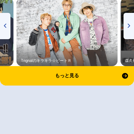
Trignalのキラキラ☆ビートＲ
森久
もっと見る