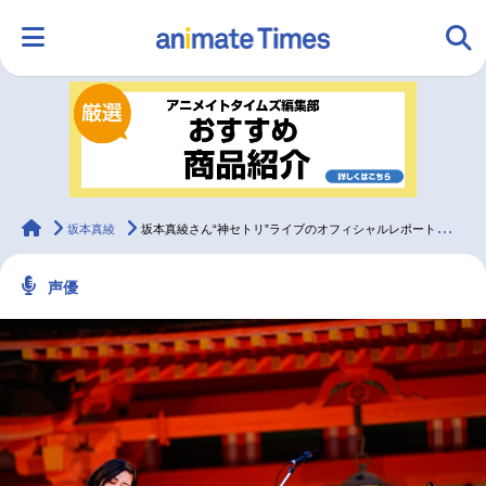
HOME
ランキング
アニメ
声優
ラジオ
みんなの声
グッズ
映画
animateTimes
坂本真綾
坂本真綾さん“神セトリ”ライブのオフィシャルレポートが到着！
声優
マンガ・ラノベ
ゲーム・アプリ
音楽
コスプレ
2.5次元
配信・Vtuber
トレンド
無料マンガ
最新記事一覧
アニメ記事一覧
声優記事一覧