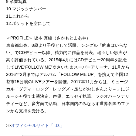
9.卒業写真
10.マジックナンバー
11.これから
12.ポケットを空にして
＜PROFILE＞ 坂本 真綾（さかもとまあや）
東京都出身。8歳より子役として活躍。シングル「約束はいらな
い」でCDデビュー以降、精力的に作品を発表。瑞々しい歌声が
高く評価されている。2015年4月にはCDデビュー20周年を記念
してLIVE“FOLLOW ME”＠さいたまスーパーアリーナ、11月から
2016年2月まではアルバム「FOLLOW ME UP」を携えて全国12
都市15公演のLIVEツアーを開催。2017年11月からは、ミュージ
カル「ダディ・ロング・レッグズ～足ながおじさんより～」にジ
ルーシャ役で出演決定。声優、エッセイ執筆、ラジオパーソナリ
ティーなど、多方面で活動。日本国内のみならず世界各国のファ
ンから支持を受ける。
>>
オフィシャルサイト「I.D.」