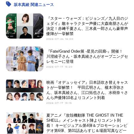
坂本真綾 関連ニュース
『スター・ウォーズ：ビジョンズ／九人目のジ
ェダイ』敵キャラクター声優に大森南朋さんが
決定！赤﨑千夏さん、三木眞一郎さんら豪華声
優陣が一挙解禁
2026-07-24 16:00
『Fate/Grand Order展 -星見の回廊-』開催！
川澄綾子さん・坂本真綾さんがオープニングセ
レモニーに登壇
2026-07-17 15:20
映画『オデュッセイア』日本語吹き替えキャス
トが一挙解禁！ 平田広明さん、榎木淳弥さ
ん、坂本真綾さん、江口拓也さん、水樹奈々さ
んら声優陣10名よりコメント到着
2026-07-17 13:15
夏アニメ『攻殻機動隊 THE GHOST IN THE
SHELL』メインキャスト陣よりコメント到
着！ キービジュアル第4弾＆プロモーションビ
デオ第6弾、第01話あらすじ＆場面写真など一