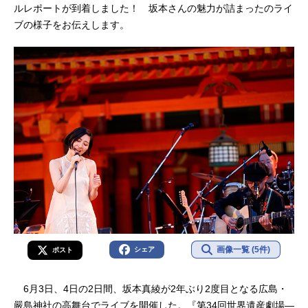
ルレポートが到着しました！ 坂本さんの魅力が詰まったのライ
ブの様子をお伝えします。
画像一覧 (5件)
シェア
ポスト
6月3日、4日の2日間、坂本真綾が2年ぶり2度目となる広島・
嚴島神社の高舞台でライブを開催した。『第34回世界遺産劇場―