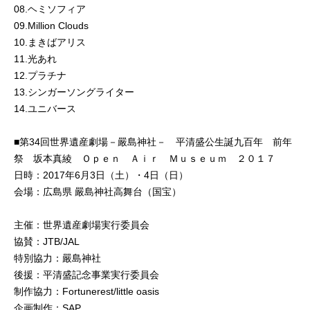
08.ヘミソフィア
09.Million Clouds
10.まきばアリス
11.光あれ
12.プラチナ
13.シンガーソングライター
14.ユニバース
■第34回世界遺産劇場－嚴島神社－ 平清盛公生誕九百年 前年
祭 坂本真綾 Ｏｐｅｎ Ａｉｒ Ｍｕｓｅｕｍ ２０１７
日時：2017年6月3日（土）・4日（日）
会場：広島県 嚴島神社高舞台（国宝）
主催：世界遺産劇場実行委員会
協賛：JTB/JAL
特別協力：嚴島神社
後援：平清盛記念事業実行委員会
制作協力：Fortunerest/little oasis
企画制作：SAP