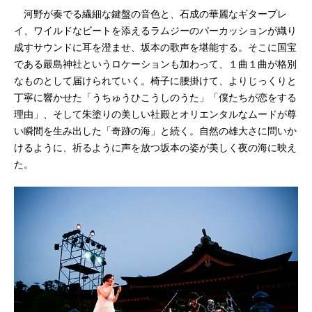
河野が奏でる繊細な鍵盤の音色と、石成の華麗なギタープレ
イ、ワイルドなビートを添えるラムジーのパーカッションが織り
成すサウンドに耳を澄ませ、坂本の歌声を堪能する。そこに国宝
である嚴島神社というロケーションも加わって、１曲１曲が格別
なものとして届けられていく。椅子に腰掛けて、よりじっくりと
丁寧に響かせた「うちゅうひこうしのうた」「僕たちが恋をする
理由」、そして朱塗りの美しい社殿とオリエンタルなムードが尊
い瞬間を生み出した「奇跡の海」と続く。自然の雄大さに問いか
けるように、祈るように声を放つ坂本の姿が美しく夜の海に映え
た。