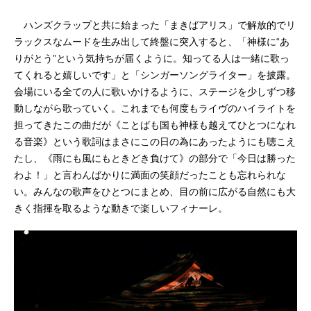
ハンズクラップと共に始まった「まきばアリス」で解放的でリ
ラックスなムードを生み出して終盤に突入すると、「神様に“あ
りがとう”という気持ちが届くように。知ってる人は一緒に歌っ
てくれると嬉しいです」と「シンガーソングライター」を披露。
会場にいる全ての人に歌いかけるように、ステージを少しずつ移
動しながら歌っていく。これまでも何度もライヴのハイライトを
担ってきたこの曲だが《ことばも国も神様も越えてひとつになれ
る音楽》という歌詞はまさにこの日の為にあったようにも聴こえ
たし、《雨にも風にもときどき負けて》の部分で「今日は勝った
わよ！」と言わんばかりに満面の笑顔だったことも忘れられな
い。みんなの歌声をひとつにまとめ、目の前に広がる自然にも大
きく指揮を取るような動きで楽しいフィナーレ。