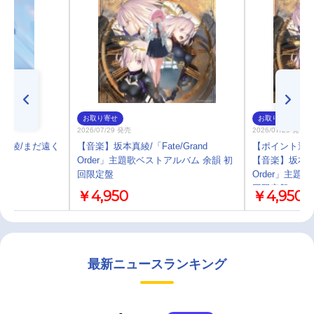
お取り寄せ
お取り寄せ
2026/07/29 発売
2026/07/29 発売
真綾/まだ遠く
【音楽】坂本真綾/「Fate/Grand
【ポイント還元
Order」主題歌ベストアルバム 余韻 初
【音楽】坂本真綾/
回限定盤
Order」主題
回限定盤
￥4,950
￥4,950
最新ニュースランキング