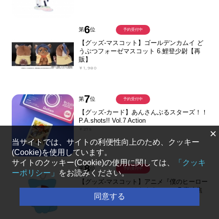
6
第
位
予約受付中
【グッズ-マスコット】ゴールデンカムイ ど
うぶつフォーゼマスコット 6.鯉登少尉【再
販】
￥1,980
7
第
位
予約受付中
【グッズ-カード】あんさんぶるスターズ！！
P.A.shots!! Vol.7 Action
￥275
×
当サイトでは、サイトの利便性向上のため、クッキー
(Cookie)を使用しています。
サイトのクッキー(Cookie)の使用に関しては、
「クッキ
8
第
位
予約受付中
ーポリシー」
をお読みください。
【グッズ-マスコット】アニメ『僕のヒーロー
アカデミア』 ちみけもますこっと 7.轟凍焦
同意する
￥2,200