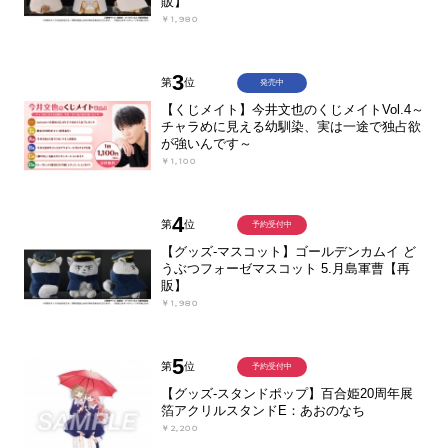
販】
￥1,980
3
第
位
発売中
【くじメイト】今井文也のくじメイトVol.4～
チャラめに見える幼馴染、実は一途で独占欲
が強いんです～
￥1,100
4
第
位
予約受付中
【グッズ-マスコット】ゴールデンカムイ ど
うぶつフォーゼマスコット 5.月島軍曹【再
販】
￥1,980
5
第
位
予約受付中
【グッズ-スタンドポップ】百合姫20周年展
箔アクリルスタンドE：あおのなち
￥2,200