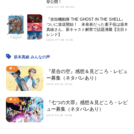
挙公開！
2026-07-09 00:00
『攻殻機動隊 THE GHOST IN THE SHELL』
ついに放送開始！ 未発表だった素子役は坂本
真綾さん、新キャスト解禁で話題沸騰【注目ト
レンド】
2026-07-08 10:35
坂本真綾 みんなの声
4
『星合の空』感想＆見どころ・レビュ
ー募集（ネタバレあり）
2019-09-24 16:52
10
『七つの大罪』感想＆見どころ・レビ
ュー募集（ネタバレあり）
2019-09-25 10:56