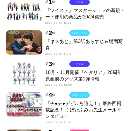
1
第
位
グッズ
『ツイステ』マスターシェフの新規ア
ート使用の商品が10/24発売
2026-08-07 12:50
2
第
位
マンガ・ラノベ
『キスあと』第3話あらすじ＆場面写
真
2026-08-07 14:45
3
第
位
グッズ
10月・11月開催『ヘタリア』20周年
原画展のグッズ第1弾情報
2026-08-07 18:00
4
第
位
マンガ・ラノベ
『チ●チ●デビルを追え！』最終回掲
載記念！ くぼたふみお先生メールイ
ンタビュー
2026-08-07 12:15