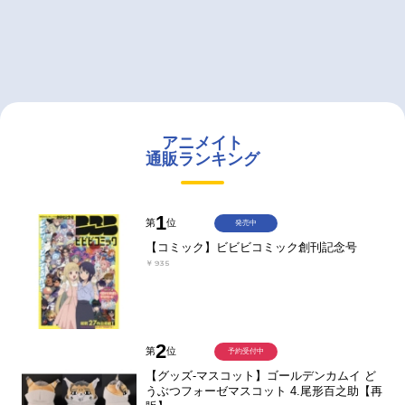
アニメイト
通販ランキング
1
第
位
発売中
【コミック】ビビビコミック創刊記念号
￥935
2
第
位
予約受付中
【グッズ-マスコット】ゴールデンカムイ ど
うぶつフォーゼマスコット 4.尾形百之助【再