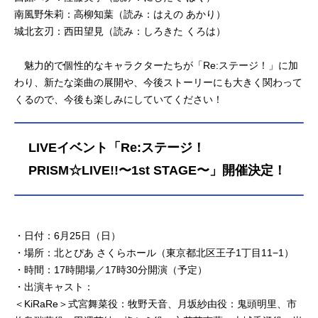
南風野朱莉：高柳知葉（読み：はえの あかり）
城北玄刃：西田望見（読み：しろきた くろは）
魅力的で個性的なキャラクターたちが「Re:ステージ！」に加
わり、新たな楽曲の展開や、今後ストーリーにも大きく関わって
くるので、今後も楽しみにしていてください！
LIVEイベント「Re:ステージ！
PRISM☆LIVE!!〜1st STAGE〜」開催決定！
・日付：6月25日（日）
・場所：北とぴあ さくらホール（東京都北区王子1丁目11−1）
・時間：17時開場／17時30分開演（予定）
・出演キャスト：
＜KiRaRe＞式宮舞菜役：牧野天音、月坂紗由役：鬼頭明里、市