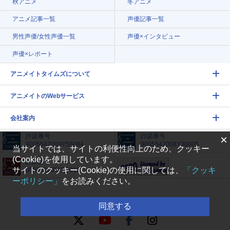
秋アニメ
冬アニメ
アニメ記事一覧
声優記事一覧
男性声優/女性声優一覧
声優×インタビュー
声優×レポート
アニメイトタイムズについて
アニメイトのWebサービス
会社案内
許諾番号
許諾番号
×
9005542009Y56084
9005542008Y30005
当サイトでは、サイトの利便性向上のため、クッキー
(Cookie)を使用しています。
許諾番号
サイトのクッキー(Cookie)の使用に関しては、
「クッキ
005542005Y31018
ーポリシー」
をお読みください。
FOLLOW US
同意する