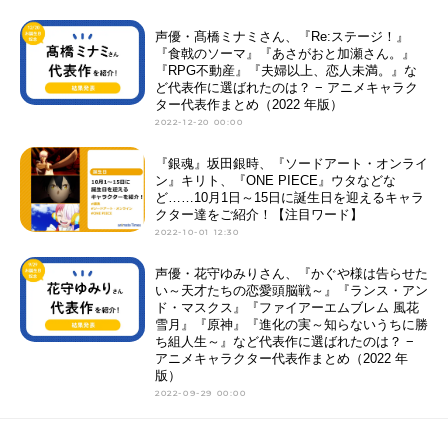
声優・髙橋ミナミさん、『Re:ステージ！』
『食戟のソーマ』『あさがおと加瀬さん。』
『RPG不動産』『夫婦以上、恋人未満。』な
ど代表作に選ばれたのは？ − アニメキャラク
ター代表作まとめ（2022 年版）
2022-12-20 00:00
『銀魂』坂田銀時、『ソードアート・オンライ
ン』キリト、『ONE PIECE』ウタなどな
ど……10月1日～15日に誕生日を迎えるキャラ
クター達をご紹介！【注目ワード】
2022-10-01 12:30
声優・花守ゆみりさん、『かぐや様は告らせた
い～天才たちの恋愛頭脳戦～』『ランス・アン
ド・マスクス』『ファイアーエムブレム 風花
雪月』『原神』『進化の実～知らないうちに勝
ち組人生～』など代表作に選ばれたのは？ −
アニメキャラクター代表作まとめ（2022 年
版）
2022-09-29 00:00