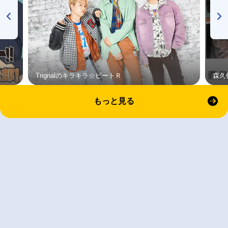
Trignalのキラキラ☆ビートＲ
森久
もっと見る