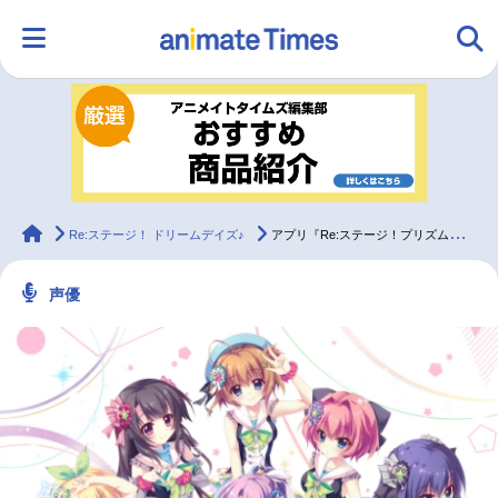
HOME
ランキング
アニメ
声優
ラジオ
みんなの声
グッズ
映画
animateTimes
Re:ステージ！ ドリームデイズ♪
アプリ『Re:ステージ！プリズムステップ』新キャラクターが発表！
声優
マンガ・ラノベ
ゲーム・アプリ
音楽
コスプレ
2.5次元
配信・Vtuber
トレンド
無料マンガ
最新記事一覧
アニメ記事一覧
声優記事一覧