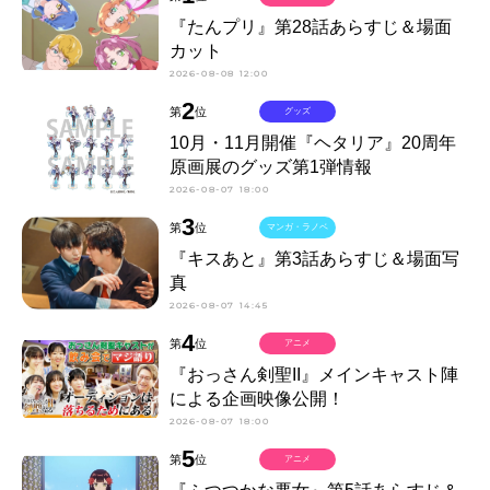
『たんプリ』第28話あらすじ＆場面
カット
2026-08-08 12:00
2
第
位
グッズ
10月・11月開催『ヘタリア』20周年
原画展のグッズ第1弾情報
2026-08-07 18:00
3
第
位
マンガ・ラノベ
『キスあと』第3話あらすじ＆場面写
真
2026-08-07 14:45
4
第
位
アニメ
『おっさん剣聖II』メインキャスト陣
による企画映像公開！
2026-08-07 18:00
5
第
位
アニメ