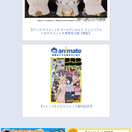
【グッズ-マスコット】ゴールデンカムイ どうぶつフォ
ーゼマスコット 4.尾形百之助【再販】
【コミック】ビビビコミック創刊記念号