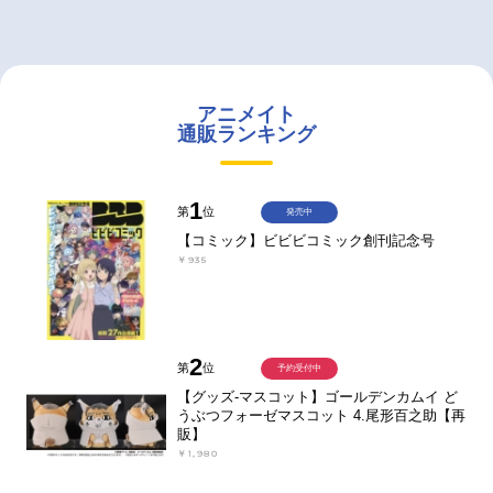
アニメイト
通販ランキング
1
第
位
発売中
【コミック】ビビビコミック創刊記念号
￥935
2
第
位
予約受付中
【グッズ-マスコット】ゴールデンカムイ ど
うぶつフォーゼマスコット 4.尾形百之助【再
販】
￥1,980