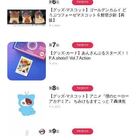
6
第
位
予約受付中
【グッズ-マスコット】ゴールデンカムイ ど
うぶつフォーゼマスコット 6.鯉登少尉【再
販】
￥1,980
7
第
位
予約受付中
【グッズ-カード】あんさんぶるスターズ！！
P.A.shots!! Vol.7 Action
￥275
8
第
位
予約受付中
【グッズ-マスコット】アニメ『僕のヒーロー
アカデミア』 ちみけもますこっと 7.轟凍焦
￥2,200
9
第
位
予約受付中