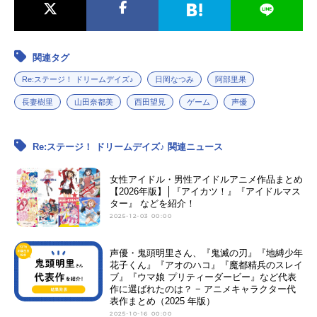
関連タグ
Re:ステージ！ ドリームデイズ♪
日岡なつみ
阿部里果
長妻樹里
山田奈都美
西田望見
ゲーム
声優
Re:ステージ！ ドリームデイズ♪ 関連ニュース
女性アイドル・男性アイドルアニメ作品まとめ
【2026年版】│『アイカツ！』『アイドルマス
ター』 などを紹介！
2025-12-03 00:00
声優・鬼頭明里さん、『鬼滅の刃』『地縛少年
花子くん』『アオのハコ』『魔都精兵のスレイ
ブ』『ウマ娘 プリティーダービー』など代表
作に選ばれたのは？ − アニメキャラクター代
表作まとめ（2025 年版）
2025-10-16 00:00