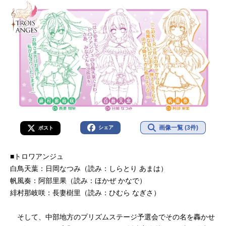
画像一覧 (3件)
シェア
ポスト
■トロワアンジュ
白鳥天葉：日岡なつみ（読み：しらとり あまは）
帆風奏：阿部里果（読み：ほかぜ かなで）
緋村那岐咲：長妻樹里（読み：ひむら なぎさ）
そして、中部地方のプリズムステージ予選会でその名を轟かせ