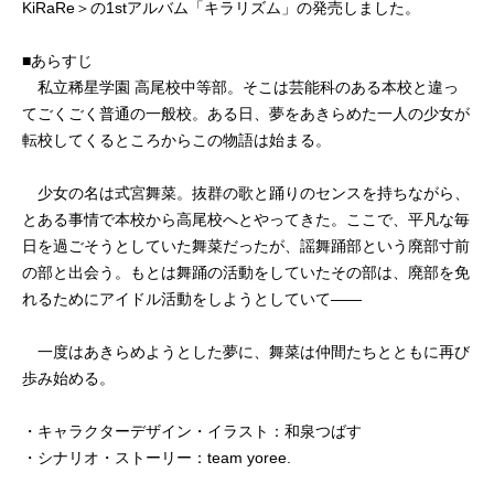
KiRaRe＞の1stアルバム「キラリズム」の発売しました。
■あらすじ
私立稀星学園 高尾校中等部。そこは芸能科のある本校と違っ
てごくごく普通の一般校。ある日、夢をあきらめた一人の少女が
転校してくるところからこの物語は始まる。
少女の名は式宮舞菜。抜群の歌と踊りのセンスを持ちながら、
とある事情で本校から高尾校へとやってきた。ここで、平凡な毎
日を過ごそうとしていた舞菜だったが、謡舞踊部という廃部寸前
の部と出会う。もとは舞踊の活動をしていたその部は、廃部を免
れるためにアイドル活動をしようとしていて――
一度はあきらめようとした夢に、舞菜は仲間たちとともに再び
歩み始める。
・キャラクターデザイン・イラスト：和泉つばす
・シナリオ・ストーリー：team yoree.