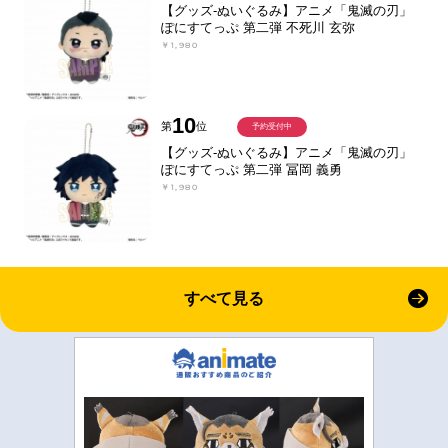
【グッズ-ぬいぐるみ】アニメ「鬼滅の刃」
ぽにすてっぷ 第二弾 不死川 玄弥
￥1,980
10
第
位
予約受付中
【グッズ-ぬいぐるみ】アニメ「鬼滅の刃」
ぽにすてっぷ 第二弾 冨岡 義勇
￥1,980
すべて見る