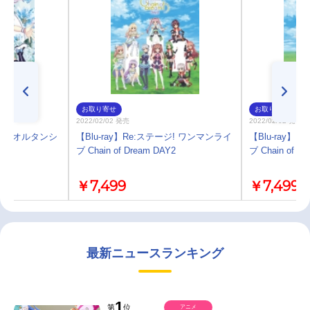
お取り寄せ
お取り寄せ
2022/02/02 発売
2022/02/02 発売
ジ! オルタンシ
【Blu-ray】Re:ステージ! ワンマンライ
【Blu-ray】
ブ Chain of Dream DAY2
ブ Chain of D
￥7,499
￥7,499
最新ニュースランキング
1
第
位
アニメ