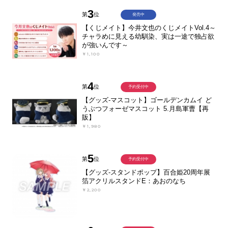
3
第
位
発売中
【くじメイト】今井文也のくじメイトVol.4～
チャラめに見える幼馴染、実は一途で独占欲
が強いんです～
￥1,100
4
第
位
予約受付中
【グッズ-マスコット】ゴールデンカムイ ど
うぶつフォーゼマスコット 5.月島軍曹【再
販】
￥1,980
5
第
位
予約受付中
【グッズ-スタンドポップ】百合姫20周年展
箔アクリルスタンドE：あおのなち
￥2,200