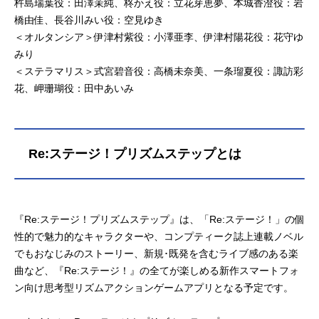
杵島瑞葉役：田澤茉純、柊かえ役：立花芽恵夢、本城香澄役：岩
橋由佳、長谷川みい役：空見ゆき
＜オルタンシア＞伊津村紫役：小澤亜李、伊津村陽花役：花守ゆ
みり
＜ステラマリス＞式宮碧音役：高橋未奈美、一条瑠夏役：諏訪彩
花、岬珊瑚役：田中あいみ
Re:ステージ！プリズムステップとは
『Re:ステージ！プリズムステップ』は、「Re:ステージ！」の個
性的で魅力的なキャラクターや、コンプティーク誌上連載ノベル
でもおなじみのストーリー、新規･既発を含むライブ感のある楽
曲など、『Re:ステージ！』の全てが楽しめる新作スマートフォ
ン向け思考型リズムアクションゲームアプリとなる予定です。