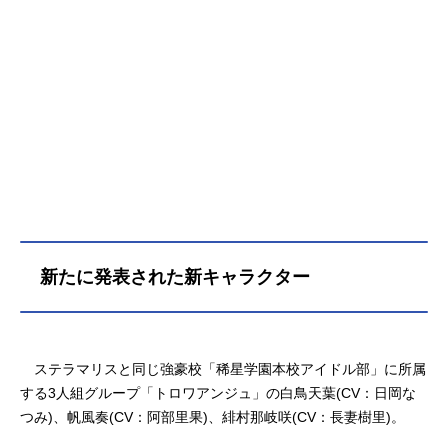
新たに発表された新キャラクター
ステラマリスと同じ強豪校「稀星学園本校アイドル部」に所属
する3人組グループ「トロワアンジュ」の白鳥天葉(CV：日岡な
つみ)、帆風奏(CV：阿部里果)、緋村那岐咲(CV：長妻樹里)。