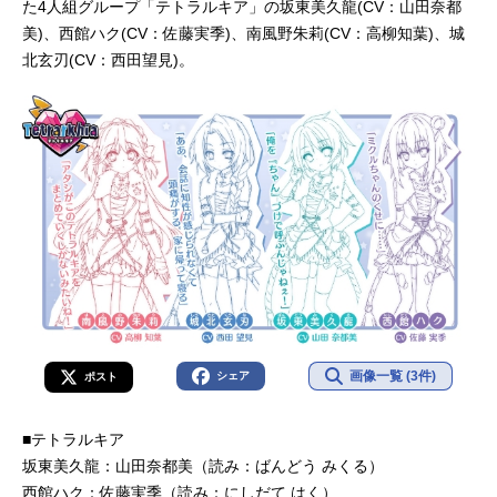
た4人組グループ「テトラルキア」の坂東美久龍(CV：山田奈都
美)、西館ハク(CV：佐藤実季)、南風野朱莉(CV：高柳知葉)、城
北玄刃(CV：西田望見)。
画像一覧 (3件)
シェア
ポスト
■テトラルキア
坂東美久龍：山田奈都美（読み：ばんどう みくる）
西館ハク：佐藤実季（読み：にしだて はく）