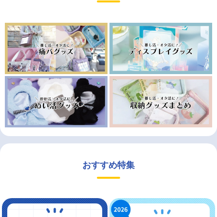
おすすめ特集