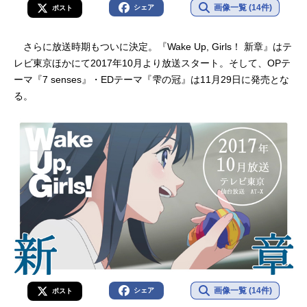
画像一覧 (14件)
シェア
ポスト
さらに放送時期もついに決定。『Wake Up, Girls！ 新章』はテ
レビ東京ほかにて2017年10月より放送スタート。そして、OPテ
ーマ『7 senses』・EDテーマ『雫の冠』は11月29日に発売とな
る。
画像一覧 (14件)
シェア
ポスト