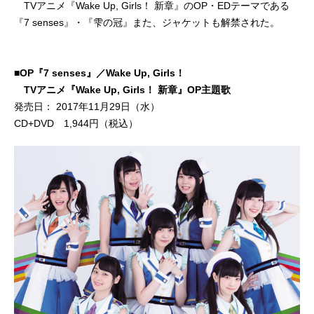
TVアニメ『Wake Up, Girls！ 新章』のOP・EDテーマである
『7 senses』・『雫の冠』また、ジャケットも解禁された。
■OP『7 senses』／Wake Up, Girls！
TVアニメ『Wake Up, Girls！ 新章』OP主題歌
発売日： 2017年11月29日（水）
CD+DVD 1,944円（税込）