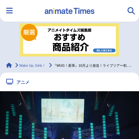
HOME
ランキング
アニメ
声優
ラジオ
みんなの声
グッズ
映画
animateTimes
Wake Up, Girls！
『WUG！新章』10月より放送！ライブツアー初日で楽曲も初披露
アニメ
マンガ・ラノベ
ゲーム・アプリ
音楽
コスプレ
2.5次元
配信・Vtuber
トレンド
無料マンガ
最新記事一覧
アニメ記事一覧
声優記事一覧