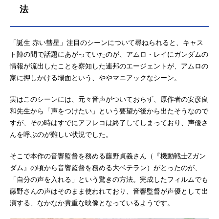
法
「誕生 赤い彗星」注目のシーンについて尋ねられると、キャス
ト陣の間で話題にあがっていたのが、アムロ・レイにガンダムの
情報が流出したことを察知した連邦のエージェントが、アムロの
家に押しかける場面という、ややマニアックなシーン。
実はこのシーンには、元々音声がついておらず、原作者の安彦良
和先生から「声をつけたい」という要望が後から出たそうなので
すが、その時はすでにアフレコは終了してしまっており、声優さ
んを呼ぶのが難しい状況でした。
そこで本作の音響監督を務める藤野貞義さん（『機動戦士Ζガン
ダム』の頃から音響監督を務める大ベテラン）がとったのが、
「自分の声を入れる」という驚きの方法。完成したフィルムでも
藤野さんの声はそのまま使われており、音響監督が声優として出
演する、なかなか貴重な映像となっているようです。