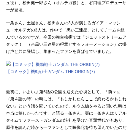
ュ役）、松田健一郎さん（オルテガ役）と、谷口理プロデューサ
ーが登壇。
一条さん、土屋さん、松田さんの3人が演じるガイア・マッシ
ュ・オルテガの3人は、作中で「黒い三連星」としてチームを組
んでいるのですが、今回の舞台挨拶では「ジェットストリームア
タック！」（※黒い三連星の得意とするフォーメーション）の掛
け声と共に登場し、集まったファンを喜ばせていました。
【コミック】機動戦士ガンダム THE ORIGIN(7)
最初に、いよいよ第6話の公開を迎えた心境として、「前々回
（第４話の時）の時には、『もしかしたらここで終わるかもしれ
ない』という話を聞いていたので、ルウム編をやると聞いた時は
本当に嬉しかったです」と語る一条さん。実は一条さんはリアル
タイムでファーストガンダムの洗礼を受けた直撃世代でもあり、
原作を読んだ時から一ファンとして映像化を待ち望んでいたのだ