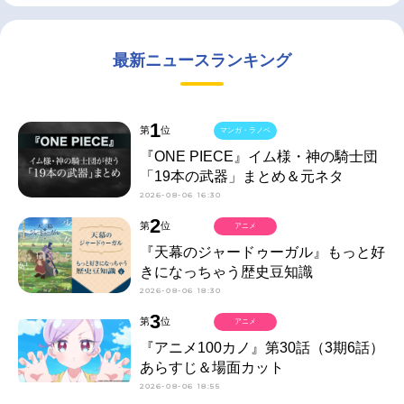
最新ニュースランキング
1
第
位
マンガ・ラノベ
『ONE PIECE』イム様・神の騎士団
「19本の武器」まとめ＆元ネタ
2026-08-06 16:30
2
第
位
アニメ
『天幕のジャードゥーガル』もっと好
きになっちゃう歴史豆知識
2026-08-06 18:30
3
第
位
アニメ
『アニメ100カノ』第30話（3期6話）
あらすじ＆場面カット
2026-08-06 18:55