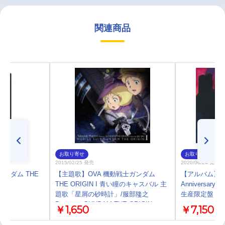
関連商品
お取り寄せ
お取り寄せ
2015/02/25 発売
2020/06/24 発売
ガンダム THE
【主題歌】OVA 機動戦士ガンダム
【アルバム】機
THE ORIGIN I 青い瞳のキャスバル 主
Anniversary
題歌「星屑の砂時計」/服部隆之
生産限定盤
Presents GUNDAM THE ORIGIN
￥1,650
￥7,150
featuring yu-yu