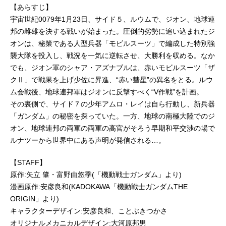
【あらすじ】
宇宙世紀0079年1月23日、サイド５、ルウムで、ジオン、地球連
邦の雌雄を決する戦いが始まった。圧倒的劣勢に追い込まれたジ
オンは、秘策である人型兵器「モビルスーツ」で編成した特別強
襲大隊を投入し、戦況を一気に逆転させ、大勝利を収める。なか
でも、ジオン軍のシャア・アズナブルは、赤いモビルスーツ「ザ
クⅡ」で戦果を上げ少佐に昇進、“赤い彗星”の異名をとる。ルウ
ム会戦後、地球連邦軍はジオンに反撃すべく“V作戦”を計画。
その裏側で、サイド７の少年アムロ・レイは自ら行動し、新兵器
「ガンダム」の秘密を探っていた。一方、地球の南極大陸でのジ
オン、地球連邦の両軍の両軍の高官がそろう早期和平交渉の場で
ルナツーから世界中にある声明が発信される…。
【STAFF】
原作:矢立 肇・富野由悠季(「機動戦士ガンダム」より)
漫画原作:安彦良和(KADOKAWA「機動戦士ガンダムTHE
ORIGIN」より)
キャラクターデザイン:安彦良和、ことぶきつかさ
オリジナルメカニカルデザイン:大河原邦男