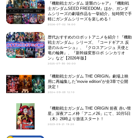
『機動戦士ガンダム 逆襲のシャア』『機動戦
士ガンダムSEED FREEDOM』ほか、ガンダ
ムシリーズの劇場作品を一挙紹介。短時間で手
軽にガンダムシリーズを楽しめる！
2026-07-02 18:00
歴代おすすめのロボットアニメを紹介！『機動
戦士ガンダム』シリーズ、『コードギアス 反
逆のルルーシュ』、『クロスアンジュ 天使と
竜の輪舞』、『新幹線変形ロボ シンカリオ
ン』など【2026年版】
2025-07-30 00:00
『機動戦士ガンダム THE ORIGIN』劇場上映
用に再編集した”movie edition”が全3章で公開
決定！
2024-09-03 12:10
『機動戦士ガンダム THE ORIGIN 前夜 赤い彗
星』深夜アニメ枠「アニメ26」にて、10月5日
（木）26時より放送スタート！
2023-09-21 19:20