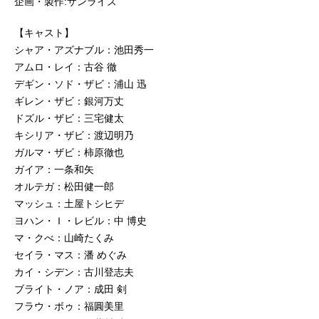
企画・製作:サンライズ
【キャスト】
シャア・アズナブル：池田秀一
アムロ・レイ：古谷 徹
デギン・ソド・ザビ：浦山 迅
ギレン・ザビ：銀河万丈
ドズル・ザビ：三宅健太
キシリア・ザビ：渡辺明乃
ガルマ・ザビ：柿原徹也
ガイア：一条和矢
オルテガ：松田健一郎
マッシュ：土屋トシヒデ
ヨハン・Ｉ・レビル：中 博史
マ・クべ：山崎たくみ
セイラ・マス：潘 めぐみ
カイ・シデン：古川登志夫
ブライト・ノア：成田 剣
フラウ・ボゥ：福圓美里