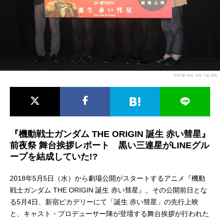
アニメ映画一覧
実写化映画一覧
今期アニメ曜日別一覧
春アニメ
夏アニメ
2018-05-05 16:00
秋アニメ
冬アニメ
男性声優/女性声優一覧
FOLLOW US
『機動戦士ガンダム THE ORIGIN 誕生 赤い彗星』
前夜祭 舞台挨拶レポート 黒い三連星がLINEグル
ープを結成していた!?
2018年5月5日（水）から劇場公開がスタートするアニメ『機動
戦士ガンダム THE ORIGIN 誕生 赤い彗星』。その公開前日とな
る5月4日、新宿ピカデリーにて「誕生 赤い彗星」の先行上映
と、キャスト・プロデューサー陣が登壇する舞台挨拶が行われた