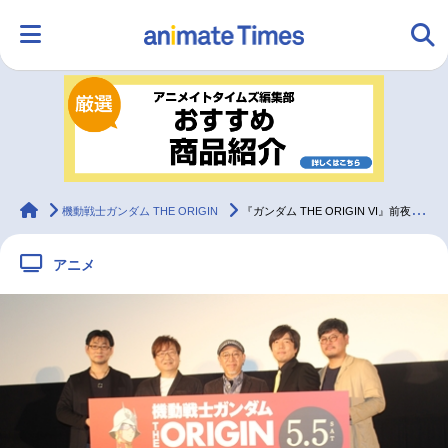
HOME
ランキング
アニメ
声優
ラジオ
みんなの声
グッズ
映画
animateTimes
機動戦士ガンダム THE ORIGIN
『ガンダム THE ORIGIN VI』前夜祭レポート
アニメ
マンガ・ラノベ
ゲーム・アプリ
音楽
コスプレ
2.5次元
配信・Vtuber
トレンド
無料マンガ
最新記事一覧
アニメ記事一覧
声優記事一覧