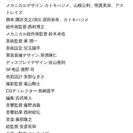
メカニカルデザイン:カトキハジメ、山根公利、明貴美加、アス
トレイズ
脚本:隅沢克之/演出:原田奈奈、カトキハジメ
総作画監督:西村博之
メカニカル総作画監督:鈴木卓也
美術監督:東 潤一
美術設定:兒玉陽平
軍装装備デザイン:草彅琢仁
ディスプレイデザイン:佐山善則
SF考証:鹿野 司
色彩設計:安部なぎさ
撮影監督:葛山剛士
CGディレクター:長嶋晋平
編集:吉武将人
音響監督:藤野貞義
音響効果:西村睦弘
音楽:服部隆之
総監督:安彦良和