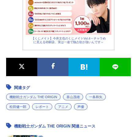
【くじメイト】今井文也のくじメイトVol.4～チャラめ
に見える幼馴染、実は一途で独占欲が強いんです～
関連タグ
機動戦士ガンダム THE ORIGIN
喜山茂雄
一条和矢
松田健一郎
レポート
アニメ
声優
機動戦士ガンダム THE ORIGIN 関連ニュース