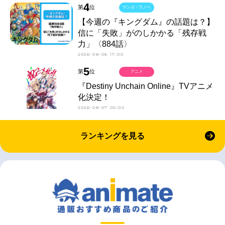
4
第
位
マンガ・ラノベ
【今週の『キングダム』の話題は？】
信に「失敗」がのしかかる「残存戦
力」〈884話〉
2026-08-06 17:00
5
第
位
アニメ
『Destiny Unchain Online』TVアニメ
化決定！
2026-08-07 00:00
ランキングを見る