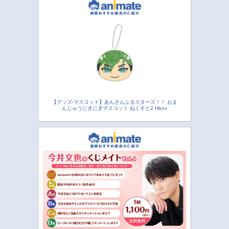
【グッズ-マスコット】あんさんぶるスターズ！！ おま
んじゅうにぎにぎマスコット ねくすと2 Hbox