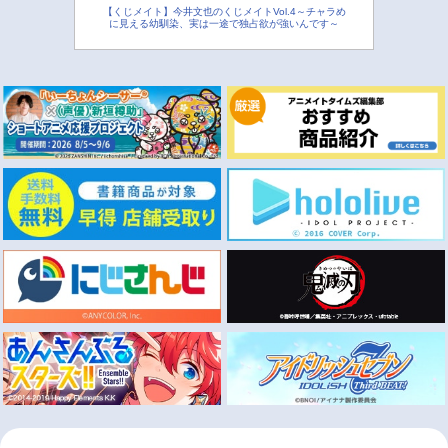
【くじメイト】今井文也のくじメイトVol.4～チャラめ
に見える幼馴染、実は一途で独占欲が強いんです～