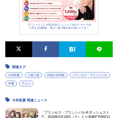
【くじメイト】今井文也のくじメイトVol.4～チャラめ
に見える幼馴染、実は一途で独占欲が強いんです～
関連タグ
今村彩夏
三者三葉
灼熱の卓球娘
プリンセス・プリンシパル
声優
アニメ
今村彩夏 関連ニュース
「プリンセス・プリンシパル＠ダッシュスト
ア」2018年5月19日（土）より池袋P’PARCO