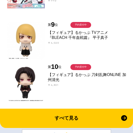
￥770
9
第
位
予約受付中
【フィギュア】るかっぷ TVアニメ
『BLEACH 千年血戦篇』 平子真子
￥4,020
10
第
位
予約受付中
【フィギュア】るかっぷ 刀剣乱舞ONLINE 加
州清光
￥4,301
すべて見る