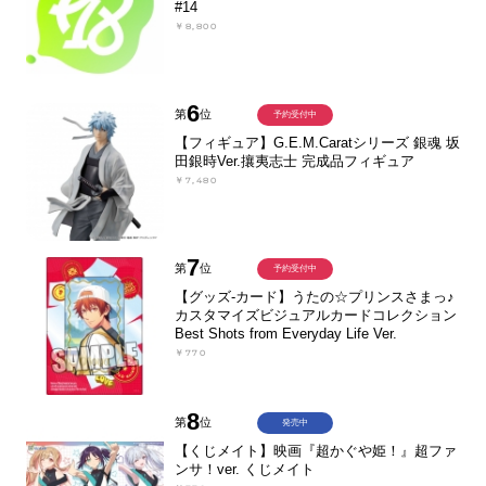
#14
￥8,800
6
第
位
予約受付中
【フィギュア】G.E.M.Caratシリーズ 銀魂 坂
田銀時Ver.攘夷志士 完成品フィギュア
￥7,480
7
第
位
予約受付中
【グッズ-カード】うたの☆プリンスさまっ♪
カスタマイズビジュアルカードコレクション
Best Shots from Everyday Life Ver.
￥770
8
第
位
発売中
【くじメイト】映画『超かぐや姫！』超ファ
ンサ！ver. くじメイト