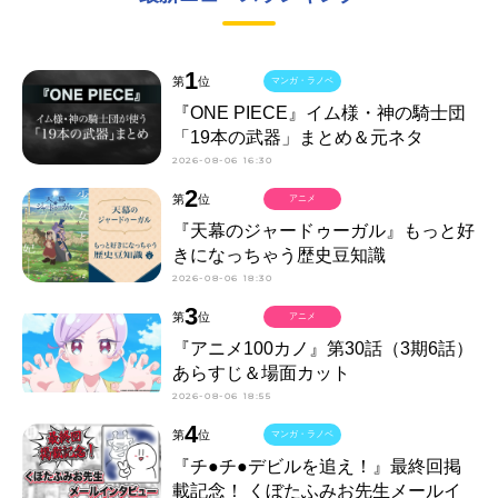
1
第
位
マンガ・ラノベ
『ONE PIECE』イム様・神の騎士団
「19本の武器」まとめ＆元ネタ
2026-08-06 16:30
2
第
位
アニメ
『天幕のジャードゥーガル』もっと好
きになっちゃう歴史豆知識
2026-08-06 18:30
3
第
位
アニメ
『アニメ100カノ』第30話（3期6話）
あらすじ＆場面カット
2026-08-06 18:55
4
第
位
マンガ・ラノベ
『チ●チ●デビルを追え！』最終回掲
載記念！ くぼたふみお先生メールイ