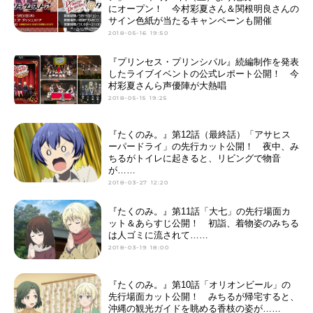
にオープン！ 今村彩夏さん＆関根明良さんの
サイン色紙が当たるキャンペーンも開催
2018-05-16 19:50
『プリンセス・プリンシパル』続編制作を発表
したライブイベントの公式レポート公開！ 今
村彩夏さんら声優陣が大熱唱
2018-05-15 19:25
『たくのみ。』第12話（最終話）「アサヒス
ーパードライ」の先行カット公開！ 夜中、み
ちるがトイレに起きると、リビングで物音
が……
2018-03-27 12:20
『たくのみ。』第11話「大七」の先行場面カ
ット＆あらすじ公開！ 初詣、着物姿のみちる
は人ゴミに流されて……
2018-03-19 18:00
『たくのみ。』第10話「オリオンビール」の
先行場面カット公開！ みちるが帰宅すると、
沖縄の観光ガイドを眺める香枝の姿が……