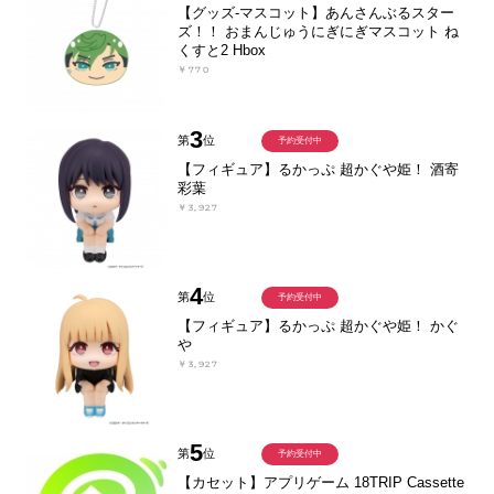
【グッズ-マスコット】あんさんぶるスター
ズ！！ おまんじゅうにぎにぎマスコット ね
くすと2 Hbox
￥770
3
第
位
予約受付中
【フィギュア】るかっぷ 超かぐや姫！ 酒寄
彩葉
￥3,927
4
第
位
予約受付中
【フィギュア】るかっぷ 超かぐや姫！ かぐ
や
￥3,927
5
第
位
予約受付中
【カセット】アプリゲーム 18TRIP Cassette