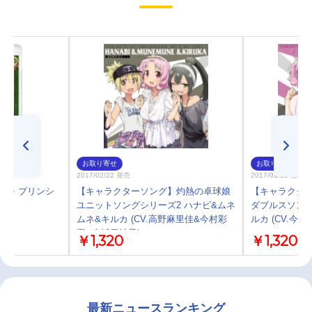
お取り寄せ
お取り寄せ
2017/02/22 発売
2017/01/25 発売
ンセス・プリンシ
【キャラクターソング】灼熱の卓球娘
【キャラクタ
ユニットソングシリーズ2 ハナビ&ムネ
ダブルスソング
ムネ&キルカ (CV.高野麻里佳&今村彩
ルカ (CV.今
夏&東城日沙子)
￥1,320
￥1,320
最新ニュースランキング