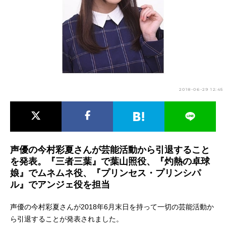
アニメ映画一覧
実写化映画一覧
今期アニメ曜日別一覧
春アニメ
夏アニメ
秋アニメ
冬アニメ
2018-06-29 12:45
男性声優/女性声優一覧
FOLLOW US
声優の今村彩夏さんが芸能活動から引退すること
を発表。『三者三葉』で葉山照役、『灼熱の卓球
娘』でムネムネ役、『プリンセス・プリンシパ
ル』でアンジェ役を担当
声優の今村彩夏さんが2018年6月末日を持って一切の芸能活動か
ら引退することが発表されました。