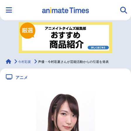
HOME
ランキング
アニメ
声優
ラジオ
みんなの声
グッズ
映画
animateTimes
今村彩夏
声優・今村彩夏さんが芸能活動からの引退を発表
アニメ
マンガ・ラノベ
ゲーム・アプリ
音楽
コスプレ
2.5次元
配信・Vtuber
トレンド
無料マンガ
最新記事一覧
アニメ記事一覧
声優記事一覧