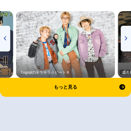
Trignalのキラキラ☆ビートＲ
森久
もっと見る