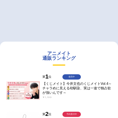
アニメイト
通販ランキング
1
第
位
発売中
【くじメイト】今井文也のくじメイトVol.4～
チャラめに見える幼馴染、実は一途で独占欲
が強いんです～
￥1,100
2
第
位
予約受付中