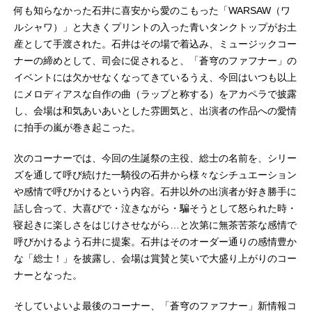
何も知らなかった石井に喜安から愛のこもった「WARSAW（ワ
ルシャワ）」と大きくプリントの入った青いタンクトップがお土
産として手渡された。石井はその場で着込み、ミュージックコー
ナーの締めとして、司会に促されると、「蒼穹のファフナー」の
イベントには欠かせなくなってきているうえ、今回はいつも以上
にメロディアスな自作の曲（ラップと称する）をアカペラで披露
し、会場は和気あいあいとした雰囲気と、出演者の作品への愛情
に拍手の嵐が巻き起こった。
次のコーナーでは、今回の生誕祭の主役、総士の名前を、シリー
ズを通して呼び続けた一騎役の石井から様々なシチュエーション
や感情で呼びかけるという内容。石井以外の出演者が好き勝手に
話し合って、大喜びで・泣きながら・騙そうとして怒られた時・
寝起きに楽しさをはじけさせながら…と次第に無茶苦茶な感情で
呼びかけるよう石井に提案。石井はそのオーダー通りの感情豊か
な「総士！」を披露し、会場は賞賛と笑いで大盛り上がりのコー
ナーとなった。
そしていよいよ最後のコーナー、「蒼穹のファフナー」新情報コ