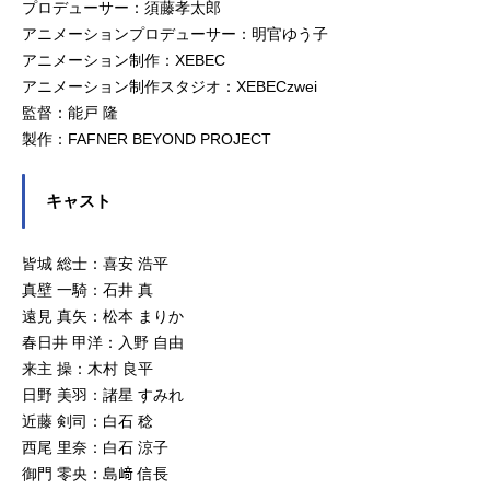
プロデューサー：須藤孝太郎
アニメーションプロデューサー：明官ゆう子
アニメーション制作：XEBEC
アニメーション制作スタジオ：XEBECzwei
監督：能戸 隆
製作：FAFNER BEYOND PROJECT
キャスト
皆城 総士：喜安 浩平
真壁 一騎：石井 真
遠見 真矢：松本 まりか
春日井 甲洋：入野 自由
来主 操：木村 良平
日野 美羽：諸星 すみれ
近藤 剣司：白石 稔
西尾 里奈：白石 涼子
御門 零央：島﨑 信長