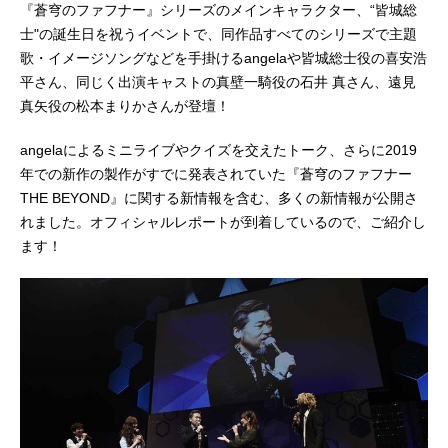
『蒼穹のファフナー』シリーズのメインキャラクター、“皆城総
士"の誕生日を祝うイベントで、同作品すべてのシリーズで主題
歌・イメージソングなどを手掛けるangelaや皆城総士役の喜安浩
平さん、同じく出演キャストの真壁一騎役の石井 真さん、遠見
真矢役の松本まりかさんが登壇！
angelaによるミニライブやクイズを交えたトーク、さらに2019
年での新作の製作がすでに発表されていた『蒼穹のファフナー
THE BEYOND』に関する新情報を含む、多くの新情報が公開さ
れました。オフィシャルレポートが到着しているので、ご紹介し
ます！