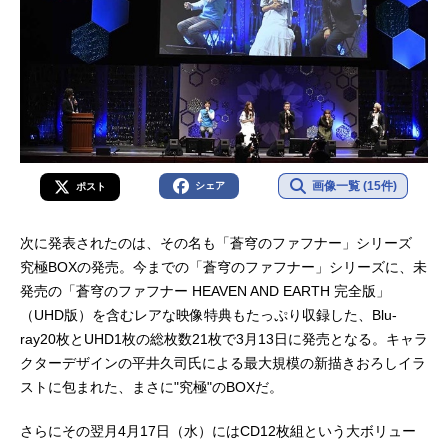
画像一覧 (15件)
シェア
ポスト
次に発表されたのは、その名も「蒼穹のファフナー」シリーズ
究極BOXの発売。今までの「蒼穹のファフナー」シリーズに、未
発売の「蒼穹のファフナー HEAVEN AND EARTH 完全版」
（UHD版）を含むレアな映像特典もたっぷり収録した、Blu-
ray20枚とUHD1枚の総枚数21枚で3月13日に発売となる。キャラ
クターデザインの平井久司氏による最大規模の新描きおろしイラ
ストに包まれた、まさに"究極"のBOXだ。
さらにその翌月4月17日（水）にはCD12枚組という大ボリュー