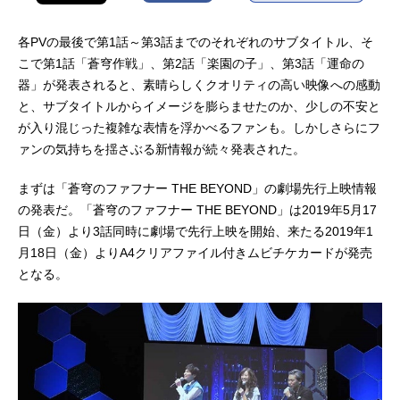
各PVの最後で第1話～第3話までのそれぞれのサブタイトル、そ
こで第1話「蒼穹作戦」、第2話「楽園の子」、第3話「運命の
器」が発表されると、素晴らしくクオリティの高い映像への感動
と、サブタイトルからイメージを膨らませたのか、少しの不安と
が入り混じった複雑な表情を浮かべるファンも。しかしさらにフ
ァンの気持ちを揺さぶる新情報が続々発表された。
まずは「蒼穹のファフナー THE BEYOND」の劇場先行上映情報
の発表だ。「蒼穹のファフナー THE BEYOND」は2019年5月17
日（金）より3話同時に劇場で先行上映を開始、来たる2019年1
月18日（金）よりA4クリアファイル付きムビチケカードが発売
となる。