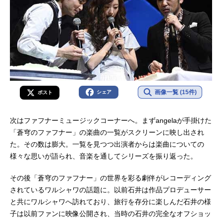
画像一覧 (15件)
シェア
ポスト
次はファフナーミュージックコーナーへ。まずangelaが手掛けた
「蒼穹のファフナー」の楽曲の一覧がスクリーンに映し出され
た。その数は膨大。一覧を見つつ出演者からは楽曲についての
様々な思いが語られ、音楽を通してシリーズを振り返った。
その後「蒼穹のファフナー」の世界を彩る劇伴がレコーディング
されているワルシャワの話題に。以前石井は作品プロデューサー
と共にワルシャワへ訪れており、旅行を存分に楽しんだ石井の様
子は以前ファンに映像公開され、当時の石井の完全なオフショッ