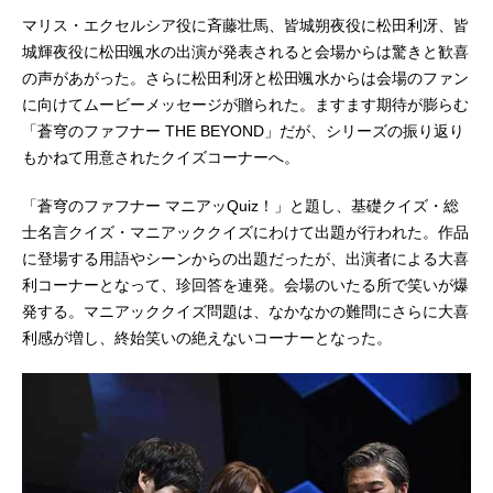
マリス・エクセルシア役に斉藤壮馬、皆城朔夜役に松田利冴、皆
城輝夜役に松田颯水の出演が発表されると会場からは驚きと歓喜
の声があがった。さらに松田利冴と松田颯水からは会場のファン
に向けてムービーメッセージが贈られた。ますます期待が膨らむ
「蒼穹のファフナー THE BEYOND」だが、シリーズの振り返り
もかねて用意されたクイズコーナーへ。
「蒼穹のファフナー マニアッQuiz！」と題し、基礎クイズ・総
士名言クイズ・マニアッククイズにわけて出題が行われた。作品
に登場する用語やシーンからの出題だったが、出演者による大喜
利コーナーとなって、珍回答を連発。会場のいたる所で笑いが爆
発する。マニアッククイズ問題は、なかなかの難問にさらに大喜
利感が増し、終始笑いの絶えないコーナーとなった。