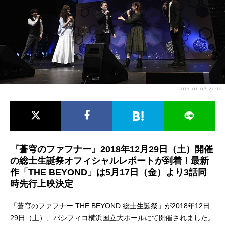
アニメ映画一覧
実写化映画一覧
今期アニメ曜日別一覧
春アニメ
夏アニメ
秋アニメ
冬アニメ
2019-01-07 20:10
男性声優/女性声優一覧
FOLLOW US
『蒼穹のファフナー』2018年12月29日（土）開催
の総士生誕祭オフィシャルレポートが到着！最新
作「THE BEYOND」は5月17日（金）より3話同
時先行上映決定
「蒼穹のファフナー THE BEYOND 総士生誕祭」が2018年12日
29日（土）、パシフィコ横浜国立大ホールにて開催されました。