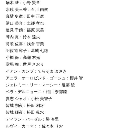
鏑木 彗：小野 賢章
水鏡 美三香：石川 由依
真壁 史彦：田中 正彦
溝口 恭介：土師 孝也
遠見 千鶴：篠原 恵美
陣内 貢：鈴木 達央
将陵 佐喜：浅倉 杏美
羽佐間 容子：葛城 七穂
小楯 保：高瀬 右光
堂馬 舞：世戸 さおり
イアン・カンプ：てらそま まさき
アニラ・オーロビンド・ゴーシュ：櫻井 智
ジェレミー・リー・マーシー：遠藤 綾
ベラ・デルニョーニ：相川 奈都姫
貴志 シャオ：小松 美智子
皆城 朔夜：松田 利冴
皆城 輝夜：松田 颯水
ディラン・バーゼル：勝 杏里
ルヴィ・カーマ：：佐々木 りお