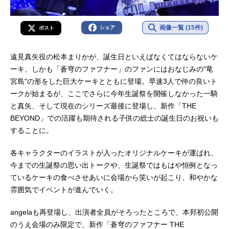
画像一覧 (15件)
シェア
ポスト
遠見真矢役の松本まりかが、誕生日といえばなくてはならないケ
ーキ、しかも「蒼穹のファフナー」のファンにはおなじみの"竜
宮島"の形をした巨大ケーキとともに登場。早速3人で仲の良いト
ークが始まるが、ここでさらに今年生誕祭を開催しなかった一騎
と真矢、そして現在のシリーズ最後に登場し、新作「THE
BEYOND」での活躍も期待される子供の総士の誕生日のお祝いも
することに。
各キャラクターのイラストが入ったオリジナルケーキが運ばれ、
今までの生誕祭の思い出トークや、生誕祭ではもはや恒例となっ
ているケーキの食べさせあいに会場から笑いが起こり、和やかな
雰囲気でイベントが進んでいく。
angelaも再登場し、出演者全員がそろったところで、本邦初公開
のうえ会場のみ限定で、新作「蒼穹のファフナー THE