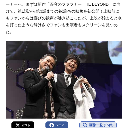
ーナーへ。まずは新作「蒼穹のファフナー THE BEYOND」に向
けて、第1話から第3話までの各話PVの映像を初公開！上映前に
もファンからは喜びの歓声が沸き起こったが、上映が始まると水
を打ったような静けさでファンも出演者もスクリーンを見つめ
た。
画像一覧 (15件)
シェア
ポスト