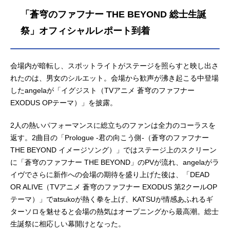
「蒼穹のファフナー THE BEYOND 総士生誕
祭」オフィシャルレポート到着
会場内が暗転し、スポットライトがステージを照らすと映し出さ
れたのは、男女のシルエット。会場から歓声が沸き起こる中登場
したangelaが「イグジスト（TVアニメ 蒼穹のファフナー
EXODUS OPテーマ）」を披露。
2人の熱いパフォーマンスに総立ちのファンは全力のコーラスを
返す。2曲目の「Prologue -君の向こう側-（蒼穹のファフナー
THE BEYOND イメージソング）」ではステージ上のスクリーン
に「蒼穹のファフナー THE BEYOND」のPVが流れ、angelaがラ
イヴでさらに新作への会場の期待を盛り上げた後は、「DEAD
OR ALIVE（TVアニメ 蒼穹のファフナー EXODUS 第2クールOP
テーマ）」でatsukoが熱く拳を上げ、KATSUが情感あふれるギ
ターソロを魅せると会場の熱気はオープニングから最高潮。総士
生誕祭に相応しい幕開けとなった。