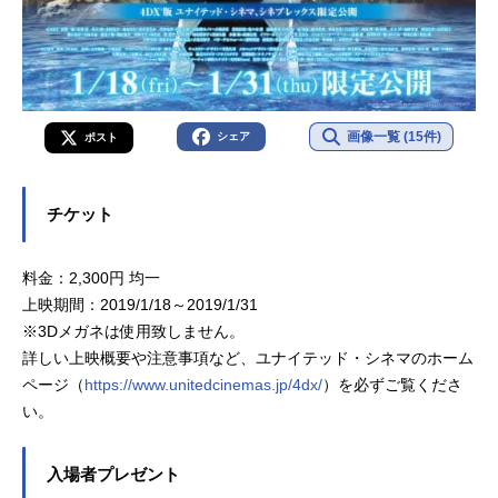
画像一覧 (15件)
シェア
ポスト
チケット
料金：2,300円 均一
上映期間：2019/1/18～2019/1/31
※3Dメガネは使用致しません。
詳しい上映概要や注意事項など、ユナイテッド・シネマのホーム
ページ（
https://www.unitedcinemas.jp/4dx/
）を必ずご覧くださ
い。
入場者プレゼント