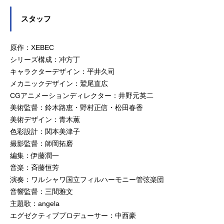
スタッフ
原作：XEBEC
シリーズ構成：冲方丁
キャラクターデザイン：平井久司
メカニックデザイン：鷲尾直広
CGアニメーションディレクター：井野元英二
美術監督：鈴木路恵・野村正信・松田春香
美術デザイン：青木薫
色彩設計：関本美津子
撮影監督：師岡拓磨
編集：伊藤潤一
音楽：斉藤恒芳
演奏：ワルシャワ国立フィルハーモニー管弦楽団
音響監督：三間雅文
主題歌：angela
エグゼクティブプロデューサー：中西豪