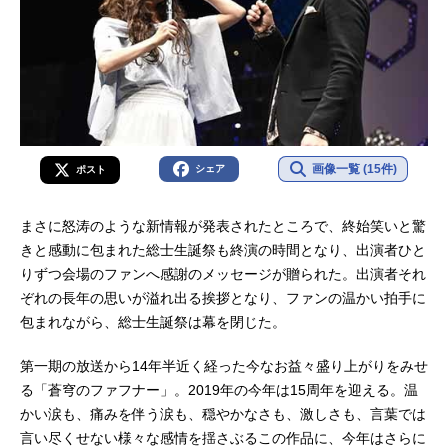
画像一覧 (15件)
シェア
ポスト
まさに怒涛のような新情報が発表されたところで、終始笑いと驚
きと感動に包まれた総士生誕祭も終演の時間となり、出演者ひと
りずつ会場のファンへ感謝のメッセージが贈られた。出演者それ
ぞれの長年の思いが溢れ出る挨拶となり、ファンの温かい拍手に
包まれながら、総士生誕祭は幕を閉じた。
第一期の放送から14年半近く経った今なお益々盛り上がりをみせ
る「蒼穹のファフナー」。2019年の今年は15周年を迎える。温
かい涙も、痛みを伴う涙も、穏やかなさも、激しさも、言葉では
言い尽くせない様々な感情を揺さぶるこの作品に、今年はさらに