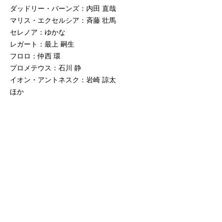
ダッドリー・バーンズ：内田 直哉
マリス・エクセルシア：斉藤 壮馬
セレノア：ゆかな
レガート：最上 嗣生
フロロ：仲西 環
プロメテウス：石川 静
イオン・アントネスク：岩崎 諒太
ほか