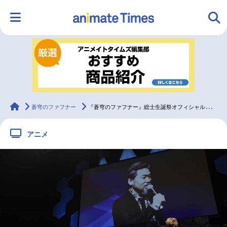
HOME
ランキング
アニメ
声優
ラジオ
みんなの声
グッズ
映画
animateTimes
蒼穹のファフナー
『蒼穹のファフナー』総士生誕祭オフィシャルレポートが到着
アニメ
マンガ・ラノベ
ゲーム・アプリ
音楽
コスプレ
2.5次元
配信・Vtuber
トレンド
無料マンガ
最新記事一覧
アニメ記事一覧
声優記事一覧