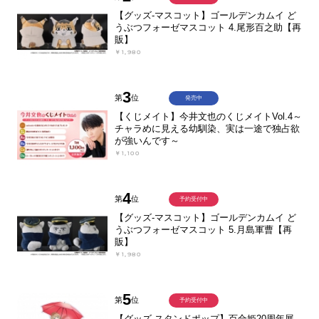
【グッズ-マスコット】ゴールデンカムイ ど
うぶつフォーゼマスコット 4.尾形百之助【再
販】
￥1,980
3
第
位
発売中
【くじメイト】今井文也のくじメイトVol.4～
チャラめに見える幼馴染、実は一途で独占欲
が強いんです～
￥1,100
4
第
位
予約受付中
【グッズ-マスコット】ゴールデンカムイ ど
うぶつフォーゼマスコット 5.月島軍曹【再
販】
￥1,980
5
第
位
予約受付中
【グッズ-スタンドポップ】百合姫20周年展