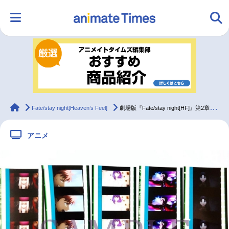
HOME
ランキング
アニメ
声優
ラジオ
みんなの声
グッズ
映画
animateTimes
Fate/stay night[Heaven’s Feel]
劇場版『Fate/stay night[HF]』第2章の5週目来場者特典は「35mmフィルムコマ」！
アニメ
マンガ・ラノベ
ゲーム・アプリ
音楽
コスプレ
2.5次元
配信・Vtuber
トレンド
無料マンガ
最新記事一覧
アニメ記事一覧
声優記事一覧