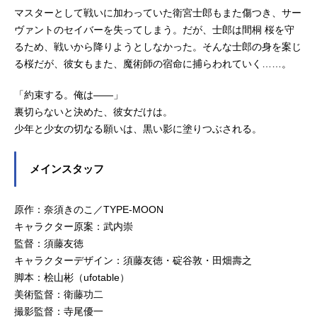
マスターとして戦いに加わっていた衛宮士郎もまた傷つき、サー
ヴァントのセイバーを失ってしまう。だが、士郎は間桐 桜を守
るため、戦いから降りようとしなかった。そんな士郎の身を案じ
る桜だが、彼女もまた、魔術師の宿命に捕らわれていく……。
「約束する。俺は――」
裏切らないと決めた、彼女だけは。
少年と少女の切なる願いは、黒い影に塗りつぶされる。
メインスタッフ
原作：奈須きのこ／TYPE-MOON
キャラクター原案：武内崇
監督：須藤友徳
キャラクターデザイン：須藤友徳・碇谷敦・田畑壽之
脚本：桧山彬（ufotable）
美術監督：衛藤功二
撮影監督：寺尾優一