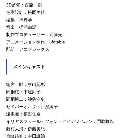
3D監督：西脇一樹
色彩設計：松岡美佳
編集：神野学
音楽：梶浦由記
制作プロデューサー：近藤光
アニメーション制作：ufotable
配給：アニプレックス
メインキャスト
衛宮士郎：杉山紀彰
間桐桜：下屋則子
間桐慎二：神谷浩史
セイバーオルタ：川澄綾子
遠坂凛：植田佳奈
イリヤスフィール・フォン・アインツベルン：門脇舞以
藤村大河：伊藤美紀
言峰綺礼：中田譲治