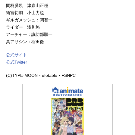
間桐臓硯：津嘉山正種
衛宮切嗣：小山力也
ギルガメッシュ：関智一
ライダー：浅川悠
アーチャー：諏訪部順一
真アサシン：稲田徹
公式サイト
公式Twitter
(C)TYPE-MOON・ufotable・FSNPC