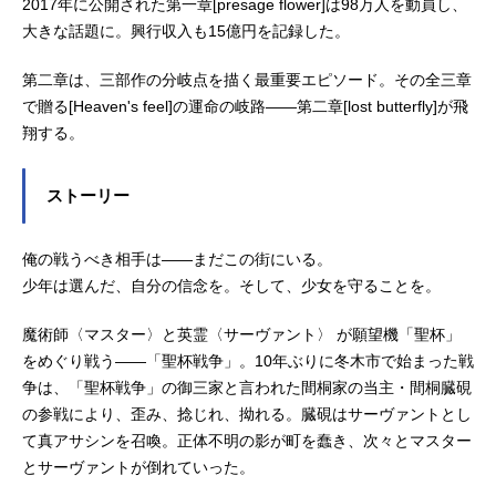
2017年に公開された第一章[presage flower]は98万人を動員し、
大きな話題に。興行収入も15億円を記録した。
第二章は、三部作の分岐点を描く最重要エピソード。その全三章
で贈る[Heaven's feel]の運命の岐路――第二章[lost butterfly]が飛
翔する。
ストーリー
俺の戦うべき相手は――まだこの街にいる。
少年は選んだ、自分の信念を。そして、少女を守ることを。
魔術師〈マスター〉と英霊〈サーヴァント〉 が願望機「聖杯」
をめぐり戦う――「聖杯戦争」。10年ぶりに冬木市で始まった戦
争は、「聖杯戦争」の御三家と言われた間桐家の当主・間桐臓硯
の参戦により、歪み、捻じれ、拗れる。臓硯はサーヴァントとし
て真アサシンを召喚。正体不明の影が町を蠢き、次々とマスター
とサーヴァントが倒れていった。