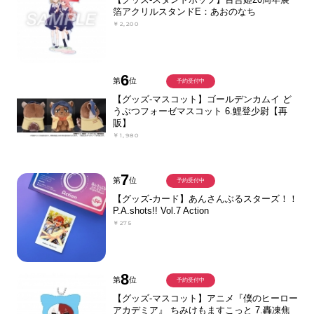
箔アクリルスタンドE：あおのなち
￥2,200
6
第
位
予約受付中
【グッズ-マスコット】ゴールデンカムイ ど
うぶつフォーゼマスコット 6.鯉登少尉【再
販】
￥1,980
7
第
位
予約受付中
【グッズ-カード】あんさんぶるスターズ！！
P.A.shots!! Vol.7 Action
￥275
8
第
位
予約受付中
【グッズ-マスコット】アニメ『僕のヒーロー
アカデミア』 ちみけもますこっと 7.轟凍焦