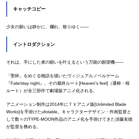
キャッチコピー
少女の願いは静かに、爛れ、散りゆく――
イントロダクション
それは、手にした者の願いを叶えるという万能の願望機――
「聖杯」をめぐる物語を描いたヴィジュアルノベルゲーム
『Fate/stay night』。その最終ルート[Heaven's feel]（通称・桜
ルート）が全三部作で劇場版アニメ化される。
アニメーション制作は2014年にＴＶアニメ版[Unlimited Blade
Works]を手掛けたufotable。キャラクターデザイン・作画監督と
して数々のTYPE-MOON作品のアニメ化を手掛けてきた須藤友徳
が監督を務める。