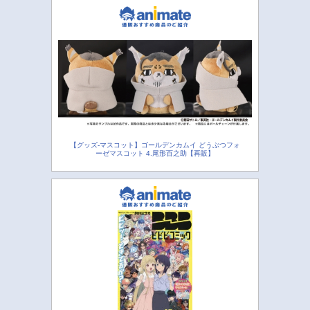
【グッズ-マスコット】ゴールデンカムイ どうぶつフォ
ーゼマスコット 4.尾形百之助【再販】