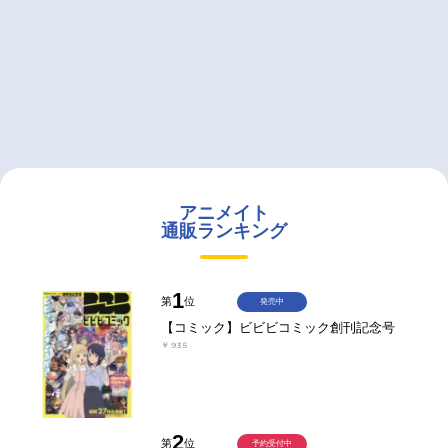
アニメイト
通販ランキング
1
第
位
発売中
【コミック】ビビビコミック創刊記念号
￥935
2
第
位
予約受付中