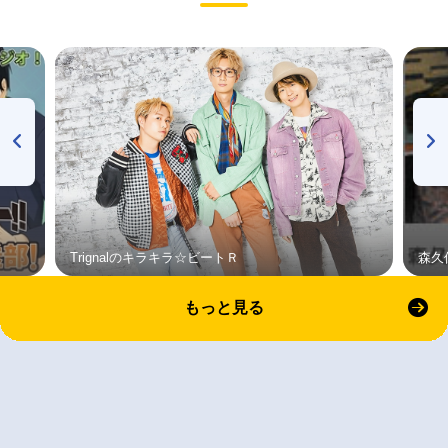
Trignalのキラキラ☆ビートＲ
森久
もっと見る