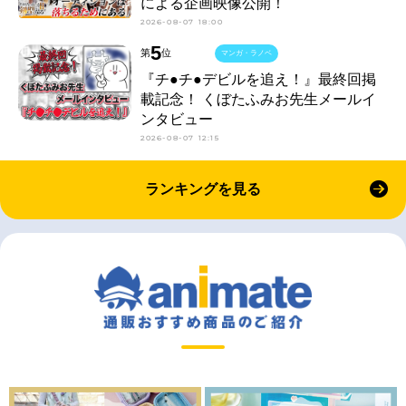
による企画映像公開！
2026-08-07 18:00
5
第
位
マンガ・ラノベ
『チ●チ●デビルを追え！』最終回掲
載記念！ くぼたふみお先生メールイ
ンタビュー
2026-08-07 12:15
ランキングを見る