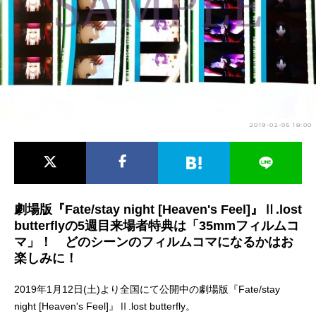
アニメ映画一覧
実写化映画一覧
今期アニメ曜日別一覧
春アニメ
夏アニメ
秋アニメ
冬アニメ
2019-02-05 18:00
男性声優/女性声優一覧
FOLLOW US
劇場版『Fate/stay night [Heaven's Feel]』Ⅱ.lost
butterflyの5週目来場者特典は「35mmフィルムコ
マ」！ どのシーンのフィルムコマになるかはお
楽しみに！
2019年1月12日(土)より全国にて公開中の劇場版『Fate/stay
night [Heaven's Feel]』Ⅱ.lost butterfly。