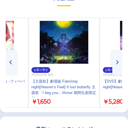
お取り寄せ
お取り寄せ
2019/01/09 発売
2018/05/09 発売
祭り -フィーバ
【主題歌】劇場版 Fate/stay
【DVD】劇場版 F
IX]
night[Heaven’s Feel] II.lost butterfly 主
night[Heaven’s 
題歌「I beg you」/Aimer 期間生産限定
盤
￥1,650
￥5,280