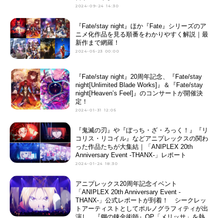
2024-09-24 14:30
『Fate/stay night』ほか『Fate』シリーズのア
ニメ化作品を見る順番をわかりやすく解説｜最
新作まで網羅！
2024-05-23 00:00
『Fate/stay night』20周年記念、『Fate/stay
night[Unlimited Blade Works]』＆『Fate/stay
night[Heaven’s Feel]』のコンサートが開催決
定！
2024-01-31 12:05
『鬼滅の刃』や『ぼっち・ざ・ろっく！』『リ
コリス・リコイル』などアニプレックスの関わ
った作品たちが大集結｜「ANIPLEX 20th
Anniversary Event -THANX-」レポート
2024-01-24 18:30
アニプレックス20周年記念イベント
「ANIPLEX 20th Anniversary Event -
THANX-」公式レポートが到着！ シークレッ
トアーティストとしてポルノグラフィティが出
演し、『鋼の錬金術師』OP「メリッサ」を熱