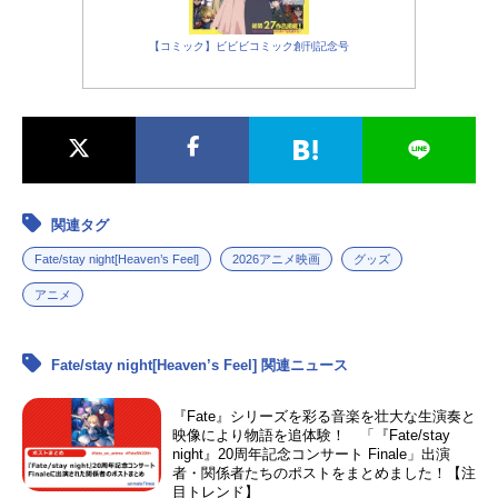
【コミック】ビビビコミック創刊記念号
関連タグ
Fate/stay night[Heaven’s Feel]
2026アニメ映画
グッズ
アニメ
Fate/stay night[Heaven’s Feel] 関連ニュース
『Fate』シリーズを彩る音楽を壮大な生演奏と
映像により物語を追体験！ 「『Fate/stay
night』20周年記念コンサート Finale」出演
者・関係者たちのポストをまとめました！【注
目トレンド】