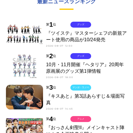
最新ニュースランキング
1
第
位
グッズ
『ツイステ』マスターシェフの新規ア
ート使用の商品が10/24発売
2026-08-07 12:50
2
第
位
グッズ
10月・11月開催『ヘタリア』20周年
原画展のグッズ第1弾情報
2026-08-07 18:00
3
第
位
マンガ・ラノベ
『キスあと』第3話あらすじ＆場面写
真
2026-08-07 14:45
4
第
位
アニメ
『おっさん剣聖II』メインキャスト陣