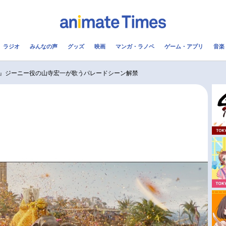
ラジオ
みんなの声
グッズ
映画
マンガ・ラノベ
ゲーム・アプリ
音楽
メ
声優
ラジオ
み
』ジーニー役の山寺宏一が歌うパレードシーン解禁
コスプレ
2.5次元
配信
アニメ映画一覧
今期アニメ曜日別一覧
実写化映画一覧
春アニメ
男性声優/女性声優一覧
夏アニメ
FOLLOW US