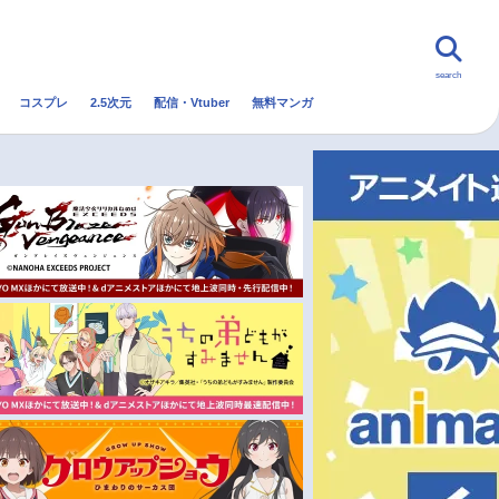
search
コスプレ
2.5次元
配信・Vtuber
無料マンガ
んなの声
グッズ
映画
・Vtuber
トレンド
無料マンガ
秋アニメ
冬アニメ