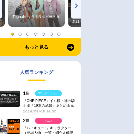
Trignalのキラキラ☆ビートＲ
森久保祥太郎×浪川大輔 つま
みは塩だけ
もっと見る
人気ランキング
1
位
マンガ・ラノベ
『ONE PIECE』イム様・神の騎
士団「19本の武器」まとめ＆元
ネタ
2026/08/06 16:30
2
位
アニメ
『ハイキュー!!』キャラクター
（登場人物）一覧・紹介＆解説