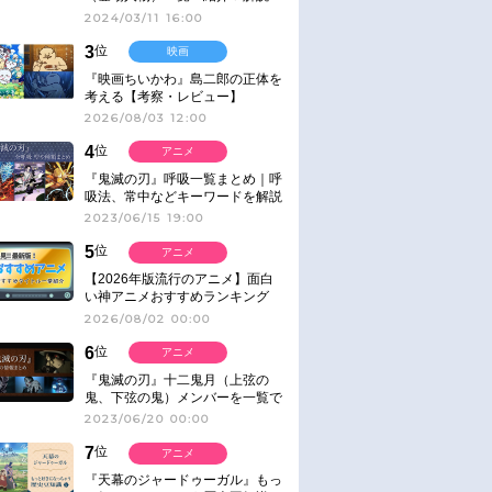
2024/03/11 16:00
3
位
映画
『映画ちいかわ』島二郎の正体を
考える【考察・レビュー】
2026/08/03 12:00
4
位
アニメ
『鬼滅の刃』呼吸一覧まとめ｜呼
吸法、常中などキーワードを解説
2023/06/15 19:00
5
位
アニメ
【2026年版流行のアニメ】面白
い神アニメおすすめランキング
【名作・話題作】｜ジャンル別人
2026/08/02 00:00
気作品をピックアップ
6
位
アニメ
『鬼滅の刃』十二鬼月（上弦の
鬼、下弦の鬼）メンバーを一覧で
紹介＆解説（登場鬼の情報まと
2023/06/20 00:00
め）
7
位
アニメ
『天幕のジャードゥーガル』もっ