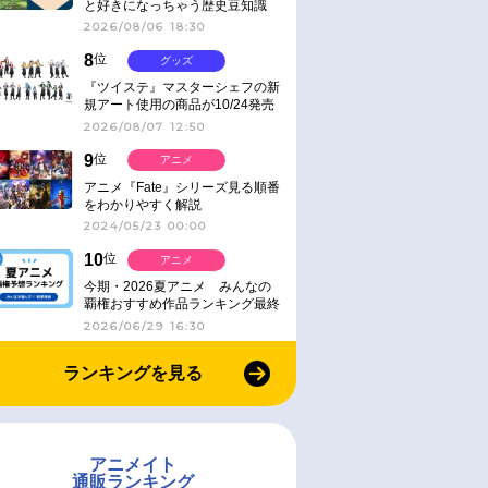
と好きになっちゃう歴史豆知識
2026/08/06 18:30
8
位
グッズ
『ツイステ』マスターシェフの新
規アート使用の商品が10/24発売
2026/08/07 12:50
9
位
アニメ
アニメ『Fate』シリーズ見る順番
をわかりやすく解説
2024/05/23 00:00
10
位
アニメ
今期・2026夏アニメ みんなの
覇権おすすめ作品ランキング最終
結果発表！
2026/06/29 16:30
ランキングを見る
アニメイト
通販ランキング