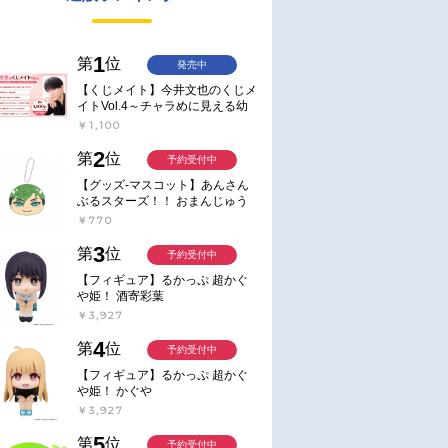
1
第
位
発売中
【くじメイト】今井文也のくじメ
イトVol.4～チャラめに見える幼
馴染、実は一途で独占欲が強いん
￥1,100
です～
2
第
位
予約受付中
【グッズ-マスコット】あんさん
ぶるスターズ！！ おまんじゅう
にぎにぎマスコット ねくすと2
￥770
Hbox
3
第
位
予約受付中
【フィギュア】るかっぷ 超かぐ
や姫！ 酒寄彩葉
￥3,927
4
第
位
予約受付中
【フィギュア】るかっぷ 超かぐ
や姫！ かぐや
￥3,927
5
第
位
予約受付中