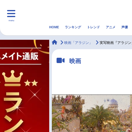
menu
HOME
ランキング
トレンド
アニメ
声優
HOME
ランキング
アニ
animateTimes
映画「アラジン」
実写映画『アラジン
マンガ・ラノベ
ゲーム・アプリ
音楽
映画
最新記事一覧
アニメ記事一覧
声優記事一覧