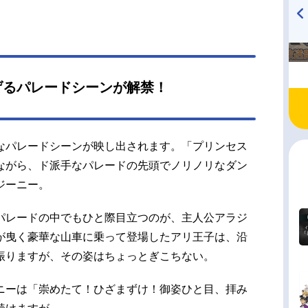
TVアニメ『戦隊大失格』
ハイキュー!! 烏野高校放送部!
radio 大直会 2nd season
げるパレードシーンが解禁！
なパレードシーンが映し出されます。「プリンセス
ながら、ド派手なパレードの先頭でノリノリなダン
ジーニー。
パレードの中でもひと際目立つのが、主人公アラジ
が曳く豪華な山車に乗って登場したアリ王子は、沿
振りますが、その姿はちょっとぎこちない。
ニーは「崇めたて！ひざまずけ！御姿ひと目、拝み