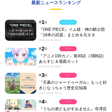
最新ニュースランキング
1
第
位
マンガ・ラノベ
『ONE PIECE』イム様・神の騎士団
「19本の武器」まとめ＆元ネタ
2026-08-06 16:30
2
第
位
アニメ
『アニメ100カノ』第30話（3期6話）
あらすじ＆場面カット
2026-08-06 18:55
3
第
位
アニメ
『天幕のジャードゥーガル』もっと好
きになっちゃう歴史豆知識
2026-08-06 18:30
4
第
位
アニメ
『うちの弟どもがすみません』寺澤百