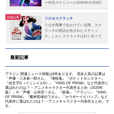
イ・コンリ配給：ウォルト・ディズ
ティノ：山寺宏一アマヤ王妃：檀れ
も、越えてゆこう」──たとえ、どん
元詐欺師で皮肉屋だけど頼れるキツ
ー作品スケジュール2026年12月4日
ニー・ジャパン公開開始年＆季節202
いサビーノ：鹿賀丈史ダリア：大平
な運命が待ち受けていても―。作品
ネの相棒・ニックは、何もかも正反
（金）同時上映短編映画『リロ＆ス
2アニメ映画(C)2022Disney.AllRights
あひるガーボ：蒼井翔太ハル：青野
名モアナと伝説の海２放送形態劇場
対だけど特別な絆で結ばれていた。
クラッチ』キャスト未発表スタッフ
関連記事
リロ＆スクラッチ
Reserved.『ストレンジ・ワールド／
紗穂サイモン：落合福嗣サフィ：岡
版アニメシリーズモアナと伝説の海
ある日、突如現れたヘビのゲイリー
監督：ファウン・ヴィーラスンソー
もうひとつの世界』公式サイト動画
本信彦ダリオ：宮里駿バジーマ：竹
スケジュール2024年12月6日（金）
をきっかけに、ふたりは再びバディ
ン ジェイソン・ハンド共同監督：
リロが用事で出かけている間、スク
配信情報【PR】※本ページは動画配
達彩奈スタッフ監督：クリス・バッ
キャストモアナ：屋比久知奈マウ
を組んで潜入捜査を行い、ズートピ
ジョージー・トリニダード製作：ロ
ラッチの世話を任されたスティッ
信サービスのプロモーションが含...
ク ファウン・ヴィーラスンソーン
イ：尾上松也モニ：小関裕太ロト：
アの過去に秘められた巨大な謎に挑
イ・コンリ配給：ウォルト・ディズ
チ。しかしスクラッチは行く先々で
原案：クリス・バック ファウン・
鈴木梨央ケレ：山路和弘マタンギ：
むことに。その先には、ジュディと
ニー・ジャパン公開開始年＆季節202
騒動を巻き起こし、スティッチは振
ヴィーラスンソーン ジェニファ
ソニンスタッフ監督：デイブ・デリ
ニックの絆が試される、ズートピア
6アニメ映画(C)2026DisneyEnterpris
り回されることに…。一見キュート
ー・リー脚本：ジェニファー・リ
ック・ジュニア音楽：アビゲイル・
最大の危機が待ち受けていた…。作
es,Inc.AllRightsReserved.『ビリーと
な見た目に反してハチャメチャなス
最新記事
ー アリソン・ムーア製作：ピータ
バーロウ エミリー・ベアー オペ
品名ズートピア２放送形態劇場版ア
魔法のはじまり』公式サイト『ディ
クラッチという最大のライバルの登
ー・デル・ヴェッコ フアン・...
タイア・フォアイ マーク・マンシ
ニメシリーズズートピアスケジュー
ズニー』公式X（Twitter）
場に、果たしてスティッチの運命
ーナ配給：ウォルト・ディズニー・
ル2025年12月5日（金）キャストジ
は!?作品名リロ＆スクラッチ放送形
アラジン 関連ニュース情報は8件あります。 現在人気の記事は
ジャパン主題歌ED：「ビヨンド～越
ュディ：上戸彩ニック：森川智之ボ
態劇場版アニメシリーズリロ・アン
「声優・三木眞一郎さん、『薄桜鬼』『ポケットモンスター』
えてゆこう～」ME:I公開開始年＆季
ゴ：三宅健太クロウハウザー：高橋
ド・スティッチスケジュール2026年
『頭文字D（イニシャルD）』『KING OF PRISM』など代表作に
節2024アニメ映画(C)2024Disney.All
茂雄（サバンナ）ガゼル：DreamAmi
12月4日（金）同時上映『ビリーと魔
選ばれたのは？ − アニメキャラクター代表作まとめ（2020年
版）」や「声優・山寺宏一さん、『銀魂』『アラジン』『KING
RightsReserved.『モアナと伝説の海
Mr.ビッグ：山路和弘ゲイリー：下野
法のはじまり』キャストスティッ
OF PRISM』『魔神英雄伝ワタル』『カウボーイビバップ』など
２』公式サイト動画配信情報【PR...
紘パウバート：山田涼介ウィンドダ
チ：クリス・サンダースリロ：マイ
代表作に選ばれたのは？ − アニメキャラクター代表作まとめ」で
ンサー：髙嶋政宏ヘイスース：柄本
ア・ケアロハスタッフ配給：ウォル
す。
明ホグボトム：熊元プロレス（紅し
ト・ディズニー・ジャパン公開開始