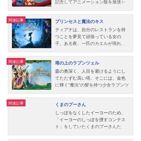
ナレーター：森繁久彌スタッフ監
寺宏一シャン隊長：園岡新太郎シャ
社会”という2つの世界に引き裂かれ
様放送形態劇場版アニメスケジュー
記念してアニメーション版を放送✨
督・脚本：ロン・クレメンツ、ジョ
ン・ユー：藤岡弘ファ・ズー：大塚
ながら、“本当の自分が生きる場所”を
ル2001年7月14日（土）キャストク
両親を亡くした【リロ】と暴れん坊
ン・マスカー製作：ロン・クレメン
周夫皇帝：小林修スタッフ監督：ト
探し求めるターザンの心の冒険をダ
スコ：藤原竜也パチャ：楠見尚己イ
のエイリアン【スティッチ】の絆を
関連記事
プリンセスと魔法のキス
ツ、アリス・デューイ、ジョン・マ
ニー・バンクロフト、バリー・クッ
イナミックに描き出します。作品名
ズマ：京田尚子クロンク：堀内賢雄
描いた家族の物語?pic.twitter.com/CN
スカー音楽：アラン・メンケン美術
ク製作：パム・コーツ脚本：リタ・
ターザン放送形態劇場版アニメスケ
スタッフ監督：マーク・ディンダル
xIE68erX—アンク＠金曜ロードショ
ティアナは、自分のレストランを持
監督：アンディ・ガスキル主題歌
シャオ、クリストファー・サンダー
ジュール1999年12月18日（土）キャ
脚本：デヴィッド・レイノルズ製
ー公式(@kinro_ntv)May8,2025ハワ
つことを夢見て頑張っている女の
「ゴ...
ス、フィリップ・ラゼブニック、レ
ストターザン：金城武少年時代のタ
作：ランディ・フルマー製作総指
イのカウアイ島に住むリロは、親の
子。ある夜、一匹のカエルが現れ、
イモンド・シンガー、ユージニア・
ーザン：北尾亘ジェーン・ポータ
揮：ドン・ハーン音楽：ジョン・デ
いない5歳の女の子。姉のナニと二人
自分は呪いによって姿を変えられた
ボストウィック・シンガー音楽：マ
ー：すずきまゆみターク：土居裕子
ブニー、デヴィッド・ハートリー主
暮らしの彼女は、友達もなく孤独な
王子で、キスで呪いは解ける、と告
関連記事
塔の上のラプンツェル
シュー・ワイルダーオリジナルスコ
クレイトン：銀河万丈カーラ：藤田
題歌「ラッキー☆ムーチョ」ムーチ
日々を送っていました。ある日、リ
げます。勇気を振り絞ってキスする
ア作曲・指揮：ジェリー・ゴールド
淑子カーチャック：内海賢二タント
ョ☆ヒデキ（西城秀樹）公開開始年
ロは不思議な生き物と出会い、ステ
ティアナですが、彼女自身がカエル
森の奥深く、人目を避けるようにし
スミス主題歌「リフレクション」
ー：玄田哲章スタッフ監督：ケヴィ
＆季節2001アニメ映画(C)Disney『ラ
ィッチと名づけて家族にします。し
に変身してしまい…。果たして2人は
てたたずむ高い塔。そこには、金色
伊...
ン・リマ、クリス・バック製作：ボ
マになった王様』公式Twitter動画配
かし、スティッチは手のつけられな
無事人間に戻れるのでしょうか？作
に輝く“魔法”の髪を持つ少女ラプンツ
ニー・アーノルド脚本：タブ・マー
信情報【PR】※本ページは動画配信
い暴れん坊でリロとナニを困らせて
品名プリンセスと魔法のキス放送形
ェルが暮らしていました。18年間一
フィー、ボブ・ツディカー、ノニ・
サービスのプロモーションが含まれ
ばかり。実は、スティッチは宇宙か
態劇場版アニメシリーズディズニー
度も塔の外に出たことがないラプン
関連記事
くまのプーさん
ホワイト原作：エドガー・ライス・
ています。※詳細や最新の配信情報
らの逃亡者で、遺伝子実験で“創られ
映画スケジュール2010年3月6日
ツェルは、毎年自分の誕生日になる
バローズ作曲：マーク・マンシーナ
は配信サービス公式サイトをご確認
た”エイリアンだったのです。リロの
（土）キャストティアナ：鈴木ほの
と夜空を舞うたくさんの灯りに、特
しっぽをなくしたイーヨーのため、
曲・ボーカル：フィル・コリン...
ください。DMMTV月額550円（税
寄せる愛情が理解できず、行く先々
かナヴィーン王子：丹宗立峰ファシ
別な想いを抱き、今年こそは塔を出
「イーヨーのしっぽを捜すコンテス
込）で新作アニメから懐かしの名作
でトラブルを巻き起こすスティッ
リエ：安崎求ママ・オーディ：荒井
て、灯りの本当の意味を知りたいと
ト」をしていたくまのプーさんた
まで見放題の「DMMTV」。マルチデ
チ。それでもリロはスティッチを見
洸子ラバフ：玄田哲章シャーロッ
願っていました。そんな中、突然塔
ち。ところが、クリストファー・ロ
バイス対応で、会員限定のお得な特
捨てませんでした。「スティッチは
ト：三瓶由布子ローレンス：石住昭
に現れた大泥棒フリンと共に、つい
ビンが謎の怪物にさらわれてしま