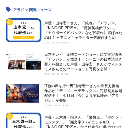
アラジン 関連ニュース
声優・山寺宏一さん、『銀魂』『アラジン』
『KING OF PRISM』『魔神英雄伝ワタル』
『カウボーイビバップ』など代表作に選ばれた
のは？ − アニメキャラクター代表作まとめ
2021-06-17 00:00
日本テレビ「金曜ロードショー」にて実写映画
『アラジン』が放送！ ジーニーの日本語吹き
替えを担当した声優・山寺宏一さんがウィルス
ミスさんとのツーショット写真を公開！
2021-05-21 12:20
“7色の声を持つ男”山寺宏一さんの吹替え担当
作品が「ディズニーデラックス」定額制見放題
配信中！ 4月1日（金）より実写映画『アラ
ジン』が登場
2020-03-25 13:40
声優・三木眞一郎さん、『薄桜鬼』『ポケット
モンスター』『頭文字D（イニシャルD）』
『KING OF PRISM』など代表作に選ばれたの