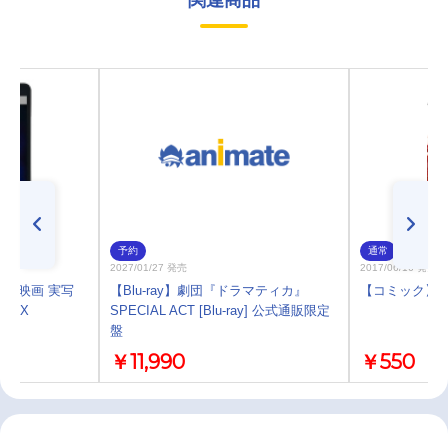
予約
通常
2027/01/27 発売
2017/06/16 発売
ay】映画 実写
【Blu-ray】劇団『ドラマティカ』
【コミック】マギ
eNEX
SPECIAL ACT [Blu-ray] 公式通販限定
盤
￥11,990
￥550