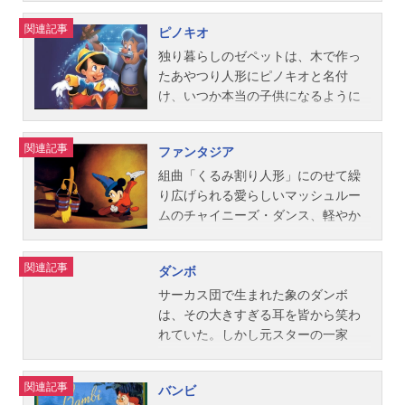
け、くしゃみ、てれすけ、ごきげ
関連記事
ピノキオ
ん、先生、おこりんぼ―と出会い、
一緒に暮らし始めます。ある日、老
独り暮らしのゼペットは、木で作っ
婆に姿を変えた女王が訪ねて来て、
たあやつり人形にピノキオと名付
毒リンゴを口にしてしまった白雪
け、いつか本当の子供になるように
姫。横たわる白雪姫の傍らで悲しむ
と星に願いをかけます。するとその
こびとたちの元に王子様が現れ
晩、妖精が現れてピノキオに命を授
関連記事
ファンタジア
て…。作品名白雪姫放送形態劇場版
けます。そして、“良心”ジミニー・ク
アニメスケジュール1950年9月26日
リケットに従って、勇敢で正直で思
組曲「くるみ割り人形」にのせて繰
（火）※吹替えでの公開は1958年キ
いやりがあれば、本物の子供になれ
り広げられる愛らしいマッシュルー
ャスト【1958年公開版】白雪姫：富
ると告げるのです。ところが、ピノ
ムのチャイニーズ・ダンス、軽やか
沢志満王子：五十嵐喜芳女王／魔
キオは正直ジョンの巧みな誘惑に乗
に舞うカバのバレリーナとワニた
女：北林谷栄先生：東野英治郎ごき
せられてしまい…。作品名ピノキオ
ち、「魔法使いの弟子」に扮した人
関連記事
ダンボ
げん：三遊亭円馬ねぼすけ：柳家小
放送形態劇場版アニメスケジュール1
気者ミッキーマウスも夜空の星たち
さんくしゃみ：坊屋三郎おこりん
952年5月17日（土）※吹替えでの公
を指揮して大熱演…。画面いっぱい
サーカス団で生まれた象のダンボ
ぼ：三津田健てれすけ：春風亭枝雀
開は1959年キャスト【1959年公開
にあふれる夢とファンタジーは、時
は、その大きすぎる耳を皆から笑わ
おとぼけ：エディ・コリンズ魔法の
版】ピノキオ：佐々木清和（台
代を超え色褪せることなく輝き続け
れていた。しかし元スターの一家
鏡：村上冬樹狩人：村上冬樹ナレー
詞）、宮下匡司（歌）ジミニー・ク
る宝石。最新のテクノロジーにより
は、彼を大切な家族として扱う。あ
ター：村上冬樹【1980年公開版】白
リケット：坊屋三郎（台詞）、宮本
甦った色彩とサウンドが、いま新た
る日、彼が空を飛べることが発覚す
関連記事
バンビ
雪姫：小鳩くるみ王子：三林輝夫女
正（歌）ゼペット：三津田健妖精
なる感動とセンセーションを呼び起
るが、それを他のサーカス団に知ら