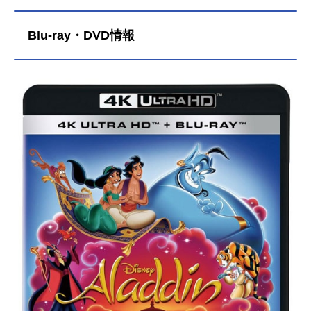
ザリ（北村一輝）サルタン：ナヴィ
ド・ネガーバン（菅生隆之）ダリ
Blu-ray・DVD情報
ア：ナシム・ペドラド（沢城みゆ
き）アンダース王子：ビリー・マグ
ヌッセン（平川大輔）ハキーム：ヌ
ーマン・アチャル（宮内敦士）スタ
ッフ監督：ガイ・リッチー脚本：ジ
ョン・オーガスト ガイ・リッチー
音楽：アラン・メンケン配給：ウォ
ルト・ディズニー・ジャパン公開開
始年＆季節2019実写化映画(C)2019D
isneyEnterprises,Inc.AllRightsReserv
ed.『映画「アラジン」』公式サイト