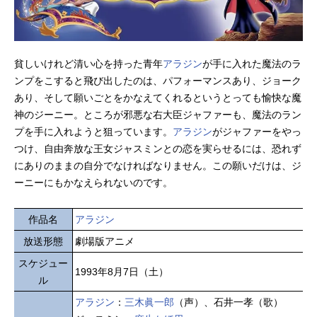
貧しいけれど清い心を持った青年
アラジン
が手に入れた魔法のラ
ンプをこすると飛び出したのは、パフォーマンスあり、ジョーク
あり、そして願いごとをかなえてくれるというとっても愉快な魔
神のジーニー。ところが邪悪な右大臣ジャファーも、魔法のラン
プを手に入れようと狙っています。
アラジン
がジャファーをやっ
つけ、自由奔放な王女ジャスミンとの恋を実らせるには、恐れず
にありのままの自分でなければなりません。この願いだけは、ジ
ーニーにもかなえられないのです。
作品名
アラジン
放送形態
劇場版アニメ
スケジュー
1993年8月7日（土）
ル
アラジン
：
三木眞一郎
（声）、石井一孝（歌）