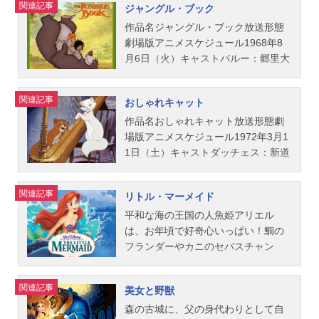
関連記事
ジャングル・ブック
（幼虫）、吉田幸紘（蝶）、佐山陽
ー：熊倉一雄タイガー・リリー：勝
ラスティ：鈴々舎馬風トニー：中村
な瞬間が訪れます。作品名眠れる森
5匹のかわいい子犬に恵まれます。と
規（追加収録）ドアノブ：小山武宏
田治美スタッフ製作：ウォルト･ディ
哲ジョー：市村俊幸サイとアム：ナ
の美女放送形態劇場版アニメスケジ
ころがある晩、毛皮好きの悪女クル
作品名ジャングル・ブック放送形態
ビル・トカゲ：野村隆一赤いバラ：
ズニー原作：ジェームズ・M・バリ
ンシー梅木【1989年公開版】レデ
ュール1960年7月23日（土）キャス
エラに子犬たちが誘拐されてしまい
劇場版アニメスケジュール1968年8
下川久美...
ー監督：ハミルトン･ラスク クライ
ィ：藤田淑子トランプ：中尾隆聖ダ
トオーロラ姫（ブライア・ロー
ます。子犬たちを探すため、ポンゴ
月6日（火）キャストバルー：郷里大
ド・ジェロニミ ウィルフレッド・
ーリング：戸田恵子ジム：佐々木敏
ズ）：すずきまゆみフィリップ王
は“遠吠え”で犬の仲間に協力を求めま
輔（声）、鹿野由之（歌）バギー
ジャクソン脚本：テッド・シアー
セーラ：京田尚子ジョック：槐柳二
子：古澤徹（古澤融）（声） 立花
す。ポンゴのSOSは犬から犬へと伝
ラ：今西正男（声）、石塚勇（歌）
関連記事
おしゃれキャット
ズ アードマン・ペナーアニメーシ
トラスティ：滝口順平トニー：熊倉
敏弘（歌）マレフィセント：沢田敏
わり、ついに子犬たちが郊外のクル
キング・ルーイ：石原慎一シア・カ
ョン監督：ミルト・カール ウルフ
一雄（声）、池田直樹（歌）ジョ
子フローラ：麻生美代子フォーナ：
エラの館にいることを突き止めま
ーン：加藤精三（声）、鈴木雪夫
作品名おしゃれキャット放送形態劇
ガング・ライザーマン フランク・
ー：はせさん治（声）、加賀清孝
京田尚子メリーウェザー：野沢雅子
す。愛しい子供を救いたい一心で、
(歌）カー：八代駿ハティ大佐：富田
場版アニメスケジュール1972年3月1
トーマ...
（歌）サイとアム：天地総子スタッ
ステファン王：徳川龍峰ヒューバー
遠い道のりを駆けつけたポンゴとパ
耕生（声）、立花敏弘（歌）モーグ
1日（土）キャストダッチェス：新道
フ製作総指揮：ウォルト・ディズニ
ト王：富田耕生スタッフ監督：クラ
ディータ。そこには、なんと99匹も
リ：中崎達也スタッフ監督：ウルフ
乃里子、谷育子トーマス・オマリ
ー共同製作：アードマン・ペナー監
イド・ジェロニミ原作：シャルル・
のダルメシアンの子犬たちが！ポン
ガング・ライザーマン作画監督：ミ
ー：大宮悌二、銀河万丈／世良明芳
関連記事
リトル・マーメイド
督：ハミルトン・ラスク、クライ
ペロー“SLEEPINGBEAUTY”製作総指
ゴとパディータ、子犬たち総勢101匹
ルト・カール、オリー・ジョンスト
（歌）マリー：内藤愛美トゥルー
ド・ジェロニミ、ウィルフレッド・
揮：ケン・ピーターソン脚本：アー
のハラハラ・ドキドキの脱出作戦が
ン、フランク・トーマス、ジョン・
ズ：稲葉祐貴ベルリオーズ：曽根洋
平和な海の王国の人魚姫アリエル
ジャクソン原作：ウォード・グリー
ドマン・ペナーアニメーション監
始まります！！作品名101匹わんちゃ
ラウンズベリーキャラクター作画：
介ロクフォール：肝付兼太、龍田直
は、お年頃で好奇心いっぱい！鯛の
ン脚本...
督：ミルト・カール フランク・ト
ん放送形態劇場版アニメスケジュー
ハル・キング、エリック・ラーソ
樹ボンファミーユ夫人：中村紀子子
フランダーやカニのセバスチャン
ーマス マーク・デイビス オリ
ル1962年7月27日（金）キャストポ
ン、他原作：ラドヤード・キプリン
エドガー：川久保潔スタッフ監督：
ら、愉快な海の仲間たちと暮らし、
ー・ジョンストン ジョン・ラウン
ンゴ：池水通洋パディータ：松金よ
グ脚本：ラリー・クレモンズ、ラル
ウォルフガング・ライザーマン脚
海の上の世界に憧れていました。あ
関連記事
美女と野獣
ズベリー特殊効果：アブ・アイワー
ね子ロジャー：納谷六朗アニータ：
フ・ライト音楽：ジョージ・ブラン
本：ラリー・クレモンズ、ヴァン
る嵐の夜、彼女は人間の王子エリッ
クス背景・カラー設定：アイビン
一城みゆ希クルエラ・ド・ビル：平
ズ歌曲：ロバート・B・シャーマン、
ス・ジェリー、フランク・トーマ
クと出会い、恋に落ちます。その想
森の古城に、父の身代わりとして自