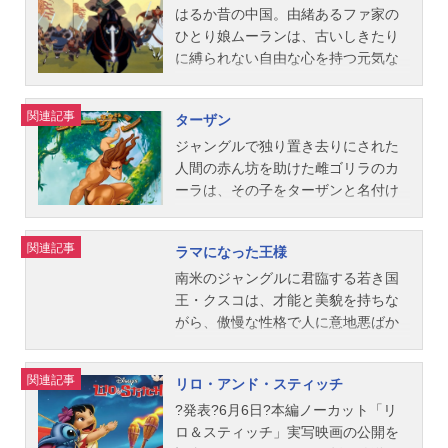
リー：土居裕子フィンケルスタイン
歌：エルトン・ジョン、ティム・ラ
な映像、愉快で楽しい動物たちのシ
強く生きるジプシーの娘エスメラル
ヘラクレスを誘拐、人間の世界へ追
はるか昔の中国。由緒あるファ家の
博士：三ツ矢雄二町長：大平透ロッ
イスオリジナル作曲・編曲：ハン
ーンの数々、ディズニーアニメーシ
ダと出会い、初めて友情を知り、そ
いやってしまいます。やがて成長し
ひとり娘ムーランは、古いしきたり
ク：園岡新太郎ショック：土居裕子
ス...
ョン史上初めて歴史的な逸話をテー
して自らの運命を変えてしまうよう
たヘラクレスは自分が神の子である
に縛られない自由な心を持つ元気な
バレル：松澤重雄ウギー・ブギー：
マにした人間愛と勇気あふれる本作
な冒険に引き込まれていくのです。
ことを知り、神殿で父との再会をは
少女。年老いた父が国を守る戦いに
小林アトムサンタクロース：永江智
をご家族一緒に何度でもお楽しみく
作品名ノートルダムの鐘放送形態劇
たしますが、神となる条件はただ一
行かねばならないと知ったムーラン
関連記事
ターザン
明スタッフ原案・キャラクター設
ださい。作品名ポカホンタス放送形
場版アニメシリーズディズニー映画
つ“本当のヒーロー”になること、と告
は、ひそかに一大決心をします。そ
定：ティム・バートン監督：ヘンリ
態劇場版アニメスケジュール1995年
スケジュール1996年8月24日（土）
げられ修行に出発します。“本当のヒ
れは、父の代わりに軍に加わるた
ジャングルで独り置き去りにされた
ー・セリック脚本：キャロライン・
7月22日（土）キャストポカホンタ
キャストカジモド：石丸幹二エスメ
ーロー”の意味を求めての勇気と冒険
め、長い髪を切り、少年に姿を変
人間の赤ん坊を助けた雌ゴリラのカ
トンプソン製作：ティム・バート
ス：土居裕子ジョン・スミス：古澤
ラルダ：保坂知寿フロロー：日下武
の旅。次々に襲いかかるハデスの
え、愛馬カーンと共に家を飛び出す
ーラは、その子をターザンと名付け
ン...
徹(台詞）、立花敏弘(歌）柳の木のお
史（歌唱：村俊英）フィーバス：芥
罠。果たしてヘラクレスは“本当のヒ
ことでした。悩んだり失敗したりも
て育てます。姿かたちの違いから仲
ばあさん：京田尚子ラトクリフ総
川英司（鈴木壮麻）クロパン：光枝
ーロー”になれるのでしょうか？作品
するけれど、勇気と機転では誰にも
間から拒否され傷つく幼いターザン
関連記事
ラマになった王様
督：有川博（台詞）、佐山陽規
明彦ヴィクトル：今井清隆ユーゴ
名ヘラクレス放送形態劇場版アニメ
負けません。彼女の役に立とうと奮
を、カーラがやさしく励まします。
（歌）トーマス：松澤重雄パウアタ
ー：治田敦ラヴァーン：末次美沙緒
スケジュール1997年7月26日（土）
闘するファ家のへんてこな守護竜ム
お調子者のゴリラのタークや心配性
南米のジャングルに君臨する若き国
ン首長：津嘉山正種（台詞）、福
スタッフ製作：ドン・ハーン監督：
キャストヘラクレス：松岡昌宏（TO
ーシューや幸運のこおろぎクリキー
の象のタントーとも仲良くなり、た
王・クスコは、才能と美貌を持ちな
沢...
ゲイリー・トゥルースデイル、カー
KIO）ヘラクレス（少年時代）：秋山
と共に、雪山や王宮でムーランの大
くましく成長してゆくターザン。あ
がら、傲慢な性格で人に意地悪ばか
ク・ワイズストーリー：タブ・マー
純ピロクテテス（フィル）：永井一
活躍が始まります。作品名ムーラン
る日、イギリスからやってきた美し
りしていた。ついには魔女からの恨
フィ脚本：タブ・マーフィ、アイリ
郎ハデス：嶋田久作メガラ（メ
放送形態劇場版アニメスケジュール1
い女性ジェーンに出会ったターザン
みを買ったクスコは、魔法の薬でラ
関連記事
リロ・アンド・スティッチ
ーン・メッキ、ボブ・ツディカー、
グ）：工藤静香ペイン：チャップ
998年9月26日（土）キャストムーラ
は、初めて自分そっくりの生き物の
マの姿に変えられてしまう。城から
ノニ・ホワイト、ジョナサン・ロバ
（フーリューズ）パニック：パグ
ン：すずきまゆみ（声）、伊東恵里
存在を知り驚きます。自分を育てて
も追い出された彼はジャングルで迷
?発表?6月6日?本編ノーカット「リ
ーツ美術監督：デビット・ゲーツ...
（フーリューズ）ゼウス：若山弦蔵
（伊東えり）（歌）ムーシュー：山
くれた“家族との絆”と“未知なる人間
子になり…。作品名ラマになった王
ロ＆スティッチ」実写映画の公開を