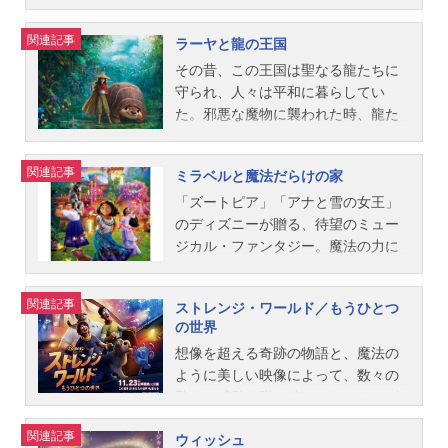
ト・L・ベアード音楽：ヘンリー・ジ
彩ニック・ワイルド：森川智之ボゴ
3月10日（金）キャストモアナ：屋比
が、思いもよらぬ危険も潜んでい
となったエルサは、アナ、クリスト
ャックマン主題歌「Story(EnglishVer
署長：三宅健太ベルウェザー：竹内
久知奈マウイ：尾上松也タラおばあ
て、二人の冒険と友情も最大の危機
フ、そしてオラフと共に幸せな日々
関連記事
ラーヤと龍の王国
sion)」AI公開開始年＆季節2014アニ
順子クロウハウザー：高橋茂雄（サ
ちゃん：夏木マリトゥイ：安崎求シ
に！？はたして＜シュガー・ラッシ
を過ごしていた。だが、エルサにし
メ映画(C)Disney『ベイマックス』公
バンナ）ライオンハート市長：玄田
ーナ：中村千絵タマトア：ROLLYヘ
ュ＞と彼らを待ち受ける驚くべき運
か聞こえない不思議な“歌声”に導か
その昔、この王国は聖なる龍たちに
式ページ動画配信情報【PR...
哲章フィニック：白熊寛嗣フラッシ
イヘイ：多田野曜平スタッフ監督：
命とは…。作品名シュガー・ラッシ
れ、姉妹はクリストフとオラフを伴
守られ、人々は平和に暮らしてい
ュ：村治学オッタートン夫人：根本
ジョン・マスカー ロン・クレメン
ュ：オンライン放送形態劇場版アニ
い、アレンデール王国を離れて未知
た。邪悪な魔物に襲われた時、龍た
圭子ガゼル：DreamAmiマイケル・狸
ツ脚本：ジャレド・ブッシュ製作：
メシリーズシュガー・ラッシュスケ
なる世界へ。それは、エルサの“魔法
ちは自らを犠牲にして王国を守った
山：芋洗坂係長スタッフ監督：バイ
オスナット・シューラー製作総指
ジュール2018年12月21日（金）キャ
の力”の秘密を解き明かす、驚くべき
が、残された人々は信じる心を失っ
関連記事
ミラベルと魔法だらけの家
ロン・ハワード リッチ・ムーア共
揮：ジョン・ラセター音楽：リン＝
ストラルフ：山寺宏一ヴァネロペ：
旅の始まりだった・・・。作品名ア
ていった…。500年もの時が流れ、信
同監督：ジャレド・ブッシュ製作：
マニュエル・ミランダ マーク・マ
諸星すみれシャンク：菜々緒イエ
ナと雪の女王２放送形態劇場版アニ
じる心を失った王国は、再び魔物に
「ズートピア」「アナと雪の女王」
クラーク・スペンサー製作総指揮：
ンシーナ オペタイア・フォアイア
ス：浅野まゆみスパムリー：上田燿
メシリーズアナと雪の女王スケジュ
襲われる。聖なる龍の力が宿るとい
のディズニーが贈る、待望のミュー
ジ...
ニメーター：エリック・ゴールドバ
司フェリックス：花輪英司カルホー
ール2019年11月22日（金）キャスト
う＜龍の石＞──その守護者の一族の
ジカル・ファンタジー。魔法の力に
ーグコレオグラファー：ティアナ・
ン軍曹：田村聖子ノウズモア：野中
アナ：神田沙也加エルサ：松たか子
娘、ラーヤの旅が始まる。遠い昔に
包まれた、不思議な家に暮らすマド
リウファウ主題歌日本語版ED：「ど
秀哲ポカホンタス：土居裕子アナ：
オラフ：武内駿輔クリストフ：原慎
姿を消した“最後の龍”の力を蘇らせ、
リガル家。家族全員が家から与えら
関連記事
ストレンジ・ワールド／もうひとつ
こまでも～HowFarI'llGo～」加藤ミ
神田沙也加アリエル：小此木まりモ
一郎イドゥナ：吉田羊マティアス中
再び王国に平和を取り戻すため
れた“魔法の才能（ギフト）”を持つ中
の世界
リヤ公開開始年＆季節2017アニメ映
アナ：屋比久知奈シンデレラ：鈴木
尉：松田賢二アグナル：前田一世イ
に…。作品名ラーヤと龍の王国放送
で、少女ミラベルだけ何の魔法も使
想像を超える奇跡の物語と、魔法の
画(C)2017Disney.AllRightsRes...
より子オーロラ：すずきまゆみジャ
エレナ：余貴美子ライダー：小林親
形態劇場版アニメスケジュール2021
えなかった。ある日、彼女は家に大
ように美しい映像によって、数々の
スミン：麻生かほ里メリダ：大島優
弘ハニーマレン：壹岐紹未ルナー
年3月5日（金）キャストラーヤ：吉
きな”亀裂”があることに気づく──そ
驚きと感動を贈り続けてきたディズ
子エルサ：松たか子ラプンツェル：
ド：吉見一豊パビー：安崎求ノーサ
川愛シスー：高乃麗ブーン：斎藤汰
れは世界から魔法の力が失われてい
ニー・アニメーション・スタジオ
中川翔子ベル：平川めぐみ白雪姫：
ルドラのリーダー：飯島肇幼いア
鷹ナマーリ：伊藤静ベンジャ：森川
く前兆だった。残された希望は、魔
関連記事
ウィッシュ
が、『ベイマックス』で知られるド
小鳩くるみティアナ：鈴木ほのかム
ナ：新津ちせ幼いエルサ：黒川聖菜
智之トング：後藤光祐幼いナマー
法のギフトを持たないミラベルただ