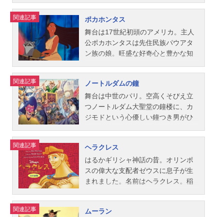
バンクス、ルベン・アキノ、アンド
たまるストーリーです。作品名美女
ール1993年8月7日（土）キャストア
旅の途中で出会う愉快な仲間たちに
町の人気者“カボチャ王”ことジャック
リアス・デジャ、マシュー・オキャ
と野獣放送形態劇場版アニメシリー
ラジン：三木眞一郎（声）、石井一
励まされ、やがて成長し自分の使命
関連記事
ポカホンタス
は、毎年同じように繰り返されるハ
ラハン視覚特殊効果：マーク・ディ
ズディズニー映画スケジュール1992
孝（歌）ジャスミン：麻生かほ里ア
に目覚めていくシンバ。そして、つ
ロウィンの準備にうんざりしてい
ンダル音楽：アラン・メンケン作
年9月23日（水）キャストベル：伊東
ブー：フランク・ウェルカーサルタ
いにスカーとの対決を迎えるのでし
舞台は17世紀初頭のアメリカ。主人
た。ある日、ジャックは森の中で奇
詞・作曲：ハワード・アシュマン、
恵里（伊東えり）野獣：山寺宏一モ
ン：あずさ欣平イアーゴ：神谷明ジ
た。作品名ライオン・キング放送形
公ポカホンタスは先住民族パウアタ
妙な扉を見つける。そのひとつを開
アラン・...
ーリス：あずさ欣平ガストン：松本
ーニー：山寺宏一ジャファー：宝田
態劇場版アニメスケジュール1994年
ン族の娘。旺盛な好奇心と豊かな知
いてみると、そこはハロウィン・タ
宰二コグスワース：熊倉一雄ルミエ
明スタッフ製作・監督：ジョン・マ
7月23日（土）キャストムファサ：大
性に恵まれた彼女は、イタズラ好き
ウンとはまったく別の、陽気で明る
ール：江原正士（声）／若江準威知
スカー、ロン・クレメンツ脚本：ジ
和田伸也シンバ（子供時代）：中崎
のアライグマのミーコとハチドリの
関連記事
ノートルダムの鐘
いクリスマス・タウンだった。一面
（歌）ポット夫人：福田公子（声）
ョン・マスカー、ロン・クレメン
達也シンバ（大人）：宮本充ナラ
フリットをお供に豊かな大自然の中
の銀世界にピカピカ光るライト、心
／ポプラ（歌）チップ：山口淳史
ツ、テッド・エリオット、テリー・
（子供時代）：山本純子ナラ（大
を自由に駆け回っています。そんな
舞台は中世のパリ。空高くそびえ立
はずむケーキやツリー、そして優し
ル・フウ：中丸新将スタッフ製作：
ロッシオオリジナル作曲：アラン・
人）：華村りこスカー：壤晴彦ティ
彼女の前に現われたのはイギリス人
つノートルダム大聖堂の鐘楼に、カ
い人たち。たちまち、その初めての
ド...
メンケンプロダクション・デザイ
モン：三ツ矢雄二プンバァ：小林ア
探検家のジョン・スミス。新大陸征
ジモドという心優しい鐘つき男がひ
世界に魅せられたジャックは、彼に
ン：R・S・ヴァンダー・ヴェンデ美
トムザズー：梅津秀行ラフィキ：槐
服の野望を抱く彼でしたが、ふたり
とりぼっちで暮らしていました。冷
想いを寄せるつぎはぎ人形サリーの
術監督：ビル・パーキンス主題歌
柳二サラビ：北浜晴子バンザイ：樋
は出会った瞬間から互いに思いを寄
酷な判事フロローに育てられた彼は
関連記事
ヘラクレス
心配をよそに、自分流のクリスマス
「ホール・ニュー・ワールド」ピー
浦勉シェンジ：片岡富枝スタッフ製
せ、生まれ育った環境や言葉の壁を
鐘楼の外へ出ることを許されず、い
を計画する。ジャックが夢見たハロ
ボ・ブライソン＆レジーナ・ベル公
作：ドン・ハーン監督：ロジャー・
超えて理解を深めていきます。しか
つも塔の上から街を眺めては自由を
はるかギリシャ神話の昔。オリンポ
ウィン風クリスマスとは…？作品名
開開始年＆季節1993アニメ映画(C)Di
アラーズ、ロブ・ミンコフ製作総指
し富を狙う探検隊と先住民族の対立
夢見ていました。そして、年に一度
スの偉大な支配者ゼウスに息子が生
ナイトメアー・ビフォア・クリスマ
sn...
揮：トム・シューマッカー、サラ・
は激しくなるばかりで、ふたりは争
の“道化の祭り”の日、愉快な石像ガー
まれました。名前はヘラクレス。稲
ス放送形態劇場版アニメスケジュー
マッカーサー脚本：アイリーン・メ
いをやめさせるために立ち上がるの
ゴイルたちに励まされ、ついに塔を
妻をおもちゃにするほどの力を持っ
ル1994年10月15日（土）キャストジ
ッチ、ジョナサン・ロバーツ、リン
でした。アカデミー賞(R)受賞の美し
抜け出します。生まれて初めての華
た赤ちゃんに、ゼウスの地位を狙う
関連記事
ムーラン
ャック・スケリントン：市村正親サ
ダ・ウールヴァートン主題歌・挿入
い音楽と実写に近い自然描写と繊細
やかな世界。カジモドは自由を愛し
死者の国の神ハデスは将来を案じ、