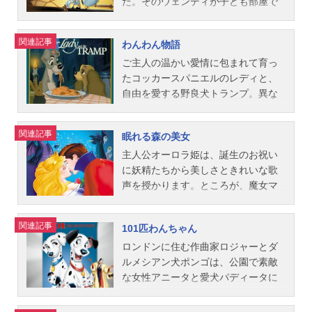
得な特...
ナレーション：村越伊知郎【ソフト
陵子ファリーン（子供）：押谷芽衣
ンデレラが希望を失いかけた時、妖
ィーとダム、チェシャ猫、マッドハ
た。そのウェンディが子ども部屋で
版】ティモシー：牛山茂ジャンボ：
とんすけ：奥田英太郎とんすけ（子
精のおばあさんが現れ、「ビビデ
ッター、ハートの女王など風変わり
過ごす最後の晩のことでした。いつ
磯辺万沙子メイトリアーク：久保田
供）：稲葉祐貴フラワー：小野晃弘
ィ・バビディ・ブー」という呪文と
なキャラクターが次から次へと現れ
までも12歳のままの不思議な少年ピ
関連記事
わんわん物語
民絵団長：内田稔コウノトリ：関時
フラワー（子供）：湯沢真伍森の王
ともに魔法の杖を一振りすると、カ
て、アリスはシュールで不思議な冒
ーター・パンと、焼きもちやきのテ
男キャティ：北城真記子ギグルズ：
様：岸野幸正お母さん：杉村理加フ
ボチャは壮麗な馬車に、そしてシン
険を続けるうちに…。作品名ふしぎ
ィンカー・ベルがやって来たので
ご主人の温かい愛情に包まれて育っ
一柳みるプリシー：土井美加ジム・
クロウ：熊倉一雄スタッフ監督：デ
デレラのボロボロの服は光り輝くド
の国のアリス放送形態劇場版アニメ
す。そしてウェンディと弟たちを“ネ
たコッカースパニエルのレディと、
クロ...
イヴィッド・ハンドシークエンス監
レスに変わり、シンデレラは宮廷舞
スケジュール1953年8月19日（水）
バーランド”へ招待します。ティンカ
自由を愛する野良犬トランプ。異な
督：ジェームズ・アルガー、ビル・
踏会に出かけて行きます。でも、深
※吹替えでの公開は1973年キャスト
ー・ベルの粉をちょっとふりかけ
る世界に暮らしながらも、2匹は互い
ロバーツアニメーション監督：フラ
夜の12時になった途端、魔法は解け
【1973年公開版】アリス：上原ゆか
て、右から二番目の星を目指してま
に惹かれ合い、心を通わせていきま
関連記事
眠れる森の美女
ンク・トーマス、ミルト・カール、
てしまいます―。しかし、勇敢な友
りチェシャ猫：山田康雄【ソフト
っすぐに飛んでいけば、そこは大人
す。ところがある晩、ご主人の留守
エリック・ラーソン、オリー・ジョ
だちのネズミたちの助けとガラスの
版】アリス：土井美加白うさぎ：牛
にならなくてもいい島“ネバーラン
中にレディの家で大変な事件が起き
主人公オーロラ姫は、誕生のお祝い
ンストン原作：フェリックス・...
靴のおかげで、シンデレラの物語は
山茂チェシャ猫：関時男マッドハッ
ド”!ところが、ピーター・パンを目の
て…。ロマンティックな名曲“ベラ・
に妖精たちから美しさときれいな歌
最高のハッピーエンドで終わるので
ター：西本裕行ハートの女王：小沢
敵にしている海賊、フック船長の悪
ノッテ”を始め珠玉の音楽に彩られ
声を授かります。ところが、魔女マ
す。作品名シンデレラ放送形態劇場
寿美恵ドードー：吉水慶、宝亀克寿
だくみに巻きこまれて…。作品名ピ
た、愛らしく個性豊かな犬たちが冒
レフィセントは、オーロラ姫に“16歳
版アニメスケジュール1952年3月7日
（追加収録）三月ウサギ：逢坂秀
ーター・パン放送形態劇場版アニメ
険を繰り広げる心温まる物語。作品
の誕生日に、糸車で指を刺して命を
関連記事
101匹わんちゃん
（金）※吹替えでの公開は1961年キ
実、高瀬右光（追加収録）大工：吉
スケジュール1955年3月22日（火）
名わんわん物語放送形態劇場版アニ
落とす"という恐ろしい呪いをかけた
ャスト【1961年公開版】シンデレ
田幸紘年老いたカキ：吉田幸紘トゥ
※吹替えでの公開は1963年キャスト
メスケジュール1956年8月8日（水）
のです。やがて16歳の誕生日を迎え
ロンドンに住む作曲家ロジャーとダ
ラ：富沢志満（声）、浜田尚子
イードルディー：吉田幸紘トゥイー
ピーター・パン：岩田光央ウェンデ
キャスト【1956年公開版】レディ：
るオーロラ姫。森でのフィリップ王
ルメシアン犬ポンゴは、公園で素敵
（歌）...
ドルダム：野村隆一セイウチ：水野
ィ：渕崎ゆり子（声）、鈴木佐江子
宝田薫トランプ：小林桂樹ダーリン
子との出会い、呪いの実現、そし
な女性アニータと愛犬パディータに
龍司ロリーナ：高瀬佳子、堀越真己
（歌）フック船長：大塚周夫ジョ
グ：里見京子ジム：三木鶏郎セー
て、呪いを解く運命のキス…。誰も
出会います。やがてロジャーとアニ
（追加収録）イモムシ：玉城伸吾
ン：池田真マイケル：鈴木一輝スミ
ラ：堀越節子ジョック：三津田健ト
が憧れるあの最高にロマンティック
ータは結婚、ポンゴとパディータは1