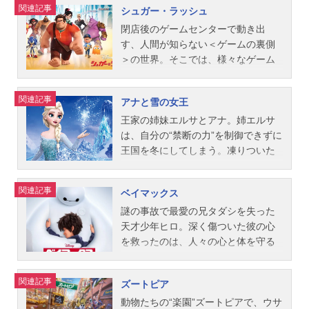
関連記事
シュガー・ラッシュ
典も盛りだくさん。動画を見る
家族(オハナ)。家族ならいつまでも一
彦レイ：駒田一ルイス：小林アトム
に新しい世界への一歩を踏み出しま
う。早速助けに向かうプーさんた
緒だよ」。リロの言葉は愛を知らな
ジェームズ：三上市朗ユードラ：杉
す。初めての自由、冒険、恋、そし
ち。しかし失敗ばかりしてしまい、
閉店後のゲームセンターで動き出
いはずのスティッチの心を少しずつ
村理加スタッフ監督：ジョン・マス
て、彼女自身の秘められた真実が解
クリストファー・ロビンをなかなか
す、人間が知らない＜ゲームの裏側
開いていきます。しかし、二人の間
カー、ロン・クレメンツ製作：ピー
き明かされ…。作品名塔の上のラプ
救出することができず……。作品名
＞の世界。そこでは、様々なゲーム
にかけがえのない絆が生まれたその
ター・デル・ヴェッコ製作総指揮：
ンツェル放送形態劇場版アニメシリ
くまのプーさん放送形態劇場版アニ
キャラたちが、笑ったり、怒った
とき、運命は彼らを永遠に引き裂こ
ジョン・ラセター脚本：ロブ・エド
ーズディズニー映画スケジュール201
メスケジュール2011年9月3日（土）
り、人生に悩んでたりしていた！？
関連記事
アナと雪の女王
うとするのです・・・。作品名リ
ワーズ、ジョン・マスカー、ロン・
1年3月12日（土）キャストラプンツ
キャストプー：亀山助清（台詞）、
長年演じてきた悪役に嫌気がさし、
ロ・アンド・スティッチ放送形態劇
クレメンツ美術監督：イアン・グッ
ェル：中川翔子（歌：小此木麻里）
竹本敏彰（歌）ティガー：玄田哲章
自分のゲームを飛び出したラルフ
王家の姉妹エルサとアナ。姉エルサ
場版アニメスケジュール...
ディング音楽：ランディ・ニューマ
ラプンツェル（幼少）：諸星すみれ
イーヨー：石田太郎（台詞）、石塚
は、お菓子の国のレース・ゲーム“シ
は、自分の“禁断の力”を制御できずに
ン主題歌ED：「NeverKnewINeede
フリン・ライダー（ユージーン・フ
勇（歌）オウル：上田敏也（台
ュガー・ラッシュ”で仲間はずれの少
王国を冬にしてしまう。凍りついた
d」Ne-Yo公開開始年＆季節2010アニ
ィッツハーバート）：畠中洋ゴーテ
詞）、福沢良一（歌）クリストファ
女ヴァネロペと出会い、友情を深め
世界と姉を救うため、妹アナは山男
メ映画(C)Disney『プリンセスと魔法
ル：剣幸フックハンド：岡田誠ビッ
ー・ロビン：渡邉奏人ピグレット：
ていく。しかし、ラルフの脱走はゲ
のクリストフや“心温かい雪だるま”の
関連記事
ベイマックス
のキス』公式サイト「ディズニー」
グノーズ：石原慎一警護隊長：佐山
小形満カンガ：片岡富枝（台詞）、
ームの世界にパニックを引き起こ
オラフと共に、エルサの後を追って
公式Twitter動画配信情報【PR】※本
陽規ショーティー：多田野曜平スタ
菅井美和（歌）ルー：山田瑛瑠ラビ
し…。ヒーローに憧れるラルフは、
雪山へ向かう。圧巻の歌と映像でを
謎の事故で最愛の兄タダシを失った
ページは動画配信サービスのプロモ
ビントン兄弟：飯島肇スタッフ監
ット：龍田直樹スグモドル：三宅健
ヴァネロペと彼らの世界を救えるの
描いた感動の物語。作品名アナと雪
天才少年ヒロ。深く傷ついた彼の心
ーショ...
督：ネイサン・グレノ バイロン・
太ナレーター：青森伸スタッフ監
か？ワクワクドキドキ、そして思わ
の女王放送形態劇場版アニメシリー
を救ったのは、人々の心と体を守る
ハワード製作：ロイ・コンリー製作
督：スティーブン・アンダーソン、
ずグッとくる、感動のファンタジ
ズディズニー映画スケジュール2014
ために兄が開発したケア・ロボット
総指揮：ジョン・ラセター グレ
ドン・ホール脚本：バーニー・マテ
ー・アドベンチャー！作品名シュガ
年3月14日（金）キャストアナ：神田
のベイマックスだった。兄の死の真
関連記事
ズートピア
ン・キーン脚本：ダン・フォーゲル
ィンソン原作：A・A・ミルン製作総
ー・ラッシュ放送形態劇場版アニメ
沙也加エルサ：松たか子クリスト
相をつかもうとする二人だったが、
マン公開開始年＆季節2011アニメ映
指揮：ジョン・ラセターナレータ
スケジュール2013年3月23日（土）
フ・ビョルグマン：原慎一郎オラ
彼らの前に未知なる強大な敵が立ち
動物たちの“楽園”ズートピアで、ウサ