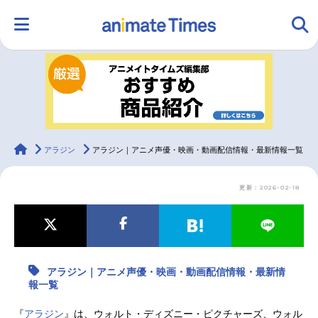
HOME
ランキング
アニメ
声優
ラジオ
みんなの声
グッズ
映画
animateTimes
アラジン
アラジン｜アニメ声優・映画・動画配信情報・最新情報一覧
更新：2026-02-18
マンガ・ラノベ
ゲーム・アプリ
音楽
コスプレ
2.5次元
配信・Vtuber
トレンド
無料マンガ
アラジン｜アニメ声優・映画・動画配信情報・最新情
最新記事一覧
報一覧
アニメ記事一覧
声優記事一覧
『
アラジン
』は、ウォルト・ディズニー・ピクチャーズ、ウォル