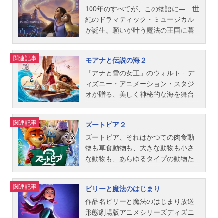
ン・ホール監督と共に新たに贈るの
ーラン：すずきまゆみスタッフ監
スタッフ監督：クリス・バック ジ
リ：黒沢ともよヴィラーナ：深見梨
ひとり。なぜ、彼女だけ魔法が使え
100年のすべてが、この物語に― 世
は、まるでアトラクションに乗って
督：リッチ・ムーア、フィル・ジョ
ェニファー・リー脚本：ジェニファ
加ノイ：ADELINECHETAILダン･フ
ないのか？そして、魔法だらけの家
紀のドラマティック・ミュージカル
いるかのようなスケール感あふれる
ンストン...
ー・リー アリソン・シュローダー
ー：谷育子トゥクトゥク：BRUNOM
に隠された驚くべき秘密とは…？作
が誕生。願いが叶う魔法の王国に暮
壮大な冒険と、かけがえのない家族
製作：ピーター・デル・ヴェッコ音
AGNEスタッフ監督：ドン・ホール
品名ミラベルと魔法だらけの家放送
らす少女アーシャの願いは、100才に
の絆を描いた、アクション・アドベ
楽：クリストフ・ベック楽曲：クリ
カルロス・ロペス・エストラーダ製
形態劇場版アニメシリーズディズニ
なる祖父の願いが叶うこと。だが、
関連記事
モアナと伝説の海２
ンチャー超大作『ストレンジ・ワー
ステン・アンダーソン＝ロペス ロ
作：オスナット・シューラー ピー
ー映画スケジュール2021年11月26日
すべての“願い”は魔法を操る王様に支
ルド／もうひとつの世界』。この
バート・ロペス主題歌「イントゥ・
ター・デル・ヴェッコ脚本：キュ
（金）キャストミラベル：斎藤瑠希
配されているという衝撃の真実を彼
「アナと雪の女王」のウォルト・デ
冬、まだ誰も見たことのない“不思議
ジ・アンノウン～心のままに」中...
イ・グエン アデル・リム音楽：ジ
アルマおばあちゃん：中尾ミエイサ
女は知ってしまう。みんなの願いを
ィズニー・アニメーション・スタジ
な”世界への壮大な冒険が始まるー。
ェームズ・ニュートン・ハワード主
ベラ：平野綾ルイーサ：ゆめっち（3
取り戻したいという、ひたむきな思
オが贈る、美しく神秘的な海を舞台
作品名ストレンジ・ワールド／もう
題歌ED：「リード・ザ・ウェイ」ジ
時のヒロイン）フリエッタ：冬馬由
いに応えたのは、“願い星”のスター。
にした感動のミュージカル・アドベ
ひとつの世界放送形態劇場版アニメ
ェネイ・アイコ公開開始年＆季節202
美アグスティン：関智一ぺパ：藤田
空から舞い降りたスターと、相棒で
ンチャー。海と特別な絆で結ばれた
関連記事
ズートピア２
シリーズディズニー映画スケジュー
1アニメ映画(C)2021Disney.AllRights
朋子フェリックス：勝矢ドロレス：
ある子ヤギのバレンティノと共に、
主人公・モアナは、すべての海をつ
ル2022年11月23日（水）キャストサ
Reserved.(C)2021Disneyanditsrelate
大平あひるカミロ：畠中祐アントニ
アーシャは立ち上がる。「願いが、
なぐ1000年にひとりの“導く者”とな
ズートピア、それはかつての肉食動
ーチャー：原田泰造イーサン：鈴木
dentities『ラーヤと龍の王国』公式サ
オ：木村新汰ブルーノ：中井和哉マ
私を強くする」──願い星に選ばれた
り、彼方の島にいる人々を探してい
物も草食動物も、大きな動物も小さ
福イェーガー：大塚明夫メリディア
イ...
リアーノ：武内駿輔スタッフ監督：
少女アーシャが、王国に巻き起こす
た。ある日、人間を憎み世界を引き
な動物も、あらゆるタイプの動物た
ン：松岡依都美カリスト：沢海陽子
バイロン・ハワード ジャレド・ブ
奇跡とは…？作品名ウィッシュ放送
裂いた“嵐の神の伝説”を知ったモアナ
ちが平和に暮らす超ハイテクな文明
パルク大尉：鹿野真央カスピアン：
ッシュ音楽：リン＝マニュエル・ミ
形態劇場版アニメシリーズディズニ
は、その呪いを解くために、変幻自
社会、そして「誰でも夢を叶えられ
関連記事
ビリーと魔法のはじまり
落合福嗣ダッフル：本多新也ナレー
ランダ配給：ウォルト・ディズニ
ー映画スケジュール2023年12月15日
在な半神半人の英雄・マウイや新た
る」という理想の楽園。その街で暮
ション：茶風林スタッフ監督：ド
ー・ジャパン主題歌「マリーポーサ
（金）キャストアーシャ：生田絵梨
な仲間と共に、世界を再びひとつに
らす、前向きで夢を信じるズートピ
作品名ビリーと魔法のはじまり放送
ン・ホール、クイ・グエン製作：ロ
～羽ばたく未来へ～」ナオト・...
花マグニフィコ王：福山雅治バレン
する航海に繰り出す。「海の果て
ア初のウサギの警官・ジュディと、
形態劇場版アニメシリーズディズニ