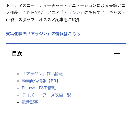
ト・ディズニー・フィーチャー・アニメーションによる長編アニ
アニメ映画一覧
実写化映画一覧
メ作品。こちらでは、アニメ『
アラジン
』のあらすじ、キャスト
声優、スタッフ、オススメ記事をご紹介！
今期アニメ曜日別一覧
実写化映画『アラジン』の情報はこちら
春アニメ
夏アニメ
秋アニメ
冬アニメ
目次
男性声優/女性声優一覧
『アラジン』作品情報
FOLLOW US
動画配信情報【PR】
Blu-ray・DVD情報
ディズニーアニメ映画一覧
最新記事