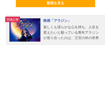
動画を見る
関連記事
映画「アラジン」
貧しくも清らかな心を持ち、人生を
変えたいと願っている青年アラジン
が巡り合ったのは、王宮の外の世界
での自由を求める王女ジャスミン
と、“3つの願い”を叶えることができ
る“ランプの魔人”ジーニー。果たして
3人はこの運命の出会いによって、そ
れぞれの“本当の願い”に気づき、それ
を叶えることはできるのか？作品名
映画「アラジン」放送形態実写映画
シリーズアラジンスケジュール2019
年6月7日（金）キャストアラジン：
メナ・マスード（中村倫也）ジーニ
ー：ウィル・スミス（山寺宏一）ジ
ャスミン：ナオミ・スコット（木下
晴香）ジャファー：マーワン・ケン