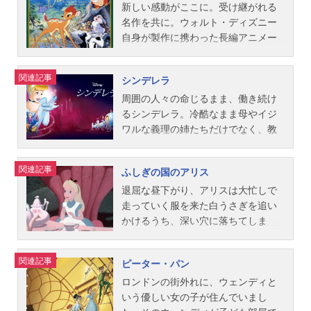
王／魔女：里見京子先生：熊倉一雄
（ブルー・フェアリー）：松田トシ
こします。作品名ファンタジア放送
れてしまう。作品名ダンボ放送形態
新しい感動がここに。受け継がれる
ごきげん：滝口順平ねぼすけ：北村
正直ジョン（オネスト・ジョン）：
形態劇場版アニメスケジュール1955
劇場版アニメスケジュール1954年3
名作を共に。ウォルト・ディズニー
弘一くしゃみ：槐柳二おこりんぼ：
三升家小勝ランピー（ランプウィッ
年9月23日（金）キャストミッキーマ
月12日（金）キャスト【1954年公開
自身が製作に携わった長編アニメー
千葉順ニてれすけ：二見忠男おとぼ
ク）：畑爽ストロンボリ：中村哲馬
ウス：青柳隆志スタッフ製作・監
版】ティモシー：坊屋三郎ジャン
ション第5弾！春、森の奥で生まれた
け：エディ・コリンズ魔法の鏡：大
車屋のだんな（コーチマン）：古今
督：ベン・シャープスティーン脚
ボ：丘さとみメイトリアーク：大坪
子鹿のバンビは、友達のとんすけや
関連記事
シンデレラ
木民夫狩人：八代駿ナレーター：谷
亭今輔オランダ娘人形：和田京子フ
本：ジョー・グラント ディック・
日出代団長：古川緑波コウノトリ：
ガールフレンドのファリーンなど、
育子スタッフ監督：デイヴィッド・
ランス娘人形：富沢志満ロシア娘人
ヒューマー指揮：レオポルド・スト
三木鶏郎キャティ：七尾伶子ギグル
楽しい森の仲間たちに出会い、喜び
周囲の人々の命じるまま、働き続け
ハンド脚本：テッド・シアーズ、オ
形：依田緑【1983年公開版】ピノキ
コフスキー演奏：フィラデルフィア
ズ：田村淑子プリシー：安双三枝牧
や悲しみを経験しながら、やがて逞
るシンデレラ。冷酷なまま母やイジ
ットー・イング...
オ：初沢亜利（台詞）、辻治樹
管弦楽団公開開始年＆季節1955アニ
師カラス：加藤治ナレーション：竹
しく成長していきます。動物たちの
ワルな義理の姉たちだけでなく、教
（歌）アレキサンダー：宮川陽介ジ
メ映画(C)Disney『ファンタジア』公
脇昌作【1983年公開版】ティモシ
森の生活を通して、自然界の美しさ
会の大時計さえもが毎朝、辛い労働
ミニー・クリケット：肝付兼太（台
式サイト『ディズニー・スタジオ
ー：三田松五郎ジャンボ：眞理ヨシ
や厳しさの中で、伸びやかに成長し
の日の始まりをシンデレラに告げま
関連記事
ふしぎの国のアリス
詞）、田村しげる（歌）ゼペット：
（アニメーション）』公式X（Twitte
コメイトリアーク：瀬能礼子団長：
ていく子供たちの姿を、情緒豊かに
す。それでも夢見ることだけは誰も
熊倉一雄妖精（ブルー・フェアリ
r）動画配信情報【PR】※本ページは
阪脩コウノトリ：はせさん治キャテ
描いたディズニーの名作。極上の音
止められません。シンデレラはいつ
退屈な昼下がり、アリスは大忙しで
ー）：一城みゆ希正直ジョン（オネ
動画配信サービスのプロモーション
ィ：牧野和子ギグルズ：太田淑子プ
楽に彩られ、世代を超えて心に刻ま
か願いが叶うと強く信じ続けます。
走っていく服を来た白うさぎを追い
スト・ジョン...
が含まれています。※詳細や最新の
リシー：小宮和枝ジム・クロウ/ダン
れていく永遠の感動作を、お楽しみ
ある時、宮廷舞踏会への招待状が届
かけるうち、深い穴に落ちてしま
配信情報は配信サービス公式サイト
ディクロウ：安西正弘牧師カラス：
ください。作品名バンビ放送形態劇
き、シンデレラがやっと夢が叶う時
い…なんとも奇妙な世界に迷い込ん
をご確認ください。DMMTV月額550
伊沢弘眼鏡カラス：山崎哲也帽子カ
場版アニメシリーズバンビスケジュ
がきたと喜んだのもつかの間、まま
でしまいます。自分の体は伸び縮
関連記事
ピーター・パン
円（税込）で新作アニメから懐かし
ラス：島田敏デブカラス：永井寛孝
ール1951年5月18日（金）キャスト
母トレメイン夫人に焚き付けられた
み、美しい花たちは歌いだし、“お誕
の名作まで見放題の「DMMTV」。マ
スミッティー：宮川陽介ジョー：槐
＜ソフト版＞バンビ：依田有滋バン
義理の姉たちはシンデレラのドレス
生日じゃない日”をお祝いし、おかし
ロンドンの街外れに、ウェンディと
ルチデバイス対応で、会員限定のお
柳二ケイシー・ジュニア：池水通洋
ビ（子供）：林勇ファリーン：加藤
をビリビリに破いてしまいます。シ
なことばかり起こります。双子のデ
いう優しい女の子が住んでいまし