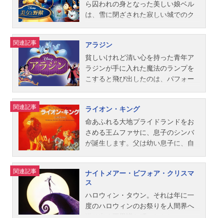
ド・アール音楽：チャイコフスキー
井道子ナニー：牧野和子ジャスパ
リチャード・M・シャーマン、テリ
ス、ジュリアス・スヴェンセン、ケ
いをかなえようとアリエルは、人間
ら囚われの身となった美しい娘ベル
～バレエ...
ー：熊倉一雄ホーレス：山田康雄ス
ー・ギルキーソン公開開始年＆季節1
ン・アンダーソン、エリック・クレ
になれる魔法と引き替えに、美しい
は、雪に閉ざされた寂しい城でのク
タッフ製作総指揮：ケン・ピーター
968アニメ映画(C)Disney『ジャング
ワース、ラルフ・ライト原作：ト
声を海の魔女アースラに奪われてし
リスマスを、ろうそく立てのルミエ
ソン監督：ウルフガング・ライザー
ル・ブック』公式サイト『ジャング
ム・マクゴーワン、トム・ロウ製
まいます。魔法の期限は3日間。はた
ールやポット夫人とチップたちな
関連記事
アラジン
マン、ハミルトン・S・ラスク、クラ
ル・ブック』公式Twitter動画配信情
作：ドン・B・テータム製作総指揮：
してアリエルは、王子と結ばれるこ
ど、みんなで楽しく祝おうと思いつ
イド・ジェロニミ原作：ドディー・
報【PR】※本ページは動画配信サー
ロイ・O・ディズニー音楽：ジョー
とが出来るのでしょうか？作品名リ
きます。少しずつ心が通い始めた野
貧しいけれど清い心を持った青年ア
スミス脚本：ビル・ピートキャ...
ビスのプロモーションが含まれてい
ジ・ブランズ主題歌OP：「おしゃれ
トル・マーメイド放送形態劇場版ア
獣のために、ベルが心をこめて用意
ラジンが手に入れた魔法のランプを
ます。※詳細や最新の配信情報は配
キャット」古賀力ED：「みんな猫に
ニメスケジュール1991年7月21日
したのはあるプレゼント。ところ
こすると飛び出したのは、パフォー
信サービス公式サイトをご確認くだ
なりたいのさ」世良明芳公開開始年
（日）キャストアリエル：すずきま
が、孤独な野獣の心に巧みに取り入
マンスあり、ジョークあり、そして
さい。DMMTV月額550円（税込）で
＆季節1972アニメ映画(C)Disney『お
ゆみセバスチャン：上條恒彦アース
ったパイプオルガンのフォルテは自
願いごとをかなえてくれるというと
関連記事
ライオン・キング
新作アニメから懐かしの名作まで見
しゃれキャット』公式ページ「ディ
ラ／バネッサ：森公美子エリック：
分の権力を保つために、邪魔者のベ
っても愉快な魔神のジーニー。とこ
放題の「DMMTV」。マルチデバイス
ズニースタジオ」公式Twitter動画配
井上和彦フランダー：大友大輔トリ
ルを陥れようとひそかに企み…。ロ
ろが邪悪な右大臣ジャファーも、魔
命あふれる大地プライドランドをお
対応で、会員限定のお得な特典も盛
信情報【PR】※本ページは動画配信
トン：久米明フロットサム＆ジェッ
マンティックな話に彩りを添えるの
法のランプを手に入れようと狙って
さめる王ムファサに、息子のシンバ
りだ...
サービスのプロモーションが含まれ
トサム：森山周一郎スタッフ監督・
は、かわいいアンジェリークやピッ
います。アラジンがジャファーをや
が誕生します。父は幼い息子に、自
ています。※詳細や最新の配信情報
脚本：ジョン・マスカー、ロン・ク
コロ笛のファイフなどの新たな仲間
っつけ、自由奔放な王女ジャスミン
然界の命は大きな輪でつながってい
は配信サービス公式サイトをご確認
レメンツ製作：ハワード・アシュマ
と5つの新曲。クリスマスを舞台に繰
との恋を実らせるには、恐れずにあ
ること、歴代の王たちが空の星から
関連記事
ナイトメアー・ビフォア・クリスマ
ください。DMMTV月額550円（税
ン、ジョン・マスカー原作：ハン
り広げられる、ベルとビーストのロ
りのままの自分でなければなりませ
見守ってくれていることを語り聞か
ス
込）で新作アニメから懐かしの名作
ス・クリスチャン・アンデルセンア
マンティックな関係を描き、「思い
ん。この願いだけは、ジーニーにも
せます。ところが王の座を狙うムフ
ハロウィン・タウン。それは年に一
まで見放題の「DMMTV」。マルチデ
ニメーター：マーク・ヘン、グレ
やり」と「希望を持ち続けること」
かなえられないのです。作品名アラ
ァサの弟スカーの罠で、シンバは王
度のハロウィンのお祭りを人間界へ
バイス対応で、...
ン・キーン、ダンカン・マージョリ
の大切さに気づかせてくれる心あた
ジン放送形態劇場版アニメスケジュ
国を追放されてしまいます。しかし
送り出す不思議な町。しかし、この