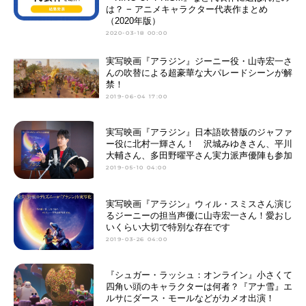
は？ − アニメキャラクター代表作まとめ
（2020年版）
2020-03-18 00:00
実写映画『アラジン』ジーニー役・山寺宏一さ
んの吹替による超豪華な大パレードシーンが解
禁！
2019-06-04 17:00
実写映画『アラジン』日本語吹替版のジャファ
ー役に北村一輝さん！ 沢城みゆきさん、平川
大輔さん、多田野曜平さん実力派声優陣も参加
2019-05-10 04:00
実写映画『アラジン』ウィル・スミスさん演じ
るジーニーの担当声優に山寺宏一さん！愛おし
いくらい大切で特別な存在です
2019-03-26 04:00
『シュガー・ラッシュ：オンライン』小さくて
四角い頭のキャラクターは何者？『アナ雪』エ
ルサにダース・モールなどがカメオ出演！