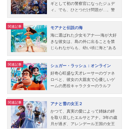
画(C)Disney『塔の上のラプンツェ...
ー：ジョン・クリーズ音楽：ロバー
キャストラルフ：山寺宏一ヴァネロ
フ：武内駿輔ハンス・サザンアイ
はだかる。ケア・ロボットとして人
ギとして初の警察官になったジュデ
ト・ロペス撮影：ジュリオ・マカッ
ペ：諸星すみれフェリックス：花輪
ル：津田英佑ウェーゼルトン公爵：
を傷つけることを禁じられているベ
ィ。でも、ひとつだけ問題が…。警
ト編集：リサ・リンダー製作会社：
英司カルホーン軍曹：田村聖子キャ
多田野曜平パビー：安崎求バルダ：
イマックスに、大切なヒロを守り切
察官になるのは通常、クマやカバの
ウォルト・ディズニー・アニメーシ
ンディ大王：多田野曜平スタッフ監
杉村理加オーケン：北川勝博カイ：
ることはできるのだろうか？そし
ように大きくてタフな動物たちで、
関連記事
モアナと伝説の海
ョン・スタジオ配給：ウォルト・デ
督：リッチ・ムーア製作：クラー
飯島肇ゲルダ：増岡裕子アレンデー
て、兄がベイマックスに託した、驚
小さく可愛らしすぎる彼女は半人前
ィズニー・スタジオ・モーション・
ク・スペンサー製作総指揮：ジョ
ル国王：根本泰彦アレンデール王
くべき“使命”とは…？作品名ベイマッ
扱いなのだ。だが、ついにジュディ
海に選ばれた少女モアナ──海が大好
ピクチャーズ【日本語吹替え版スタ
ン・ラセターストーリー：リッチ・
妃：最所美咲子供時代のアナ：諸星
クス放送形態劇場版アニメシリーズ
も捜査に参加するチャンスが！ただ
きな彼女は、島の外に出ることを禁
ッフ】翻訳：...
ムーア、フィル・ジョンストン、ジ
すみれ幼いエルサ：佐々木りおスタ
ディズニー映画スケジュール2014年
し、与えられた時間はたった48時
じられながらも、幼い頃に海と“ある
ム・リードン脚本：フィル・ジョン
ッフ監督：クリス・バック ジェニ
12月20日（土）キャストベイマック
間。失敗したらクビで、彼女の夢も
出会い”をしたことで、愛する人々を
ストン、ジェニファー・リー音楽：
ファー・リー製作：ピーター・デ
ス：川島得愛ヒロ：本城雄太郎タダ
消えてしまう…。頼みの綱は、事件
救うべく運命づけられる。それは、
関連記事
シュガー・ラッシュ：オンライン
ヘンリー・ジャックマンアート・デ
ル・ヴェッチョ製作総指揮：ジョ
シ：小泉孝太郎キャスおばさん：菅
の手がかりを握るサギ師のキツネ、
命の女神テ・フィティの盗まれ
ィレクター：マイク・ガブリエル共
ン・ラセター脚本：ジェニファー・
野美穂フレッド：新田英人ゴー・ゴ
ニックだけ。最も相棒にふさわしく
た“心”を取り戻し、世界を闇から守る
好奇心旺盛な天才レーサーのヴァネ
同アート・ディレクター：イアン・
リー歌曲：ロバート・ロペス クリ
ー：浅野真澄ワサビ：武田幸史ハニ
ない二人は、互いにダマしダマされ
こと。神秘の大海原へ飛び出した彼
ロペと、彼女の大親友で心優しいゲ
グッディン...
ステン・アンダーソン＝ロペス音
ー・レモン：山根舞ロバート・キャ
ながら、ある行方不明事件の捜査を
女は、伝説の英雄マウイと出会い、
ームの悪役キャラクターのラルフ
楽：クリストフ・ベック主題歌「LetI
ラハン：金田明夫アリステア・クレ
開始。だが、その事件の背後にはズ
世界を救う冒険に挑む。立ちはだか
は、レースゲーム＜シュガー・ラッ
tGo～ありのままで～」MayJ.公開開
イ：森田順平スタッフ製作総指揮：
ートピアを狙う陰謀が隠されてい
る困難に悩み傷つきながらも、自分
シュ＞の危機を救うため、誰も見た
関連記事
アナと雪の女王２
始年＆季節2014アニメ映画(C)Disney
ジョン・ラセター製作：ロイ・コン
た…。作品名ズートピア放送形態劇
の進むべき道を見つけていくモアナ
ことのないインターネットの世界へ
『アナと雪の女王』公式サイト「デ
リ監督：ドン・ホール クリス・ウ
場版アニメシリーズディズニー映画
だったが……。作品名モアナと伝説
飛び出す。そこはディズニープリン
かつて、真実の愛によって姉妹の絆
ィズニー・スタジオ」公式Twitter動
ィリアムズ脚本：ジョーダン・ロバ
スケジュール2016年4月23日（土）
の海放送形態劇場版アニメシリーズ
セスたちに出会えるなど、何でもあ
を取り戻したエルサとアナ。3年の歳
画...
ーツ ダニエル・ガーソン ロバー
キャストジュディ・ホップス：上戸
ディズニー映画スケジュール2017年
りで何でも叶う夢のような世界だ
月が過ぎ、アレンデール王国の女王