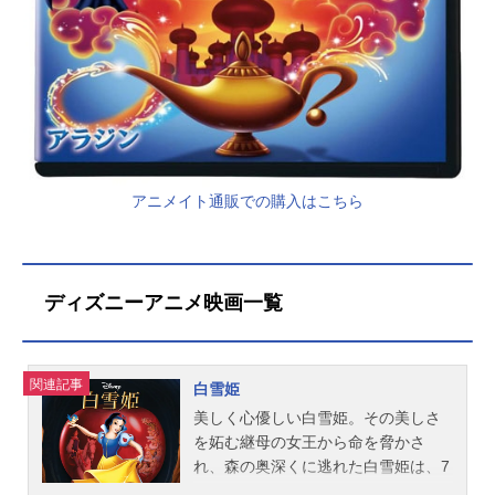
アニメイト通販での購入はこちら
ディズニーアニメ映画一覧
関連記事
白雪姫
美しく心優しい白雪姫。その美しさ
を妬む継母の女王から命を脅かさ
れ、森の奥深くに逃れた白雪姫は、7
人のこびとたち―おとぼけ、ねぼす