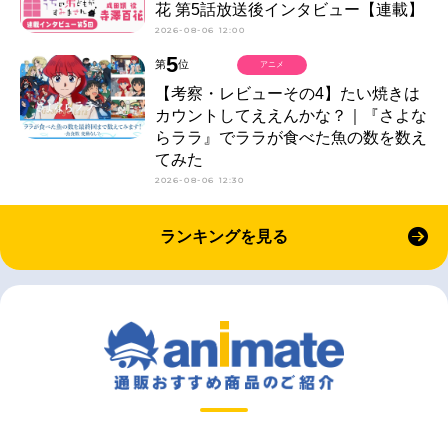
花 第5話放送後インタビュー【連載】
2026-08-06 12:00
5
第
位
アニメ
【考察・レビューその4】たい焼きは
カウントしてええんかな？｜『さよな
らララ』でララが食べた魚の数を数え
てみた
2026-08-06 12:30
ランキングを見る