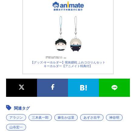
ょうが）ラス：ジャンボたかお（レ
年＆季節2026アニメ映画(C)2026Dis
インボー）アントニー：高木渉ミル
neyEnterprises,Inc.AllRightsReserve
トン・リンクスリー：梅沢富美男Dr.
d.『ディズニー・スタジオ』公式X
ファズビー：水樹奈々ゼブロ・...
（Twitter）
【グッズ-キーホルダー】呪術廻戦 ふわコロりんセット
キーホルダー【アニメイト特典付】
関連タグ
アラジン
三木眞一郎
麻生かほ里
あずさ欣平
神谷明
山寺宏一