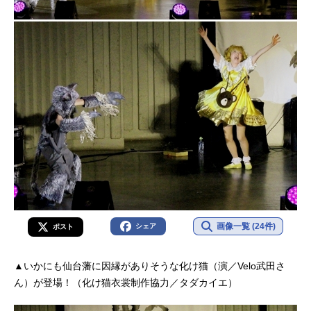
画像一覧 (24件)
シェア
ポスト
▲いかにも仙台藩に因縁がありそうな化け猫（演／Velo武田さ
ん）が登場！（化け猫衣裳制作協力／タダカイエ）