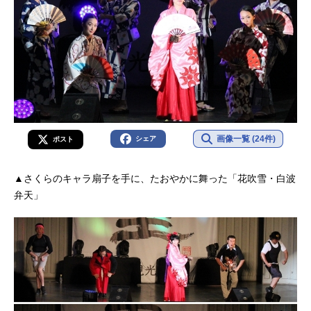
画像一覧 (24件)
シェア
ポスト
▲さくらのキャラ扇子を手に、たおやかに舞った「花吹雪・白波
弁天」