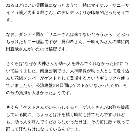
ねるほどにいい雰囲気になったようで、特にマイケル・サニーサ
イド（演／内田直哉さん）のデレデレぶりが印象的だったそうで
す。
なお、ダンディ団が「サニーさんは来てないだろうから」とぶっ
ちゃけたサニー秘話ですが、翼和希さん、千咲えみさんの隣に内
田直哉さんがいたのは秘密です。
さくらは“なぜか大神さんが助っ人を呼んでくれなかった日”につ
いて語りました。南座公演では、大神隊長が助っ人として送り込
んだ花組メンバーがゲストとして登場するというギミックを使っ
ていましたが、公演終盤の4日間はゲストがいなかったため、そ
の分の負担が大きかったようです。
さくら
「ゲストさんがいらっしゃると、ゲストさんがお歌を披露
している間に、ちょっとは汗を拭く時間も持てたんですけれど
も、助っ人を呼んでくださらなかった日は、その前に散々歌って
踊って汗だらけになっているんですよ。