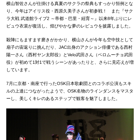
横山智佐さんが仕掛ける真夏のサクラの祭典もすっかり恒例とな
り、今年はアイリス役・西原久美子さんが初参戦！ また『サク
ラ大戦 武道館ライブ2 ～帝都・巴里・紐育～』以来8年ぶりにレ
ビュウ衣裳が復活し、煌びやかな夢のレビュウを披露しました。
殺陣にもますます磨きがかかり、横山さんが今年も空中技として
扇子の宙返りに挑んだり、JAC出身のアクション俳優である西村
陽一さん（西村ヤン太郎役）とVelo武田さん（ベロムーチョ武田
役）が初めて1対1で戦うシーンがあったりと、さらに見応えが増
しています。
7月に京都・南座で行ったOSK日本歌劇団とのコラボ公演もスキ
ルの上達につながったようで、OSK名物のラインダンスをマスタ
ーし、美しくキレのあるステップで観客を魅了しました。