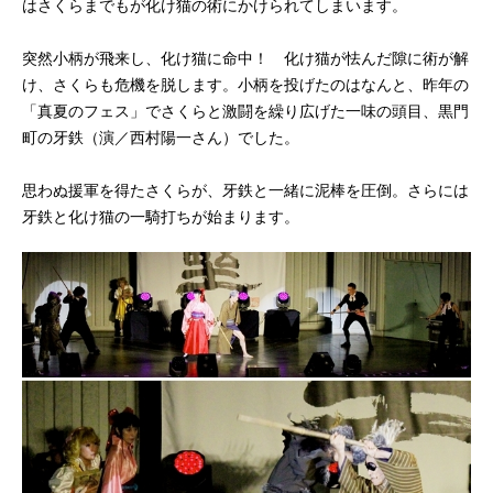
はさくらまでもが化け猫の術にかけられてしまいます。
突然小柄が飛来し、化け猫に命中！ 化け猫が怯んだ隙に術が解
け、さくらも危機を脱します。小柄を投げたのはなんと、昨年の
「真夏のフェス」でさくらと激闘を繰り広げた一味の頭目、黒門
町の牙鉄（演／西村陽一さん）でした。
思わぬ援軍を得たさくらが、牙鉄と一緒に泥棒を圧倒。さらには
牙鉄と化け猫の一騎打ちが始まります。