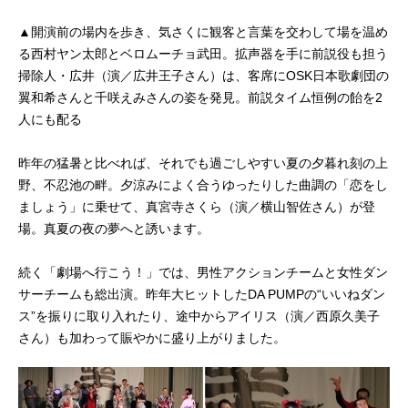
▲開演前の場内を歩き、気さくに観客と言葉を交わして場を温め
る西村ヤン太郎とベロムーチョ武田。拡声器を手に前説役も担う
掃除人・広井（演／広井王子さん）は、客席にOSK日本歌劇団の
翼和希さんと千咲えみさんの姿を発見。前説タイム恒例の飴を2
人にも配る
昨年の猛暑と比べれば、それでも過ごしやすい夏の夕暮れ刻の上
野、不忍池の畔。夕涼みによく合うゆったりした曲調の「恋をし
ましょう」に乗せて、真宮寺さくら（演／横山智佐さん）が登
場。真夏の夜の夢へと誘います。
続く「劇場へ行こう！」では、男性アクションチームと女性ダン
サーチームも総出演。昨年大ヒットしたDA PUMPの“いいねダン
ス”を振りに取り入れたり、途中からアイリス（演／西原久美子
さん）も加わって賑やかに盛り上がりました。