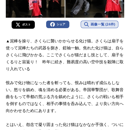
画像一覧 (24件)
シェア
ポスト
▲泥棒を操り、さくらに襲いかからせる化け猫。さくらは扇子を
使って泥棒たちの武器を捌き、鎧袖一触。焦れた化け猫は、自ら
さくらに飛びかかる。ここでさくらが猫だまし技として、扇子を
くるりと宙返り！ 昨年に続き、難易度の高い空中技を殺陣に取
り入れている
恨みで化け物になった者を斬っても、恨みは晴れず成仏もしな
い。怒りを鎮め、魂を清める必要がある。帝国華撃団が、歌舞音
曲をもって帝都の荒ぶる力を鎮めたように、さくらの戦いも相手
を倒すものではなく、相手の事情を呑み込んで、より良い方向へ
向かわせるためにあります。
とはいえ、怨念で凝り固まった化け猫はなかなか手強く、ついに