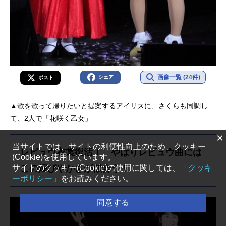
画像一覧 (24件)
シェア
ポスト
▲歌を歌って帰りたいと提案するアイリスに、さくらも同調し
て、2人で「花咲く乙女」
×
当サイトでは、サイトの利便性向上のため、クッキー
レビュウ衣裳復活！ やはりレビュウ曲には
(Cookie)を使用しています。
サイトのクッキー(Cookie)の使用に関しては、
この煌びやかさが似合う！
「クッキ
ーポリシー」
をお読みください。
同意する