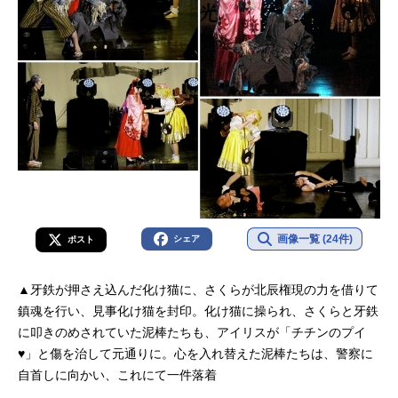
画像一覧 (24件)
シェア
ポスト
▲牙鉄が押さえ込んだ化け猫に、さくらが北辰権現の力を借りて
鎮魂を行い、見事化け猫を封印。化け猫に操られ、さくらと牙鉄
に叩きのめされていた泥棒たちも、アイリスが「チチンのプイ
♥」と傷を治して元通りに。心を入れ替えた泥棒たちは、警察に
自首しに向かい、これにて一件落着