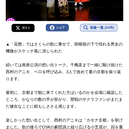
画像一覧 (24件)
シェア
ポスト
▲「花暦」ではさくらの歌に乗せて、雨模様の下で揺れる男女の
機微がスケッチ風に演じられた
続いては南座公演の想い出トーク。千穐楽まで一緒に駆け抜けた
西村のアニキ、ベロを呼び込み、3人で改めて夏の京都を振り返
ります。
最初に、京都まで観に来てくれた方はいるのかを会場に確認した
ところ、かなりの数の手が挙がり、歴戦のサクラファンがまだま
だ健在なことに頼もしささえ感じます。
楽しかった想い出として、西村のアニキは「カモナ京都」を挙げ
ました。歌の後ろでOSKの劇団員と繰り広げる小芝居が、回を重