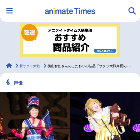
HOME
ランキング
アニメ
声優
ラジオ
みんなの声
グッズ
映画
animateTimes
新サクラ大戦
横山智佐さんのこだわりの結晶『サクラ大戦真夏のフェス』開催！
声優
マンガ・ラノベ
ゲーム・アプリ
音楽
コスプレ
2.5次元
配信・Vtuber
トレンド
無料マンガ
最新記事一覧
アニメ記事一覧
声優記事一覧