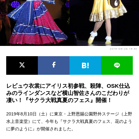
アニメ映画一覧
実写化映画一覧
今期アニメ曜日別一覧
春アニメ
夏アニメ
2019-08-26 18:30
秋アニメ
冬アニメ
男性声優/女性声優一覧
FOLLOW US
レビュウ衣裳にアイリス初参戦、殺陣、OSK仕込
みのラインダンスなど横山智佐さんのこだわりが
凄い！『サクラ大戦真夏のフェス』開催！
2019年8月10日（土）に東京・上野恩賜公園野外ステージ（上野
水上音楽堂）にて、今年も『サクラ大戦真夏のフェス、花のよう
に夢のように』が開催されました。