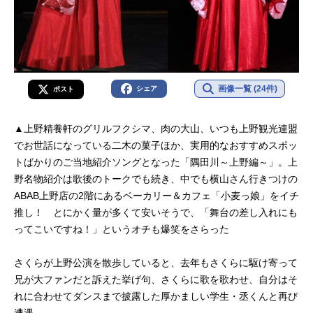
画像一覧 (24件)
シェア
ポスト
▲上野精養軒のグリルフクシマ、肉の大山、いつも上野観光連盟
でお世話になっている二木の菓子ほか、実用的なおすすめスポッ
トばかりのご当地紹介ソングとなった「隅田川～上野編～」。上
野名物紹介は歌後のトークでも続き、中でも横山さん行きつけの
ABAB上野店の2階にあるベーカリー＆カフェ「小麦っ娘」をイチ
推し！ とにかく量が多くて安いそうで、「舞台の差し入れにも
ってこいですね！」というオチも爆笑をさらった
さくらが上野公演を散歩していると、去年もさくらに駆け寄って
兄が大ファンだと訴えた挙げ句、さくらに歌を歌わせ、自分はそ
れに合わせてダンスまで披露した厚かましい学生・丞くんと再び