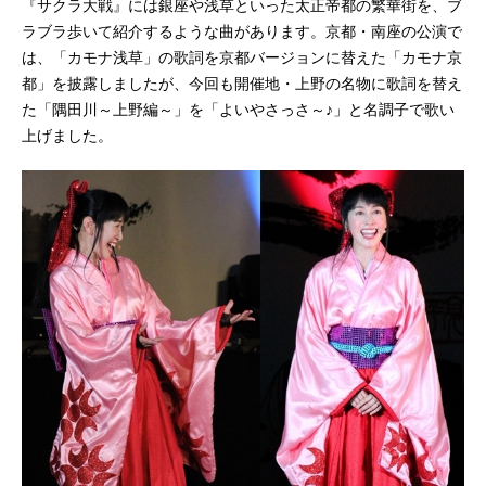
『サクラ大戦』には銀座や浅草といった太正帝都の繁華街を、ブ
ラブラ歩いて紹介するような曲があります。京都・南座の公演で
は、「カモナ浅草」の歌詞を京都バージョンに替えた「カモナ京
都」を披露しましたが、今回も開催地・上野の名物に歌詞を替え
た「隅田川～上野編～」を「よいやさっさ～♪」と名調子で歌い
上げました。