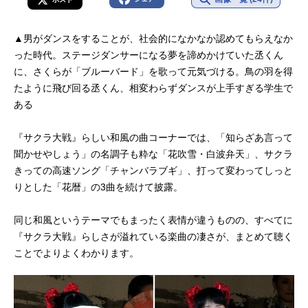
▲男がダンスをすることが、社会的になかなか認めてもらえなか
った時代。ステージダンサーになる夢を諦めかけていた丞くん
に、さくらが「ブルーバード」を歌って元気づける。鳥の羽を得
たように飛び回る丞くん、相変わらずダンスが上手すぎる学生で
ある
『サクラ大戦』らしい和風の曲コーナーでは、「知らざあ言って
聞かせやしょう」の名調子も粋な「花吹雪・白波弁天」、サクラ
きっての高速ソング「チャンバラブギ」、打って変わってしっと
りとした「花暦」の3曲を続けて披露。
同じ和風というテーマでもまったく表情が違うものの、すべてに
『サクラ大戦』らしさが溢れている楽曲の凄さが、まとめて聴く
ことでよりよくわかります。