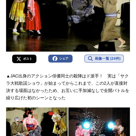
画像一覧 (24件)
シェア
ポスト
▲JAC出身のアクション俳優同士の殺陣はド派手！ 実は「サク
ラ大戦歌謡ショウ」が始まってからこれまで、この2人が直接対
決する場面はなかったため、お互いに手加減なしで全開バトルを
繰り広げた初のシーンとなった