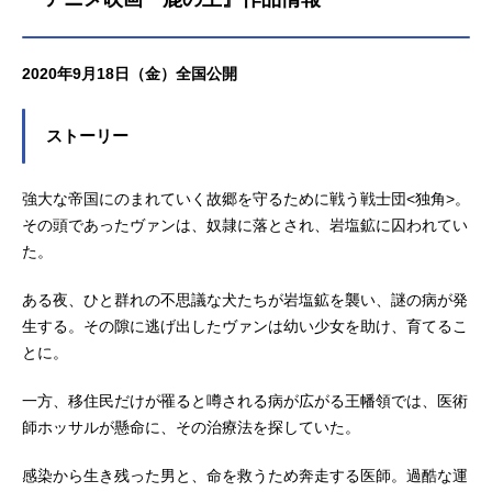
2020年9月18日（金）全国公開
ストーリー
強大な帝国にのまれていく故郷を守るために戦う戦士団<独角>。
その頭であったヴァンは、奴隷に落とされ、岩塩鉱に囚われてい
た。
ある夜、ひと群れの不思議な犬たちが岩塩鉱を襲い、謎の病が発
生する。その隙に逃げ出したヴァンは幼い少女を助け、育てるこ
とに。
一方、移住民だけが罹ると噂される病が広がる王幡領では、医術
師ホッサルが懸命に、その治療法を探していた。
感染から生き残った男と、命を救うため奔走する医師。過酷な運