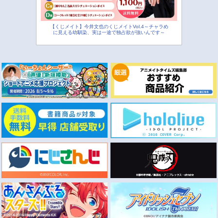
【くじメイト】今井文也のくじメイトVol.4～チャラめ
に見える幼馴染、実は一途で独占欲が強いんです～