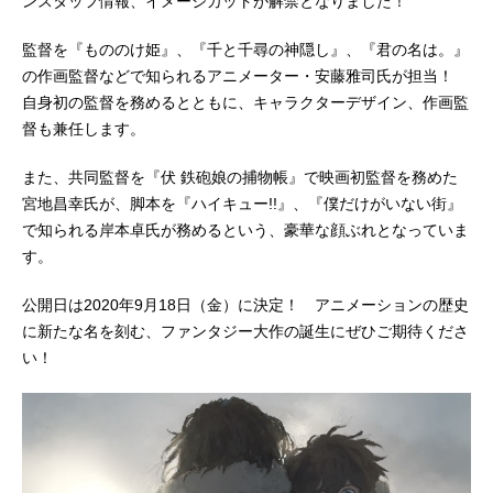
ンスタッフ情報、イメージカットが解禁となりました！
監督を『もののけ姫』、『千と千尋の神隠し』、『君の名は。』
の作画監督などで知られるアニメーター・安藤雅司氏が担当！
自身初の監督を務めるとともに、キャラクターデザイン、作画監
督も兼任します。
また、共同監督を『伏 鉄砲娘の捕物帳』で映画初監督を務めた
宮地昌幸氏が、脚本を『ハイキュー!!』、『僕だけがいない街』
で知られる岸本卓氏が務めるという、豪華な顔ぶれとなっていま
す。
公開日は2020年9月18日（金）に決定！ アニメーションの歴史
に新たな名を刻む、ファンタジー大作の誕生にぜひご期待くださ
い！