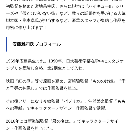
初監督を務めた宮地昌幸氏。さらに脚本は『ハイキュー!!』シリ
ーズや『僕だけがいない街』など、数々の話題作を手がける人気
脚本家・岸本卓氏が担当するなど、豪華スタッフが集結し作品を
緻密に作り上げます！
安藤雅司氏プロフィール
1969年広島県生まれ。1990年、日大芸術学部在学中にスタジオ
ジブリを受験し合格、第2期生として入社。
映画『紅の豚』等で原画を勤め、宮崎駿監督『もののけ姫』『千
と千尋の神隠し』では作画監督を担当。
その後フリーになり今敏監督『パプリカ』、沖浦啓之監督『もも
への手紙』でキャラクターデザイン・作画監督で活躍。
2016年には新海誠監督『君の名は。』でキャラクターデザイ
ン・作画監督を担当した。