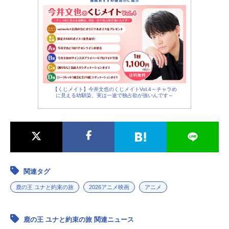
【くじメイト】今井文也のくじメイトVol.4～チャラめ
に見える幼馴染、実は一途で独占欲が強いんです～
関連タグ
鹿の王 ユナと約束の旅
2026アニメ映画
アニメ
鹿の王 ユナと約束の旅 関連ニュース