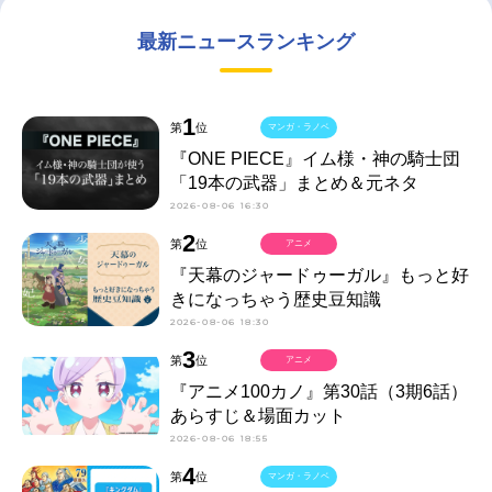
最新ニュースランキング
1
第
位
マンガ・ラノベ
『ONE PIECE』イム様・神の騎士団
「19本の武器」まとめ＆元ネタ
2026-08-06 16:30
2
第
位
アニメ
『天幕のジャードゥーガル』もっと好
きになっちゃう歴史豆知識
2026-08-06 18:30
3
第
位
アニメ
『アニメ100カノ』第30話（3期6話）
あらすじ＆場面カット
2026-08-06 18:55
4
第
位
マンガ・ラノベ