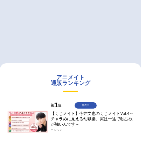
アニメイト
通販ランキング
1
第
位
発売中
【くじメイト】今井文也のくじメイトVol.4～
チャラめに見える幼馴染、実は一途で独占欲
が強いんです～
￥1,100