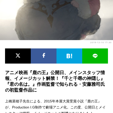
アニメ映画一覧
実写化映画一覧
今期アニメ曜日別一覧
春アニメ
夏アニメ
秋アニメ
冬アニメ
2019-12-10 17:20
男性声優/女性声優一覧
FOLLOW US
アニメ映画『鹿の王』公開日、メインスタッフ情
報、イメージカット解禁！『千と千尋の神隠し』
『君の名は。』作画監督で知られる・安藤雅司氏
の初監督作品に
上橋菜穂子先生による、2015年本屋大賞受賞小説『鹿の王』
が、Production I.G制作で劇場アニメ化。この度、公開日とメイ