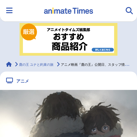
HOME
ランキング
アニメ
声優
ラジオ
みんなの声
グッズ
映画
animateTimes
鹿の王 ユナと約束の旅
アニメ映画『鹿の王』公開日、スタッフ情報、イメージカット解禁
アニメ
マンガ・ラノベ
ゲーム・アプリ
音楽
コスプレ
2.5次元
配信・Vtuber
トレンド
無料マンガ
最新記事一覧
アニメ記事一覧
声優記事一覧