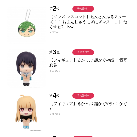
2
第
位
予約受付中
【グッズ-マスコット】あんさんぶるスター
ズ！！ おまんじゅうにぎにぎマスコット ね
くすと2 Hbox
￥770
3
第
位
予約受付中
【フィギュア】るかっぷ 超かぐや姫！ 酒寄
彩葉
￥3,927
4
第
位
予約受付中
【フィギュア】るかっぷ 超かぐや姫！ かぐ
や
￥3,927