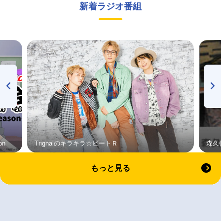
新着ラジオ番組
on
Trignalのキラキラ☆ビートＲ
森久
もっと見る