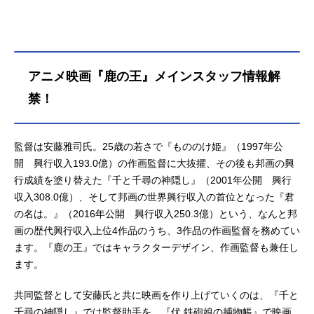
アニメ映画『鹿の王』メインスタッフ情報解
禁！
監督は安藤雅司氏。25歳の若さで『もののけ姫』（1997年公
開 興行収入193.0億）の作画監督に大抜擢、その後も邦画の興
行成績を塗り替えた『千と千尋の神隠し』（2001年公開 興行
収入308.0億）、そして邦画の世界興行収入の首位となった『君
の名は。』（2016年公開 興行収入250.3億）という、なんと邦
画の歴代興行収入上位4作品のうち、3作品の作画監督を務めてい
ます。『鹿の王』ではキャラクターデザイン、作画監督も兼任し
ます。
共同監督として安藤氏と共に映画を作り上げていくのは、『千と
千尋の神隠し』では監督助手を、『伏 鉄砲娘の捕物帳』で映画