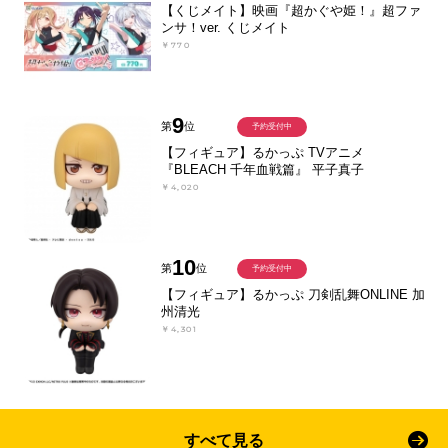
【くじメイト】映画『超かぐや姫！』超ファ
ンサ！ver. くじメイト
￥770
9
第
位
予約受付中
【フィギュア】るかっぷ TVアニメ
『BLEACH 千年血戦篇』 平子真子
￥4,020
10
第
位
予約受付中
【フィギュア】るかっぷ 刀剣乱舞ONLINE 加
州清光
￥4,301
すべて見る