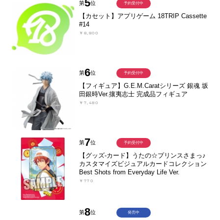
5
第
位
予約受付中
【カセット】アプリゲーム 18TRIP Cassette
#14
￥8,800
6
第
位
予約受付中
【フィギュア】G.E.M.Caratシリーズ 銀魂 坂
田銀時Ver.攘夷志士 完成品フィギュア
￥7,480
7
第
位
予約受付中
【グッズ-カード】うたの☆プリンスさまっ♪
カスタマイズビジュアルカードコレクション
Best Shots from Everyday Life Ver.
￥770
8
第
位
発売中