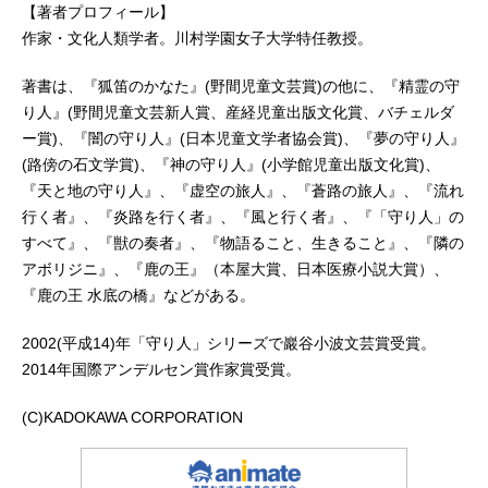
【著者プロフィール】
作家・文化人類学者。川村学園女子大学特任教授。
著書は、『狐笛のかなた』(野間児童文芸賞)の他に、『精霊の守
り人』(野間児童文芸新人賞、産経児童出版文化賞、バチェルダ
ー賞)、『闇の守り人』(日本児童文学者協会賞)、『夢の守り人』
(路傍の石文学賞)、『神の守り人』(小学館児童出版文化賞)、
『天と地の守り人』、『虚空の旅人』、『蒼路の旅人』、『流れ
行く者』、『炎路を行く者』、『風と行く者』、『「守り人」の
すべて』、『獣の奏者』、『物語ること、生きること』、『隣の
アボリジニ』、『鹿の王』（本屋大賞、日本医療小説大賞）、
『鹿の王 水底の橋』などがある。
2002(平成14)年「守り人」シリーズで巖谷小波文芸賞受賞。
2014年国際アンデルセン賞作家賞受賞。
(C)KADOKAWA CORPORATION