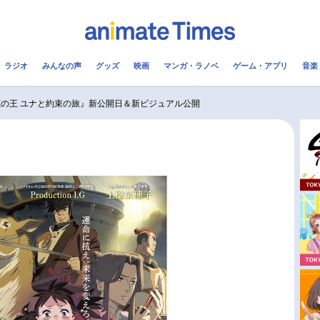
ラジオ
みんなの声
グッズ
映画
マンガ・ラノベ
ゲーム・アプリ
音楽
メ
声優
ラジオ
み
の王 ユナと約束の旅』新公開日＆新ビジュアル公開
コスプレ
2.5次元
配信
アニメ映画一覧
今期アニメ曜日別一覧
実写化映画一覧
春アニメ
男性声優/女性声優一覧
夏アニメ
FOLLOW US