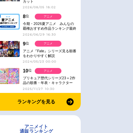
カット
2026/08/05 18:02
8
位
アニメ
今期・2026夏アニメ みんなの
覇権おすすめ作品ランキング最終
結果発表！
2026/06/29 16:30
9
位
アニメ
アニメ『Fate』シリーズ見る順番
をわかりやすく解説
2024/05/23 00:00
10
位
アニメ
プリキュア歴代シリーズ23＋2作
品の順番・年表・キャラクター
【2025年版】
2025/11/27 10:30
ランキングを見る
アニメイト
通販ランキング