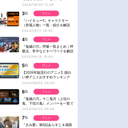
2026/08/03 12:00
3
位
アニメ
『ハイキュー!!』キャラクター
（登場人物）一覧・紹介＆解説
2024/03/11 16:00
4
位
アニメ
『鬼滅の刃』呼吸一覧まとめ｜呼
吸法、常中などキーワードを解説
2023/06/15 19:00
5
位
アニメ
【2026年版流行のアニメ】面白
い神アニメおすすめランキング
【名作・話題作】｜ジャンル別人
2026/08/02 00:00
気作品をピックアップ
6
位
アニメ
『鬼滅の刃』十二鬼月（上弦の
鬼、下弦の鬼）メンバーを一覧で
紹介＆解説（登場鬼の情報まと
2023/06/20 00:00
め）
7
位
アニメ
『きみ愛』第6話あらすじ＆場面