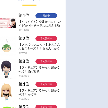
1
第
位
発売中
【くじメイト】今井文也のくじメ
イトVol.4～チャラめに見える幼
馴染、実は一途で独占欲が強いん
￥1,100
です～
2
第
位
予約受付中
【グッズ-マスコット】あんさん
ぶるスターズ！！ おまんじゅう
にぎにぎマスコット ねくすと2
￥770
Hbox
3
第
位
予約受付中
【フィギュア】るかっぷ 超かぐ
や姫！ 酒寄彩葉
￥3,927
4
第
位
予約受付中
【フィギュア】るかっぷ 超かぐ
や姫！ かぐや
￥3,927
5
第
位
予約受付中