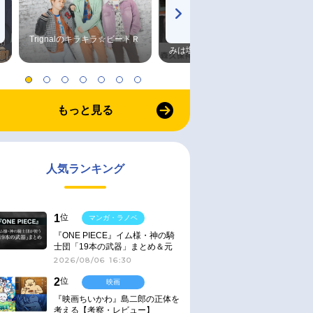
Trignalのキラキラ☆ビートＲ
森久保祥太郎×浪川大輔 つま
みは塩だけ
もっと見る
人気ランキング
1
位
マンガ・ラノベ
『ONE PIECE』イム様・神の騎
士団「19本の武器」まとめ＆元
ネタ
2026/08/06 16:30
2
位
映画
『映画ちいかわ』島二郎の正体を
考える【考察・レビュー】