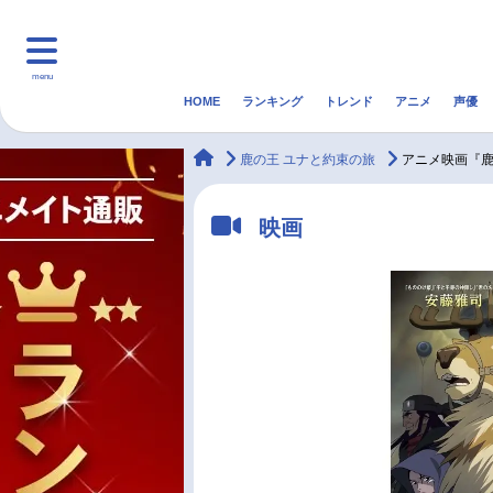
menu
HOME
ランキング
トレンド
アニメ
声優
HOME
ランキング
アニ
animateTimes
鹿の王 ユナと約束の旅
アニメ映画『鹿
マンガ・ラノベ
ゲーム・アプリ
音楽
映画
最新記事一覧
アニメ記事一覧
声優記事一覧