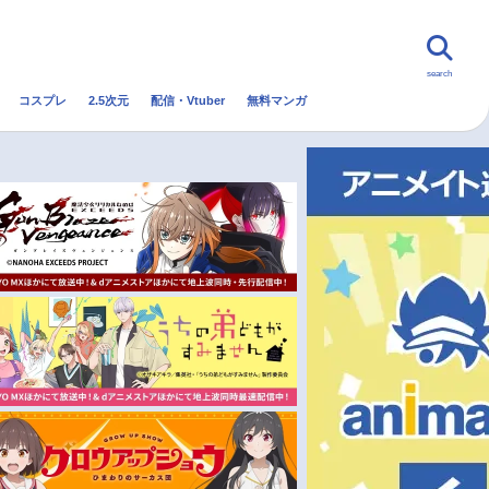
search
コスプレ
2.5次元
配信・Vtuber
無料マンガ
んなの声
グッズ
映画
・Vtuber
トレンド
無料マンガ
秋アニメ
冬アニメ