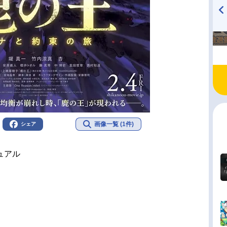
TVアニメ『戦隊大失格』
ハイキュー!! 烏野高校放送部!
radio 大直会 2nd season
画像一覧 (1件)
シェア
ュアル