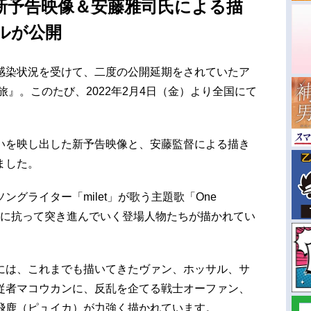
 新予告映像＆安藤雅司氏による描
ルが公開
感染状況を受けて、二度の公開延期をされていたア
旅』。このたび、2022年2月4日（金）より全国にて
いを映し出した新予告映像と、安藤監督による描き
ました。
グライター「milet」が歌う主題歌「One
運命に抗って突き進んでいく登場人物たちが描かれてい
には、これまでも描いてきたヴァン、ホッサル、サ
従者マコウカンに、反乱を企てる戦士オーファン、
飛鹿（ピュイカ）が力強く描かれています。