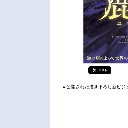
ポスト
▲公開された描き下ろし新ビジ