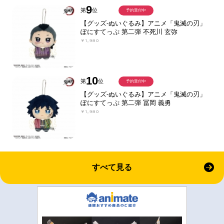
9
第
位
予約受付中
【グッズ-ぬいぐるみ】アニメ「鬼滅の刃」
ぽにすてっぷ 第二弾 不死川 玄弥
￥1,980
10
第
位
予約受付中
【グッズ-ぬいぐるみ】アニメ「鬼滅の刃」
ぽにすてっぷ 第二弾 冨岡 義勇
￥1,980
すべて見る