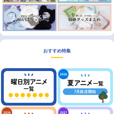
おすすめ特集