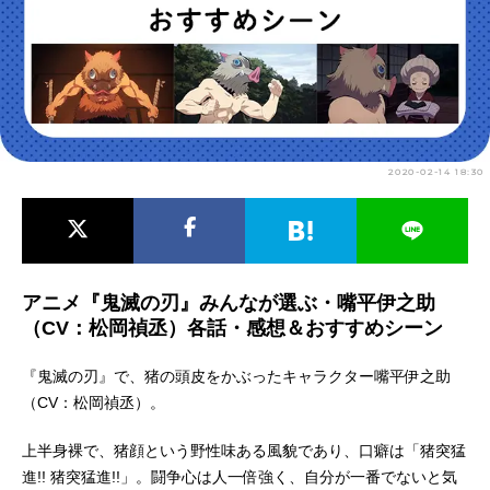
アニメ映画一覧
実写化映画一覧
今期アニメ曜日別一覧
春アニメ
夏アニメ
2020-02-14 18:30
秋アニメ
冬アニメ
男性声優/女性声優一覧
FOLLOW US
アニメ『鬼滅の刃』みんなが選ぶ・嘴平伊之助
（CV：松岡禎丞）各話・感想＆おすすめシーン
『鬼滅の刃』で、猪の頭皮をかぶったキャラクター嘴平伊之助
（CV：松岡禎丞）。
上半身裸で、猪顔という野性味ある風貌であり、口癖は「猪突猛
進!! 猪突猛進!!」。闘争心は人一倍強く、自分が一番でないと気