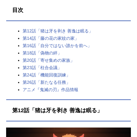
目次
第12話「猪は牙を剥き 善逸は眠る」
第14話「藤の花の家紋の家」
第16話「自分ではない誰かを前へ」
第18話「偽物の絆」
第20話「寄せ集めの家族」
第23話「柱合会議」
第24話「機能回復訓練」
第26話「新たなる任務」
アニメ『鬼滅の刃』作品情報
第12話「猪は牙を剥き 善逸は眠る」