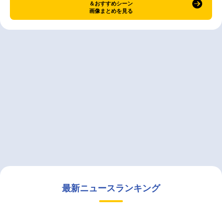
＆おすすめシーン
画像まとめを見る
最新ニュースランキング