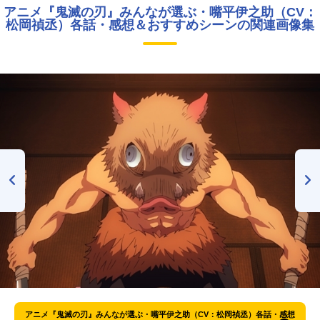
アニメ『鬼滅の刃』みんなが選ぶ・嘴平伊之助（CV：
松岡禎丞）各話・感想＆おすすめシーンの関連画像集
アニメ『鬼滅の刃』みんなが選ぶ・嘴平伊之助（CV：松岡禎丞）各話・感想