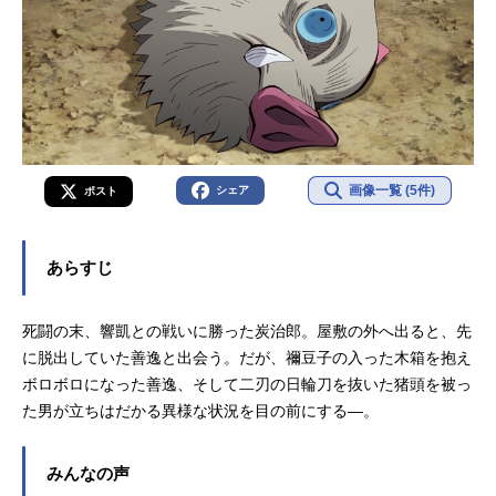
画像一覧 (5件)
シェア
ポスト
あらすじ
死闘の末、響凱との戦いに勝った炭治郎。屋敷の外へ出ると、先
に脱出していた善逸と出会う。だが、禰豆子の入った木箱を抱え
ボロボロになった善逸、そして二刃の日輪刀を抜いた猪頭を被っ
た男が立ちはだかる異様な状況を目の前にする―。
みんなの声