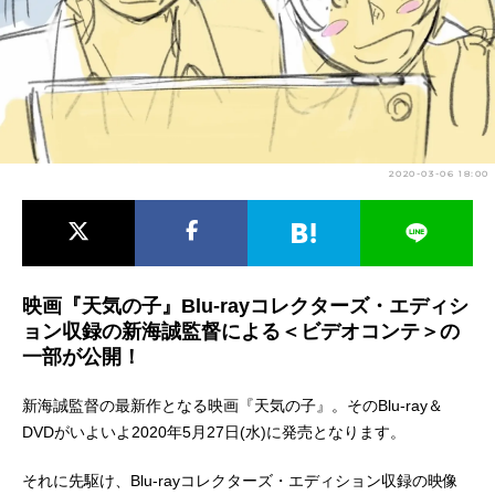
アニメ映画一覧
実写化映画一覧
今期アニメ曜日別一覧
春アニメ
夏アニメ
2020-03-06 18:00
秋アニメ
冬アニメ
男性声優/女性声優一覧
FOLLOW US
映画『天気の子』Blu-rayコレクターズ・エディシ
ョン収録の新海誠監督による＜ビデオコンテ＞の
一部が公開！
新海誠監督の最新作となる映画『天気の子』。そのBlu-ray＆
DVDがいよいよ2020年5月27日(水)に発売となります。
それに先駆け、Blu-rayコレクターズ・エディション収録の映像