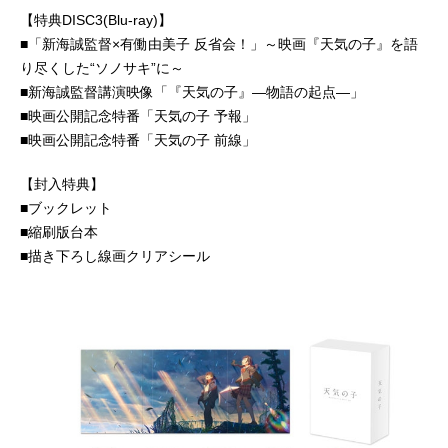
【特典DISC3(Blu-ray)】
■「新海誠監督×有働由美子 反省会！」～映画『天気の子』を語
り尽くした“ソノサキ”に～
■新海誠監督講演映像「『天気の子』―物語の起点―」
■映画公開記念特番「天気の子 予報」
■映画公開記念特番「天気の子 前線」
【封入特典】
■ブックレット
■縮刷版台本
■描き下ろし線画クリアシール