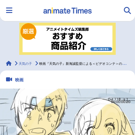
HOME
ランキング
アニメ
声優
ラジオ
みんなの声
グッズ
映画
animateTimes
天気の子
映画『天気の子』新海誠監督による＜ビデオコンテ＞の一部が公開
映画
マンガ・ラノベ
ゲーム・アプリ
音楽
コスプレ
2.5次元
配信・Vtuber
トレンド
無料マンガ
最新記事一覧
アニメ記事一覧
声優記事一覧