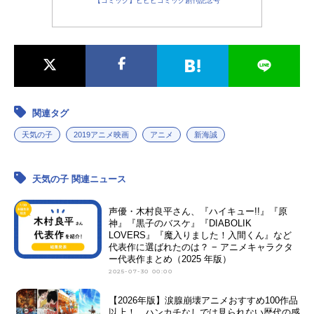
【コミック】ビビビコミック創刊記念号
関連タグ
天気の子
2019アニメ映画
アニメ
新海誠
天気の子 関連ニュース
声優・木村良平さん、『ハイキュー!!』『原
神』『黒子のバスケ』『DIABOLIK
LOVERS』『魔入りました！入間くん』など
代表作に選ばれたのは？ − アニメキャラクタ
ー代表作まとめ（2025 年版）
2025-07-30 00:00
【2026年版】涙腺崩壊アニメおすすめ100作品
以上！ ハンカチなしでは見られない歴代の感