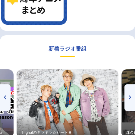
新着ラジオ番組
on
Trignalのキラキラ☆ビートＲ
森久