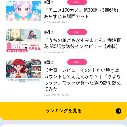
3
第
位
アニメ
『アニメ100カノ』第30話（3期6話）
あらすじ＆場面カット
2026-08-06 18:55
4
第
位
アニメ
『うちの弟どもがすみません』寺澤百
花 第5話放送後インタビュー【連載】
2026-08-06 12:00
5
第
位
アニメ
【考察・レビューその4】たい焼きは
カウントしてええんかな？｜『さよな
らララ』でララが食べた魚の数を数え
てみた
2026-08-06 12:30
ランキングを見る