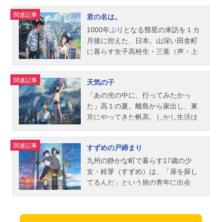
MMTV月額550円（税込）で新作アニ
こう、約束の場所」のグッズを探す
抄』）：近藤好美篠原明里（第三話
こに開かれるアガルタへの扉。3人は
缶ビールを飲む謎めいた年上の女
関連記事
君の名は。
メから懐かしの名作まで見放題の「D
動画配信情報【PR】※本ページは動
『秒速5センチメートル』）：尾上綾
それぞれの想いを胸に、伝説の地へ
性・ユキノと出会う。ふたりは約束
MMTV」。マルチデバイス対応で、
画配信サービスのプロモーションが
華澄田花苗：花村怜美スタッフ原
旅に出る―。作品名星を追う子ども
もないまま雨の日だけの逢瀬を重ね
1000年ぶりとなる彗星の来訪を１カ
会員限定のお得な特典も盛りだくさ
含まれています。※詳細や最新の配
作・脚本・監督：新海誠作画監督：
放送形態劇場版アニメスケジュール2
るようになり、次第に心を通わせて
月後に控えた、日本。山深い田舎町
ん。動画を見る
信情報は配信サービス公式サイトを
西村貴世美術：丹治匠 馬島亮子音
011年5月7日（土）キャスト渡瀬明
いく。居場所を見失ってしまったと
に暮らす女子高校生・三葉（声・上
ご確認ください。DMMTV月額550円
楽：天門制作：コミックス・ウェー
日菜：金元寿子シュン/シン：入野自
いうユキノに、彼女がもっと歩きた
白石萌音）は、憂鬱な日々を送って
（税込）で新作アニメから懐かしの
ブ・フィルム主題歌「Onemoretime,
由森崎竜司：井上和彦ミミ：竹内順
くなるような靴を作りたいと願うタ
いた。町長である父の選挙運動や、
関連記事
天気の子
名作まで見放題の「DMMTV」。マル
Onemorechance」山崎まさよし公開
子明日菜の母：折笠富美子森崎リ
カオ。六月の空のように物憂げに揺
自らの家系である神社の古き風
チデバイス対応で、会員限定のお得
開始年＆季節2007アニメ映画(C)Mak
サ：島本須美アモロートの老人：大
れ動く、互いの思いをよそに梅雨は
習…。すべてが嫌でたまらなく、都
「あの光の中に、行ってみたかっ
な特典も盛りだくさん。動画を見る
otoShinkai/CoMixWaveFilms『秒速5
木民夫マナ：日高里菜セリ：伊藤か
明けようとしていた。作品名言の葉
会への憧れを強く抱いていた。そん
た」高１の夏。離島から家出し、東
センチメートル』公式サイト「新海
な恵僧兵隊長：浜田賢二長老：勝倉
の庭放送形態劇場版アニメスケジュ
なある日、三葉は自分が東京の男子
京にやってきた帆高。しかし生活は
作品スタッフ」公式Twitter 「秒速5
けい子明日菜の父：前田剛池田先
ール2013年5月31日（金）キャスト
高校生になる夢を見て、念願の都会
すぐに困窮し、孤独な日々の果てに
センチメートル」のグッズを探す動
生：水野理紗矢崎ユウ：稲村優奈ミ
秋月孝雄：入野自由雪野百香里：花
生活を満喫！ しかもその不思議な
ようやく見つけた仕事は、怪しげな
関連記事
すずめの戸締まり
画配信情報【PR】※本ページは動画
キ：寺崎裕香スタッフ原作・脚本・
澤香菜タカオの母：平野文秋月翔
夢は度々、繰り返されるようになっ
オカルト雑誌のライター業だった。
配信サービスのプロモーションが含
監督：新海誠作画監督・キャラクタ
太：前田剛寺本梨花：寺崎裕香松
た。一方、東京で暮らす男子高校
彼のこれからを示唆するかのよう
九州の静かな町で暮らす17歳の少
まれています。※詳細や最新の...
ーデザイン：西村貴世美術監督：丹
本：井上優佐藤：潘めぐみ相沢：小
生・瀧（声・神木隆之介）も、山奥
に、連日降り続ける雨。そんな中、
女・鈴芽（すずめ）は、「扉を探し
治匠音楽：天門制作：コミックス・
松未可子伊藤宗一郎：星野貴紀スタ
の町に住む女子高校生になる、とい
雑踏ひしめく都会の片隅で、帆高は
てるんだ」という旅の青年に出会
ウェーブ・フィルム主題歌「HelloGo
ッフ原作・監督・脚本：新海誠作画
う奇妙な夢を見ることが多くなって
一人の少女に出会う。ある事情を抱
う。彼の後を追うすずめが山中の廃
odbye&Hello」熊木杏里公開開始年＆
監督・キャラクターデザイン：土屋
いた…。やがて、自分たちの身体が
え、弟とふたりで明るくたくましく
墟で見つけたのは、まるで、そこだ
季節2011アニメ映画(C)MakotoShink
堅一美術監督：滝口比呂志音楽：KA
夢の中で入れ替わっていることに気
暮らす少女・陽菜。彼女には、不思
けが崩壊から取り残されたようにぽ