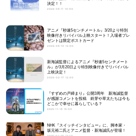
決定！！
2026-03-11 10:00
アニメ『秒速5センチメートル』3/20より特別
映像付きリバイバル上映スタート！入場者プレ
ゼントは限定ポストカード
2026-03-10 12:00
新海誠監督によるアニメ『秒速5センチメート
ル』が3月20日より特別映像付きでリバイバル
上映決定！
2026-02-17 12:00
『すずめの戸締まり』公開3周年 新海誠監督
が感謝コメントを投稿 鈴芽や草太たちは今も
どこかで幸せに暮らしている？
2025-11-13 15:00
NHK『スイッチインタビュー』に、脚本家・
坂元裕二氏とアニメ監督・新海誠氏が登場！
2025-04-01 12:10