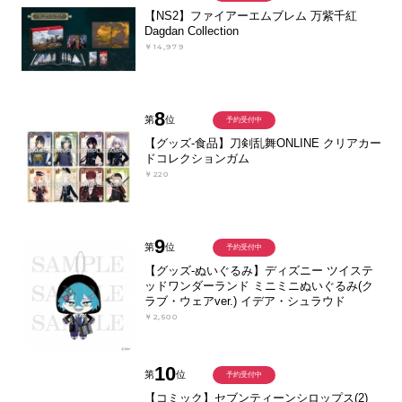
【NS2】ファイアーエムブレム 万紫千紅
Dagdan Collection
￥14,979
8
第
位
予約受付中
【グッズ-食品】刀剣乱舞ONLINE クリアカー
ドコレクションガム
￥220
9
第
位
予約受付中
【グッズ-ぬいぐるみ】ディズニー ツイステ
ッドワンダーランド ミニミニぬいぐるみ(ク
ラブ・ウェアver.) イデア・シュラウド
￥2,500
10
第
位
予約受付中
【コミック】セブンティーンシロップス(2)