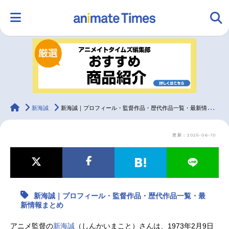
HOME
ランキング
アニメ
声優
ラジオ
みんなの声
グッズ
映画
animateTimes
新海誠
新海誠｜プロフィール・監督作品・歴代作品一覧・最新情報まとめ
更新：2025-06-10
マンガ・ラノベ
ゲーム・アプリ
音楽
コスプレ
2.5次元
配信・Vtuber
トレンド
無料マンガ
新海誠｜プロフィール・監督作品・歴代作品一覧・最
最新記事一覧
新情報まとめ
アニメ記事一覧
声優記事一覧
アニメ監督の
新海誠
（しんかいまこと）さんは、1973年2月9日