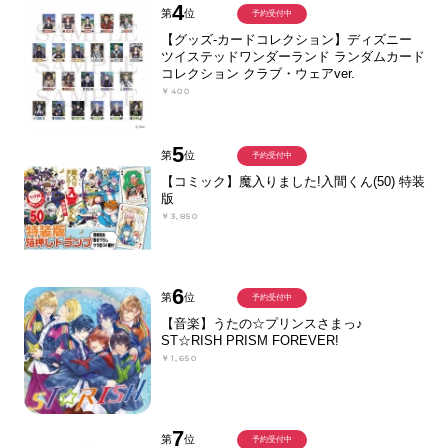
4
第
位
予約受付中
【グッズ-カードコレクション】ディズニー
ツイステッドワンダーランド ランダムカード
コレクション クラブ・ウェアver.
￥400
5
第
位
予約受付中
【コミック】魔入りました!入間くん(50) 特装
版
￥3,850
6
第
位
予約受付中
【音楽】うたの☆プリンスさまっ♪
ST☆RISH PRISM FOREVER!
￥1,650
7
第
位
予約受付中