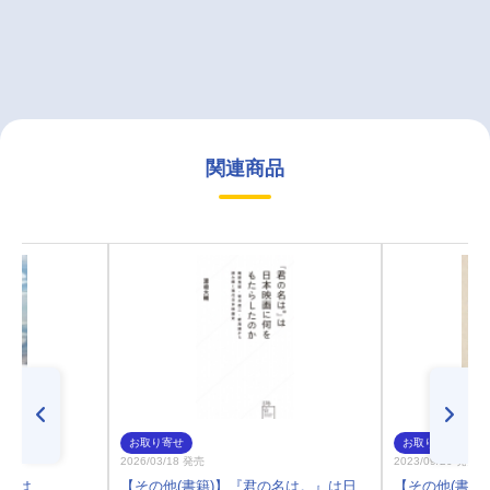
関連商品
お取り寄せ
お取り寄せ
2026/03/18 発売
2023/09/20 発売
彼女は
【その他(書籍)】『君の名は。』は日
【その他(書籍