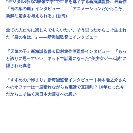
“デジタル時代の映像文学”で世界を魅了する新海誠監督、最新作
『言の葉の庭』インタビュー！ 「アニメーションだからこそ、
新鮮な驚きを与えられる」(新海)
全ての人たちに楽しんでもらいたい、そう思ったからこそ生まれ
た『君の名は。』――新海誠監督にインタビュー
『天気の子』新海誠監督＆田村篤作画監督インタビュー｜「もっ
と誇りに思っていい」ネットで話題になった“美少女ゲーム説”に
隠された真意
『すずめの戸締まり』新海誠監督インタビュー｜神木隆之介さん
へのオファーは一度断れながらも電話で直談判!? 10年たった今
だからこそ描く東日本大震災への想い