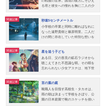
宙に離れたミカコとノボルは携帯メ
の戦後の世界。国境の彼方にそびえ
ールで連絡をとりあうが、リシテア
る塔と彼女への憧れを胸に二人の少
号が木星・エウロパ基地を経由して
年は飛行機を作る。はたして彼ら
更に太陽系の深淵に向かうにつれ
は、いつかの放課後に交わした約束
関連記事
秒速5センチメートル
て、メールの電波の往復にかかる時
の場所に立つことができるのか…。
間は開いていく。ノボルはミカコか
作品名雲のむこう、約束の場所放送
小学校の卒業と同時に離ればなれに
らのメールだけを心待ちにしている
形態劇場版アニメスケジュール2004
なった遠野貴樹と篠原明里。二人だ
自身に苛立ちつつも、日常生活を送
年11月20日（土）キャストヒロキ：
けの間に存在していた特別な想いを
っていく。作品名ほしのこえ放送形
吉岡秀隆タクヤ：萩原聖人サユリ：
よそに、時だけが過ぎていった。そ
態劇場版アニメスケジュール2002年
南里侑香岡部：石塚運昇冨澤：井上
んなある日、大雪の降るなか、つい
関連記事
星を追う子ども
2月2日（土）キャストノボル：鈴木
和彦マキ：水野理紗有坂：木内秀信
に貴樹は明里に会いに行く……。貴
千尋ミカコ：武藤寿美スタッフ監
水野理佳：中川里江スタッフ原作・
樹と明里の再会の日を描いた「桜花
ある日、父の形見の鉱石ラジオから
督・脚本・美術・撮影：新海誠音
監督・脚本：新海誠音楽：天門キャ
抄」、その後の貴樹を別の人物の視
聴こえてきた不思議な唄。その唄を
楽：天門主題歌｢THROUGHTHEYEA
ラクターデザイン・総作画監督：田
点から描いた「コスモナウト」、そ
忘れられない少女アスナは、地下世
RSANDFARAWAY｣Low公開開始年＆
澤潮美術：丹治匠 新海誠制作：コ
して彼らの魂の彷徨（ほうこう）を
界アガルタから来たという少年シュ
季節2002アニメ映画(C)MakotoShink
ミックス・ウェーブ・フィルム主題
切り取った表題作「秒速5センチメー
ンに出会う。2人は心を通わせるも、
関連記事
言の葉の庭
ai/CoMixWaveFilms動画配信情報【P
歌「きみのこえ」川嶋あい公開開始
トル」。3本の連作アニメーション作
少年は突然姿を消してしまう。「も
R】※本ページは動画配信サービスの
年＆季節2004アニメ映画(C)MakotoS
品。作品名秒速5センチメートル放送
う一度あの人に会いたい」そう願う
靴職人を目指す高校生・タカオは、
プロモーションが含まれています。
hinkai/CoMixWaveFilms『雲のむこ
形態劇場版アニメスケジュール2007
アスナの前にシュンと瓜二つの少年
雨の朝は決まって学校をさぼり、公
※詳細や最新の配信情報は配信サー
う、約束の場所』公式サイト『新海
年3月3日（土）キャスト遠野貴樹：
シンと、妻との再会を切望しアガル
園の日本庭園で靴のスケッチを描い
ビス公式サイトをご確認ください。D
作品スタッフ』公式Twitter 「雲のむ
水橋研二篠原明里（第一話『桜花
タを探す教師モリサキが現れる。そ
ていた。ある日、タカオは、ひとり