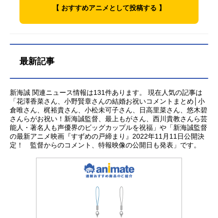
ai/CMMMY『星を追う子ども』公式
SHIWADaisuke制作：コミックス・ウ
づいた2人。お互いにメモを残すこと
議な能力があった。「ねぇ、今から
つんとたたずむ、古ぼけた扉。なに
【 おすすめアニメとして投稿する 】
サイト 「星を追う子ど...
ェーブ・フィルム主題歌「Rain」秦
にし、力を合わせてその状況を乗り
晴れるよ」少しずつ雨が止み、美し
かに引き寄せられるように、すずめ
基博公開開始年＆季節2013アニメ映
切っていく。ところが2人の気持ちが
く光り出す街並み。それは祈るだけ
は扉に手を伸ばすが…やがて、日本
画(C)MakotoShinkai/CoMixWaveFilm
打ち解けてきた矢先、入れ替わりが
で、空を晴れに出来る力だったーー
各地で次々に開き始める扉。その向
s『言の葉の庭』公式サイト「新海作
突如、途切れてしまい…!?作品名君
作品名天気の子放送形態劇場版アニ
こう側からは災いが訪れてしまうた
品スタッフ」公式Twitter 「言の葉の
の名は。放送形態劇場版アニメスケ
メスケジュール2019年7月19日
め、開いた扉は閉めなければいけな
最新記事
庭」のグッズを探す動画配信情報【P
ジュール2016年8月26日（金）キャ
（金）キャスト森嶋帆高：醍醐虎汰
いのだという。―星と、夕陽と、朝
R】※本ページは動画配信サー...
スト立花瀧：神木隆之介宮水三葉：
朗天野陽菜：森七菜須賀圭介：小栗
の空と。迷い込んだその場所には、
上白石萌音奥寺ミキ：長澤まさみ宮
旬夏美：本田翼冨美：倍賞千恵子天
すべての時間が溶けあったような、
新海誠 関連ニュース情報は131件あります。 現在人気の記事は
水一葉：市原悦子勅使河原克彦：成
野凪：吉柳咲良安井：平泉成高井：
空があった―不思議な扉に導かれ、
「花澤香菜さん、小野賢章さんの結婚お祝いコメントまとめ│小
倉唯さん、梶裕貴さん、小松未可子さん、日高里菜さん、悠木碧
田凌名取早耶香：悠木碧藤井司：島
梶裕貴須賀萌花：香月萌衣間宮夫
すずめの“戸締まりの旅”がはじまる。
さんらがお祝い！新海誠監督、最上もがさん、西川貴教さんら芸
﨑信長高木真太：石川界人宮水四
人：島本須美佐々木巡査：市ノ瀬加
作品名すずめの戸締まり放送形態劇
能人・著名人も声優界のビッグカップルを祝福」や「新海誠監督
葉：谷花音宮水トシキ：てらそまま
那アヤネ：佐倉綾音カナ：花澤香菜
場版アニメスケジュール2022年11月
の最新アニメ映画『すずめの戸締まり』2022年11月11日公開決
さき宮水二葉：大原さやか瀧の父：
スカウトマン木村：木村良平占いお
11日（金）キャスト岩戸鈴芽：原菜
定！ 監督からのコメント、特報映像の公開日も発表」です。
井上和...
ババ：野沢雅子荒木研究官：荒木健
乃華宗像草太：松村北斗宗像羊朗：
太郎神主：柴田秀勝スタッフ原作・
松本白鸚岩戸環：深津絵里岡部稔：
脚本・監督：新海誠音楽：RADWIMP
染谷将太二ノ宮ルミ：伊藤沙莉海部
Sキャラクターデザイン：田中将賀作
千果：花瀬琴音岩戸椿芽：花澤香菜
画監督：田村篤美術監督：滝口比呂
芹澤朋也：神木隆之介スタッフ原
志制作：コミックス・ウェーブ・フ
作・脚本・監督：新海誠キャラクタ