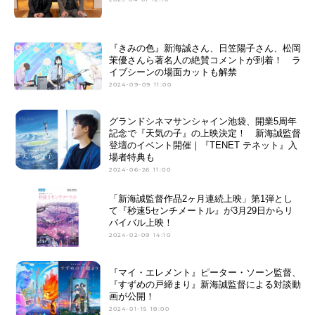
『きみの色』新海誠さん、日笠陽子さん、松岡
茉優さんら著名人の絶賛コメントが到着！ ラ
イブシーンの場面カットも解禁
2024-09-09 11:00
グランドシネマサンシャイン池袋、開業5周年
記念で『天気の子』の上映決定！ 新海誠監督
登壇のイベント開催｜『TENET テネット』入
場者特典も
2024-06-26 11:00
「新海誠監督作品2ヶ月連続上映」第1弾とし
て『秒速5センチメートル』が3月29日からリ
バイバル上映！
2024-02-09 14:10
『マイ・エレメント』ピーター・ソーン監督、
『すずめの戸締まり』新海誠監督による対談動
画が公開！
2024-01-15 18:00