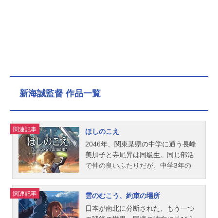
新海誠監督 作品一覧
関連記事
ほしのこえ
2046年、関東某県の中学に通う長峰
美加子と寺尾昇は同級生。同じ部活
で仲の良いふたりだが、中学3年の
夏、ミカコは国連軍の選抜メンバー
に選ばれたことをノボルに告げる。2
関連記事
雲のむこう、約束の場所
047年、冬、ミカコは地球を後にし、
ノボルは高校に進学する。地上と宇
日本が南北に分断された、もう一つ