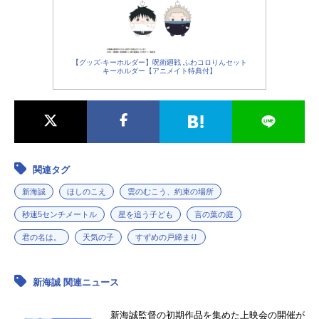
ィルム公...
ーデザイン：田中将賀作画監督：土
屋堅一美術監督：丹治匠音楽：RAD
WIMPS 陣内一真制作：コミック
ス・ウェーブ・フィルム制作プロデ
ュース：STORYinc.主題歌「すず
【グッズ-キーホルダー】呪術廻戦 ふわコロりんセット
キーホルダー【アニメイト特典付】
め」十明公開開始年＆季節2022アニ
メ映画(C)20...
関連タグ
新海誠
ほしのこえ
雲のむこう、約束の場所
秒速5センチメートル
星を追う子ども
言の葉の庭
君の名は。
天気の子
すずめの戸締まり
新海誠 関連ニュース
新海誠監督の初期作品を集めた上映会の開催が