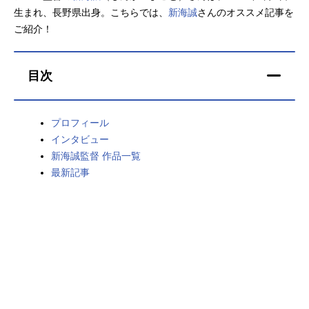
生まれ、長野県出身。こちらでは、
新海誠
さんのオススメ記事を
アニメ映画一覧
実写化映画一覧
ご紹介！
今期アニメ曜日別一覧
目次
春アニメ
夏アニメ
秋アニメ
冬アニメ
プロフィール
インタビュー
男性声優/女性声優一覧
新海誠監督 作品一覧
最新記事
FOLLOW US