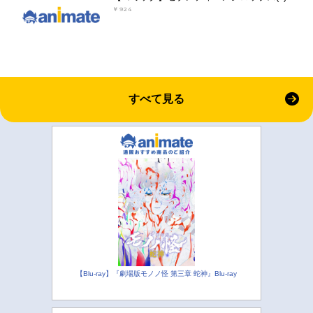
￥924
すべて見る
【Blu-ray】『劇場版モノノ怪 第三章 蛇神』Blu-ray