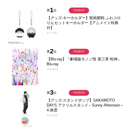
1
第
位
予約受付中
【グッズ-キーホルダー】呪術廻戦 ふわコロ
りんセットキーホルダー【アニメイト特典
付】
￥1,100
2
第
位
予約受付中
【Blu-ray】『劇場版モノノ怪 第三章 蛇神』
Blu-ray
￥9,900
3
第
位
予約受付中
【グッズ-スタンドポップ】SAKAMOTO
DAYS アクリルスタンド～Sunny Afternoon～
4.南雲
￥2,200