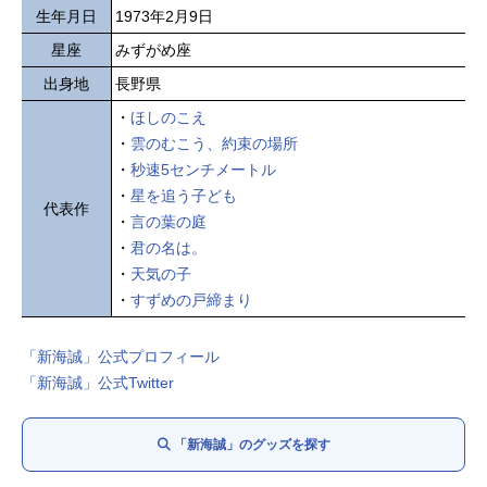
生年月日
1973年2月9日
星座
みずがめ座
出身地
長野県
・
ほしのこえ
・
雲のむこう、約束の場所
・
秒速5センチメートル
・
星を追う子ども
代表作
・
言の葉の庭
・
君の名は。
・
天気の子
・
すずめの戸締まり
「新海誠」公式プロフィール
「新海誠」公式Twitter
「新海誠」のグッズを探す