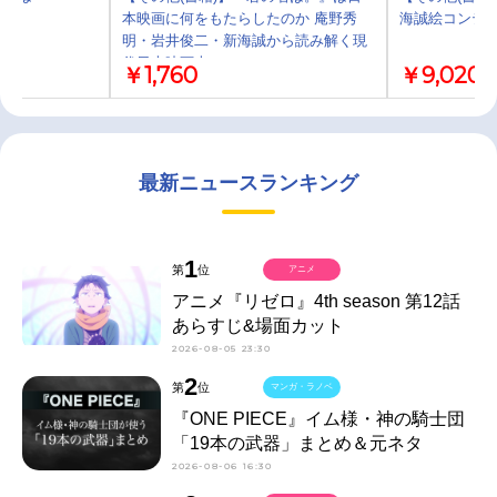
本映画に何をもたらしたのか 庵野秀
海誠絵コンテ集
明・岩井俊二・新海誠から読み解く現
代日本映画史
￥1,760
￥9,020
最新ニュースランキング
1
第
位
アニメ
アニメ『リゼロ』4th season 第12話
あらすじ&場面カット
2026-08-05 23:30
2
第
位
マンガ・ラノベ
『ONE PIECE』イム様・神の騎士団
「19本の武器」まとめ＆元ネタ
2026-08-06 16:30