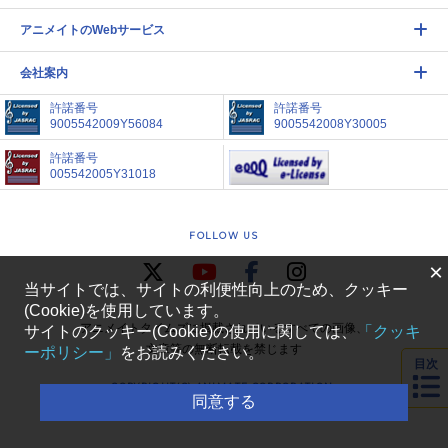
アニメイトのWebサービス
会社案内
許諾番号
許諾番号
9005542009Y56084
9005542008Y30005
許諾番号
005542005Y31018
FOLLOW US
×
当サイトでは、サイトの利便性向上のため、クッキー
(Cookie)を使用しています。
アニメイトタイムズに掲載されているすべての画像、
サイトのクッキー(Cookie)の使用に関しては、
「クッキ
文章等の無断転載を禁じます
ーポリシー」
をお読みください。
目次
COPYRIGHT(C) ANIMATE CORPORATION.
同意する
ALL RIGHTS RESERVED