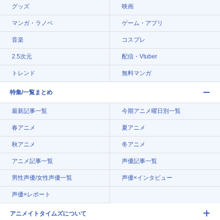
グッズ
映画
マンガ・ラノベ
ゲーム・アプリ
音楽
コスプレ
2.5次元
配信・Vtuber
トレンド
無料マンガ
特集/一覧まとめ
最新記事一覧
今期アニメ曜日別一覧
春アニメ
夏アニメ
秋アニメ
冬アニメ
アニメ記事一覧
声優記事一覧
男性声優/女性声優一覧
声優×インタビュー
声優×レポート
アニメイトタイムズについて