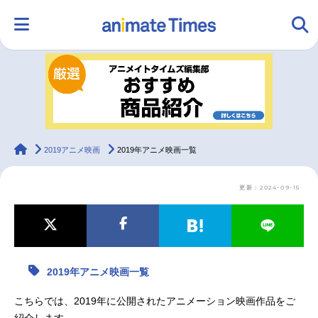
HOME
ランキング
アニメ
声優
ラジオ
みんなの声
グッズ
映画
animateTimes
2019アニメ映画
2019年アニメ映画一覧
更新：2024-09-15
マンガ・ラノベ
ゲーム・アプリ
音楽
コスプレ
2.5次元
配信・Vtuber
トレンド
無料マンガ
2019年アニメ映画一覧
最新記事一覧
こちらでは、2019年に公開されたアニメーション映画作品をご
アニメ記事一覧
声優記事一覧
紹介します。