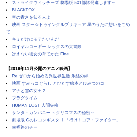
ストライクウィッチーズ 劇場版 501部隊発進しますっ！
BLACKFOX
空の青さを知る人よ
映画 スター☆トゥインクルプリキュア 星のうたに想いをこめ
て
キミだけにモテたいんだ
ロイヤルコーギー レックスの大冒険
冴えない彼女の育てかた Fine
【2019年11月公開のアニメ映画】
Re:ゼロから始める異世界生活 氷結の絆
映画 すみっコぐらし とびだす絵本とひみつのコ
アナと雪の女王２
フラグタイム
HUMAN LOST 人間失格
サンタ・カンパニー ～クリスマスの秘密～
劇場版 Gのレコンギスタ Ⅰ「行け！コア・ファイター」
幸福路のチー