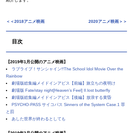
アニメ映画一覧
実写化映画一覧
＜＜2018アニメ映画
2020アニメ映画＞＞
今期アニメ曜日別一覧
春アニメ
夏アニメ
目次
秋アニメ
冬アニメ
男性声優/女性声優一覧
【2019年1月公開のアニメ映画】
ラブライブ！サンシャイン!!The School Idol Movie Over the
FOLLOW US
Rainbow
劇場版総集編メイドインアビス【前編】旅立ちの夜明け
劇場版 Fate/stay night[Heaven’s Feel] II.lost butterfly
劇場版総集編メイドインアビス【後編】放浪する黄昏
PSYCHO-PASS サイコパス Sinners of the System Case.1 罪
と罰
あした世界が終わるとしても
【2019年2月公開のアニメ映画】