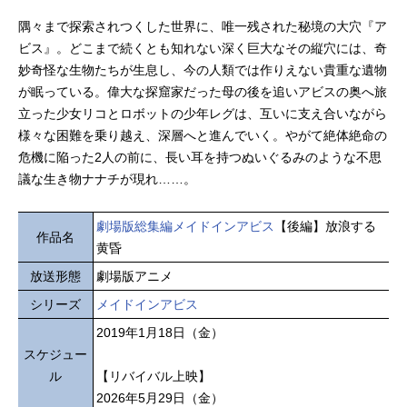
隅々まで探索されつくした世界に、唯一残された秘境の大穴『ア
ビス』。どこまで続くとも知れない深く巨大なその縦穴には、奇
妙奇怪な生物たちが生息し、今の人類では作りえない貴重な遺物
が眠っている。偉大な探窟家だった母の後を追いアビスの奥へ旅
立った少女リコとロボットの少年レグは、互いに支え合いながら
様々な困難を乗り越え、深層へと進んでいく。やがて絶体絶命の
危機に陥った2人の前に、長い耳を持つぬいぐるみのような不思
議な生き物ナナチが現れ……。
劇場版総集編メイドインアビス
【後編】放浪する
作品名
黄昏
放送形態
劇場版アニメ
シリーズ
メイドインアビス
2019年1月18日（金）
スケジュー
ル
【リバイバル上映】
2026年5月29日（金）