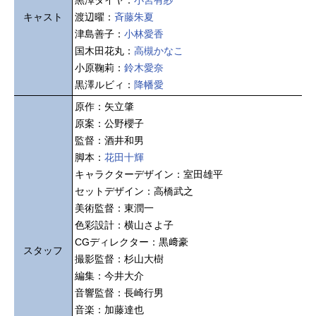
黒澤ダイヤ：
小宮有紗
キャスト
渡辺曜：
斉藤朱夏
津島善子：
小林愛香
国木田花丸：
高槻かなこ
小原鞠莉：
鈴木愛奈
黒澤ルビィ：
降幡愛
原作：矢立肇
原案：公野櫻子
監督：酒井和男
脚本：
花田十輝
キャラクターデザイン：室田雄平
セットデザイン：高橋武之
美術監督：東潤一
色彩設計：横山さよ子
CGディレクター：黒﨑豪
スタッフ
撮影監督：杉山大樹
編集：今井大介
音響監督：長崎行男
音楽：加藤達也