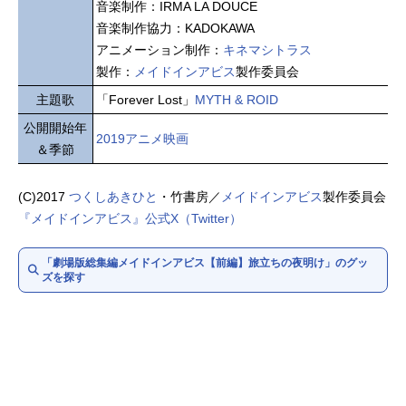
音楽制作：IRMA LA DOUCE
音楽制作協力：KADOKAWA
アニメーション制作：
キネマシトラス
製作：
メイドインアビス
製作委員会
主題歌
「Forever Lost」
MYTH & ROID
公開開始年
2019アニメ映画
＆季節
(C)2017
つくしあきひと
・竹書房／
メイドインアビス
製作委員会
『メイドインアビス』公式X（Twitter）
「劇場版総集編メイドインアビス【前編】旅立ちの夜明け」のグッ
ズを探す