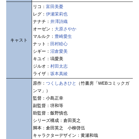
リコ：
富田美憂
レグ：
伊瀬茉莉也
ナナチ：
井澤詩織
オーゼン：
大原さやか
マルルク：
豊崎愛生
キャスト
ナット：
田村睦心
シギー：
沼倉愛美
キユイ：塙愛美
ジルオ：
村田太志
ライザ：
坂本真綾
原作：
つくしあきひと
（竹書房「WEBコミックガ
ンマ」）
監督：小島正幸
副監督：垪和等
助監督：飯野慎也
シリーズ構成：倉田英之
脚本：倉田英之 小柳啓伍
キャラクターデザイン：黄瀬和哉