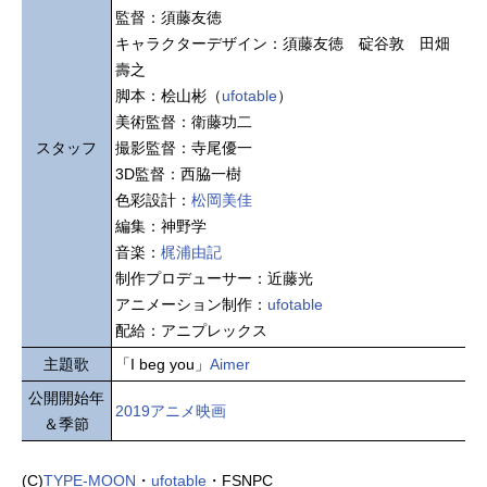
監督：須藤友徳
キャラクターデザイン：須藤友徳 碇谷敦 田畑
壽之
脚本：桧山彬（
ufotable
）
美術監督：衛藤功二
スタッフ
撮影監督：寺尾優一
3D監督：西脇一樹
色彩設計：
松岡美佳
編集：神野学
音楽：
梶浦由記
制作プロデューサー：近藤光
アニメーション制作：
ufotable
配給：アニプレックス
主題歌
「I beg you」
Aimer
公開開始年
2019アニメ映画
＆季節
(C)
TYPE-MOON
・
ufotable
・FSNPC