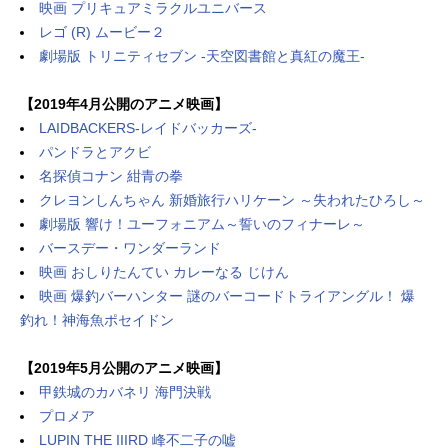
映画 プリキュアミラクルユニバース
レゴ (R) ムービー２
劇場版 トリニティセブン -天空図書館と真紅の魔王-
【2019年4月公開のアニメ映画】
LAIDBACKERS-レイドバッカーズ-
パンドラとアクビ
名探偵コナン 紺青の拳
クレヨンしんちゃん 新婚旅行ハリケーン ～失われたひろし～
劇場版 響け！ユーフォニアム～誓いのフィナーレ～
バースデー・ワンダーランド
映画 おしりたんてい カレーなる じけん
映画 爆釣バーハンター 謎のバーコードトライアングル！ 爆
釣れ！神海魚ポセイドン
【2019年5月公開のアニメ映画】
甲鉄城のカバネリ 海門決戦
プロメア
LUPIN THE IIIRD 峰不二子の嘘