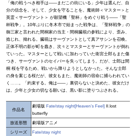
「俺の戦うべき相手は――まだこの街にいる」少年は選んだ、自
分の信念を。そして、少女を守ることを。魔術師＜マスター＞と
英霊＜サーヴァント＞ が願望機「聖杯」をめぐり戦う――「聖
杯戦争」。10年ぶりに冬木市で始まった戦争は、「聖杯戦争」の
御三家と言われた間桐家の当主・間桐臓硯の参戦により、歪み、
捻じれ、拗れる。臓硯はサーヴァントとして真アサシンを召喚。
正体不明の影が町を蠢き、次々とマスターとサーヴァントが倒れ
ていった。マスターとして戦いに加わっていた衛宮士郎もまた傷
つき、サーヴァントのセイバーを失ってしまう。だが、士郎は間
桐 桜を守るため、戦いから降りようとしなかった。そんな士郎
の身を案じる桜だが、彼女もまた、魔術師の宿命に捕らわれてい
く……。「約束する。俺は――」裏切らないと決めた、彼女だけ
は。少年と少女の切なる願いは、黒い影に塗りつぶされる。
劇場版
Fate/stay night[Heaven’s Feel]
II.lost
作品名
butterfly
放送形態
劇場版アニメ
シリーズ
Fate/stay night