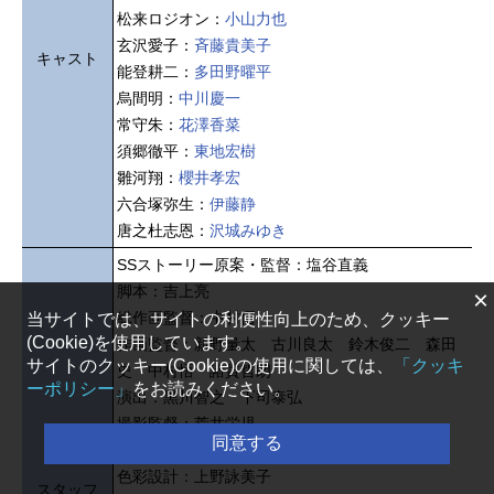
松来ロジオン：
小山力也
玄沢愛子：
斉藤貴美子
キャスト
能登耕二：
多田野曜平
烏間明：
中川慶一
常守朱：
花澤香菜
須郷徹平：
東地宏樹
雛河翔：
櫻井孝宏
六合塚弥生：
伊藤静
唐之杜志恩：
沢城みゆき
SSストーリー原案・監督：塩谷直義
脚本：吉上亮
×
総作画監督：中村悟
当サイトでは、サイトの利便性向上のため、クッキー
(Cookie)を使用しています。
作画監督：新野量太 古川良太 鈴木俊二 森田
サイトのクッキー(Cookie)の使用に関しては、
「クッキ
史 中村悟 諸貫哲朗
ーポリシー」
をお読みください。
演出：黒川智之 下司泰弘
撮影監督：荒井栄児
同意する
3D：サブリメイション
色彩設計：上野詠美子
スタッフ