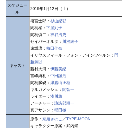
スケジュー
2019年1月12日（土）
ル
衛宮士郎：
杉山紀彰
間桐桜：
下屋則子
間桐慎二：
神谷浩史
セイバーオルタ：
川澄綾子
遠坂凛：
植田佳奈
イリヤスフィール・フォン・アインツベルン：
門
脇舞以
キャスト
藤村大河：
伊藤美紀
言峰綺礼：
中田譲治
間桐臓硯：
津嘉山正種
ギルガメッシュ：
関智一
ライダー：
浅川悠
アーチャー：
諏訪部順一
真アサシン：
稲田徹
原作：
奈須きのこ
／
TYPE-MOON
キャラクター原案：武内崇