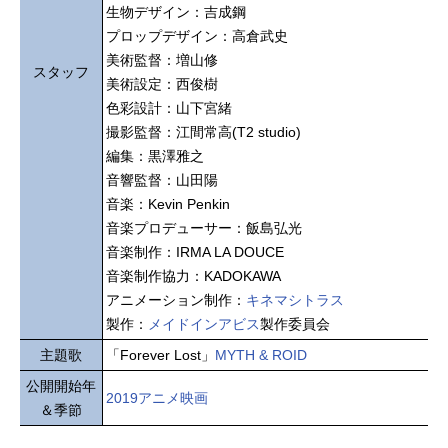
生物デザイン：吉成鋼
プロップデザイン：高倉武史
美術監督：増山修
スタッフ
美術設定：西俊樹
色彩設計：山下宮緒
撮影監督：江間常高(T2 studio)
編集：黒澤雅之
音響監督：山田陽
音楽：Kevin Penkin
音楽プロデューサー：飯島弘光
音楽制作：IRMA LA DOUCE
音楽制作協力：KADOKAWA
アニメーション制作：
キネマシトラス
製作：
メイドインアビス
製作委員会
主題歌
「Forever Lost」
MYTH & ROID
公開開始年
2019アニメ映画
＆季節