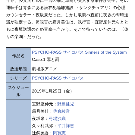
年冬、公安局ビルに一台の暴走車両が突入する事件が発生。その
運転手は青森にある潜在犯隔離施設 〈サンクチュアリ〉の心理
カウンセラー・夜坂泉だった。しかし取調べ直前に夜坂の即時送
還が決定する。監視官の霜月美佳は、執行官・宜野座伸元らとと
もに夜坂送還のため青森へ向かう。そこで待っていたのは、〈偽
りの楽園〉だった。
PSYCHO-PASS サイコパス Sinners of the System
作品名
Case.1 罪と罰
放送形態
劇場版アニメ
シリーズ
PSYCHO-PASS サイコパス
スケジュー
2019年1月25日（金）
ル
宜野座伸元：
野島健児
霜月美佳：
佐倉綾音
夜坂泉：
弓場沙織
久々利武弥：
平井祥恵
辻飼羌香：
岡寛恵