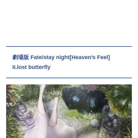
劇場版 Fate/stay night[Heaven’s Feel]
II.lost butterfly