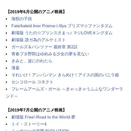
【2019年6月公開のアニメ映画】
海獣の子供
Fate/kaleid liner Prisma☆Illya プリズマ☆ファンタズム
劇場版 うたの☆プリンスさまっ♪ マジLOVEキングダム
劇場版 誰ガ為のアルケミスト
ガールズ＆パンツァー 最終章 第2話
青春ブタ野郎はゆめみる少女の夢を見ない
きみと、波にのれたら
薄暮
それいけ！アンパンマン きらめけ！アイスの国のバニラ姫
センコロール コネクト
フレームアームズ・ガール ～きゃっきゃうふふなワンダーラ
ンド～
【2019年7月公開のアニメ映画】
劇場版 Free!-Road to the World-夢
トイ・ストーリー4
ミュウツーの逆襲 EVOLUTION