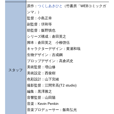
原作：
つくしあきひと
（竹書房「WEBコミックガ
ンマ」）
監督：小島正幸
副監督：垪和等
助監督：飯野慎也
シリーズ構成：倉田英之
脚本：倉田英之 小柳啓伍
キャラクターデザイン：黄瀬和哉
生物デザイン：吉成鋼
プロップデザイン：高倉武史
美術監督：増山修
スタッフ
美術設定：西俊樹
色彩設計：山下宮緒
撮影監督：江間常高(T2 studio)
編集：黒澤雅之
音響監督：山田陽
音楽：Kevin Penkin
音楽プロデューサー：飯島弘光