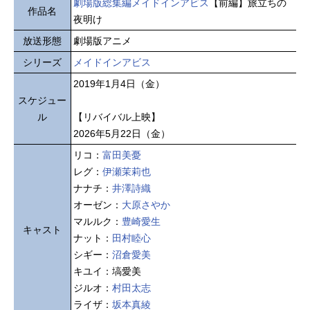
劇場版総集編メイドインアビス
【前編】旅立ちの
作品名
夜明け
放送形態
劇場版アニメ
シリーズ
メイドインアビス
2019年1月4日（金）
スケジュー
ル
【リバイバル上映】
2026年5月22日（金）
リコ：
富田美憂
レグ：
伊瀬茉莉也
ナナチ：
井澤詩織
オーゼン：
大原さやか
マルルク：
豊崎愛生
キャスト
ナット：
田村睦心
シギー：
沼倉愛美
キユイ：塙愛美
ジルオ：
村田太志
ライザ：
坂本真綾