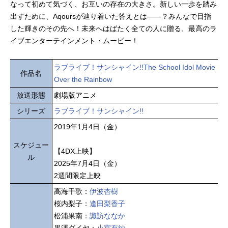
なって初めて気づく、お互いの存在の大きさ。新しい一歩を踏み
出すために、Aqoursが辿り着いた答えとは——？みんなで目指
した輝きのその先へ！未来へはばたく全ての人に贈る、最高のラ
イブエンターテインメント・ムービー！
ラブライブ！サンシャイン!!The School Idol Movie
作品名
Over the Rainbow
放送形態
劇場版アニメ
シリーズ
ラブライブ！サンシャイン!!
2019年1月4日（金）
スケジュー
【4DX上映】
ル
2025年7月4日（金）
2週間限定上映
高海千歌：
伊波杏樹
桜内梨子：
逢田梨香子
松浦果南：
諏訪ななか