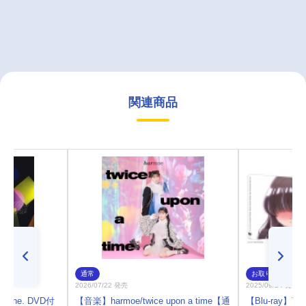
関連商品
通常
お取り寄せ
2026/07/22 発売
2025/09/24 発売
ne. DVD付
【音楽】harmoe/twice upon a time【通
【Blu-ray