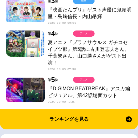
3
第
位
映画
『映画たんプリ』ゲスト声優に鬼頭明
里・島﨑信長・内山昂輝
2026-08-09 09:00
4
第
位
アニメ
夏アニメ『プラノサウルス ガチコセ
イブツ部』第5話に古川登志夫さん、
千葉繁さん、山口勝さんがゲスト出
演！
2026-08-09 07:30
5
第
位
アニメ
『DIGIMON BEATBREAK』アスカ編
ビジュアル、第42話場面カット
2026-08-08 15:25
ランキングを見る