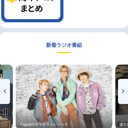
新着ラジオ番組
Trignalのキラキラ☆ビートＲ
森久