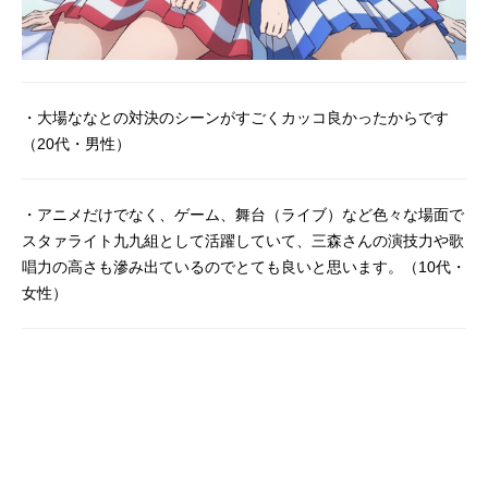
・大場ななとの対決のシーンがすごくカッコ良かったからです
（20代・男性）
・アニメだけでなく、ゲーム、舞台（ライブ）など色々な場面で
スタァライト九九組として活躍していて、三森さんの演技力や歌
唱力の高さも滲み出ているのでとても良いと思います。（10代・
女性）