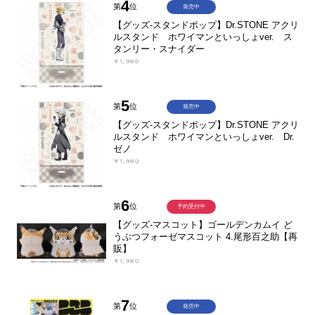
4
第
位
発売中
【グッズ-スタンドポップ】Dr.STONE アクリ
ルスタンド ホワイマンといっしょver. ス
タンリー・スナイダー
￥1,980
5
第
位
発売中
【グッズ-スタンドポップ】Dr.STONE アクリ
ルスタンド ホワイマンといっしょver. Dr.
ゼノ
￥1,980
6
第
位
予約受付中
【グッズ-マスコット】ゴールデンカムイ ど
うぶつフォーゼマスコット 4.尾形百之助【再
販】
￥1,980
7
第
位
発売中