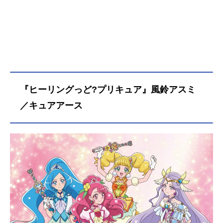
『ヒーリングっど?プリキュア』風鈴アスミ
／キュアアース