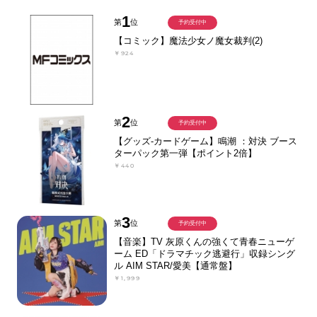
1
第
位
予約受付中
【コミック】魔法少女ノ魔女裁判(2)
￥924
2
第
位
予約受付中
【グッズ-カードゲーム】鳴潮 ：対決 ブース
ターパック第一弾【ポイント2倍】
￥440
3
第
位
予約受付中
【音楽】TV 灰原くんの強くて青春ニューゲ
ーム ED「ドラマチック逃避行」収録シング
ル AIM STAR/愛美【通常盤】
￥1,999