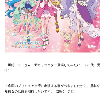
・風鈴アスミさん、新キャラクター登場してみたい。（20代・男
性）
・念願のプリキュア声優に出演する事が出来ましたから、是非今
夏彼女の活躍を期待したいです。（20代・男性）