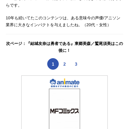
らです。
10年も続いてたこのコンテンツは、ある意味今の声優/アニソン
業界に大きなインパクトを与えましたね。（20代・女性）
次ページ：『結城友奈は勇者である』東郷美森／鷲尾須美はこの
後に！
1
2
3