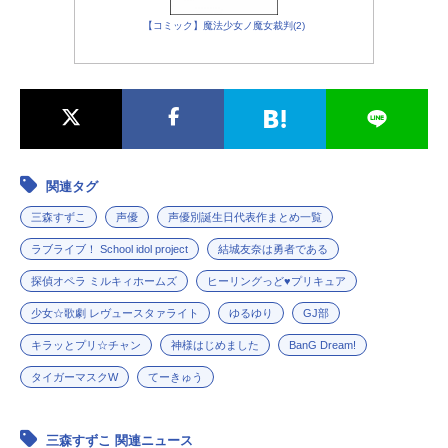
【コミック】魔法少女ノ魔女裁判(2)
関連タグ
三森すずこ
声優
声優別誕生日代表作まとめ一覧
ラブライブ！ School idol project
結城友奈は勇者である
探偵オペラ ミルキィホームズ
ヒーリングっど♥プリキュア
少女☆歌劇 レヴュースタァライト
ゆるゆり
GJ部
キラッとプリ☆チャン
神様はじめました
BanG Dream!
タイガーマスクW
てーきゅう
三森すずこ 関連ニュース