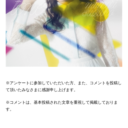
※アンケートに参加していただいた方、また、コメントを投稿し
て頂いたみなさまに感謝申し上げます。
※コメントは、基本投稿された文章を重視して掲載しておりま
す。