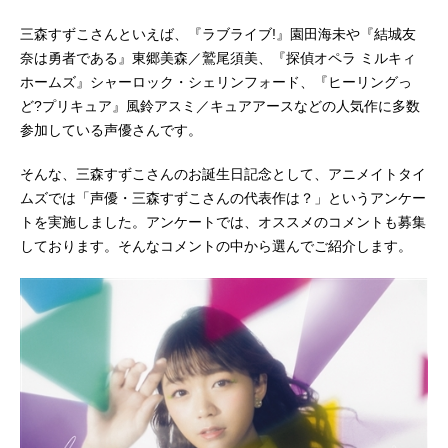
三森すずこさんといえば、『ラブライブ!』園田海未や『結城友
奈は勇者である』東郷美森／鷲尾須美、『探偵オペラ ミルキィ
ホームズ』シャーロック・シェリンフォード、『ヒーリングっ
ど?プリキュア』風鈴アスミ／キュアアースなどの人気作に多数
参加している声優さんです。
そんな、三森すずこさんのお誕生日記念として、アニメイトタイ
ムズでは「声優・三森すずこさんの代表作は？」というアンケー
トを実施しました。アンケートでは、オススメのコメントも募集
しております。そんなコメントの中から選んでご紹介します。