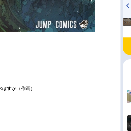
TVアニメ『戦隊大失格』
ハイキュー!! 烏野高校放送部!
radio 大直会 2nd season
水ぽすか（作画）