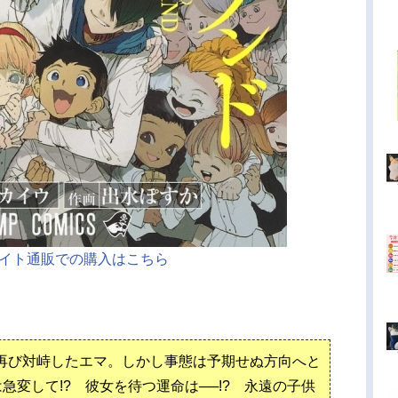
イト通販での購入はこちら
再び対峙したエマ。しかし事態は予期せぬ方向へと
急変して!? 彼女を待つ運命は──!? 永遠の子供