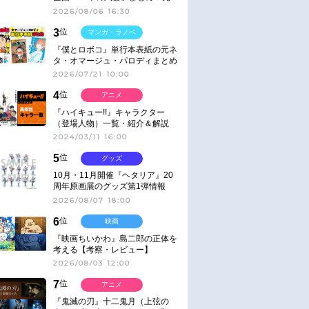
ネタ
2026/08/06 16:30
3
位
マンガ・ラノベ
『僕とロボコ』単行本表紙の元ネ
タ・オマージュ・パロディまとめ
2026/07/21 10:00
4
位
アニメ
『ハイキュー!!』キャラクター
（登場人物）一覧・紹介＆解説
2024/03/11 16:00
5
位
グッズ
10月・11月開催『ヘタリア』20
周年原画展のグッズ第1弾情報
2026/08/07 18:00
6
位
映画
『映画ちいかわ』島二郎の正体を
考える【考察・レビュー】
2026/08/03 12:00
7
位
アニメ
『鬼滅の刃』十二鬼月（上弦の