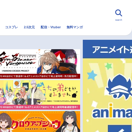
search
コスプレ
2.5次元
配信・Vtuber
無料マンガ
んなの声
グッズ
映画
・Vtuber
トレンド
無料マンガ
秋アニメ
冬アニメ