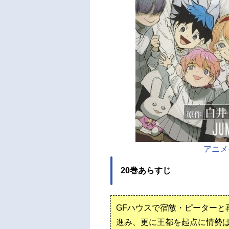
アニメ
20巻あらすじ
GFハウスで宿敵・ピーターと
進み、更に王都を起点に情勢は