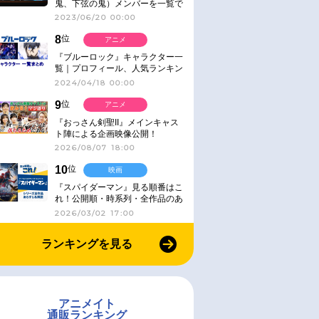
鬼、下弦の鬼）メンバーを一覧で
紹介＆解説（登場鬼の情報まと
2023/06/20 00:00
め）
8
位
アニメ
『ブルーロック』キャラクター一
覧｜プロフィール、人気ランキン
グ、キャラソン、診断など気にな
2024/04/18 00:00
る情報まとめ
9
位
アニメ
『おっさん剣聖II』メインキャス
ト陣による企画映像公開！
2026/08/07 18:00
10
位
映画
『スパイダーマン』見る順番はこ
れ！公開順・時系列・全作品のあ
らすじをまとめました
2026/03/02 17:00
ランキングを見る
アニメイト
通販ランキング