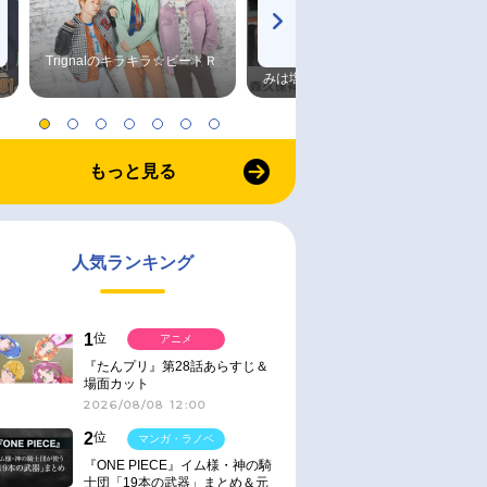
Trignalのキラキラ☆ビートＲ
森久保祥太郎×浪川大輔 つま
みは塩だけ
もっと見る
人気ランキング
1
位
アニメ
『たんプリ』第28話あらすじ＆
場面カット
2026/08/08 12:00
2
位
マンガ・ラノベ
『ONE PIECE』イム様・神の騎
士団「19本の武器」まとめ＆元