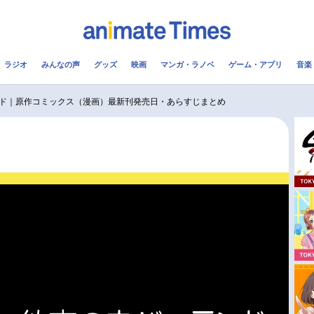
ラジオ
みんなの声
グッズ
映画
マンガ・ラノベ
ゲーム・アプリ
音楽
メ
声優
ラジオ
み
ド｜原作コミックス（漫画）最新刊発売日・あらすじまとめ
コスプレ
2.5次元
配信
アニメ映画一覧
今期アニメ曜日別一覧
実写化映画一覧
春アニメ
男性声優/女性声優一覧
夏アニメ
FOLLOW US