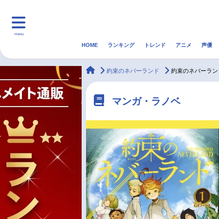
menu
HOME
ランキング
トレンド
アニメ
声優
HOME
ランキング
アニ
animateTimes
約束のネバーランド
約束のネバーラン
マンガ・ラノベ
ゲーム・アプリ
音楽
マンガ・ラノベ
最新記事一覧
アニメ記事一覧
声優記事一覧