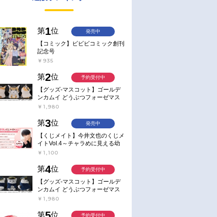
1
第
位
発売中
【コミック】ビビビコミック創刊
記念号
￥935
2
第
位
予約受付中
【グッズ-マスコット】ゴールデ
ンカムイ どうぶつフォーゼマス
コット 4.尾形百之助【再販】
￥1,980
3
第
位
発売中
【くじメイト】今井文也のくじメ
イトVol.4～チャラめに見える幼
馴染、実は一途で独占欲が強いん
￥1,100
です～
4
第
位
予約受付中
【グッズ-マスコット】ゴールデ
ンカムイ どうぶつフォーゼマス
コット 5.月島軍曹【再販】
￥1,980
5
第
位
予約受付中