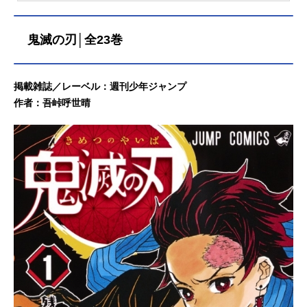
クス刊）。こちらでは『よふかしの
うた』最新刊の発売日・あらすじ・
鬼滅の刃│全23巻
表紙などの情報をご紹介していま
す。2024年3月18日に最終20巻が発
売。2025年9月30日に『よふかしの
うた－楽園編－』が発売されていま
掲載雑誌／レーベル：週刊少年ジャンプ
す。最新巻『よふかしのうた－楽園
作者：吾峠呼世晴
編－』発売日：2025/09/30価格：59
4円（税込）【コミック】よふかしの
うた―楽園編―［あらすじ］本編完
結以降、初の完全新作ストーリ
ー！！鶯アンコ、探偵。夜守コウ、
探偵……の助手。二人に舞い込んだ
奇妙な依頼。それは”永遠の若さ”を喧
伝する宗教団体［楽園］を探ること
＿＿「信者は信じて疑わない。教祖
が吸血鬼だと」夜が明けた”あの日”の
別れから時が経ち……吸血鬼を巡る
人間達の物語が、いま再び始ま
る！！最終20巻発売日：2024/03/18