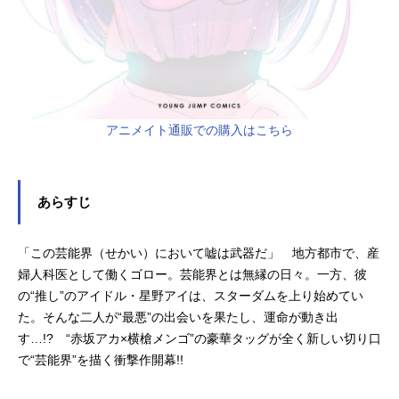
アニメイト通販での購入はこちら
あらすじ
「この芸能界（せかい）において嘘は武器だ」 地方都市で、産
婦人科医として働くゴロー。芸能界とは無縁の日々。一方、彼
の“推し”のアイドル・星野アイは、スターダムを上り始めてい
た。そんな二人が“最悪”の出会いを果たし、運命が動き出
す…!? “赤坂アカ×横槍メンゴ”の豪華タッグが全く新しい切り口
で“芸能界”を描く衝撃作開幕!!