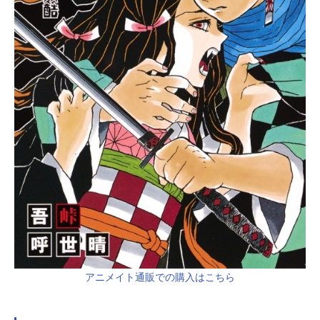
価格：627円（税込）【コミック】よ
ふかしのうた(20)通常版［あらす
じ］完結巻！夜に出会えた全てにあ
りがとう。ついに互いへの恋愛感情
を自覚したコウとナズナ。しかしそ
れは、吸血鬼と人間、ふたりの関係
がこれ以上今のままでいられないこ
とを示していた。「楽しかった！君
に会えて良かった！」恋と青春は真
夜中に生まれた。ふたりたのしよふ
かしラブス...
アニメイト通販での購入はこちら