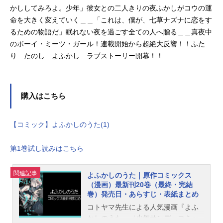
かししてみろよ。少年」彼女との二人きりの夜ふかしがコウの運
命を大きく変えていく＿＿「これは、僕が、七草ナズナに恋をす
るための物語だ」眠れない夜を過ごす全ての人へ贈る＿＿真夜中
のボーイ・ミーツ・ガール！連載開始から超絶大反響！！ふた
り たのし よふかし ラブストーリー開幕！！
購入はこちら
【コミック】よふかしのうた(1)
第1巻試し読みはこちら
関連記事
よふかしのうた｜原作コミックス
（漫画）最新刊20巻（最終・完結
巻）発売日・あらすじ・表紙まとめ
コトヤマ先生による人気漫画『よふ
かしのうた』（少年サンデーコミッ