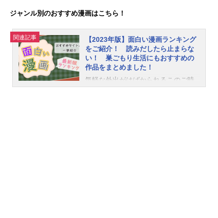
ジャンル別のおすすめ漫画はこちら！
関連記事
【2023年版】面白い漫画ランキング
をご紹介！ 読みだしたら止まらな
い！ 巣ごもり生活にもおすすめの
作品をまとめました！
気軽な外出がはばかられるこのご時
世、巣ごもり生活のお供には創作の
世界に何時間でもひたっていられる
漫画がおすすめ！完結済みから現在
連載中のものまで、老若男女が時間
を忘れて楽しめる人気＆注目作品を
ジャンル別にまとめてご紹介しま
す！面白い漫画｜筆者おすすめラン
キング1位：SPY×FAMILY掲載雑誌／
レーベル：少年ジャンプ+作者：遠藤
達哉 おすすめポイント父（スパ
イ）、母（殺し屋）、娘（超能力
者）、三者三様に秘密を抱えた疑似