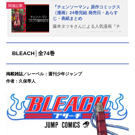
関連記事
『チェンソーマン』原作コミックス
（漫画）24巻完結 発売日・あらす
じ・表紙まとめ
藤本タツキさんによる人気漫画『チ
ェンソーマン』。2026年6月4日に最
終巻となる24巻が発売され、完結し
ました。こちらでは、『チェンソー
BLEACH│全74巻
マン』全巻の発売日・価格・あらす
じなどの情報をご紹介しています。
チェンソーマン最新刊（24巻）発
売日：2026/06/04価格：572円(税込)
掲載雑誌／レーベル：週刊少年ジャンプ
【コミック】チェンソーマン(24)［2
作者：久保帯人
4巻あらすじ］“鎧”姿で戦争の悪魔と
対峙するチェンソーマン!! ヨルに対
しアサに体を返せと迫るデンジは、
悪魔的発想を繰り出しヨルを追い詰
めていく!! 次々と概念が消滅しめち
ゃくちゃになった世界で、剥き出し
になるヨルとアサ、そしてデンジの
想い。ポチタと一緒に夢見た「幸