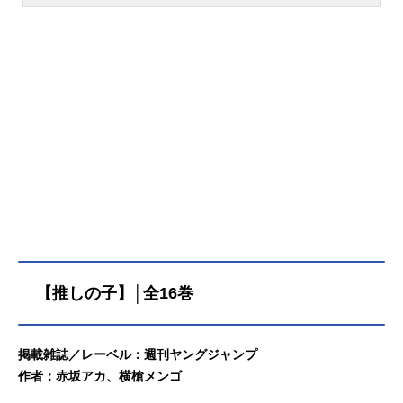
（集英社・ジャンプコミックス
刊）。コミックスは最新刊となる42
巻が2024年12月4日に発売。完結を
迎えました。本稿では、『僕のヒー
ローアカデミア』既刊から最新刊ま
での発売日・価格・あらすじなどの
情報をご紹介しています。 僕のヒ
ーローアカデミア最新刊（42巻）発
売日あらすじ発売日：2024/12/04価
格：572円(税込)【コミック】僕のヒ
ーローアカデミア(42)［42巻あらす
じ］あの日、憧れの人に認められて
嬉しかった。かけがえのない仲間た
ちとも出会えて、信じられないけ
【推しの子】│全16巻
ど“無個性”だった僕がたくさんの人に
支えられて今ここにいる。だから僕
も君に手を差し伸べたいんだ。架空
は現実に。そして今を未来へ繋ぐ物
掲載雑誌／レーベル：週刊ヤングジャンプ
語。ここが僕の…僕たちのヒーロー
作者：赤坂アカ、横槍メンゴ
アカデミア!! 僕のヒーローアカデミ