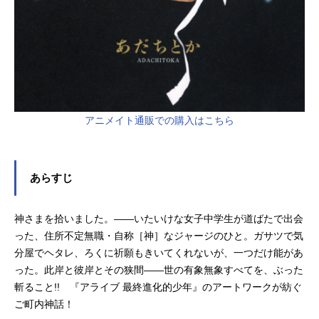
を作り上げよう!!大好きなコミックス
を舞台の主役に!!もちろん16SPECIA
LEDITIONも置ける!!自由にシールを
貼ってステ...
アニメイト通販での購入はこちら
あらすじ
神さまを拾いました。――いたいけな女子中学生が道ばたで出会
った、住所不定無職・自称［神］なジャージのひと。ガサツで気
分屋でヘタレ、ろくに祈願もきいてくれないが、一つだけ能があ
った。此岸と彼岸とその狭間――世の有象無象すべてを、ぶった
斬ること!! 『アライブ 最終進化的少年』のアートワークが紡ぐ
ご町内神話！