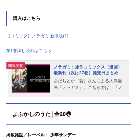
購入はこちら
【コミック】ノラガミ 新装版(1)
第1巻試し読みはこちら
関連記事
ノラガミ｜原作コミックス（漫画）
最新刊（次は27巻）発売日まとめ
あだちとか（著）さんによる人気漫
画『ノラガミ』。こちらでは、『ノ
ラガミ』最新刊の発売日・価格など
の情報をご紹介しています。なお、
現在26巻まで発売中、次巻となる27
よふかしのうた│全20巻
巻は発売日未定（未発表）です。
更新：2023/2/16ノラガミ出版社：講
談社レーベル：講談社コミックス月
刊マガジン著者：あだちとか（著）
掲載雑誌／レーベル： 少年サンデー