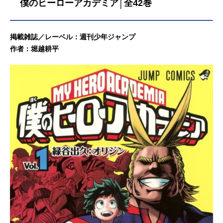
30巻が発売され、完結しました。続
僕のヒーローアカデミア│全42巻
編となる『呪術廻戦≡（モジュロ）』
（原作：芥見下々、作画：岩崎優
次）は、2026年5月1日に最終巻とな
掲載雑誌／レーベル：週刊少年ジャンプ
る3巻が発売、完結しました。こちら
作者：堀越耕平
では、『呪術廻戦』と『呪術廻戦≡
（モジュロ）』既刊から最新刊まで
の発売日・価格・あらすじなどの情
報をご紹介しています。呪術廻戦≡最
新巻（3巻）発売日：2026/05/01価
格：572円(税込)アニメイト通販での
購入はこちら［3巻あらすじ］ルメル
の信仰するカリヤンと呪霊が相似す
る事に端を発し、人類未踏の激戦へ
と至るダブラと魔虚羅。憂花を救お
うと真剣がマルと刃を交える一方、
虎杖悠仁が姿を現し…!? 果たし
て、彼らが導き出す答えは──!!呪術
廻戦全巻まとめセットアニメイト通
販での購入はこちら