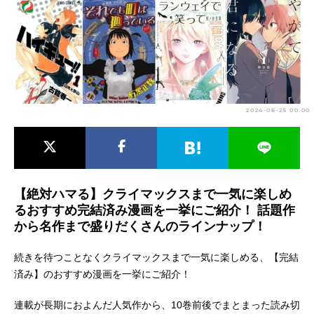
アニメ映画一覧
実写化映画一覧
今期アニメ曜日別一覧
春アニメ
夏アニメ
2024-06-25 00:00
秋アニメ
冬アニメ
男性声優/女性声優一覧
FOLLOW US
【絶対ハマる】クライマックスまで一気に楽しめ
るおすすめ完結済み漫画を一挙にご紹介！ 話題作
から名作まで盛りだくさんのラインナップ！
続きを待つことなくクライマックスまで一気に楽しめる、【完結
済み】のおすすめ漫画を一挙にご紹介！
連載が長期におよんだ人気作から、10巻前後でまとまった読み切