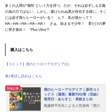
多くの人間が“個性”という力を持つ。だが、それは必ずしも正義
の為の力ではない。しかし、避けられぬ悪が存在する様に、そこ
には必ず我らヒーローがいる！ ん？ 私が誰かって？
HA―HA―HA―HA―HA！ さぁ、始まるぞ少年！ 君だけの夢
に突き進め！ “Plus Ultra”!!
購入はこちら
【コミック】僕のヒーローアカデミア(1)
第1巻試し読みはこちら
関連記事
僕のヒーローアカデミア｜原作コミ
ックス（漫画）最新刊42巻（完結）
発売日・あらすじ・表紙まとめ
堀越耕平先生による人気漫画『僕の
ヒーローアカデミア（ヒロアカ）』