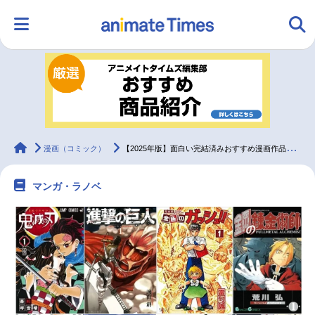
HOME
ランキング
アニメ
声優
ラジオ
みんなの声
グッズ
映画
animateTimes
漫画（コミック）
【2025年版】面白い完結済みおすすめ漫画作品一覧
マンガ・ラノベ
マンガ・ラノベ
ゲーム・アプリ
音楽
コスプレ
2.5次元
配信・Vtuber
トレンド
無料マンガ
最新記事一覧
アニメ記事一覧
声優記事一覧