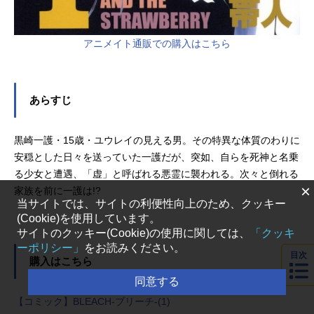
アニメイト通販での購入はこちら
あらすじ
黒崎一護・15歳・ユウレイの見える男。その特異な体質のわりに
安穏とした日々を送っていた一護だが、突如、自らを死神と名乗
る少女と遭遇、「虚」と呼ばれる悪霊に襲われる。次々と倒れる
×
家族を前に一護は!?
当サイトでは、サイトの利便性向上のため、クッキー
(Cookie)を使用しています。
サイトのクッキー(Cookie)の使用に関しては、
「クッキ
ーポリシー」
をお読みください。
目次
購入はこちら
同意する
【コミック】BLEACH-ブリーチ-(1)