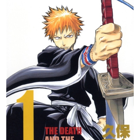
せ」は果たして──？ ド底辺血みど
ろダークヒーローアクション、堂々
完結!!全巻まとめセット（1～11巻）
アニメイト通販での購入はこちら