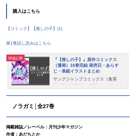
購入はこちら
【コミック】【推しの子】(1)
第1巻試し読みはこちら
関連記事
『【推しの子】』原作コミックス
（漫画）16巻完結 発売日・あらす
じ・表紙イラストまとめ
ヤングジャンプコミックス（集英
社）刊、赤坂アカ×横槍メンゴによる
人気漫画『【推しの子】』。2024年
12月18日に最新刊となる16巻が発売
ノラガミ│全27巻
され、完結しました。こちらでは、
『【推しの子】』既刊から最新刊ま
での発売日・価格・あらすじなどの
情報をご紹介しています。最終巻（1
掲載雑誌／レーベル：月刊少年マガジン
6巻）発売日 あらすじ発売日：202
作者：あだちとか