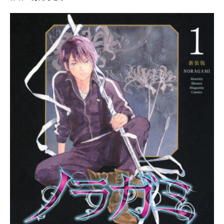
4/12/18価格：990円（税込）【コミ
ック】【推しの子】(16)通常版[ 16
巻あらすじ ]「その全てが『君』で
『星野アクア』だったよ」最終章
『星に夢に』クライマックス!! アク
アの復讐は最終局面を迎える。真に
復讐すべき相手は、果たして…!?
そして、アイがついた「15年の
嘘」、それに込められた想いも明ら
かに──。芸能界の光と闇を描く衝撃
作…最終16巻!!【推しの子】16SPECI
ALEDITION【コミック】【推しの
子】(16)SPECIALEDITION【推しの
子】16SPECIALEDITION内容★キラ
キラ箔押し加工！特別仕様カバー付
きYJC『【推しの子】』16巻★推し
ブックステージ★キャラクター＆デ
コレーションシール※コミックス16
巻の収録内容は通常版と同一です。
推したちが輝くオリジナルステージ