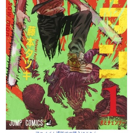
年・炭治郎の日常は、家族を鬼に皆
殺しにされたことで一変する。唯一
生き残ったものの、鬼に変貌した
妹・禰豆子を元に戻すため、また家
族を殺した鬼を討つため、炭治郎と
禰豆子は旅立つ!! 血風剣戟冒険譚、
開幕!!第2巻 アニメ『鬼滅の刃兄妹
の絆＆浅草編』エピソード収録発売
日：2016/08/0価格：440円(税込)［2
巻あらすじ］鬼殺隊入隊の最終選別
で、異形の鬼と対峙する炭治郎は、
師匠・鱗滝から教わった技で立ち...