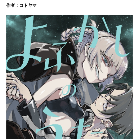
最新刊（26巻）発売日：2023/02/16
作者：コトヤマ
価格：528円(税込)アニメイト通販で
の購入はこちら次巻（27巻）発売日
未定（未発表） おすすめ漫画一覧
画像をクリックすると、関連記事に
とびます。鬼滅の刃呪術廻戦ONEPIE
CE（ワンピース）ワールドトリガー
チェンソーマン宇宙兄弟葬送のフリ
ーレン名探偵コナンその着せ替え人
形は恋をするハコヅメ東京リベンジ
ャーズ僕のヒーローアカデミア