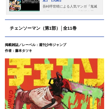
意】【完結】
吾峠呼世晴による人気マンガ『鬼滅
の刃』。こちらでは、『鬼滅の刃』
関連書籍（コミックス）の最新刊
（最終巻）までのあらすじをはじ
チェンソーマン（第1部）│全11巻
め、発売日・価格などの情報をまと
めてご紹介しています。なお、現在
最終巻となる23巻まで発売中です。
更新：2022/02/16鬼滅の刃出版社：
掲載雑誌／レーベル：週刊少年ジャンプ
集英社レーベル：ジャンプコミック
作者：藤本タツキ
ス著者：吾峠呼世晴最新刊（23巻）
｜完結発売日：2020/12/04価格：50
6円(税込)アニメイト通販での購入は
こちら 第1～23巻（全巻）セット発
売日：2020/12/04価格：10,670円(税
込)【ポイント還元版(12%)】【コミ
ック】鬼滅の刃1～23巻セット 第1
巻 アニメ『鬼滅の刃兄妹の絆』エ
ピソード収録発売日：2016/06/03価
格：440円(税込)［1巻あらすじ］時
は大正時代。炭を売る心優しき少