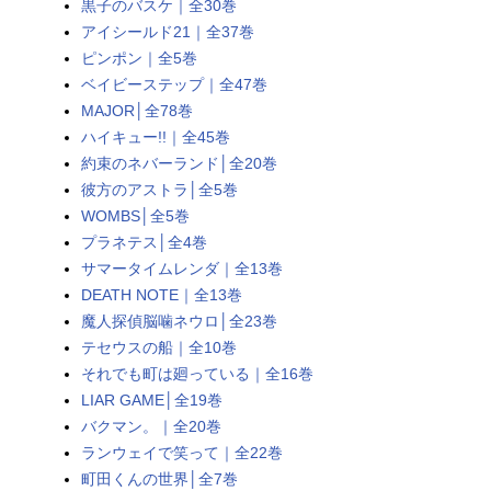
黒子のバスケ｜全30巻
アイシールド21｜全37巻
ピンポン｜全5巻
ベイビーステップ｜全47巻
MAJOR│全78巻
ハイキュー!!｜全45巻
約束のネバーランド│全20巻
彼方のアストラ│全5巻
WOMBS│全5巻
プラネテス│全4巻
サマータイムレンダ｜全13巻
DEATH NOTE｜全13巻
魔人探偵脳噛ネウロ│全23巻
テセウスの船｜全10巻
それでも町は廻っている｜全16巻
LIAR GAME│全19巻
バクマン。｜全20巻
ランウェイで笑って｜全22巻
町田くんの世界│全7巻