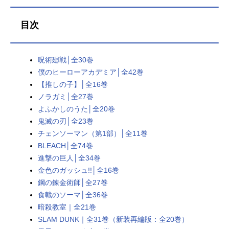
家族の『OO7』シリーズのような本
格スパイアクションと、くすっと笑
えるホーム・コメディドラマィが程
目次
よく混ざりあった作品。父（スパ
イ）、母（殺し屋）、娘（超能力
者）、三者三様に秘密を抱えた疑似
呪術廻戦│全30巻
家族の関係性に注目。 あらすじ名
僕のヒーローアカデミア│全42巻
門校潜入のために「家族」を作れと
【推しの子】│全16巻
命じられた凄腕スパイの〈黄昏〉。
ノラガミ│全27巻
だが、彼が出会った“娘”は心を読む超
よふかしのうた│全20巻
能力者！ “妻”は暗殺者で!? 互いに
鬼滅の刃│全23巻
正体を隠した仮初め家族が、受験と
チェンソーマン（第1部）│全11巻
世界の危機に立ち向かう痛快ホーム
BLEACH│全74巻
コメディ!! 購入はこちら【コミッ
進撃の巨人│全34巻
ク】SPY×FAMILY(1) 第1巻試し読
みはこちら 2位：呪術廻戦掲載雑誌
金色のガッシュ!!│全16巻
／レーベル：週刊少年ジャンプ作
鋼の錬金術師│全27巻
者：芥見下々 おすすめポイント現
食戟のソーマ│全36巻
代日本を舞台に繰り広げられる、
暗殺教室｜全21巻
「呪い」...
SLAM DUNK｜全31巻（新装再編版：全20巻）