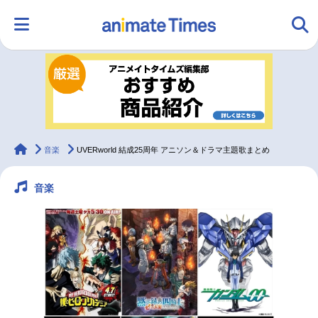
HOME
ランキング
アニメ
声優
ラジオ
みんなの声
グッズ
映画
animateTimes
音楽
UVERworld 結成25周年 アニソン＆ドラマ主題歌まとめ
音楽
マンガ・ラノベ
ゲーム・アプリ
音楽
コスプレ
2.5次元
配信・Vtuber
トレンド
無料マンガ
最新記事一覧
アニメ記事一覧
声優記事一覧