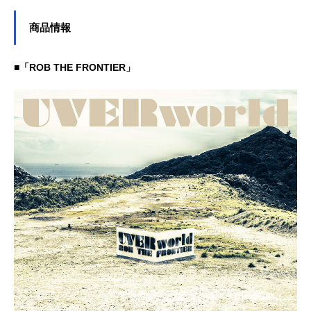
ストでのオールマイトとの戦い、そ
して敵（ヴィラン）連合の死柄木弔
商品情報
との邂逅…。次々と課される試練に
対して、デクはヒーローを目指して
果敢に立ち向かっていく。一方、死
■「ROB THE FRONTIER」
柄木や、オールマイトの宿敵である
巨悪オール・フォー・ワンも仲間を
増やし、その悪意をふくらませるの
だった。デクの、最高のヒーローに
なるための道と、敵（ヴィラン）た
ちとの戦いは、ますます加速してい
く！作品名僕のヒーローアカデミア
（3期）放送形態TVアニメシリーズ
僕のヒーローアカデミアスケジュー
ル2018年4月7日（土）～2018年9月
29日（土）日本テレビほか話数全25
話キャスト緑谷出久：山下大輝爆豪
勝己：岡本信彦麗日お茶子...