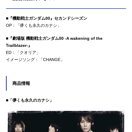
外見と現場に居合わせたことから容
疑者として扱われるアレン。しかし
■『機動戦士ガンダム00』セカンドシーズン
監視のために連れてこられた女性警
OP：「儚くも永久のカナシ」
官モアの自宅で異変が起こり……。A
KUMAとその生みの親"千年伯爵"との
■『劇場版 機動戦士ガンダム00 -A wakening of the
壮絶な闘いが始まる！作品名D.Gray-
man放送形態TVアニメスケジュール
Trailblazer-』
2006年10月3日（火）～2008年9月3
ED：「クオリア」
0日（火）テレビ東京ほか話数全103
イメージソング：「CHANGE」
話キャストアレン・ウォーカー：小
林沙苗リナリー・リー：伊藤静神田
ユウ：櫻井孝宏ラビ：鈴村健一ブッ
商品情報
クマン：青野武アレイスター・クロ
ウリー：岩田光央チャオジー・ハ
ン：宮野真守ミランダ・ロットー：
■「儚くも永久のカナシ」
豊口めぐみコムイ・リー：小西克幸
リーバー・ウェンハム：置鮎龍太郎
バク・チャン：三木眞一郎クロス・
マリアン：東地宏樹ティキ・ミッ
ク：森川智之ロード・キャメロッ