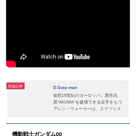
関連記事
D.Gray-man
仮想19世紀のヨーロッパ。悪性兵
器"AKUMA"を破壊できる左手をもつ
アレン・ウォーカーは、エクソシス
トと認められるために本部である黒
の教団へ向かう。その途中立ち寄っ
た街では、何人もの旅人が行方不明
機動戦士ガンダム00
になる事件が起きていた。怪しげな