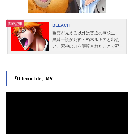
関連記事
BLEACH
幽霊が見える以外は普通の高校生、
黒崎一護が死神・朽木ルキアと出会
い、死神の力を譲渡されたことで死
神代行として空座町にいる虚（ホロ
ウ）退治を請け負うことに…死神の
力を手にした一護は死神の世界・尸
魂界（ソウル・ソサエティ）の動乱
「D-tecnoLife」MV
に巻き込まれ、熾烈な戦いの中劇的
な成長を遂げていくのであった。作
品名BLEACH放送形態TVアニメスケ
ジュール2004年10月5日（火）～201
2年3月27日（火）テレビ東京ほか話
数全366話キャスト黒崎一護：森田成
一朽木ルキア：折笠富美子井上織
姫：松岡由貴石田雨竜：杉山紀彰茶
渡泰虎：安元洋貴阿散井恋次：伊藤