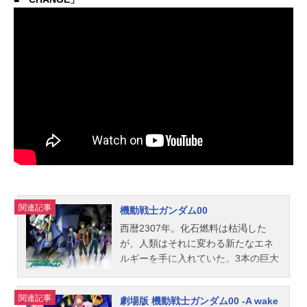
関連記事
機動戦士ガンダム00
西暦2307年。化石燃料は枯渇した
が、人類はそれに変わる新たなエネ
ルギーを手に入れていた。3本の巨大
な軌道エレベーターと、それに伴う
大規模な太陽光発電システム。しか
関連記事
劇場版 機動戦士ガンダム00 -A wake
し、このシステムの恩恵を得られる