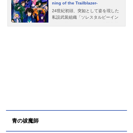
ning of the Trailblazer-
のは、一部の大国とその同盟国だけ
24世紀初頭、突如として姿を現した
だった。3つの軌道エレベーターを所
私設武装組織「ソレスタルビーイン
有する3つの超大国群。アメリカ合衆
グ」。彼らはガンダムによる戦争根
国を中心とした「ユニオン」。中
絶を掲げ武力介入を開始、一時は組
国、ロシア、インドを中心とした
織壊滅の危機を迎えながらも、争い
「人類革新連盟」。ヨーロッパを中
の絶えなかった世界を急変させた。
心とした「AEU」。各超大国家群は
地球連邦政府の成立。その後の独立
己の威信と繁栄のため、大いなるゼ
治安維持部隊アロウズの専横による
ロサム・ゲームを続ける。そう、24
戦争状態を経て、武力に頼らない社
世紀になっても、人類は未だ1つにな
会を選択するに至った人類だった
りきれずにいたのだ…。そんな終わ
が、西暦2314年、再び危機が訪れ
りのない戦いの世界で、「武力によ
る。130年前に廃船となっていた生体
る戦争の根絶」を掲げる私設武装組
反応の無い木星探査船が地球圏に接
織が現れる。モビルスーツ「ガンダ
近してきた。それは、人類の存亡を
ム」を所有する彼らの名は、「ソレ
かけた戦いの始まりを告げる船だっ
スタルビーイング」。彼らはガンダ
た・・・戦いの中、人類の水先案内
ムをもって、「武力による戦争の根
人たる革新者（イノベイター）へと
絶」を目指す！作品名機動戦士ガン
青の祓魔師
進化したソレスタルビーイングのガ
ダム00放送形態TVアニメシリーズ機
ンダムマイスター、刹那・F・セイエ
動戦士ガンダムスケジュール第1期：