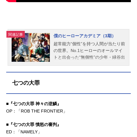
関連記事
僕のヒーローアカデミア（3期）
超常能力“個性”を持つ人間が当たり前
の世界。No.1ヒーローのオールマイ
トと出会った“無個性”の少年・緑谷出
久、通称「デク」は、その内に秘め
るヒーローの資質を見出され、オー
ルマイトから“個性”ワン・フォー・オ
七つの大罪
ールを受け継いだ。デクはヒーロー
輩出の名門・雄英高校に入学し、ク
ラスメイトたちと互いを高め合う切
■『七つの大罪 神々の逆鱗』
磋琢磨の毎日を過ごしていた。雄英
OP：「ROB THE FRONTIER」
高の生徒同士が激突するビッグイベ
ント「雄英体育祭」、プロヒーロー
■『七つの大罪 憤怒の審判』
の下で技を磨く「職場体験」、“ヒー
ロー殺し”ステインとの死闘、期末テ
ED：「NAMELY」