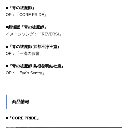
イ。彼は、新たな危機の中で、自ら
2007年10月6日（土）～2008年3月2
■『青の祓魔師』
の進化の本当の意味と直面する。果
9日（土）第2期：2008年10月5日
たして、イオリア計画の最終段階と
OP：「CORE PRIDE」
（日）～2009年3月29日（日）TBS
は。そして、「来るべき対話」とは
系ほか話数全50話キャスト刹那・F・
一体何なのか――作品名劇場版機動
■劇場版「青の祓魔師」
セイエイ：宮野真守ロックオン・ス
戦士ガンダム00-AwakeningoftheTrail
イメージソング：「REVERSI」
トラトス：三木眞一郎アレルヤ・ハ
blazer-放送形態劇場版アニメシリー
プテ...
ズ機動戦士ガンダム00スケジュール2
■『青の祓魔師 京都不浄王篇』
010年9月18日（土）キャスト刹那・
OP：「一滴の影響」
F・セイエイ：宮野真守ロックオン・
ストラトス：三木眞一郎アレルヤ・
■『青の祓魔師 島根啓明結社篇』
ハプティズム：吉野裕行ティエリ
OP：「Eye's Sentry」
ア・アーデ：神谷浩史デカルト・...
商品情報
■「CORE PRIDE」