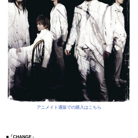
ト：清水愛千年伯爵：滝口順平スタ
ッフシリーズ構成：吉田玲子キャラ
クターデザイン：守岡英行デザイン
ワークス：森木靖泰美術監督：古賀
徹色彩設計：手嶋明美...
アニメイト通販での購入はこちら
■「CHANGE」