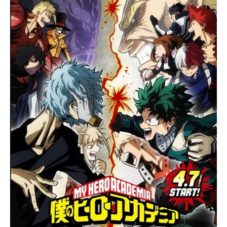
主題歌「REVERSI」UVERworld公開
師スケジュール2017年1月6日（金）
と言うが……。作品名青の祓魔師島
開始年＆季節2012アニメ映画(C)加藤
～2017年3月24日（金）TBSほか話
根啓明結社篇放送形態TVアニメシリ
和恵／集英社・「青の祓魔師」劇場
数全12話キャスト奥村燐：岡本信彦
ーズ青の祓魔師スケジュール2024年
版製作委員会2012『劇場版「青の祓
奥村雪男：福山潤杜山しえみ：花澤
1月6日（土）〜2024年3月23日
魔師」』公式サイト『青の祓魔
香菜勝呂竜士：中井和哉志摩廉造：
（土）TOKYOMX・BS11ほか話数全
師』...
遊佐浩二三輪子猫丸：梶裕貴神木出
12話キャスト奥村燐：岡本信彦奥村
雲：喜多村英梨クロ：高垣彩陽霧隠
雪男：福山潤杜山しえみ：花澤香菜
シュラ：佐藤利奈メフィスト・フェ
勝呂竜士：中井和哉志摩廉造：遊佐
レス：神谷浩史藤本獅郎：平田広明
浩二三輪子猫丸：梶裕貴神木出雲：
勝呂達磨：稲垣隆史志摩柔造：小西
喜多村英梨クロ：高垣彩陽霧隠シュ
克幸志摩金造：谷山紀章宝生蝮：
ラ：佐藤利奈アーサー・A・エンジェ
M・A・O藤堂三郎...
ル：小野大輔ルーイン・ライト：関
智一外道院ミハエル：檜山修之ルシ
フェル：内山昂輝メフィスト・フェ
レス：神谷浩史藤本獅郎：平田広明
スタッフ原作：加藤和恵（集英社
「ジャンプSQ.」連載）監督：吉田大
輔シ...