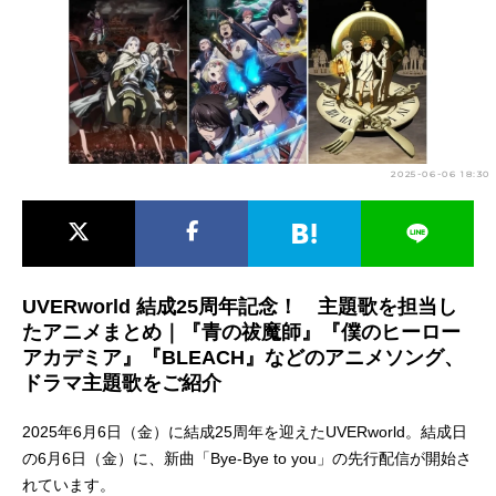
アニメ映画一覧
実写化映画一覧
今期アニメ曜日別一覧
春アニメ
夏アニメ
2025-06-06 18:30
秋アニメ
冬アニメ
男性声優/女性声優一覧
FOLLOW US
UVERworld 結成25周年記念！ 主題歌を担当し
たアニメまとめ｜『青の祓魔師』『僕のヒーロー
アカデミア』『BLEACH』などのアニメソング、
ドラマ主題歌をご紹介
2025年6月6日（金）に結成25周年を迎えたUVERworld。結成日
の6月6日（金）に、新曲「Bye-Bye to you」の先行配信が開始さ
れています。