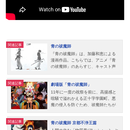
関連記事
青の祓魔師
『青の祓魔師』は、加藤和恵による
漫画作品。こちらでは、アニメ『青
の祓魔師』のあらすじ、キャスト声
優、スタッフ、オススメ記事をご紹
介！
関連記事
劇場版「青の祓魔師」
11年に一度の祝祭を前に、高揚感と
喧騒で溢れかえる正十字学園町。悪
魔の侵入を防ぐため、祓魔師たちが
結界張り替えに勤しむ一方、暴走す
る幽霊列車(ファントムトレイン)の退
関連記事
青の祓魔師 京都不浄王篇
治にあたった奥村燐は、任務の途