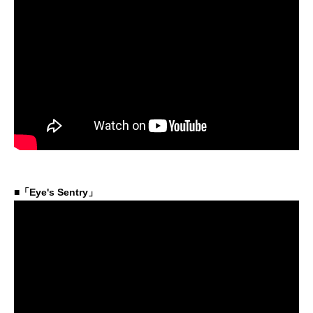
■「Eye's Sentry」