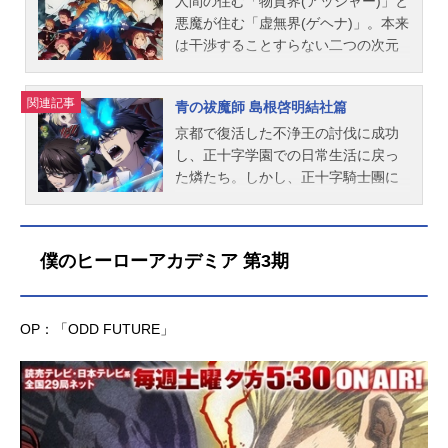
中、少年の姿をした幼き悪魔に出会
人間の住む「物質界(アッシャー)」と
う。作品名劇場版「青の祓魔師」放
悪魔が住む「虚無界(ゲヘナ)」。本来
送形態劇場版アニメシリーズ青の祓
は干渉することすらない二つの次元
魔師スケジュール2012年12月28日
だが、悪魔はあらゆる物質に憑依
（金）キャスト奥村燐：岡本信彦奥
し、物質界に干渉していた。しかし
関連記事
青の祓魔師 島根啓明結社篇
村雪男：福山潤杜山しえみ：花澤香
人間の中には、そんな悪魔を祓う
菜勝呂竜士：中井和哉志摩廉造：遊
『祓魔師』が存在した――。魔神
京都で復活した不浄王の討伐に成功
佐浩二三輪子猫丸：梶裕貴神木出
（サタン）の落胤として生まれた奥
し、正十字学園での日常生活に戻っ
雲：喜多村英梨クロ：高垣彩陽霧隠
村燐は、己の出自を隠し祓魔師にな
た燐たち。しかし、正十字騎士團に
シュラ：佐藤利奈アーサー・オーギ
ることを決意。正十字学園内部に存
は悪魔に関する悩み相談が増え、世
ュスト・エンジェル：小野大輔メフ
在する祓魔師養成機関・祓魔塾に通
界各地でも異変の波が広がり始めて
ィスト・フェレス：神谷浩史藤本獅
っていたが、地の王・アマイモン襲
いた。燐たち候補生は、協力して学
僕のヒーローアカデミア 第3期
郎：藤原啓治うさ麻呂：釘宮理恵リ
撃の際、魔神の落胤であることが露
園で起こる不可思議な現象を解決し
ュウ・セイリュウ：木内秀信スタッ
見してしまう。魔神の「青い炎」を
ていく。そして迎えた正十字学園祭
フ原作：加藤和恵（集英社「ジャン
恐れ、燐と距離を置く仲間た
のさなか、啓明結社イルミナティの
OP：「ODD FUTURE」
プスクエア」連載）監督：高橋敦史
ち……。そんな最中、学園最深部に
総帥である光の王・ルシフェルが突
脚本：吉田玲子キャラクターデザイ
封印されていた「不浄王の左目」が
如現れる。ルシフェルは正十字騎士
ン：佐々木啓悟美術監督：木村真二
何者かに盗まれてしまい、燐たちは
團に宣戦布告する——魔神サタンを
色彩設計：安部なぎさ音楽：澤野弘
予期せぬ事態に巻き込まれていく―
復活させ、物質界(アッシャー)と虚無
之制作：A-1Pictures製作：「青の祓
―。作品名青の祓魔師京都不浄王篇
界(ゲヘナ)を融和する、と。そしてと
魔師」劇場版製作委員会配給：東宝
放送形態TVアニメシリーズ青の祓魔
ある「計画」のため、出雲が必要だ