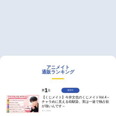
アニメイト
通販ランキング
1
第
位
発売中
【くじメイト】今井文也のくじメイトVol.4～
チャラめに見える幼馴染、実は一途で独占欲
が強いんです～
￥1,100