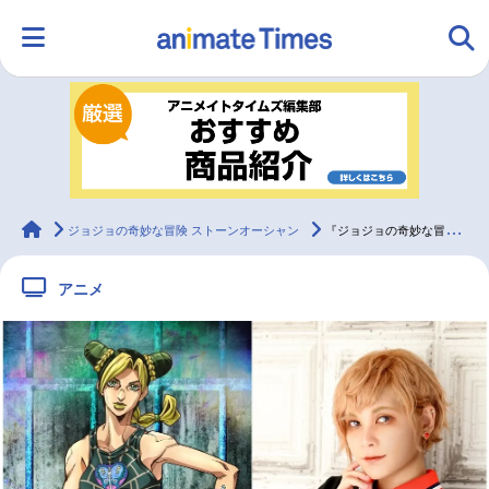
HOME
ランキング
アニメ
声優
ラジオ
みんなの声
グッズ
映画
animateTimes
ジョジョの奇妙な冒険 ストーンオーシャン
『ジョジョの奇妙な冒険 ストーンオーシャン』アニメ制作決定！主演声優はファイルーズあい
アニメ
マンガ・ラノベ
ゲーム・アプリ
音楽
コスプレ
2.5次元
配信・Vtuber
トレンド
無料マンガ
最新記事一覧
アニメ記事一覧
声優記事一覧