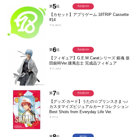
5
第
位
予約受付中
【カセット】アプリゲーム 18TRIP Cassette
#14
￥8,800
6
第
位
予約受付中
【フィギュア】G.E.M.Caratシリーズ 銀魂 坂
田銀時Ver.攘夷志士 完成品フィギュア
￥7,480
7
第
位
予約受付中
【グッズ-カード】うたの☆プリンスさまっ♪
カスタマイズビジュアルカードコレクション
Best Shots from Everyday Life Ver.
￥770
8
第
位
発売中