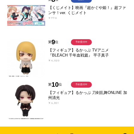
【くじメイト】映画『超かぐや姫！』超ファ
ンサ！ver. くじメイト
￥770
9
第
位
予約受付中
【フィギュア】るかっぷ TVアニメ
『BLEACH 千年血戦篇』 平子真子
￥4,020
10
第
位
予約受付中
【フィギュア】るかっぷ 刀剣乱舞ONLINE 加
州清光
￥4,301