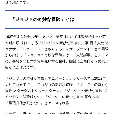
せて頂きます。
『ジョジョの奇妙な冒険』とは
1987年より週刊少年ジャンプ（集英社）にて連載が始まった荒
木飛呂彦 原作による『ジョジョの奇妙な冒険』。第1部主人公ジ
ョナサン・ジョースターと敵対するディオ・ブランドーとの因縁
から始まる『ジョジョの奇妙な冒険』は、「人間讃歌」をテーマ
に、善悪を問わず恐怖を克服する精神、困難に立ち向かう勇気が
描かれた作品です。
『ジョジョの奇妙な冒険』アニメーションシリーズでは2012年
よりこれまでに、『ジョジョの奇妙な冒険』『ジョジョの奇妙な
冒険 スターダストクルセイダース』『ジョジョの奇妙な冒険 ダ
イヤモンドは砕けない』『ジョジョの奇妙な冒険 黄金の風』
『岸辺露伴は動かない』とアニメを制作。