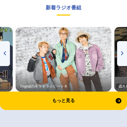
新着ラジオ番組
Trignalのキラキラ☆ビートＲ
森久
もっと見る