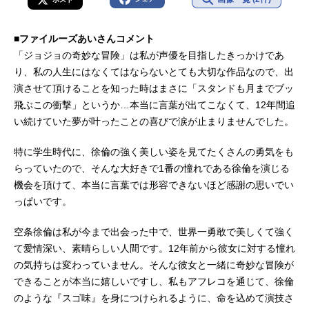
■ファイルーズあいさんコメント
「ジョジョの奇妙な冒険」は私が声優を目指したきっかけであ
り、私の人生にはなくてはならないとても大切な作品なので、出
演させて頂けることを知った時はまさに「スタンドも月までブッ
飛ぶこの衝撃」というか…本当に言葉が出てこなくて、12年間追
い続けていた夢が叶ったことの喜びで涙が止まりませんでした。
特に学生時代に、徐倫の強く美しい姿を見てたくさんの勇気をも
らっていたので、そんな大好きで1番の憧れである徐倫を演じる
機会を頂けて、本当に言葉では形容できないほど感謝の思いでい
っぱいです。
空条徐倫は私が今まで出会った中で、世界一勇敢で美しくて強く
て愛情深い、素晴らしい人間です。12年前から彼女に対する憧れ
の気持ちは変わっていません。そんな彼女と一緒に奇妙な冒険が
できることが本当に嬉しいですし、私もアフレコを通じて、徐倫
のような『スゴ味』を身につけられるように、命を込めて演技さ