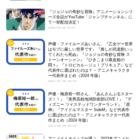
『ジョジョの奇妙な冒険』アニメーションシリ
ーズ全話がYouTube「ジャンプチャンネル」に
て一挙配信決定！
2025-09-26 15:00
声優・ファイルーズあいさん、『乙女ゲー世界
はモブに厳しい世界です』『推しが武道館いっ
てくれたら死ぬ』『ジョジョの奇妙な冒険 ス
トーンオーシャン』『ひきこまり吸血姫の
悶々』『トロピカル～ジュ！プリキュア』など
代表作に選ばれたのは？ − アニメキャラクタ
ー代表作まとめ（2024 年版）
2024-07-06 00:00
声優・梅原裕一郎さん、『あんさんぶるスター
ズ！！』『美男高校地球防衛部LOVE！』『デ
ィズニー ツイステッドワンダーランド』『原
神』『アイドルマスター SideM』など代表作
に選ばれたのは？ − アニメキャラクター代表
作まとめ（2024 年版）
2024-03-08 00:00
アニメイトタイムズが選ぶ、2023冬アニメお