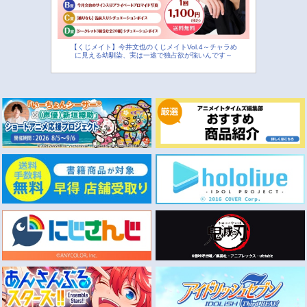
【くじメイト】今井文也のくじメイトVol.4～チャラめ
に見える幼馴染、実は一途で独占欲が強いんです～