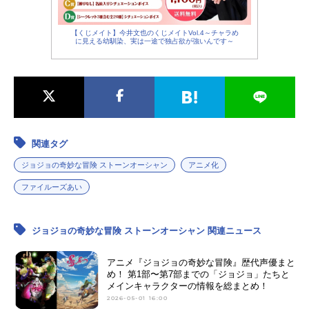
【くじメイト】今井文也のくじメイトVol.4～チャラめ
に見える幼馴染、実は一途で独占欲が強いんです～
関連タグ
ジョジョの奇妙な冒険 ストーンオーシャン
アニメ化
ファイルーズあい
ジョジョの奇妙な冒険 ストーンオーシャン 関連ニュース
アニメ『ジョジョの奇妙な冒険』歴代声優まと
め！ 第1部〜第7部までの「ジョジョ」たちと
メインキャラクターの情報を総まとめ！
2026-05-01 16:00