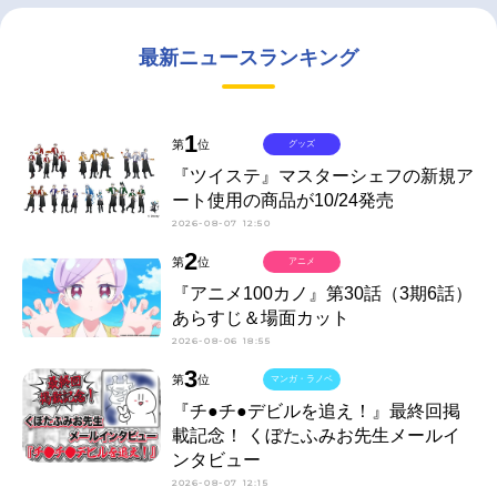
最新ニュースランキング
1
第
位
グッズ
『ツイステ』マスターシェフの新規ア
ート使用の商品が10/24発売
2026-08-07 12:50
2
第
位
アニメ
『アニメ100カノ』第30話（3期6話）
あらすじ＆場面カット
2026-08-06 18:55
3
第
位
マンガ・ラノベ
『チ●チ●デビルを追え！』最終回掲
載記念！ くぼたふみお先生メールイ
ンタビュー
2026-08-07 12:15