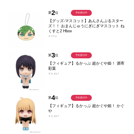
2
第
位
予約受付中
【グッズ-マスコット】あんさんぶるスター
ズ！！ おまんじゅうにぎにぎマスコット ね
くすと2 Hbox
￥770
3
第
位
予約受付中
【フィギュア】るかっぷ 超かぐや姫！ 酒寄
彩葉
￥3,927
4
第
位
予約受付中
【フィギュア】るかっぷ 超かぐや姫！ かぐ
や
￥3,927