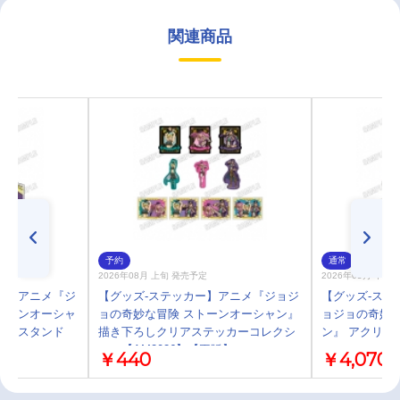
関連商品
予約
通常
2026年08月 上旬 発売予定
2026年05月 中 
プ】アニメ『ジ
【グッズ-ステッカー】アニメ『ジョジ
【グッズ-スタ
トーンオーシャ
ョの奇妙な冒険 ストーンオーシャン』
ョジョの奇妙な
リルスタンド
描き下ろしクリアステッカーコレクシ
ン』 アクリル
ョン【AM2026】【再販】
￥440
￥4,070