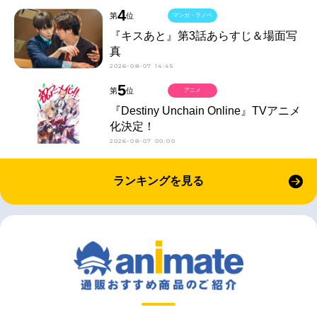
4
第
位
マンガ・ラノベ
『キスあと』第3話あらすじ＆場面写
真
2026-08-07 14:45
5
第
位
アニメ
『Destiny Unchain Online』TVアニメ
化決定！
2026-08-07 00:00
ランキングを見る