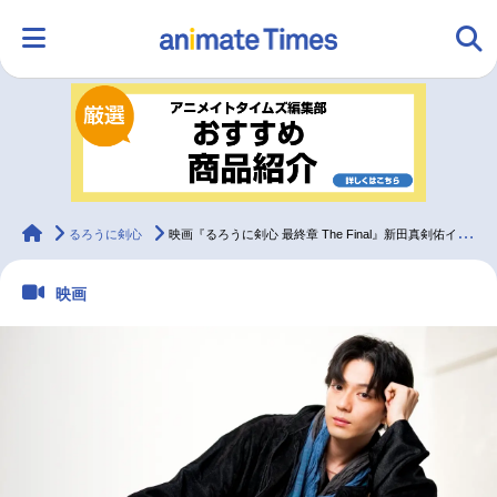
HOME
ランキング
アニメ
声優
ラジオ
みんなの声
グッズ
映画
animateTimes
るろうに剣心
映画『るろうに剣心 最終章 The Final』新田真剣佑インタビュー
映画
マンガ・ラノベ
ゲーム・アプリ
音楽
コスプレ
2.5次元
配信・Vtuber
トレンド
無料マンガ
最新記事一覧
アニメ記事一覧
声優記事一覧