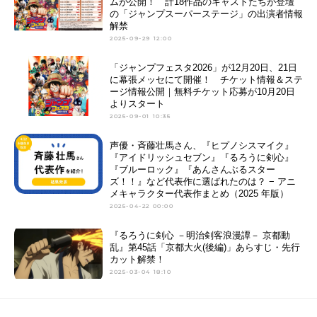
ムが公開！ 計18作品のキャストたちが登壇
の「ジャンプスーパーステージ」の出演者情報
解禁
2025-09-29 12:00
「ジャンプフェスタ2026」が12月20日、21日
に幕張メッセにて開催！ チケット情報＆ステ
ージ情報公開｜無料チケット応募が10月20日
よりスタート
2025-09-01 10:35
声優・斉藤壮馬さん、『ヒプノシスマイク』
『アイドリッシュセブン』『るろうに剣心』
『ブルーロック』『あんさんぶるスター
ズ！！』など代表作に選ばれたのは？ − アニ
メキャラクター代表作まとめ（2025 年版）
2025-04-22 00:00
『るろうに剣心 －明治剣客浪漫譚－ 京都動
乱』第45話「京都大火(後編)」あらすじ・先行
カット解禁！
2025-03-04 18:10