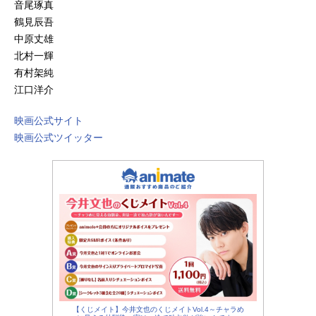
音尾琢真
鶴見辰吾
中原丈雄
北村一輝
有村架純
江口洋介
映画公式サイト
映画公式ツイッター
【くじメイト】今井文也のくじメイトVol.4～チャラめ