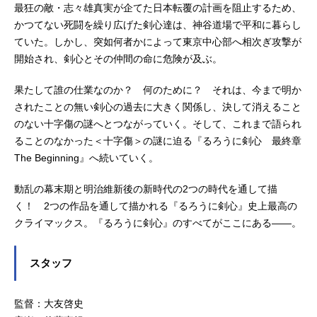
最狂の敵・志々雄真実が企てた日本転覆の計画を阻止するため、
かつてない死闘を繰り広げた剣心達は、神谷道場で平和に暮らし
ていた。しかし、突如何者かによって東京中心部へ相次ぎ攻撃が
開始され、剣心とその仲間の命に危険が及ぶ。
果たして誰の仕業なのか？ 何のために？ それは、今まで明か
されたことの無い剣心の過去に大きく関係し、決して消えること
のない十字傷の謎へとつながっていく。そして、これまで語られ
ることのなかった＜十字傷＞の謎に迫る『るろうに剣心 最終章
The Beginning』へ続いていく。
動乱の幕末期と明治維新後の新時代の2つの時代を通して描
く！ 2つの作品を通して描かれる『るろうに剣心』史上最高の
クライマックス。『るろうに剣心』のすべてがここにある――。
スタッフ
監督：大友啓史