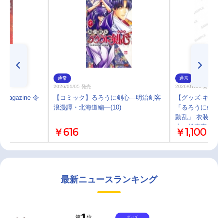
通常
通常
2026/01/05 発売
2026/07/31 発売
gazine 令
【コミック】るろうに剣心―明治剣客
【グッズ-キー
浪漫譚・北海道編―(10)
「るろうに剣心
動乱」 衣装ア
志々雄真実
￥616
￥1,100
最新ニュースランキング
1
第
位
グッズ