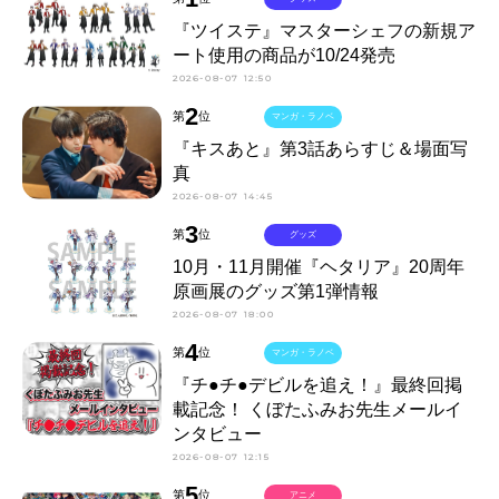
『ツイステ』マスターシェフの新規ア
ート使用の商品が10/24発売
2026-08-07 12:50
2
第
位
マンガ・ラノベ
『キスあと』第3話あらすじ＆場面写
真
2026-08-07 14:45
3
第
位
グッズ
10月・11月開催『ヘタリア』20周年
原画展のグッズ第1弾情報
2026-08-07 18:00
4
第
位
マンガ・ラノベ
『チ●チ●デビルを追え！』最終回掲
載記念！ くぼたふみお先生メールイ
ンタビュー
2026-08-07 12:15
5
第
位
アニメ