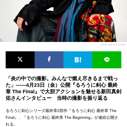
アニメ映画一覧
実写化映画一覧
今期アニメ曜日別一覧
春アニメ
夏アニメ
2021-04-22 12:00
秋アニメ
冬アニメ
男性声優/女性声優一覧
FOLLOW US
「炎の中での撮影。みんなで燃え尽きるまで戦っ
た」——4月23日（金）公開『るろうに剣心 最終
章 The Final』で大胆アクションを魅せる新田真剣
佑さんインタビュー 当時の撮影を振り返る
るろうに剣心シリーズ最終章2部作『るろうに剣心 最終章 The
Final』、『るろうに剣心 最終章 The Beginning』が連続公開さ
れる。