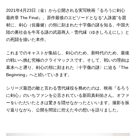
2021年4月23日（金）から公開される実写映画『るろうに剣心
最終章 The Final』。原作最後のエピソードとなる“人誅篇”を題
材に、剣心（佐藤健）の頬に刻まれた十字傷の謎を知る、中国大
陸の裏社会を牛耳る謎の武器商人・雪代縁（ゆきしろえにし）と
の死闘を描いた本作。
これまでのキャストが集結し、剣心のため、新時代のため、最後
の戦いへ挑む究極のクライマックスです。そして、戦いの理由は
幕末へと遡り、剣心の頬に刻まれた〈十字傷の謎〉に迫る『The
Beginning』へと続いていきます。
シリーズ最恐の敵と言わる雪代縁役を務めたのは、映画『るろう
に剣心』のいちファンを公言されている新田真剣佑さん。オファ
ーをいただいたときは驚きを隠せなかったといいます。撮影を振
り返りながら、公開を間近に控えた今の想いを語りました。