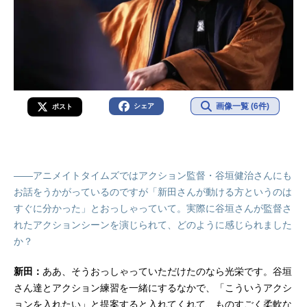
画像一覧 (6件)
シェア
ポスト
——アニメイトタイムズではアクション監督・谷垣健治さんにも
お話をうかがっているのですが「新田さんが動ける方というのは
すぐに分かった」とおっしゃっていて。実際に谷垣さんが監督さ
れたアクションシーンを演じられて、どのように感じられました
か？
新田：
ああ、そうおっしゃっていただけたのなら光栄です。谷垣
さん達とアクション練習を一緒にするなかで、「こういうアクシ
ョンを入れたい」と提案すると入れてくれて、ものすごく柔軟な