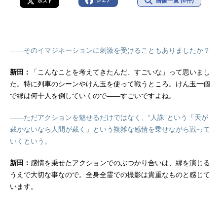
画像一覧 (6件)
シェア
ポスト
——そのイマジネーションに刺激を受けることもありましたか？
新田：
「こんなことを考えてきたんだ、すごいな」って思いまし
た。特に列車のシーンやけん玉を使って戦うところ。けん玉一個
で縁は何十人を倒していくので——すごいですよね。
——ただアクションを魅せるだけではなく、“人誅”という「天が
裁かないなら人間が裁く」という複雑な感情を乗せながら戦って
いくという。
新田：
感情を乗せたアクションでのぶつかり合いは、縁を演じる
うえで大切な事なので。全身全霊での撮影は貴重なものと感じて
います。