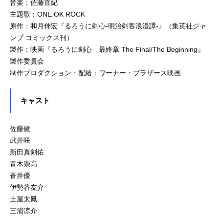
音楽：佐藤直紀
主題歌：ONE OK ROCK
原作：和月伸宏『るろうに剣心-明治剣客浪漫譚-』（集英社ジャ
ンプ コミックス刊）
製作：映画『るろうに剣心 最終章 The Final/The Beginning』
製作委員会
制作プロダクション・配給：ワーナー・ブラザース映画
キャスト
佐藤健
武井咲
新田真剣佑
青木崇高
蒼井優
伊勢谷友介
土屋太鳳
三浦涼介