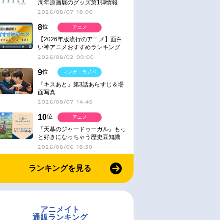
周年原画展のグッズ第1弾情報
2026/08/07 18:00
8
位
アニメ
【2026年版流行のアニメ】面白
い神アニメおすすめランキング
【名作・話題作】｜ジャンル別人
2026/08/02 00:00
気作品をピックアップ
9
位
マンガ・ラノベ
『キスあと』第3話あらすじ＆場
面写真
2026/08/07 14:45
10
位
アニメ
『天幕のジャードゥーガル』もっ
と好きになっちゃう歴史豆知識
2026/08/06 18:30
ランキングを見る
アニメイト
通販ランキング