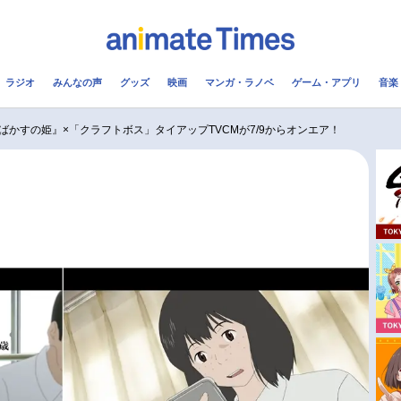
ラジオ
みんなの声
グッズ
映画
マンガ・ラノベ
ゲーム・アプリ
音楽
メ
声優
ラジオ
み
ばかすの姫』×「クラフトボス」タイアップTVCMが7/9からオンエア！
コスプレ
2.5次元
配信
アニメ映画一覧
今期アニメ曜日別一覧
実写化映画一覧
春アニメ
男性声優/女性声優一覧
夏アニメ
FOLLOW US