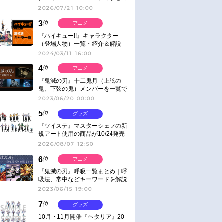
2026/07/21 10:00
3
位
アニメ
『ハイキュー!!』キャラクター
（登場人物）一覧・紹介＆解説
2024/03/11 16:00
4
位
アニメ
『鬼滅の刃』十二鬼月（上弦の
鬼、下弦の鬼）メンバーを一覧で
紹介＆解説（登場鬼の情報まと
2023/06/20 00:00
め）
5
位
グッズ
『ツイステ』マスターシェフの新
規アート使用の商品が10/24発売
2026/08/07 12:50
6
位
アニメ
『鬼滅の刃』呼吸一覧まとめ｜呼
吸法、常中などキーワードを解説
2023/06/15 19:00
7
位
グッズ
10月・11月開催『ヘタリア』20