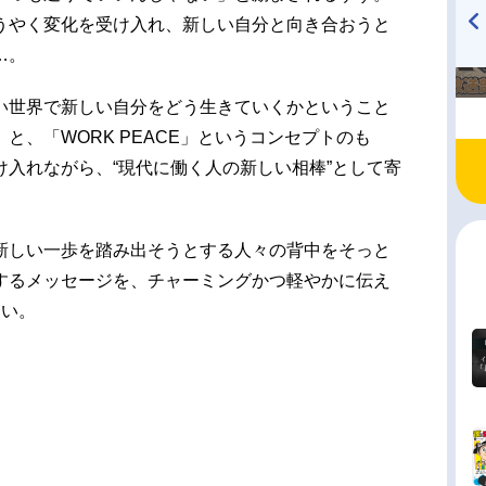
うやく変化を受け入れ、新しい自分と向き合おうと
…。
TVアニメ『戦隊大失格』
ハイキュー!! 烏野高校放送部!
radio 大直会 2nd season
い世界で新しい自分をどう生きていくかということ
と、「WORK PEACE」というコンセプトのも
入れながら、“現代に働く人の新しい相棒”として寄
新しい一歩を踏み出そうとする人々の背中をそっと
するメッセージを、チャーミングかつ軽やかに伝え
さい。