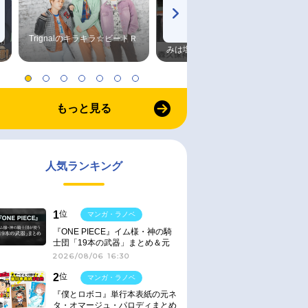
Trignalのキラキラ☆ビートＲ
森久保祥太郎×浪川大輔 つま
みは塩だけ
もっと見る
人気ランキング
1
位
マンガ・ラノベ
『ONE PIECE』イム様・神の騎
士団「19本の武器」まとめ＆元
ネタ
2026/08/06 16:30
2
位
マンガ・ラノベ
『僕とロボコ』単行本表紙の元ネ
タ・オマージュ・パロディまとめ