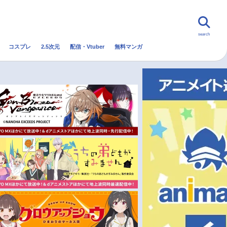
search
コスプレ
2.5次元
配信・Vtuber
無料マンガ
んなの声
グッズ
映画
・Vtuber
トレンド
無料マンガ
秋アニメ
冬アニメ