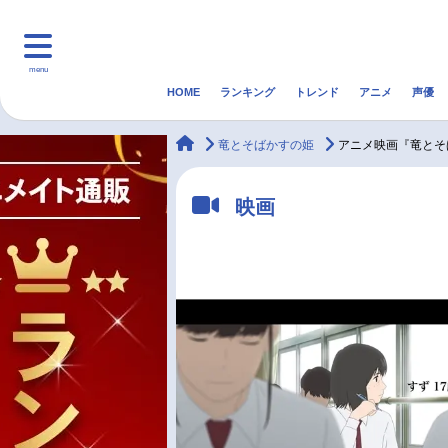
menu
HOME
ランキング
トレンド
アニメ
声優
HOME
ランキング
アニ
animateTimes
竜とそばかすの姫
アニメ映画『竜とそ
マンガ・ラノベ
ゲーム・アプリ
音楽
映画
最新記事一覧
アニメ記事一覧
声優記事一覧