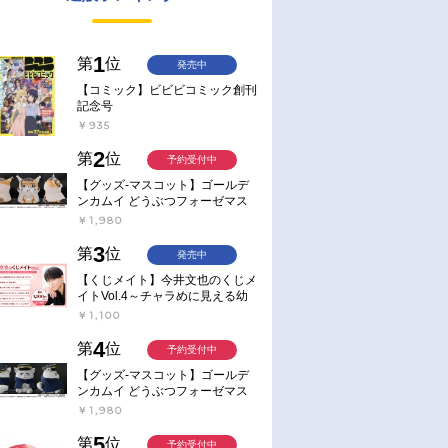
1
第
位
発売中
【コミック】ビビビコミック創刊
記念号
￥935
2
第
位
予約受付中
【グッズ-マスコット】ゴールデ
ンカムイ どうぶつフォーゼマス
コット 4.尾形百之助【再販】
￥1,980
3
第
位
発売中
【くじメイト】今井文也のくじメ
イトVol.4～チャラめに見える幼
馴染、実は一途で独占欲が強いん
￥1,100
です～
4
第
位
予約受付中
【グッズ-マスコット】ゴールデ
ンカムイ どうぶつフォーゼマス
コット 5.月島軍曹【再販】
￥1,980
5
第
位
予約受付中