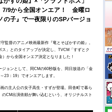
ばかすの姫』×「クラフトボス」
、7/9から全国オンエア！ 金曜ロ
ノの子』で一夜限りのSPバージョ
田守監督のアニメ映画最新作『竜とそばかすの姫』。
ボス」とのタイアップが決定し、TVCM「すずとク
（金）から全国オンエア決定となりました！
ジョンとして、同CMの60秒版を、同日放送の「金
0～23：19）でオンエアします。
映画の主人公の女子高生・すずが登場。田舎町で暮ら
」のCM出演依頼が舞い込むという、オリジナルスト