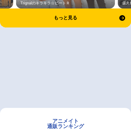
Trignalのキラキラ☆ビートＲ
森久
もっと見る
アニメイト
通販ランキング