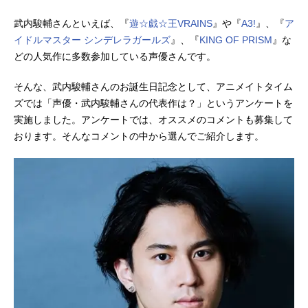
武内駿輔さんといえば、『
遊☆戯☆王VRAINS
』や『
A3!
』、『
ア
イドルマスター シンデレラガールズ
』、『
KING OF PRISM
』な
どの人気作に多数参加している声優さんです。
そんな、武内駿輔さんのお誕生日記念として、アニメイトタイム
ズでは「声優・武内駿輔さんの代表作は？」というアンケートを
実施しました。アンケートでは、オススメのコメントも募集して
おります。そんなコメントの中から選んでご紹介します。