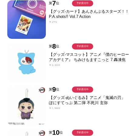
7
第
位
予約受付中
【グッズ-カード】あんさんぶるスターズ！！
P.A.shots!! Vol.7 Action
￥275
8
第
位
予約受付中
【グッズ-マスコット】アニメ『僕のヒーロー
アカデミア』 ちみけもますこっと 7.轟凍焦
￥2,200
9
第
位
予約受付中
【グッズ-ぬいぐるみ】アニメ「鬼滅の刃」
ぽにすてっぷ 第二弾 不死川 玄弥
￥1,980
10
第
位
予約受付中