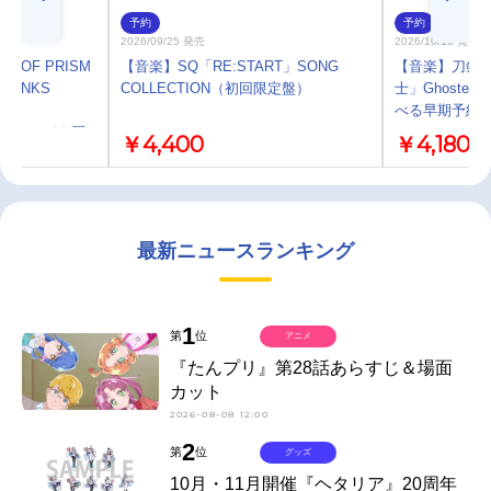
予約
予約
2026/09/25 発売
2026/10/16 発売
NG OF PRISM
【音楽】SQ「RE:START」SONG
【音楽】刀剣乱
 THANKS
COLLECTION（初回限定盤）
士」Ghostella 
VE
べる早期予約
ray アニメイト限
￥4,400
￥4,180
最新ニュースランキング
1
第
位
アニメ
『たんプリ』第28話あらすじ＆場面
カット
2026-08-08 12:00
2
第
位
グッズ
10月・11月開催『ヘタリア』20周年