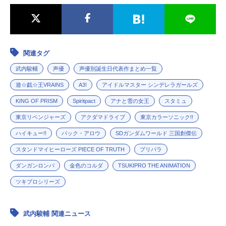
関連タグ
武内駿輔
声優
声優別誕生日代表作まとめ一覧
遊☆戯☆王VRAINS
A3!
アイドルマスター シンデレラガールズ
KING OF PRISM
Spiritpact
アナと雪の女王
スタミュ
東京リベンジャーズ
アクダマドライブ
東京カラーソニック!!
ハイキュー!!
バック・アロウ
SDガンダムワールド 三国創傑伝
スタンドマイヒーローズ PIECE OF TRUTH
プリパラ
ダンガンロンパ
金色のコルダ
TSUKIPRO THE ANIMATION
ツキプロシリーズ
武内駿輔 関連ニュース