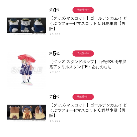
4
第
位
予約受付中
【グッズ-マスコット】ゴールデンカムイ ど
うぶつフォーゼマスコット 5.月島軍曹【再
販】
￥1,980
5
第
位
予約受付中
【グッズ-スタンドポップ】百合姫20周年展
箔アクリルスタンドE：あおのなち
￥2,200
6
第
位
予約受付中
【グッズ-マスコット】ゴールデンカムイ ど
うぶつフォーゼマスコット 6.鯉登少尉【再
販】
￥1,980