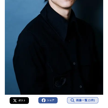
画像一覧 (1件)
シェア
ポスト