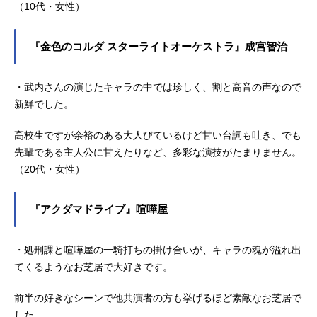
（10代・女性）
『金色のコルダ スターライトオーケストラ』成宮智治
・武内さんの演じたキャラの中では珍しく、割と高音の声なので
新鮮でした。
高校生ですが余裕のある大人びているけど甘い台詞も吐き、でも
先輩である主人公に甘えたりなど、多彩な演技がたまりません。
（20代・女性）
『アクダマドライブ』喧嘩屋
・処刑課と喧嘩屋の一騎打ちの掛け合いが、キャラの魂が溢れ出
てくるようなお芝居で大好きです。
前半の好きなシーンで他共演者の方も挙げるほど素敵なお芝居で
した。