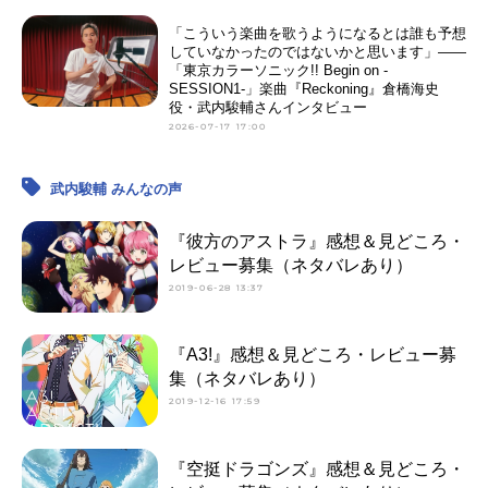
「こういう楽曲を歌うようになるとは誰も予想
していなかったのではないかと思います」——
「東京カラーソニック!! Begin on -
SESSION1-」楽曲『Reckoning』倉橋海史
役・武内駿輔さんインタビュー
2026-07-17 17:00
武内駿輔 みんなの声
『彼方のアストラ』感想＆見どころ・
レビュー募集（ネタバレあり）
2019-06-28 13:37
『A3!』感想＆見どころ・レビュー募
集（ネタバレあり）
2019-12-16 17:59
『空挺ドラゴンズ』感想＆見どころ・