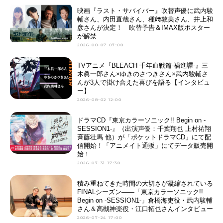
映画『ラスト・サバイバー』吹替声優に武内駿
輔さん、内田直哉さん、種﨑敦美さん、井上和
彦さんが決定！ 吹替予告＆IMAX版ポスター
が解禁
2026-08-07 07:00
TVアニメ『BLEACH 千年血戦篇-禍進譚-』三
木眞一郎さん×ゆきのさつきさん×武内駿輔さ
んが3人で掛け合えた喜びを語る【インタビュ
ー】
2026-08-02 12:00
ドラマCD『東京カラーソニック!! Begin on -
SESSION1-』（出演声優：千葉翔也 上村祐翔
斉藤壮馬 他）が「ポケットドラマCD」にて配
信開始！「アニメイト通販」にてデータ販売開
始！
2026-07-31 17:30
積み重ねてきた時間の大切さが凝縮されている
FINALシーズン——「東京カラーソニック!!
Begin on -SESSION1-」倉橋海吏役・武内駿輔
さん＆高槻神楽役・江口拓也さんインタビュー
2026-07-24 17:00