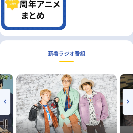
新着ラジオ番組