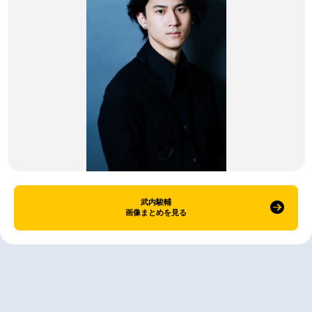
武内駿輔
画像まとめを見る