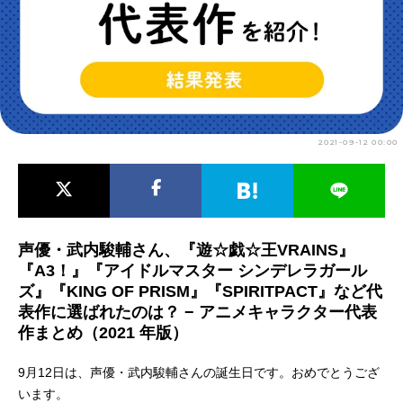
アニメ映画一覧
実写化映画一覧
今期アニメ曜日別一覧
春アニメ
夏アニメ
2021-09-12 00:00
秋アニメ
冬アニメ
男性声優/女性声優一覧
FOLLOW US
声優・武内駿輔さん、『遊☆戯☆王VRAINS』
『A3！』『アイドルマスター シンデレラガール
ズ』『KING OF PRISM』『SPIRITPACT』など代
表作に選ばれたのは？ − アニメキャラクター代表
作まとめ（2021 年版）
9月12日は、声優・武内駿輔さんの誕生日です。おめでとうござ
います。