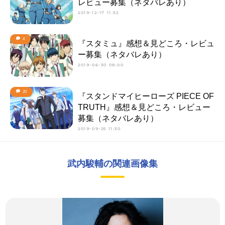
レビュー募集（ネタバレあり）
2019-12-17 11:32
4
『スタミュ』感想＆見どころ・レビュ
ー募集（ネタバレあり）
2019-06-30 08:00
20
『スタンドマイヒーローズ PIECE OF
TRUTH』感想＆見どころ・レビュー
募集（ネタバレあり）
2019-09-25 11:30
武内駿輔の関連画像集