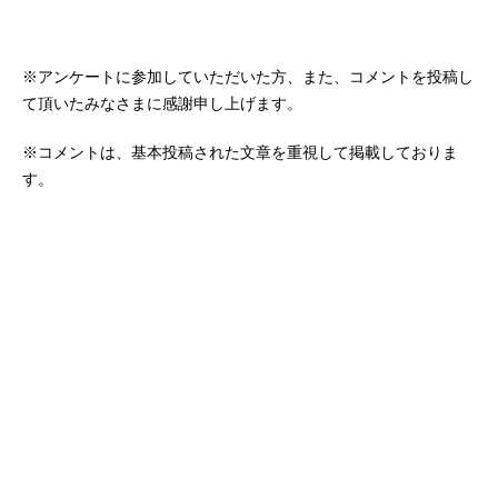
※アンケートに参加していただいた方、また、コメントを投稿し
て頂いたみなさまに感謝申し上げます。
※コメントは、基本投稿された文章を重視して掲載しておりま
す。