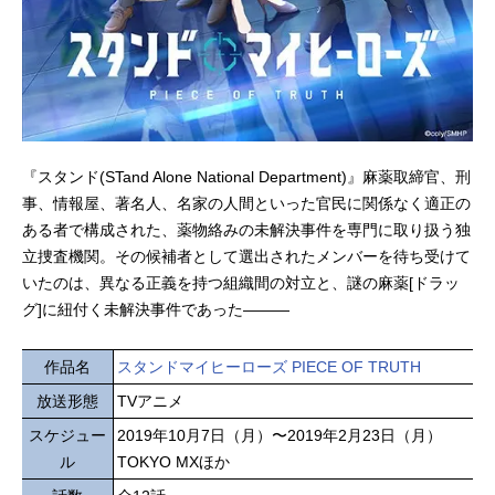
『スタンド(STand Alone National Department)』麻薬取締官、刑
事、情報屋、著名人、名家の人間といった官民に関係なく適正の
ある者で構成された、薬物絡みの未解決事件を専門に取り扱う独
立捜査機関。その候補者として選出されたメンバーを待ち受けて
いたのは、異なる正義を持つ組織間の対立と、謎の麻薬[ドラッ
グ]に紐付く未解決事件であった―――
作品名
スタンドマイヒーローズ PIECE OF TRUTH
放送形態
TVアニメ
スケジュー
2019年10月7日（月）〜2019年2月23日（月）
ル
TOKYO MXほか