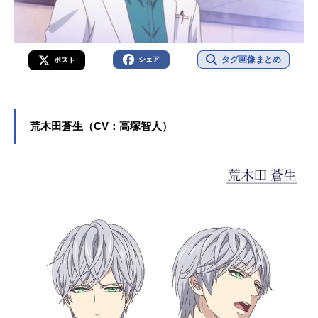
タグ画像まとめ
シェア
ポスト
荒木田蒼生（CV：高塚智人）