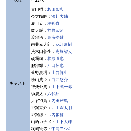
話数
全12話
青山樹：
杉田智和
今大路峻：
浪川大輔
夏目春：
梶裕貴
関大輔：
前野智昭
渡部悟：
鳥海浩輔
由井孝太郎：
花江夏樹
荒木田蒼生：
高塚智人
朝霧司：
柿原徹也
服部耀：
江口拓也
菅野夏樹：
山谷祥生
桧山貴臣：
白井悠介
キャスト
神楽亜貴：
山下誠一郎
槙慶太：
八代拓
大谷羽鳥：
内田雄馬
都築京介：
西山宏太朗
都築誠：
武内駿輔
山崎カナメ：
山下大輝
桐嶋宏弥：
中島ヨシキ