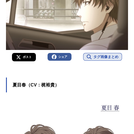
タグ画像まとめ
シェア
ポスト
夏目春（CV：梶裕貴）