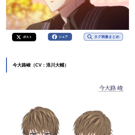
タグ画像まとめ
シェア
ポスト
今大路峻（CV：浪川大輔）