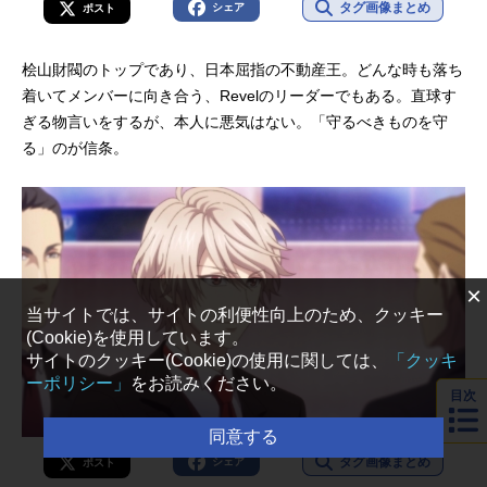
タグ画像まとめ
シェア
ポスト
桧山財閥のトップであり、日本屈指の不動産王。どんな時も落ち
着いてメンバーに向き合う、Revelのリーダーでもある。直球す
ぎる物言いをするが、本人に悪気はない。「守るべきものを守
る」のが信条。
×
当サイトでは、サイトの利便性向上のため、クッキー
(Cookie)を使用しています。
サイトのクッキー(Cookie)の使用に関しては、
「クッキ
ーポリシー」
をお読みください。
目次
同意する
タグ画像まとめ
シェア
ポスト