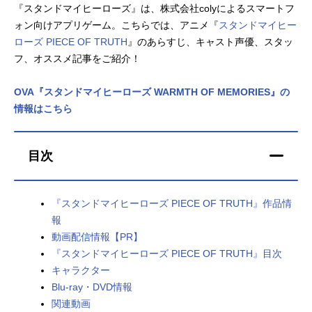
『スタンドマイヒーローズ』は、株式会社colyによるスマートフ
アニメ映画一覧
実写化映画一覧
ォン向けアプリゲーム。こちらでは、アニメ『
スタンドマイヒー
ローズ PIECE OF TRUTH
』のあらすじ、キャスト声優、スタッ
今期アニメ曜日別一覧
フ、オススメ記事をご紹介！
春アニメ
夏アニメ
OVA『スタンドマイヒーローズ WARMTH OF MEMORIES』の
情報はこちら
秋アニメ
冬アニメ
男性声優/女性声優一覧
目次
FOLLOW US
『スタンドマイヒーローズ PIECE OF TRUTH』作品情
報
動画配信情報【PR】
『スタンドマイヒーローズ PIECE OF TRUTH』目次
キャラクター
Blu-ray・DVD情報
関連動画