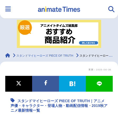
HOME
ランキング
アニメ
声優
ラジオ
みんなの声
グッズ
映画
animateTimes
スタンドマイヒーローズ PIECE OF TRUTH
スタンドマイヒーローズ PIECE OF TRUTH｜アニメ声優・キャラクター・登場人物・動画配信情報・2019秋アニメ最新情報一覧
更新：2025-06-26
マンガ・ラノベ
ゲーム・アプリ
音楽
コスプレ
2.5次元
配信・Vtuber
トレンド
無料マンガ
スタンドマイヒーローズ PIECE OF TRUTH｜アニメ
最新記事一覧
声優・キャラクター・登場人物・動画配信情報・2019秋ア
ニメ最新情報一覧
アニメ記事一覧
声優記事一覧