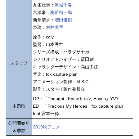
九条壮馬：
沢城千春
宮瀬豪：
梅原裕一郎
新堂清志：
増田俊樹
泉玲：
村井美里
原作：coly
監督：山本秀世
シリーズ構成：ハラダサヤカ
シナリオアドバイザー：藍田創
スタッフ
キャラクターデザイン：高山由江
音楽：fox capture plan
アニメーション制作：M.S.C
製作：スタマイ製作委員会
OP：「Thought I Knew ft.ra'z, Hayes」YVY
主題歌
ED：「Precious My Heroes」fox capture plan
feat.宮本一粋
公開開始年
2019秋アニメ
＆季節