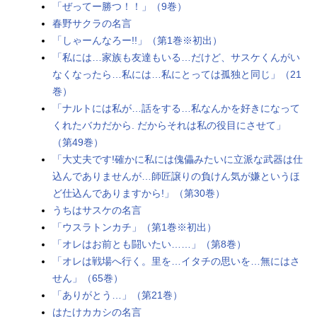
TO-ナルト-』公式Twitter 「NARUTO
「ぜってー勝つ！！」（9巻）
-ナルト-」のグッズを探す動画配信情
春野サクラの名言
報【PR】※本ページは動画配信サー
「しゃーんなろー!!」（第1巻※初出）
ビスのプロモーションが含まれてい
「私には…家族も友達もいる…だけど、サスケくんがい
ます。※詳細や最新の配信情...
なくなったら…私には…私にとっては孤独と同じ」（21
巻）
「ナルトには私が…話をする…私なんかを好きになって
くれたバカだから. だからそれは私の役目にさせて」
（第49巻）
「大丈夫です!確かに私には傀儡みたいに立派な武器は仕
込んでありませんが…師匠譲りの負けん気が嫌というほ
ど仕込んでありますから!」（第30巻）
うちはサスケの名言
「ウスラトンカチ」（第1巻※初出）
「オレはお前とも闘いたい……」（第8巻）
「オレは戦場へ行く。里を…イタチの思いを…無にはさ
せん」（65巻）
「ありがとう…」（第21巻）
はたけカカシの名言