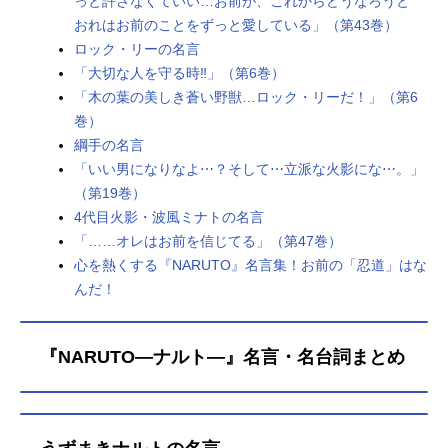
っと許さなくていい…お前が、これからどうなろうと
おれはお前のことをずっと愛している」（第43巻）
ロック・リーの名言
「大切な人を守る時‼」（第6巻）
「木の葉の美しき蒼い野獣…ロック・リーだ！」（第6
巻）
綱手の名言
「いい男になりなよ⋯？そして⋯立派な火影にな⋯。」
（第19巻）
4代目火影・波風ミナトの名言
「……オレはお前を信じてる」（第47巻）
心を熱くする『NARUTO』名言集！お前の「忍道」はな
んだ！
『NARUTO―ナルト―』名言・名台詞まとめ