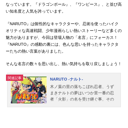
なっています。『ドラゴンボール』、『ワンピース』、と並び高
い知名度と人気を誇っています。
『NARUTO』は個性的なキャラクターや、忍術を使ったハイク
オリティな高速戦闘、少年漫画らしい熱いストーリーなど多くの
魅力がありますが、今回は登場人物の「名言」にフォーカス！
『NARUTO』の感動の裏には、色んな思いを持ったキャラクタ
ーたちの熱い言葉がありました。
そんな名言の数々を思い出し、熱い気持ちを取り戻しましょう！
関連記事
NARUTO -ナルト-
木ノ葉の里の落ちこぼれ忍者、うず
まきナルトの夢はいつか里一番の忍
者「火影」の名を受け継ぐ事。その
身に封印された尾獣「九尾の妖狐」
ゆえに孤独な過去を背負ったナルト
だが、サスケとサクラという仲間を
得、上忍カカシ率いる第七班の一員