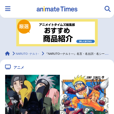
HOME
ランキング
アニメ
声優
ラジオ
みんなの声
グッズ
映画
animateTimes
NARUTO -ナルト-
『NARUTO―ナルト―』名言・名台詞・名シーン集
アニメ
マンガ・ラノベ
ゲーム・アプリ
音楽
コスプレ
2.5次元
配信・Vtuber
トレンド
無料マンガ
最新記事一覧
アニメ記事一覧
声優記事一覧