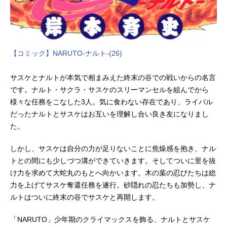
【コミック】NARUTO-ナルト-(26)
サスケとナルトが本気で相まみえた終末の谷での戦いからの名言
です。ナルト・サクラ・サスケのスリーマンセルを組んでから
様々な任務をこなした3人。気に食わない存在であり、ライバル
だったナルトとサスケはお互いを理解し合い良き友になりまし
た。
しかし、サスケは自分の力が足りないことに焦燥感を抱き、ナル
トとの間にも少しづつ溝ができていきます。そしてついに里を抜
け力を求めて大蛇丸のもとへ向かいます。木の葉の忍びたちは総
力を上げてサスケ奪還任務を遂行。砂隠れの忍たちも加勢し、ナ
ルトはついに終末の谷でサスケと再開します。
「NARUTO」少年期のクライマックスを飾る、ナルトとサスケ