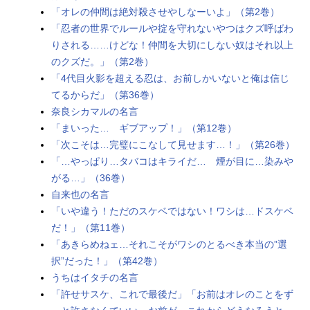
「オレの仲間は絶対殺させやしなーいよ」（第2巻）
「忍者の世界でルールや掟を守れないやつはクズ呼ばわ
りされる……けどな！仲間を大切にしない奴はそれ以上
のクズだ。」（第2巻）
「4代目火影を超える忍は、お前しかいないと俺は信じ
てるからだ」（第36巻）
奈良シカマルの名言
「まいった… ギブアップ！」（第12巻）
「次こそは…完璧にこなして見せます…！」（第26巻）
「…やっぱり…タバコはキライだ… 煙が目に…染みや
がる…」（36巻）
自来也の名言
「いや違う！ただのスケベではない！ワシは…ドスケベ
だ！」（第11巻）
「あきらめねェ…それこそがワシのとるべき本当の”選
択”だった！」（第42巻）
うちはイタチの名言
「許せサスケ、これで最後だ」「お前はオレのことをず