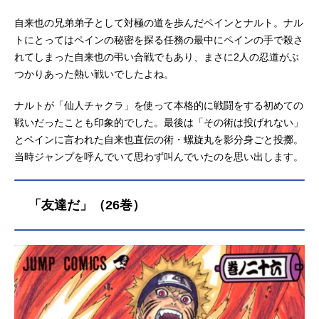
自来也の兄弟弟子として対極の道を歩んだペインとナルト。ナル
トにとってはペインの秘密を探る任務の最中にペインの手で殺さ
れてしまった自来也の弔い合戦でもあり、まさに2人の忍道がぶ
つかりあった熱い戦いでしたよね。
ナルトが「仙人チャクラ」を使って本格的に戦闘をする初めての
戦いだったことも印象的でした。最後は「その術は投げれない」
とペインに言われた自来也直伝の術・螺旋丸を影分身ごと投擲。
当時ジャンプを呼んでいて思わず叫んでいたのを思い出します。
「友達だ」（26巻）