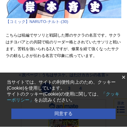
【コミック】NARUTO-ナルト-(30)
こちらは暁編でサソリと戦闘した際のサクラの名言です。サクラ
はチヨバアとの共闘で暁のリーダー格とされていたサソリと戦い
ます。苦戦を強いられる2人ですが、修業を経て強くなったサク
ラの頼もしさが伝わる名言で印象に残っています。
＜次ページ：うちはサスケ、はたけカカシの名言＞
×
当サイトでは、サイトの利便性向上のため、クッキー
(Cookie)を使用しています。
1
2
3
4
サイトのクッキー(Cookie)の使用に関しては、
「クッキ
ーポリシー」
をお読みください。
目次
同意する