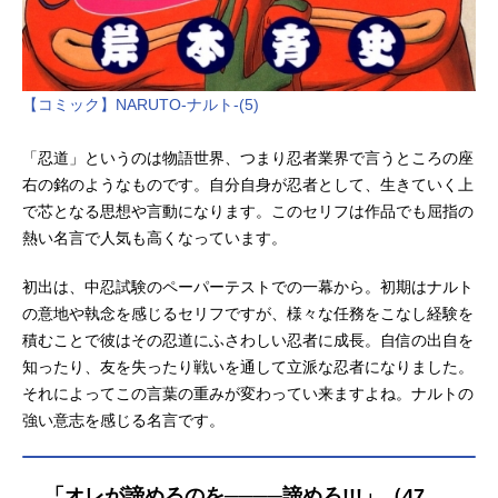
【コミック】NARUTO-ナルト-(5)
「忍道」というのは物語世界、つまり忍者業界で言うところの座
右の銘のようなものです。自分自身が忍者として、生きていく上
で芯となる思想や言動になります。このセリフは作品でも屈指の
熱い名言で人気も高くなっています。
初出は、中忍試験のペーパーテストでの一幕から。初期はナルト
の意地や執念を感じるセリフですが、様々な任務をこなし経験を
積むことで彼はその忍道にふさわしい忍者に成長。自信の出自を
知ったり、友を失ったり戦いを通して立派な忍者になりました。
それによってこの言葉の重みが変わってい来ますよね。ナルトの
強い意志を感じる名言です。
「オレが諦めるのを────諦めろ!!!」（47