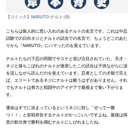
【コミック】NARUTO-ナルト-(9)
こちらは個人的に思い入れのあるナルトの名言です。これは中忍
試験での日向ネジとナルトの試合での名言で、ちょうどこのあた
りから『NARUTO』にハマったのを覚えています。
ナルトたちの下忍の同期でサスケと並び注目されていた、天才・
ネジと落ちこぼれのナルトが激突したこの試合は子供ながらに涙
を流しながら読んだのを覚えています。忍者としての才能で言え
ば、エリートであるネジにナルトは敵うはずがありません。それ
でもナルトは努力と戦闘中のアイデアで最後まで食い下がりま
す。
運命はすでに決まっているというネジに対し「ぜってー勝
つ！！」と宣戦布告するナルトがかっこいいですよね。最後は得
意の影分身で勝利を掴むナルトにしびれましたね。