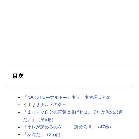
として任務をスタートさせた!!作品名
NARUTO-ナルト-放送形態TVアニメ
スケジュール2002年10月3日（木）
～2007年2月8日（木）テレビ東京系
話数全220話キャストうずまきナル
ト：竹内順子うちはサスケ：杉山紀
彰春野サクラ：中村千絵はたけカカ
シ：井上和彦うみのイルカ：関俊彦
木ノ葉丸：大谷育江三代目火影・猿
飛：柴田秀勝スタッフ原作：岸本斉
史（集英社「週刊少年ジャンプ」連
目次
載）監督：伊達勇登シリーズ構成：
隅沢克之キャラクターデザイン：西
尾鉄也 鈴木博文美術：高田茂祝音
『NARUTO―ナルト―』名言・名台詞まとめ
楽：六三四プロジェクト 増田俊郎
うずまきナルトの名言
アニメーション制作：studioぴえろ
「まっすぐ自分の言葉は曲げねぇ。それが俺の忍道
（スタジオぴえろ）公開開始年＆季
節2002秋アニメ(C)岸本斉史スコット
だ。」（第5巻）
／集英社・テレビ東京・ぴえろ『NA
「オレが諦めるのを────諦めろ!!!」（47巻）
RUTO-ナルト-』公式サイト『NARU
「友達だ」（26巻）