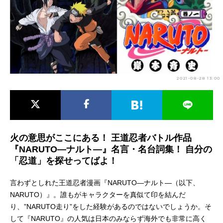
アニメ映画一覧
実写化映画一覧
今期アニメ曜日別一覧
春アニメ
夏アニメ
2021-08-28 13:00
秋アニメ
冬アニメ
男性声優/女性声優一覧
FOLLOW US
火の意思がここにある！ 王道忍者バトル作品
『NARUTO―ナルト―』名言・名台詞集！ 自分の
「忍道」を探せってばよ！
言わずとしれた王道忍者漫画『NARUTO―ナルト―（以下、
NARUTO）』。誰もがキャラクターを真似て印を結んだ
り、”NARUTO走り”をした経験があるのではないでしょうか。そ
して『NARUTO』の人気は日本のみならず海外でも非常に高く