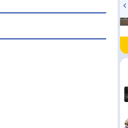
TVアニメ『戦隊大失格』
ハイキュー!! 烏野高校放送部!
radio 大直会 2nd season