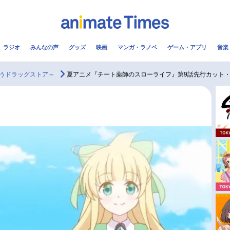
ラジオ
みんなの声
グッズ
映画
マンガ・ラノベ
ゲーム・アプリ
音楽
メ
声優
ラジオ
み
うドラッグストア～
夏アニメ『チート薬師のスローライフ』第9話先行カット
コスプレ
2.5次元
配信
アニメ映画一覧
今期アニメ曜日別一覧
実写化映画一覧
春アニメ
男性声優/女性声優一覧
夏アニメ
FOLLOW US