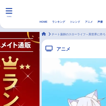
menu
HOME
ランキング
トレンド
アニメ
声優
HOME
ランキング
アニ
animateTimes
チート薬師のスローライフ～異世界に作ろ
マンガ・ラノベ
ゲーム・アプリ
音楽
アニメ
最新記事一覧
アニメ記事一覧
声優記事一覧