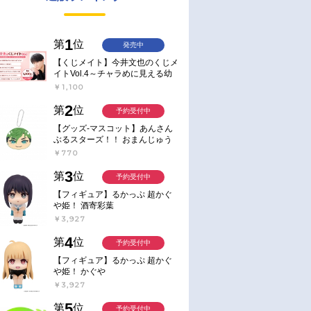
1
第
位
発売中
【くじメイト】今井文也のくじメ
イトVol.4～チャラめに見える幼
馴染、実は一途で独占欲が強いん
￥1,100
です～
2
第
位
予約受付中
【グッズ-マスコット】あんさん
ぶるスターズ！！ おまんじゅう
にぎにぎマスコット ねくすと2
￥770
Hbox
3
第
位
予約受付中
【フィギュア】るかっぷ 超かぐ
や姫！ 酒寄彩葉
￥3,927
4
第
位
予約受付中
【フィギュア】るかっぷ 超かぐ
や姫！ かぐや
￥3,927
5
第
位
予約受付中