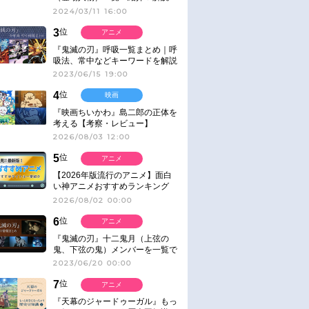
2024/03/11 16:00
3
位
アニメ
『鬼滅の刃』呼吸一覧まとめ｜呼
吸法、常中などキーワードを解説
2023/06/15 19:00
4
位
映画
『映画ちいかわ』島二郎の正体を
考える【考察・レビュー】
2026/08/03 12:00
5
位
アニメ
【2026年版流行のアニメ】面白
い神アニメおすすめランキング
【名作・話題作】｜ジャンル別人
2026/08/02 00:00
気作品をピックアップ
6
位
アニメ
『鬼滅の刃』十二鬼月（上弦の
鬼、下弦の鬼）メンバーを一覧で
紹介＆解説（登場鬼の情報まと
2023/06/20 00:00
め）
7
位
アニメ
『天幕のジャードゥーガル』もっ