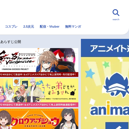
search
コスプレ
2.5次元
配信・Vtuber
無料マンガ
んなの声
グッズ
映画
・あらすじ公開
・Vtuber
トレンド
無料マンガ
秋アニメ
冬アニメ