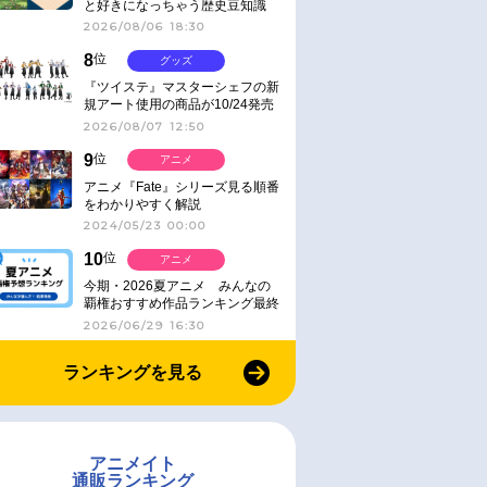
と好きになっちゃう歴史豆知識
2026/08/06 18:30
8
位
グッズ
『ツイステ』マスターシェフの新
規アート使用の商品が10/24発売
2026/08/07 12:50
9
位
アニメ
アニメ『Fate』シリーズ見る順番
をわかりやすく解説
2024/05/23 00:00
10
位
アニメ
今期・2026夏アニメ みんなの
覇権おすすめ作品ランキング最終
結果発表！
2026/06/29 16:30
ランキングを見る
アニメイト
通販ランキング