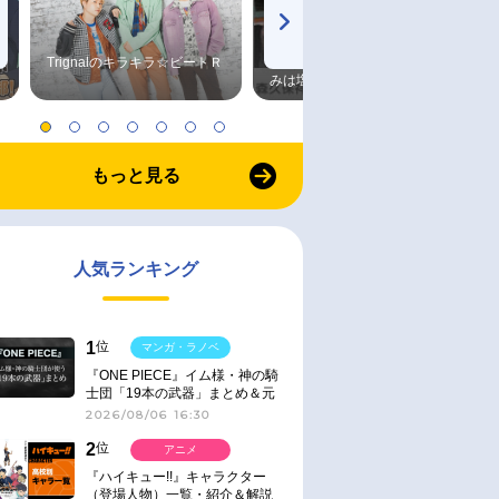
Trignalのキラキラ☆ビートＲ
森久保祥太郎×浪川大輔 つま
みは塩だけ
もっと見る
人気ランキング
1
位
マンガ・ラノベ
『ONE PIECE』イム様・神の騎
士団「19本の武器」まとめ＆元
ネタ
2026/08/06 16:30
2
位
アニメ
『ハイキュー!!』キャラクター
（登場人物）一覧・紹介＆解説