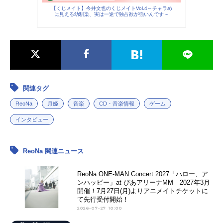
【くじメイト】今井文也のくじメイトVol.4～チャラめ
に見える幼馴染、実は一途で独占欲が強いんです～
関連タグ
ReoNa
月姫
音楽
CD・音楽情報
ゲーム
インタビュー
ReoNa 関連ニュース
ReoNa ONE-MAN Concert 2027「ハロー、ア
ンハッピー」at ぴあアリーナMM 2027年3月
開催！7月27日(月)よりアニメイトチケットに
て先行受付開始！
2026-07-27 10:00