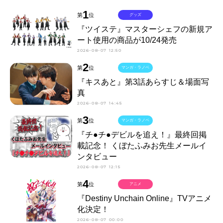
1
第
位
グッズ
『ツイステ』マスターシェフの新規ア
ート使用の商品が10/24発売
2026-08-07 12:50
2
第
位
マンガ・ラノベ
『キスあと』第3話あらすじ＆場面写
真
2026-08-07 14:45
3
第
位
マンガ・ラノベ
『チ●チ●デビルを追え！』最終回掲
載記念！ くぼたふみお先生メールイ
ンタビュー
2026-08-07 12:15
4
第
位
アニメ
『Destiny Unchain Online』TVアニメ
化決定！
2026-08-07 00:00