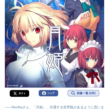
画像一覧 (6件)
シェア
ポスト
――ReoNaさん、『月姫』、共通する世界観があるように思いま