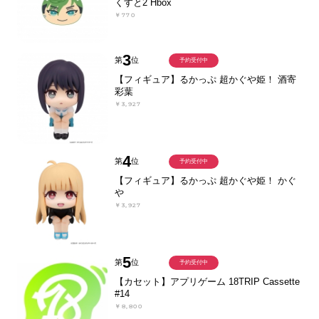
くすと2 Hbox
￥770
3
第
位
予約受付中
【フィギュア】るかっぷ 超かぐや姫！ 酒寄
彩葉
￥3,927
4
第
位
予約受付中
【フィギュア】るかっぷ 超かぐや姫！ かぐ
や
￥3,927
5
第
位
予約受付中
【カセット】アプリゲーム 18TRIP Cassette
#14
￥8,800