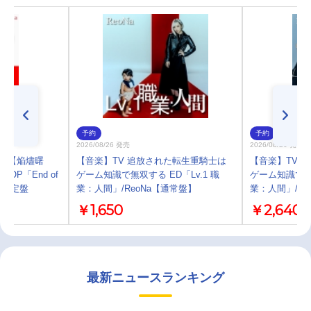
予約
予約
2026/08/26 発売
2026/08/26 発売
イツ【焔燼曙
【音楽】TV 追放された転生重騎士は
【音楽】TV 
R】OP「End of
ゲーム知識で無双する ED「Lv.1 職
ゲーム知識で無双
生産限定盤
業：人間」/ReoNa【通常盤】
業：人間」/R
￥1,650
￥2,640
最新ニュースランキング