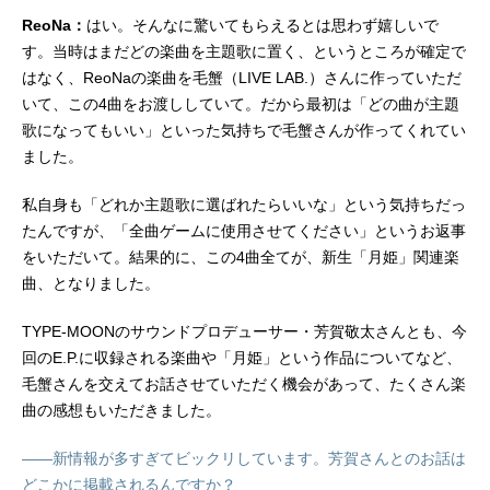
ReoNa：
はい。そんなに驚いてもらえるとは思わず嬉しいで
す。当時はまだどの楽曲を主題歌に置く、というところが確定で
はなく、ReoNaの楽曲を毛蟹（LIVE LAB.）さんに作っていただ
いて、この4曲をお渡ししていて。だから最初は「どの曲が主題
歌になってもいい」といった気持ちで毛蟹さんが作ってくれてい
ました。
私自身も「どれか主題歌に選ばれたらいいな」という気持ちだっ
たんですが、「全曲ゲームに使用させてください」というお返事
をいただいて。結果的に、この4曲全てが、新生「月姫」関連楽
曲、となりました。
TYPE-MOONのサウンドプロデューサー・芳賀敬太さんとも、今
回のE.P.に収録される楽曲や「月姫」という作品についてなど、
毛蟹さんを交えてお話させていただく機会があって、たくさん楽
曲の感想もいただきました。
――新情報が多すぎてビックリしています。芳賀さんとのお話は
どこかに掲載されるんですか？