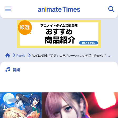
HOME
ランキング
アニメ
声優
ラジオ
みんなの声
グッズ
映画
animateTimes
ReoNa
ReoNa×新生『月姫』コラボレーションの軌跡｜ReoNa「生命線」インタビュー
音楽
マンガ・ラノベ
ゲーム・アプリ
音楽
コスプレ
2.5次元
配信・Vtuber
トレンド
無料マンガ
最新記事一覧
アニメ記事一覧
声優記事一覧