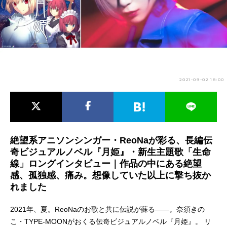
アニメ映画一覧
実写化映画一覧
今期アニメ曜日別一覧
春アニメ
夏アニメ
2021-09-02 18:00
秋アニメ
冬アニメ
男性声優/女性声優一覧
FOLLOW US
絶望系アニソンシンガー・ReoNaが彩る、長編伝
奇ビジュアルノベル『月姫』・新生主題歌「生命
線」ロングインタビュー｜作品の中にある絶望
感、孤独感、痛み。想像していた以上に撃ち抜か
れました
2021年、夏。ReoNaのお歌と共に伝説が蘇る――。奈須きの
こ・TYPE-MOONがおくる伝奇ビジュアルノベル『月姫』。 リ