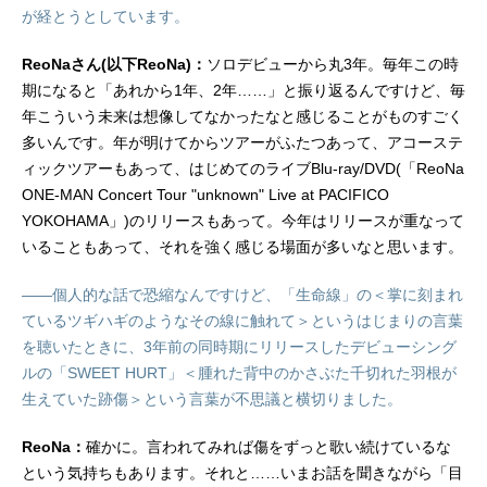
が経とうとしています。
ReoNaさん(以下ReoNa)：
ソロデビューから丸3年。毎年この時
期になると「あれから1年、2年……」と振り返るんですけど、毎
年こういう未来は想像してなかったなと感じることがものすごく
多いんです。年が明けてからツアーがふたつあって、アコーステ
ィックツアーもあって、はじめてのライブBlu-ray/DVD(「ReoNa
ONE-MAN Concert Tour "unknown" Live at PACIFICO
YOKOHAMA」)のリリースもあって。今年はリリースが重なって
いることもあって、それを強く感じる場面が多いなと思います。
――個人的な話で恐縮なんですけど、「生命線」の＜掌に刻まれ
ているツギハギのようなその線に触れて＞というはじまりの言葉
を聴いたときに、3年前の同時期にリリースしたデビューシング
ルの「SWEET HURT」＜腫れた背中のかさぶた千切れた羽根が
生えていた跡傷＞という言葉が不思議と横切りました。
ReoNa：
確かに。言われてみれば傷をずっと歌い続けているな
という気持ちもあります。それと……いまお話を聞きながら「目