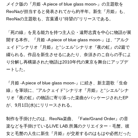
メイク版の『月姫 -A piece of blue glass moon-』の主題歌を
ReoNaが担当すると発表されてから約半年。新生『月姫』も、
ReoNaの主題歌も、言葉通り“待望の”リリースである。
「死の線」を見る能力を持つ主人公・遠野志貴を中心に物語が展
開する本作。『月姫 -A piece of blue glass moon-』は、“アルク
ェイド”シナリオ『月姫』と“シエル”シナリオ『夜の虹』の2篇で
綴られる。作品を新生させるにあたり、奈須きのこ自らの手によ
り分解し再構築された物語は2010年代の東京を舞台にアップデ
ートした。
『月姫 -A piece of blue glass moon-』に続き、新主題歌「生命
線」を筆頭に、“アルクェイド”シナリオ『月姫』と“シエル”シナ
リオ『夜の虹』の物語に寄り添った楽曲がパッケージされたEP
が、9月1日(水)にリリースされる。
制作を手掛けたのは、ReoNa楽曲、『Fate/Grand Order』の音
楽などを手掛けているLIVE LAB.所属のクリエイター・毛蟹。彼
女と毛蟹の人生に新生『月姫』が交差するのはもはや必然だった