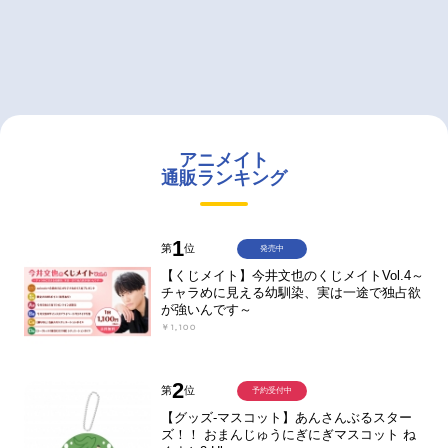
アニメイト
通販ランキング
1
第
位
発売中
【くじメイト】今井文也のくじメイトVol.4～
チャラめに見える幼馴染、実は一途で独占欲
が強いんです～
￥1,100
2
第
位
予約受付中
【グッズ-マスコット】あんさんぶるスター
ズ！！ おまんじゅうにぎにぎマスコット ね