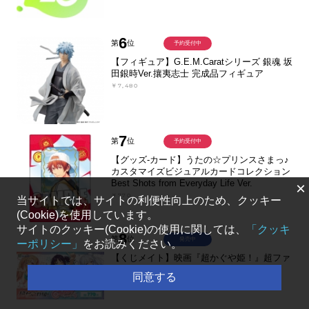
6
第
位
予約受付中
【フィギュア】G.E.M.Caratシリーズ 銀魂 坂
田銀時Ver.攘夷志士 完成品フィギュア
￥7,480
7
第
位
予約受付中
【グッズ-カード】うたの☆プリンスさまっ♪
カスタマイズビジュアルカードコレクション
Best Shots from Everyday Life Ver.
×
￥770
当サイトでは、サイトの利便性向上のため、クッキー
(Cookie)を使用しています。
サイトのクッキー(Cookie)の使用に関しては、
「クッキ
8
第
位
発売中
ーポリシー」
をお読みください。
【くじメイト】映画『超かぐや姫！』超ファ
ンサ！ver. くじメイト
同意する
￥770