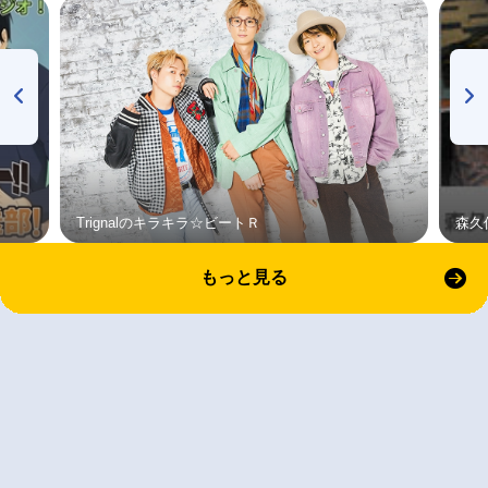
Trignalのキラキラ☆ビートＲ
森久
もっと見る