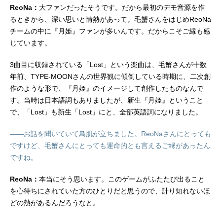
ReoNa：
大ファンだったそうです。だから最初のデモ音源を作
るときから、深い思いと情熱があって。毛蟹さんをはじめReoNa
チームの中に『月姫』ファンが多いんです。だからこそご縁も感
じています。
3曲目に収録されている「Lost」という楽曲は、毛蟹さんが十数
年前、TYPE-MOONさんの世界観に傾倒している時期に、二次創
作のような形で、『月姫』のイメージして創作したものなんで
す。当時は日本語詞もありましたが、新生『月姫』ということ
で、「Lost」も新生「Lost」にと、全部英語詞になりました。
――お話を聞いていて鳥肌が立ちました。ReoNaさんにとっても
ですけど、毛蟹さんにとっても運命的とも言えるご縁があったん
ですね。
ReoNa：
本当にそう思います。このゲームがふたたび出ること
を心待ちにされていた方のひとりだと思うので、計り知れないほ
どの熱があるんだろうなと。