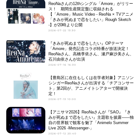
ReoNaさんの12thシングル「Amore」がリリー
ス！ 期間生産限定盤に収録される
【「Amore」Music Video - ReoNa × TVアニメ
「きみが死ぬまで恋をしたい」Rough Sketch
-】が20時より公開
2026-07-22 13:30
『きみが死ぬまで恋をしたい』OPテーマ
「Amore」発売記念コラボ特番が放送決定！
ReoNaさん、高橋李依さん、瀬戸麻沙美さん、
石川由依さんが出演
2026-07-16 16:30
【豊島区に在住もしくは在学者対象】アニソン
シンガーReoNaさんが出演する「チアコンサー
ト」第2回が、アニメイトシアターで開催決
定！
2026-07-13 10:00
【アニサマ2026】ReoNaさんが『SAO』『き
みが死ぬまで恋をしたい』主題歌を披露――独
自の世界観で観客を魅了「Animelo Summer
Live 2026 -Messenger-」
2026-07-12 20:40