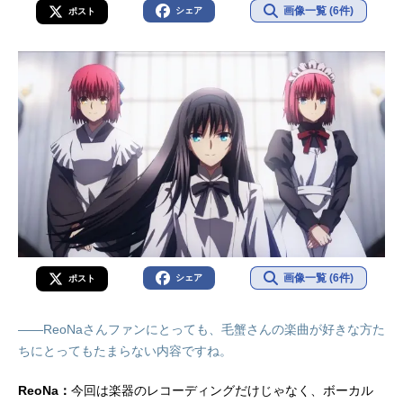
画像一覧 (6件)
シェア
ポスト
画像一覧 (6件)
シェア
ポスト
――ReoNaさんファンにとっても、毛蟹さんの楽曲が好きな方た
ちにとってもたまらない内容ですね。
ReoNa：
今回は楽器のレコーディングだけじゃなく、ボーカル