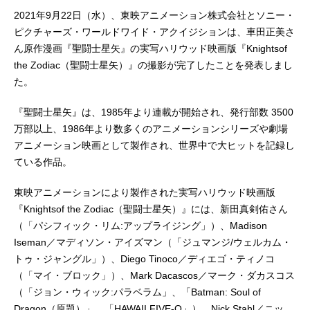
2021年9月22日（水）、東映アニメーション株式会社とソニー・
ピクチャーズ・ワールドワイド・アクイジションは、車田正美さ
ん原作漫画『聖闘士星矢』の実写ハリウッド映画版『Knightsof
the Zodiac（聖闘士星矢）』の撮影が完了したことを発表しまし
た。
『聖闘士星矢』は、1985年より連載が開始され、発行部数 3500
万部以上、1986年より数多くのアニメーションシリーズや劇場
アニメーション映画として製作され、世界中で大ヒットを記録し
ている作品。
東映アニメーションにより製作された実写ハリウッド映画版
『Knightsof the Zodiac（聖闘士星矢）』には、新田真剣佑さん
（「パシフィック・リム:アップライジング」）、Madison
Iseman／マディソン・アイズマン（「ジュマンジ/ウェルカム・
トゥ・ジャングル」）、Diego Tinoco／ディエゴ・ティノコ
（「マイ・ブロック」）、Mark Dacascos／マーク・ダカスコス
（「ジョン・ウィック:パラベラム」、「Batman: Soul of
Dragon（原題）」、「HAWAII FIVE-O」）、Nick Stahl／ニッ