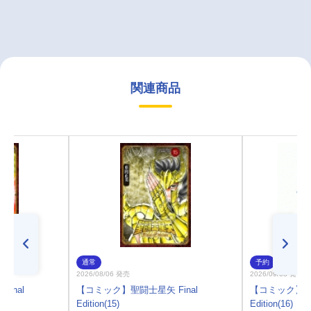
関連商品
通常
予約
2026/08/06 発売
2026/09/08 発売
inal
【コミック】聖闘士星矢 Final
【コミック】聖闘
Edition(15)
Edition(16)