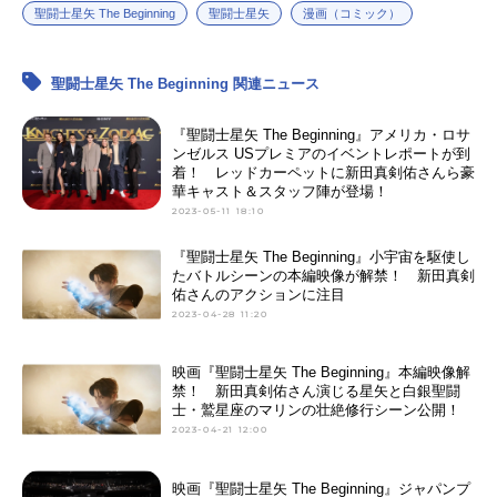
聖闘士星矢 The Beginning
聖闘士星矢
漫画（コミック）
聖闘士星矢 The Beginning 関連ニュース
『聖闘士星矢 The Beginning』アメリカ・ロサ
ンゼルス USプレミアのイベントレポートが到
着！ レッドカーペットに新田真剣佑さんら豪
華キャスト＆スタッフ陣が登場！
2023-05-11 18:10
『聖闘士星矢 The Beginning』小宇宙を駆使し
たバトルシーンの本編映像が解禁！ 新田真剣
佑さんのアクションに注目
2023-04-28 11:20
映画『聖闘士星矢 The Beginning』本編映像解
禁！ 新田真剣佑さん演じる星矢と白銀聖闘
士・鷲星座のマリンの壮絶修行シーン公開！
2023-04-21 12:00
映画『聖闘士星矢 The Beginning』ジャパンプ