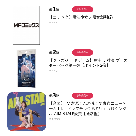
1
第
位
予約受付中
【コミック】魔法少女ノ魔女裁判(2)
￥924
2
第
位
予約受付中
【グッズ-カードゲーム】鳴潮 ：対決 ブース
ターパック第一弾【ポイント2倍】
￥440
3
第
位
予約受付中
【音楽】TV 灰原くんの強くて青春ニューゲ
ーム ED「ドラマチック逃避行」収録シング
ル AIM STAR/愛美【通常盤】
￥1,999