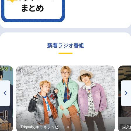
新着ラジオ番組
Trignalのキラキラ☆ビートＲ
森久