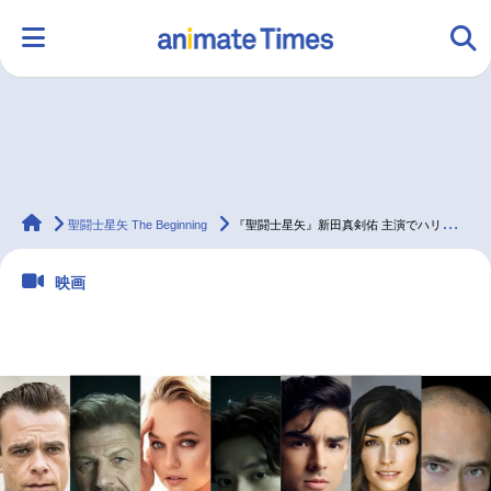
HOME
ランキング
アニメ
声優
animateTimes
ラジオ
みんなの声
グッズ
映画
聖闘士星矢 The Beginning
『聖闘士星矢』新田真剣佑 主演でハリウッド実写映画化
映画
マンガ・ラノベ
ゲーム・アプリ
音楽
コスプレ
2.5次元
配信・Vtuber
トレンド
無料マンガ
最新記事一覧
アニメ記事一覧
声優記事一覧