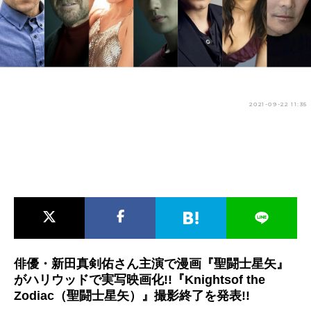
アニメ映画一覧
実写化映画一覧
今期アニメ曜日別一覧
春アニメ
夏アニメ
2021-09-22 11:35
秋アニメ
冬アニメ
男性声優/女性声優一覧
FOLLOW US
俳優・新田真剣佑さん主演で漫画『聖闘士星矢』
がハリウッドで実写映画化!!『Knightsof the
Zodiac（聖闘士星矢）』撮影終了を発表!!