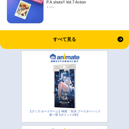
P.A.shots!! Vol.7 Action
￥275
すべて見る
【グッズ-カードゲーム】鳴潮 ：対決 ブースターパック
第一弾【ポイント2倍】