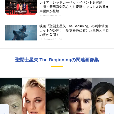
レミア／レッドカーペットイベントを実施！
主演・新田真剣佑さんら豪華キャスト＆吹替え
声優陣が登壇
2023-04-19 16:30
映画『聖闘士星矢 The Beginning』の劇中場面
カットが公開！ 聖衣を身に着けた星矢とネロ
の姿が公開！
2023-04-08 12:00
聖闘士星矢 The Beginningの関連画像集