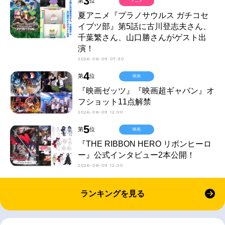
3
第
位
アニメ
夏アニメ『プラノサウルス ガチコセ
イブツ部』第5話に古川登志夫さん、
千葉繁さん、山口勝さんがゲスト出
演！
2026-08-09 07:30
4
第
位
映画
『映画ゼッツ』『映画超ギャバン』オ
フショット11点解禁
2026-08-09 12:00
5
第
位
映画
『THE RIBBON HERO リボンヒーロ
ー』公式インタビュー2本公開！
2026-08-09 12:00
ランキングを見る