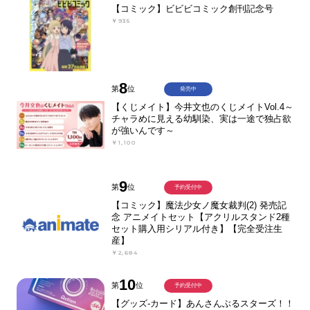
【コミック】ビビビコミック創刊記念号
￥935
8
第
位
発売中
【くじメイト】今井文也のくじメイトVol.4～
チャラめに見える幼馴染、実は一途で独占欲
が強いんです～
￥1,100
9
第
位
予約受付中
【コミック】魔法少女ノ魔女裁判(2) 発売記
念 アニメイトセット【アクリルスタンド2種
セット購入用シリアル付き】【完全受注生
産】
￥2,684
10
第
位
予約受付中
【グッズ-カード】あんさんぶるスターズ！！