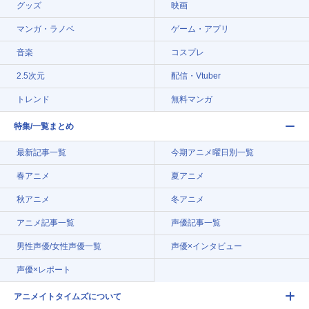
グッズ
映画
マンガ・ラノベ
ゲーム・アプリ
音楽
コスプレ
2.5次元
配信・Vtuber
トレンド
無料マンガ
特集/一覧まとめ
最新記事一覧
今期アニメ曜日別一覧
春アニメ
夏アニメ
秋アニメ
冬アニメ
アニメ記事一覧
声優記事一覧
男性声優/女性声優一覧
声優×インタビュー
声優×レポート
アニメイトタイムズについて