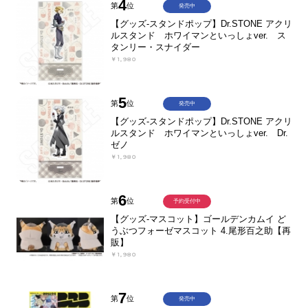
4
第
位
発売中
【グッズ-スタンドポップ】Dr.STONE アクリ
ルスタンド ホワイマンといっしょver. ス
タンリー・スナイダー
￥1,980
5
第
位
発売中
【グッズ-スタンドポップ】Dr.STONE アクリ
ルスタンド ホワイマンといっしょver. Dr.
ゼノ
￥1,980
6
第
位
予約受付中
【グッズ-マスコット】ゴールデンカムイ ど
うぶつフォーゼマスコット 4.尾形百之助【再
販】
￥1,980
7
第
位
発売中