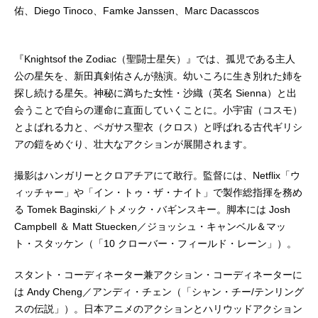
佑、Diego Tinoco、Famke Janssen、Marc Dacasscos
『Knightsof the Zodiac（聖闘士星矢）』では、孤児である主人
公の星矢を、新田真剣佑さんが熱演。幼いころに生き別れた姉を
探し続ける星矢。神秘に満ちた女性・沙織（英名 Sienna）と出
会うことで自らの運命に直面していくことに。小宇宙（コスモ）
とよばれる力と、ペガサス聖衣（クロス）と呼ばれる古代ギリシ
アの鎧をめぐり、壮大なアクションが展開されます。
撮影はハンガリーとクロアチアにて敢行。監督には、Netflix「ウ
ィッチャー」や「イン・トゥ・ザ・ナイト」で製作総指揮を務め
る Tomek Baginski／トメック・バギンスキー。脚本には Josh
Campbell ＆ Matt Stuecken／ジョッシュ・キャンベル＆マッ
ト・スタッケン（「10 クローバー・フィールド・レーン」）。
スタント・コーディネーター兼アクション・コーディネーターに
は Andy Cheng／アンディ・チェン（「シャン・チー/テンリング
スの伝説」）。日本アニメのアクションとハリウッドアクション