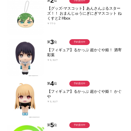
2
第
位
予約受付中
【グッズ-マスコット】あんさんぶるスター
ズ！！ おまんじゅうにぎにぎマスコット ね
くすと2 Hbox
￥770
3
第
位
予約受付中
【フィギュア】るかっぷ 超かぐや姫！ 酒寄
彩葉
￥3,927
4
第
位
予約受付中
【フィギュア】るかっぷ 超かぐや姫！ かぐ
や
￥3,927
5
第
位
予約受付中