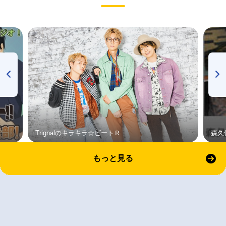
Trignalのキラキラ☆ビートＲ
森久
もっと見る