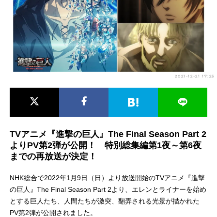
アニメ映画一覧
実写化映画一覧
今期アニメ曜日別一覧
春アニメ
夏アニメ
2021-12-21 17:25
秋アニメ
冬アニメ
男性声優/女性声優一覧
FOLLOW US
TVアニメ『進撃の巨人』The Final Season Part 2
よりPV第2弾が公開！ 特別総集編第1夜～第6夜
までの再放送が決定！
NHK総合で2022年1月9日（日）より放送開始のTVアニメ『進撃
の巨人』The Final Season Part 2より、エレンとライナーを始め
とする巨人たち、人間たちが激突、翻弄される光景が描かれた
PV第2弾が公開されました。