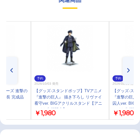
関連商品
予約
予約
2026/10/03 発売
2026/10/03 発売
.シリーズ 進撃の
【グッズ-スタンドポップ】TVアニメ
【グッズ-スタ
兵士長 完成品
『進撃の巨人』 描き下ろし リヴァイ
『進撃の巨人』
看守ver. BIGアクリルスタンド【アニ
囚人ver. B
メイト先行販売】
メイト先行販
￥1,980
￥1,980