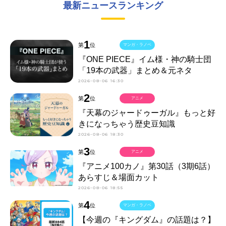
最新ニュースランキング
1
第
位
マンガ・ラノベ
『ONE PIECE』イム様・神の騎士団
「19本の武器」まとめ＆元ネタ
2026-08-06 16:30
2
第
位
アニメ
『天幕のジャードゥーガル』もっと好
きになっちゃう歴史豆知識
2026-08-06 18:30
3
第
位
アニメ
『アニメ100カノ』第30話（3期6話）
あらすじ＆場面カット
2026-08-06 18:55
4
第
位
マンガ・ラノベ
【今週の『キングダム』の話題は？】