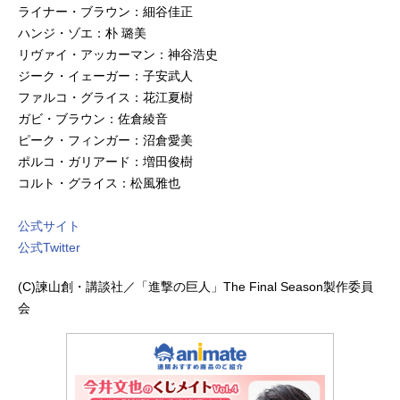
ライナー・ブラウン：細谷佳正
ハンジ・ゾエ：朴 璐美
リヴァイ・アッカーマン：神谷浩史
ジーク・イェーガー：子安武人
ファルコ・グライス：花江夏樹
ガビ・ブラウン：佐倉綾音
ピーク・フィンガー：沼倉愛美
ポルコ・ガリアード：増田俊樹
コルト・グライス：松風雅也
公式サイト
公式Twitter
(C)諫山創・講談社／「進撃の巨人」The Final Season製作委員
会