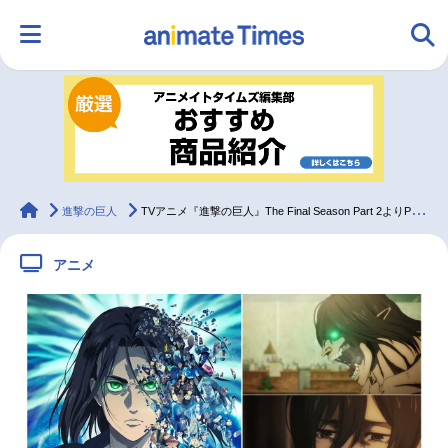
HOME
ランキング
アニメ
声優
ラジオ
みんなの声
グッズ
映画
animateTimes
進撃の巨人
TVアニメ『進撃の巨人』The Final Season Part 2よりPV第2弾が公開
アニメ
マンガ・ラノベ
ゲーム・アプリ
音楽
コスプレ
2.5次元
配信・Vtuber
トレンド
無料マンガ
最新記事一覧
アニメ記事一覧
声優記事一覧