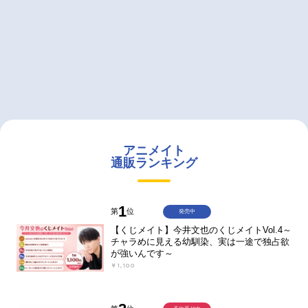
アニメイト
通販ランキング
1
第
位
発売中
【くじメイト】今井文也のくじメイトVol.4～
チャラめに見える幼馴染、実は一途で独占欲
が強いんです～
￥1,100