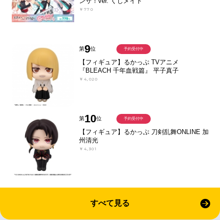
ンサ！ver. くじメイト
￥770
9
第
位
予約受付中
【フィギュア】るかっぷ TVアニメ
『BLEACH 千年血戦篇』 平子真子
￥4,020
10
第
位
予約受付中
【フィギュア】るかっぷ 刀剣乱舞ONLINE 加
州清光
￥4,301
すべて見る