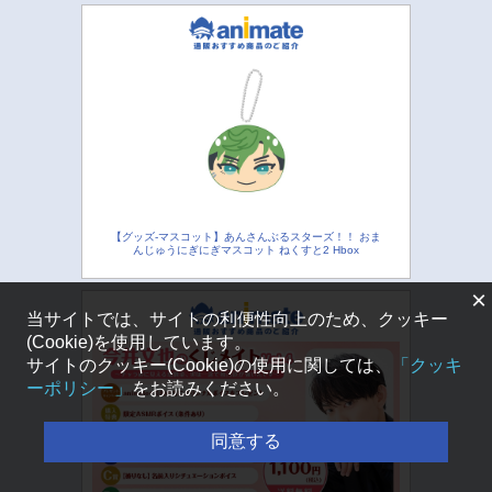
【グッズ-マスコット】あんさんぶるスターズ！！ おま
んじゅうにぎにぎマスコット ねくすと2 Hbox
×
当サイトでは、サイトの利便性向上のため、クッキー
(Cookie)を使用しています。
サイトのクッキー(Cookie)の使用に関しては、
「クッキ
ーポリシー」
をお読みください。
同意する