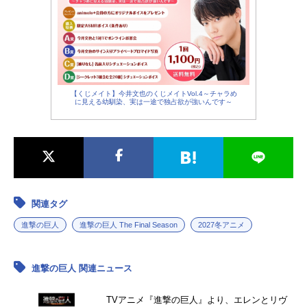
【くじメイト】今井文也のくじメイトVol.4～チャラめ
に見える幼馴染、実は一途で独占欲が強いんです～
関連タグ
進撃の巨人
進撃の巨人 The Final Season
2027冬アニメ
進撃の巨人 関連ニュース
TVアニメ『進撃の巨人』より、エレンとリヴ