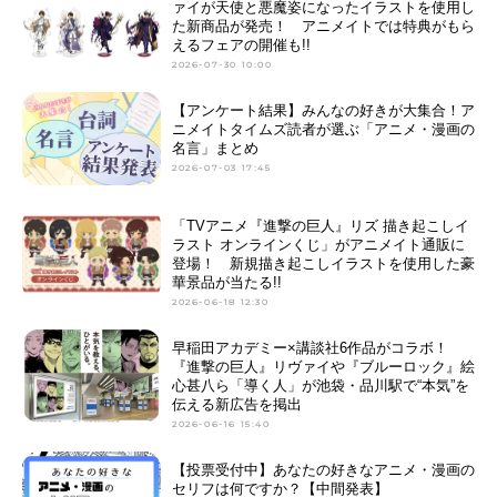
ァイが天使と悪魔姿になったイラストを使用し
た新商品が発売！ アニメイトでは特典がもら
えるフェアの開催も!!
2026-07-30 10:00
【アンケート結果】みんなの好きが大集合！ア
ニメイトタイムズ読者が選ぶ「アニメ・漫画の
名言」まとめ
2026-07-03 17:45
「TVアニメ『進撃の巨人』リズ 描き起こしイ
ラスト オンラインくじ」がアニメイト通販に
登場！ 新規描き起こしイラストを使用した豪
華景品が当たる!!
2026-06-18 12:30
早稲田アカデミー×講談社6作品がコラボ！
『進撃の巨人』リヴァイや『ブルーロック』絵
心甚八ら「導く人」が池袋・品川駅で“本気”を
伝える新広告を掲出
2026-06-16 15:40
【投票受付中】あなたの好きなアニメ・漫画の
セリフは何ですか？【中間発表】