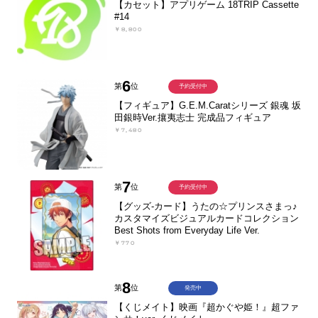
【カセット】アプリゲーム 18TRIP Cassette
#14
￥8,800
6
第
位
予約受付中
【フィギュア】G.E.M.Caratシリーズ 銀魂 坂
田銀時Ver.攘夷志士 完成品フィギュア
￥7,480
7
第
位
予約受付中
【グッズ-カード】うたの☆プリンスさまっ♪
カスタマイズビジュアルカードコレクション
Best Shots from Everyday Life Ver.
￥770
8
第
位
発売中
【くじメイト】映画『超かぐや姫！』超ファ