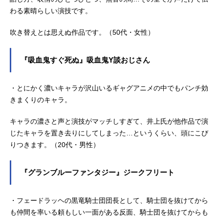
わる素晴らしい演技です。
吹き替えとは思えぬ作品です。（50代・女性）
『吸血鬼すぐ死ぬ』吸血鬼Y談おじさん
・とにかく濃いキャラが沢山いるギャグアニメの中でもパンチ効
きまくりのキャラ。
キャラの濃さと声と演技がマッチしすぎて、井上氏が他作品で演
じたキャラを置き去りにしてしまった…というくらい、頭にこび
りつきます。（20代・男性）
『グランブルーファンタジー』ジークフリート
・フェードラッヘの黒竜騎士団団長として、騎士団を抜けてから
も仲間を率いる頼もしい一面がある反面、騎士団を抜けてからも