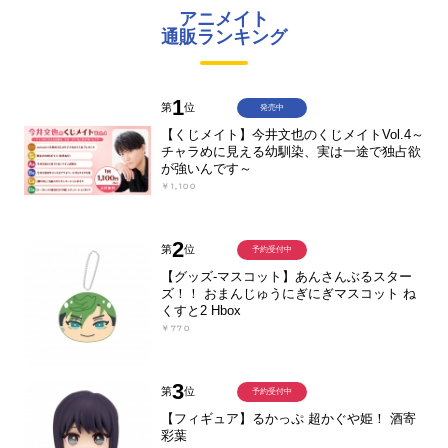
アニメイト
通販ランキング
1
第
位
発売中
【くじメイト】今井文也のくじメイトVol.4～
チャラめに見える幼馴染、実は一途で独占欲
が強いんです～
￥1,100
2
第
位
予約受付中
【グッズ-マスコット】あんさんぶるスター
ズ！！ おまんじゅうにぎにぎマスコット ね
くすと2 Hbox
￥770
3
第
位
予約受付中
【フィギュア】るかっぷ 超かぐや姫！ 酒寄
彩葉