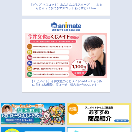
【グッズ-マスコット】あんさんぶるスターズ！！ おま
んじゅうにぎにぎマスコット ねくすと2 Hbox
【くじメイト】今井文也のくじメイトVol.4～チャラめ
に見える幼馴染、実は一途で独占欲が強いんです～