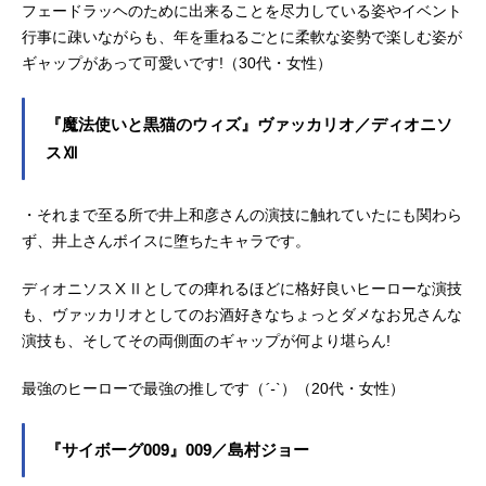
フェードラッヘのために出来ることを尽力している姿やイベント
行事に疎いながらも、年を重ねるごとに柔軟な姿勢で楽しむ姿が
ギャップがあって可愛いです!（30代・女性）
『魔法使いと黒猫のウィズ』ヴァッカリオ／ディオニソ
スⅫ
・それまで至る所で井上和彦さんの演技に触れていたにも関わら
ず、井上さんボイスに堕ちたキャラです。
ディオニソスⅩⅡとしての痺れるほどに格好良いヒーローな演技
も、ヴァッカリオとしてのお酒好きなちょっとダメなお兄さんな
演技も、そしてその両側面のギャップが何より堪らん!
最強のヒーローで最強の推しです（
´-`
）（20代・女性）
『サイボーグ009』009／島村ジョー