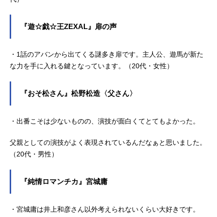
『遊☆戯☆王ZEXAL』扉の声
・1話のアバンから出てくる謎多き扉です。主人公、遊馬が新た
な力を手に入れる鍵となっています。（20代・女性）
『おそ松さん』松野松造〈父さん〉
・出番こそは少ないものの、演技が面白くてとてもよかった。
父親としての演技がよく表現されているんだなぁと思いました。
（20代・男性）
『純情ロマンチカ』宮城庸
・宮城庸は井上和彦さん以外考えられないくらい大好きです。