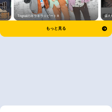
Trignalのキラキラ☆ビートＲ
森久
もっと見る