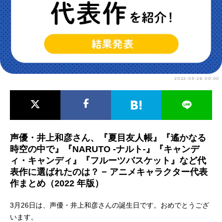
アニメ映画一覧
実写化映画一覧
今期アニメ曜日別一覧
春アニメ
夏アニメ
2022-03-26 00:00
秋アニメ
冬アニメ
男性声優/女性声優一覧
FOLLOW US
声優・井上和彦さん、『夏目友人帳』『遙かなる
時空の中で』『NARUTO -ナルト-』『キャンデ
ィ・キャンディ』『フルーツバスケット』など代
表作に選ばれたのは？ − アニメキャラクター代表
作まとめ（2022 年版）
3月26日は、声優・井上和彦さんの誕生日です。おめでとうござ
います。