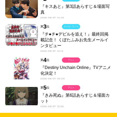
『キスあと』第3話あらすじ＆場面写
真
2026-08-07 14:45
3
第
位
マンガ・ラノベ
『チ●チ●デビルを追え！』最終回掲
載記念！ くぼたふみお先生メールイ
ンタビュー
2026-08-07 12:15
4
第
位
アニメ
『Destiny Unchain Online』TVアニメ
化決定！
2026-08-07 00:00
5
第
位
アニメ
『きみ死ぬ』第6話あらすじ＆場面カ
ット
2026-08-07 13:05