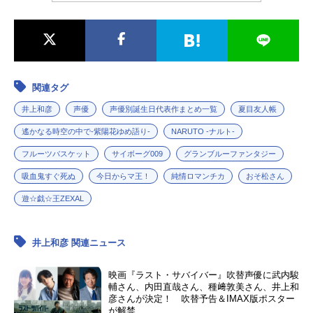
関連タグ
井上和彦
声優
声優別誕生日代表作まとめ一覧
夏目友人帳
遙かなる時空の中で-紫陽花ゆめ語り-
NARUTO -ナルト-
フルーツバスケット
サイボーグ009
グランブルーファンタジー
吸血鬼すぐ死ぬ
今日からマ王！
純情ロマンチカ
おそ松さん
遊☆戯☆王ZEXAL
井上和彦 関連ニュース
映画『ラスト・サバイバー』吹替声優に武内駿
輔さん、内田直哉さん、種﨑敦美さん、井上和
彦さんが決定！ 吹替予告＆IMAX版ポスター
が解禁