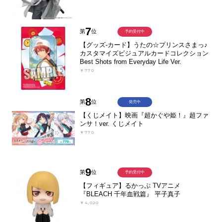
7
第
位
予約受付中
【グッズ-カード】うたの☆プリンスさまっ♪
カスタマイズビジュアルカードコレクション
Best Shots from Everyday Life Ver.
￥770
8
第
位
発売中
【くじメイト】映画『超かぐや姫！』超ファ
ンサ！ver. くじメイト
￥770
9
第
位
予約受付中
【フィギュア】るかっぷ TVアニメ
『BLEACH 千年血戦篇』 平子真子
￥4,020