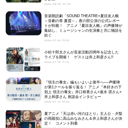
2026-08-07 07:00
音楽朗読劇「SOUND THEATRE×夏目友人帳
～音劇の章 夏霞～」夜の部公演の公式レポー
トが到着！ アニメ『夏目友人帳』の声優陣が
集結し、ミュージシャンの生演奏と共に物語を
紡ぐ
2026-07-24 13:20
小杉十郎太さんが音楽活動20周年を記念した
ライブを開催！ ゲストは井上和彦さん!!
2026-07-16 17:15
『領主の養女』編もいよいよ後半へ──声優陣
が第1クールを振り返る！ アニメ『本好きの下
剋上 領主の養女』井口裕香さん×速水 奨さん×
井上和彦さん 座談会インタビュー
2026-07-10 19:00
夏アニメ『天は赤い河のほとり』主人公・夕梨
の両親役に高山みなみさん＆井上和彦さんが決
定！ コメント到着