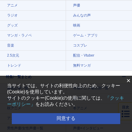
アニメ
声優
ラジオ
みんなの声
グッズ
映画
マンガ・ラノベ
ゲーム・アプリ
音楽
コスプレ
2.5次元
配信・Vtuber
トレンド
無料マンガ
特集/一覧まとめ
×
当サイトでは、サイトの利便性向上のため、クッキー
最新記事一覧
今期アニメ曜日別一覧
(Cookie)を使用しています。
サイトのクッキー(Cookie)の使用に関しては、
「クッキ
春アニメ
夏アニメ
ーポリシー」
をお読みください。
目次
秋アニメ
冬アニメ
同意する
アニメ記事一覧
声優記事一覧
男性声優/女性声優一覧
声優×インタビュー