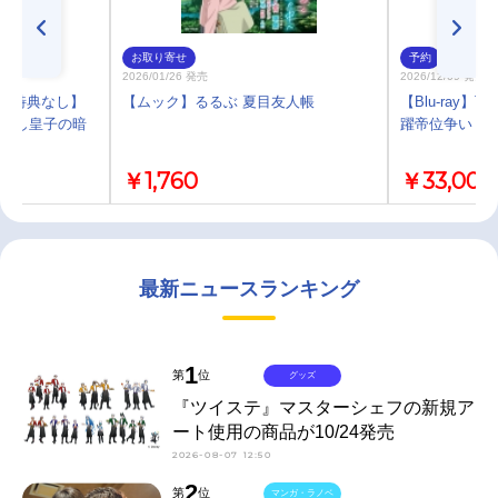
お取り寄せ
予約
2026/01/26 発売
2026/12/09 発売
)・特典なし】
【ムック】るるぶ 夏目友人帳
【Blu-ray
出涸らし皇子の暗
躍帝位争い Blu-
X
￥1,760
￥33,000
最新ニュースランキング
1
第
位
グッズ
『ツイステ』マスターシェフの新規ア
ート使用の商品が10/24発売
2026-08-07 12:50
2
第
位
マンガ・ラノベ