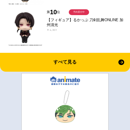
10
第
位
予約受付中
【フィギュア】るかっぷ 刀剣乱舞ONLINE 加
州清光
￥4,301
すべて見る