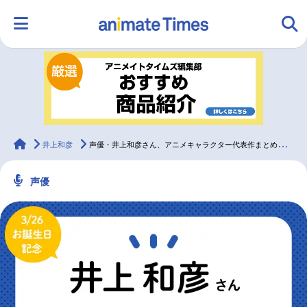
HOME
ランキング
アニメ
声優
ラジオ
みんなの声
グッズ
映画
animateTimes
井上和彦
声優・井上和彦さん、アニメキャラクター代表作まとめ（2022年版）
声優
マンガ・ラノベ
ゲーム・アプリ
音楽
コスプレ
2.5次元
配信・Vtuber
トレンド
無料マンガ
最新記事一覧
アニメ記事一覧
声優記事一覧