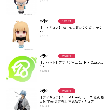
￥3,927
4
第
位
予約受付中
【フィギュア】るかっぷ 超かぐや姫！ かぐ
や
￥3,927
5
第
位
予約受付中
【カセット】アプリゲーム 18TRIP Cassette
#14
￥8,800
6
第
位
予約受付中
【フィギュア】G.E.M.Caratシリーズ 銀魂 坂
田銀時Ver.攘夷志士 完成品フィギュア
￥7,480