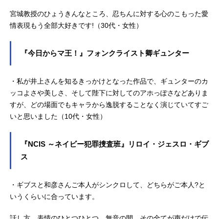
宮城教授のひょうきんなところ、忍ちんに対する心のこもった愛
情表現もう全部大好きです!（30代・女性）
『今日からマ王！』フォンクライスト卿ギュンター
・私が井上さんを知るきっかけとなった作品で、ギュンターのカ
ッコよさや美しさ、そして陛下に対してのアホっぽさなどありま
すが、どの場面でもキャラから逸脱することなく演じていてすご
いと思いました（10代・女性）
『NCIS ～ネイビー犯罪捜査班』リロイ・ジェスロ・ギブ
ス
・ギブスと和彦さんご本人がシンクロして、どちらがご本人?と
いうくらいに合っています。
話し方、表情のひとつひとつ、無音の間…その全てが声だけで伝