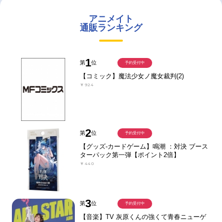
アニメイト
通販ランキング
1
第
位
予約受付中
【コミック】魔法少女ノ魔女裁判(2)
￥924
2
第
位
予約受付中
【グッズ-カードゲーム】鳴潮 ：対決 ブース
ターパック第一弾【ポイント2倍】
￥440
3
第
位
予約受付中
【音楽】TV 灰原くんの強くて青春ニューゲ