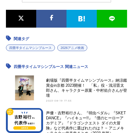
関連タグ
四畳半タイムマシンブルース
2026アニメ映画
四畳半タイムマシンブルース 関連ニュース
劇場版『四畳半タイムマシンブルース』納涼鑑
賞会in京都 2023開催！ 「私」役・浅沼晋太
郎さん、キャラクター原案・中村佑介さんが登
壇
2023-08-19 17:55
声優・吉野裕行さん、『弱虫ペダル』『SKET
DANCE』『ハイキュー!!』『僕のヒーローア
カデミア』『ドラゴンクエスト ダイの大冒
険』など代表作に選ばれたのは？ − アニメキ