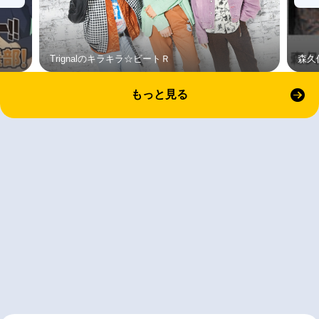
Trignalのキラキラ☆ビートＲ
森久
もっと見る