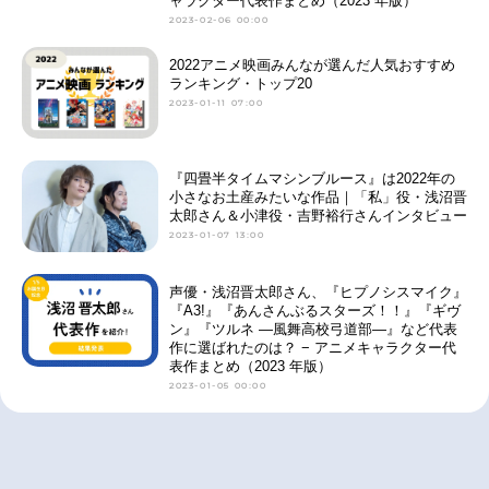
ャラクター代表作まとめ（2023 年版）
2023-02-06 00:00
2022アニメ映画みんなが選んだ人気おすすめ
ランキング・トップ20
2023-01-11 07:00
『四畳半タイムマシンブルース』は2022年の
小さなお土産みたいな作品｜「私」役・浅沼晋
太郎さん＆小津役・吉野裕行さんインタビュー
2023-01-07 13:00
声優・浅沼晋太郎さん、『ヒプノシスマイク』
『A3!』『あんさんぶるスターズ！！』『ギヴ
ン』『ツルネ ―風舞高校弓道部―』など代表
作に選ばれたのは？ − アニメキャラクター代
表作まとめ（2023 年版）
2023-01-05 00:00