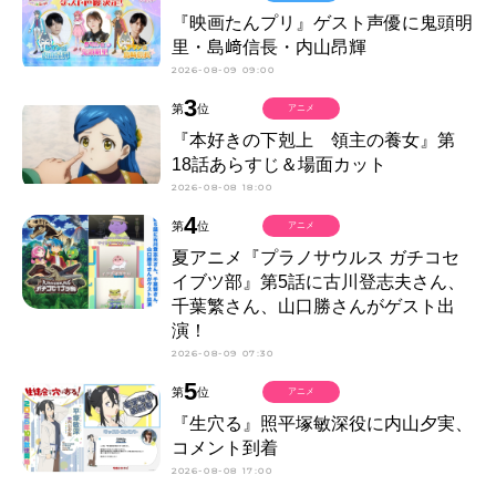
『映画たんプリ』ゲスト声優に鬼頭明
里・島﨑信長・内山昂輝
2026-08-09 09:00
3
第
位
アニメ
『本好きの下剋上 領主の養女』第
18話あらすじ＆場面カット
2026-08-08 18:00
4
第
位
アニメ
夏アニメ『プラノサウルス ガチコセ
イブツ部』第5話に古川登志夫さん、
千葉繁さん、山口勝さんがゲスト出
演！
2026-08-09 07:30
5
第
位
アニメ
『生穴る』照平塚敏深役に内山夕実、
コメント到着
2026-08-08 17:00