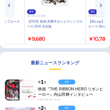
通常
通常
2023/12/20 発売
2023/12/20 発売
マシンブルース
【DVD】映画 四畳半タイムマシンブル
【Blu-ray
ース DVD 完全版
ルース Blu-ra
￥9,680
￥10,780
最新ニュースランキング
1
第
位
映画
映画『THE RIBBON HERO リボンヒ
ーロー』内山昂輝インタビュー
2026-08-08 18:00
2
第
位
映画