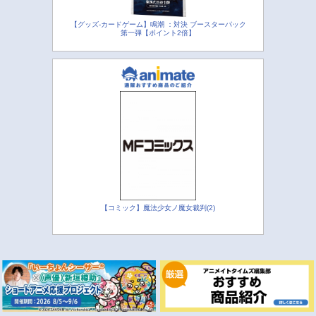
【グッズ-カードゲーム】鳴潮 ：対決 ブースターパック
第一弾【ポイント2倍】
【コミック】魔法少女ノ魔女裁判(2)