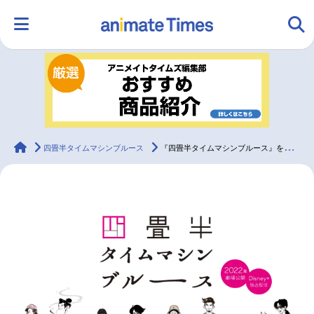
HOME
ランキング
アニメ
声優
ラジオ
みんなの声
グッズ
映画
animateTimes
四畳半タイムマシンブルース
『四畳半タイムマシンブルース』を楽しむためのポイントまとめ
マンガ・ラノベ
ゲーム・アプリ
音楽
コスプレ
2.5次元
配信・Vtuber
トレンド
無料マンガ
最新記事一覧
アニメ記事一覧
声優記事一覧