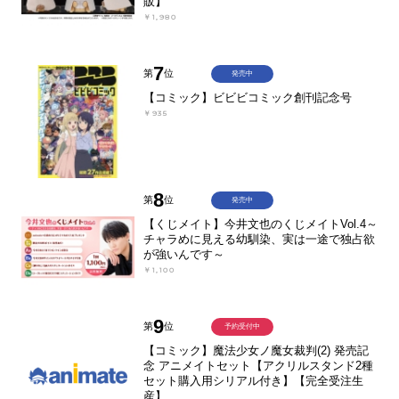
販】
￥1,980
7
第
位
発売中
【コミック】ビビビコミック創刊記念号
￥935
8
第
位
発売中
【くじメイト】今井文也のくじメイトVol.4～
チャラめに見える幼馴染、実は一途で独占欲
が強いんです～
￥1,100
9
第
位
予約受付中
【コミック】魔法少女ノ魔女裁判(2) 発売記
念 アニメイトセット【アクリルスタンド2種
セット購入用シリアル付き】【完全受注生
産】