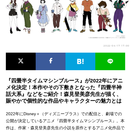
アニメ映画一覧
実写化映画一覧
今期アニメ曜日別一覧
春アニメ
夏アニメ
2022-04-17 17:00
秋アニメ
冬アニメ
男性声優/女性声優一覧
FOLLOW US
『四畳半タイムマシンブルース』が2022年にアニ
メ化決定！本作やその下敷きとなった『四畳半神
話大系』などをご紹介！森見登美彦先生が描く、
賑やかで個性的な作品やキャラクターの魅力とは
2022年にDisney＋（ディズニープラス）での配信と、劇場での
公開が決定しているアニメ『四畳半タイムマシンブルース』。本
作は、作家・森見登美彦先生の小説を原作とするアニメ化作品で