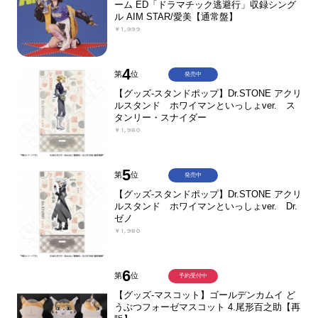
ーム ED「ドラマチック逃避行」収録シング
ル AIM STAR/愛美【通常盤】
￥1,999
4
第
位
発売中
【グッズ-スタンドポップ】Dr.STONE アクリ
ルスタンド ホワイマンといっしょver. ス
タンリー・スナイダー
￥1,980
5
第
位
発売中
【グッズ-スタンドポップ】Dr.STONE アクリ
ルスタンド ホワイマンといっしょver. Dr.
ゼノ
￥1,980
6
第
位
予約受付中
【グッズ-マスコット】ゴールデンカムイ ど
うぶつフォーゼマスコット 4.尾形百之助【再