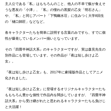
主人公である「私」はもちろんのこと、他人の不幸で飯が食えそ
うな悪友の「小津」、「私」の憧れの黒髪の乙女「明石さん」
や、「私」と同じアパート「下鴨幽水荘」に住みつく大学8回生
の「樋口師匠」などなど。
各キャラクターたちを簡単に説明する言葉のみですら、すでに個
性が爆発しているメンバー揃いとなっています。
その『四畳半神話大系』のキャラクターですが、実は森見先生の
別作品にも登場しています。その作品が『夜は短し歩けよ乙
女』。
『夜は短し歩けよ乙女』も、2017年に劇場版作品としてアニメ
化されました。
『夜は短し歩けよ乙女』に登場するオリジナルキャラクターたち
ももちろん豊かな個性で作品内を闊歩していますが、『四畳半神
話大系』から受け継がれたと思われるキャラクターたちも負けじ
と大活躍！