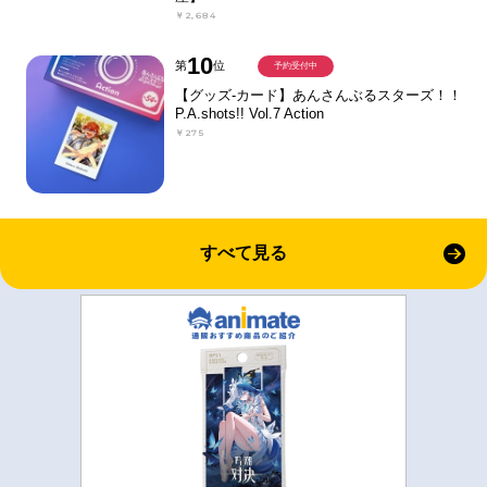
￥2,684
10
第
位
予約受付中
【グッズ-カード】あんさんぶるスターズ！！
P.A.shots!! Vol.7 Action
￥275
すべて見る