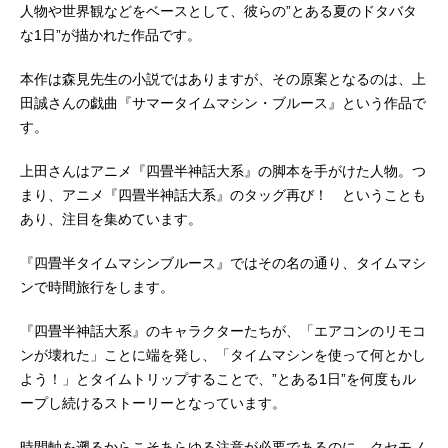
人物や世界観などをベースとして、彼らの”とある夏のドタバタ
な1日”が描かれた作品です。
本作は森見先生の小説ではありますが、その原案となるのは、上
田誠さんの戯曲『サマータイムマシン・ブルース』という作品で
す。
上田さんはアニメ『四畳半神話大系』の脚本を手がけた人物。つ
まり、アニメ『四畳半神話大系』のタッグ再び！ ということも
あり、注目を集めています。
『四畳半タイムマシンブルース』ではその名の通り、タイムマシ
ンで時間旅行をします。
『四畳半神話大系』のキャラクターたちが、「エアコンのリモコ
ンが壊れた」ことに端を発し、「タイムマシンを使って何とかし
よう！」とタイムトリップすることで、”とある1日”を何度もル
ープし続けるストーリーとなっています。
時間軸を遡るからこそあらゆる注意が必要であるのに、クセモノ