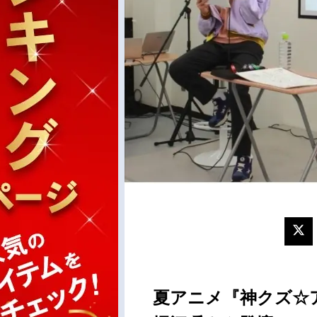
夏アニメ『神クズ☆