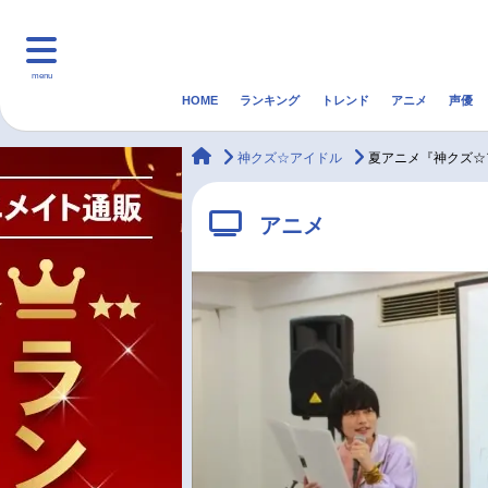
menu
HOME
ランキング
トレンド
アニメ
声優
HOME
ランキング
アニ
animateTimes
神クズ☆アイドル
夏アニメ『神クズ☆
マンガ・ラノベ
ゲーム・アプリ
音楽
アニメ
最新記事一覧
アニメ記事一覧
声優記事一覧