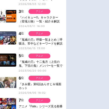
2026/08/03 12:00
3
位
アニメ
『ハイキュー!!』キャラクター
（登場人物）一覧・紹介＆解説
2024/03/11 16:00
4
位
アニメ
『鬼滅の刃』呼吸一覧まとめ｜呼
吸法、常中などキーワードを解説
2023/06/15 19:00
5
位
アニメ
『鬼滅の刃』十二鬼月（上弦の
鬼、下弦の鬼）メンバーを一覧で
紹介＆解説（登場鬼の情報まと
2023/06/20 00:00
め）
6
位
アニメ
『きみ愛』第6話あらすじ＆場面
カット
2026/08/05 18:02
7
位
アニメ
アニメ『Fate』シリーズ見る順番