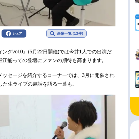
画像一覧 (13件)
シェア
グvol.0』(5月22日開催)では今井1人での出演だ
堀江揃っての登壇にファンの期待も高まります。
メッセージを紹介するコーナーでは、3月に開催され
露した生ライブの裏話を語る一幕も。