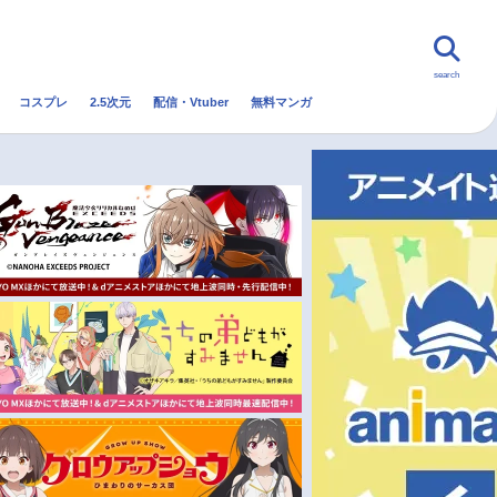
search
コスプレ
2.5次元
配信・Vtuber
無料マンガ
んなの声
グッズ
映画
・Vtuber
トレンド
無料マンガ
秋アニメ
冬アニメ