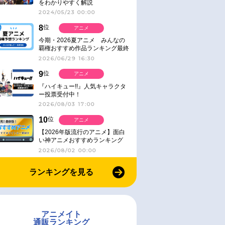
をわかりやすく解説
2024/05/23 00:00
8
位
アニメ
今期・2026夏アニメ みんなの
覇権おすすめ作品ランキング最終
結果発表！
2026/06/29 16:30
9
位
アニメ
『ハイキュー!!』人気キャラクタ
ー投票受付中！
2026/08/03 17:00
10
位
アニメ
【2026年版流行のアニメ】面白
い神アニメおすすめランキング
【名作・話題作】｜ジャンル別人
2026/08/02 00:00
気作品をピックアップ
ランキングを見る
アニメイト
通販ランキング