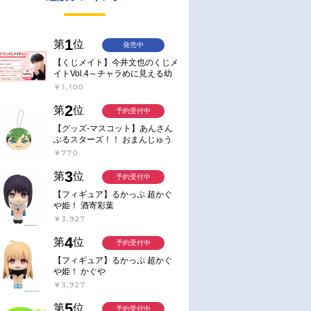
1
第
位
発売中
【くじメイト】今井文也のくじメ
イトVol.4～チャラめに見える幼
馴染、実は一途で独占欲が強いん
￥1,100
です～
2
第
位
予約受付中
【グッズ-マスコット】あんさん
ぶるスターズ！！ おまんじゅう
にぎにぎマスコット ねくすと2
￥770
Hbox
3
第
位
予約受付中
【フィギュア】るかっぷ 超かぐ
や姫！ 酒寄彩葉
￥3,927
4
第
位
予約受付中
【フィギュア】るかっぷ 超かぐ
や姫！ かぐや
￥3,927
5
第
位
予約受付中