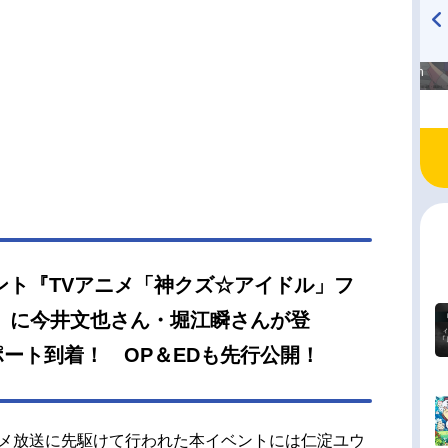
高橋美紀のおんぷの気持ち
TVアニメ『戦隊大失格』
♪ in アニメイトタイムズ
radio 大直会 2nd season
ント『TVアニメ「神クズ☆アイドル」フ
.1』に今井文也さん・堀江瞬さんが登
ート到着！ OP＆EDも先行公開！
Vアニメ放送に先駆けて行われた本イベントには仁淀ユウ