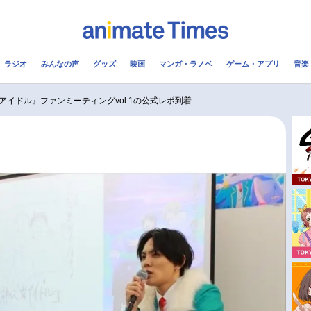
ラジオ
みんなの声
グッズ
映画
マンガ・ラノベ
ゲーム・アプリ
音楽
メ
声優
ラジオ
み
アイドル』ファンミーティングvol.1の公式レポ到着
コスプレ
2.5次元
配信
アニメ映画一覧
今期アニメ曜日別一覧
実写化映画一覧
春アニメ
男性声優/女性声優一覧
夏アニメ
FOLLOW US