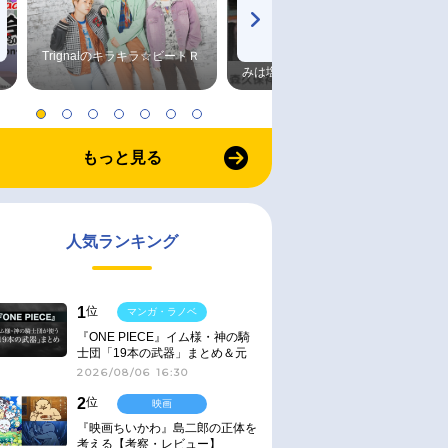
Trignalのキラキラ☆ビートＲ
森久保祥太郎×浪川大輔 つま
みは塩だけ
もっと見る
人気ランキング
1
位
マンガ・ラノベ
『ONE PIECE』イム様・神の騎
士団「19本の武器」まとめ＆元
ネタ
2026/08/06 16:30
2
位
映画
『映画ちいかわ』島二郎の正体を
考える【考察・レビュー】