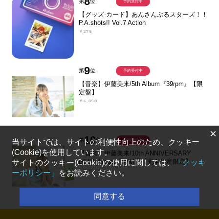
8
第
位
予約受付中
【グッズ-カード】あんさんぶるスターズ！！
P.A.shots!! Vol.7 Action
￥275
9
第
位
予約受付中
【音楽】伊藤美来/5th Album『39rpm』【限
定盤】
￥6,050
×
10
第
位
当サイトでは、サイトの利便性向上のため、クッキー
予約受付中
(Cookie)を使用しています。
【音楽】伊藤美来/10th ANNIVERSARY
BEST Album『swirl』【完全生産限定】
サイトのクッキー(Cookie)の使用に関しては、
「クッキ
￥7,150
ーポリシー」
をお読みください。
同意する