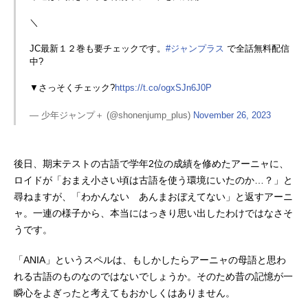
＼
JC最新１２巻も要チェックです。
#ジャンプラス
で全話無料配信
中?
▼さっそくチェック?
https://t.co/ogxSJn6J0P
— 少年ジャンプ＋ (@shonenjump_plus)
November 26, 2023
後日、期末テストの古語で学年2位の成績を修めたアーニャに、
ロイドが「おまえ小さい頃は古語を使う環境にいたのか…？」と
尋ねますが、「わかんない あんまおぼえてない」と返すアーニ
ャ。一連の様子から、本当にはっきり思い出したわけではなさそ
うです。
「ANIA」というスペルは、もしかしたらアーニャの母語と思わ
れる古語のものなのではないでしょうか。そのため昔の記憶が一
瞬心をよぎったと考えてもおかしくはありません。