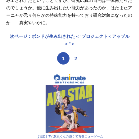
み出され」たということですが、研究の真の目的は一体何だった
のでしょうか。他に生み出したい能力があったのか、はたまたア
ーニャが元々何らかの特殊能力を持っており研究対象になったの
か……真実やいかに。
次ページ：ボンドが生み出された＜“プロジェクト＜アップル
＞”＞
1
2
【音楽】TV 灰原くんの強くて青春ニューゲーム