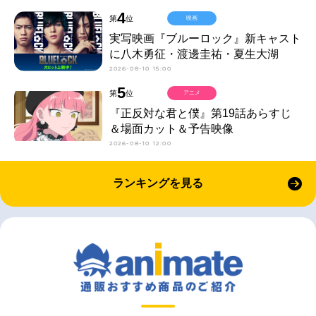
4
第
位
映画
実写映画『ブルーロック』新キャスト
に八木勇征・渡邊圭祐・夏生大湖
2026-08-10 15:00
5
第
位
アニメ
『正反対な君と僕』第19話あらすじ
＆場面カット＆予告映像
2026-08-10 12:00
ランキングを見る