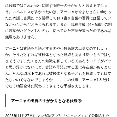
現段階ではこれが出生に関する唯一の手がかりと言えるでしょ
う。スペルミスが多かったのは、アーニャが今よりさらに幼かっ
たため話し言葉だけを習得しており書き言葉の習得には至ってい
なかったからだと考えられます。また、現在年齢（4～5歳）の割
に言葉がたどたどしいのも、使っていた言語が違ったのであれば
無理もありません。
アーニャは古語を母語とする国や少数民族の出身なのでしょう
か。そうだとすれば被検体となった経緯もあまり良いものではな
さそうです。たくさんの知識を有しているであろうロイドがパッ
と思い浮かばないほど、古語を母語とする国は存在感がありませ
ん。そんな環境下であれば被検体となる子どもを拉致しても目立
たないのではないでしょうか……。この伏線、アーニャ1人だけ
でなく物語全体に関わってきそうな予感さえします。
アーニャの出自の手がかりとなる伏線③
2023年11月27日にマンガ誌アプリ「ジャンプ＋」で公開された