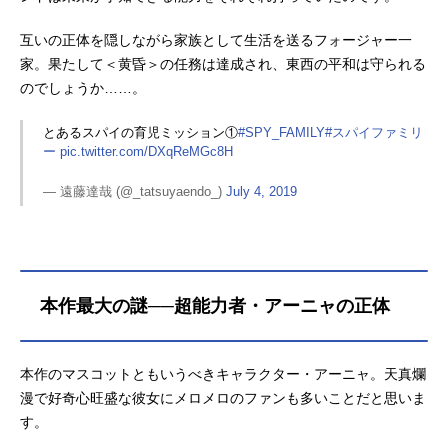
互いの正体を隠しながら家族として生活を送るフォージャー一
家。果たして＜黄昏＞の任務は達成され、東西の平和は守られる
のでしょうか……。
とあるスパイの育児ミッション①
#SPY_FAMILY
#スパイファミリ
ー
pic.twitter.com/DXqReMGc8H
— 遠藤達哉 (@_tatsuyaendo_)
July 4, 2019
本作最大の謎──超能力者・アーニャの正体
本作のマスコットともいうべきキャラクター・アーニャ。天真爛
漫で好奇心旺盛な彼女にメロメロのファンも多いことだと思いま
す。