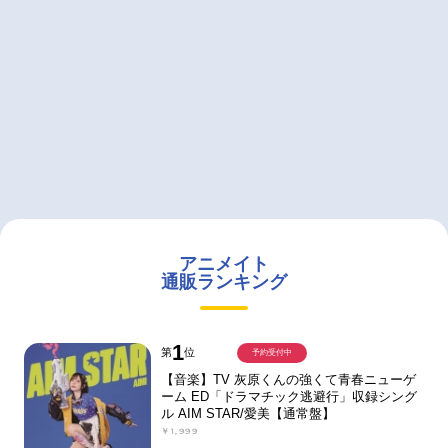
アニメイト
通販ランキング
1
第
位
予約受付中
【音楽】TV 灰原くんの強くて青春ニューゲ
ーム ED「ドラマチック逃避行」収録シング
ル AIM STAR/愛美【通常盤】
￥1,999