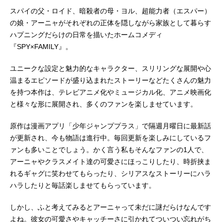
スパイの父・ロイド、暗殺者の母・ヨル、超能力者（エスパー）
の娘・アーニャがそれぞれの正体を隠しながら家族として暮らす
ハプニングだらけの日常を描いたホームコメディ
『SPY×FAMILY』。
ユニークな設定と魅力的なキャラクター、スリリングな展開や心
温まるエピソードが盛り込まれたストーリーなどたくさんの魅力
を持つ本作は、テレビアニメ化やミュージカル化、アニメ映画化
と様々な形に展開され、多くのファンを楽しませています。
原作は漫画アプリ「少年ジャンププラス」で隔週月曜日に最新話
が更新され、今も物語は進行中。毎回更新を楽しみにしているフ
ァンも多いことでしょう。かく言う私もそんなファンの1人で、
アーニャやクラスメイト達の可愛さにほっこりしたり、時折挟ま
れるギャグに笑わせてもらったり、シリアスなストーリーにハラ
ハラしたりと毎話楽しませてもらっています。
しかし、ふと考えてみるとアーニャって未だに謎だらけなんです
よね。彼女の可愛さやキャッチーさに引かれてついつい忘れがち