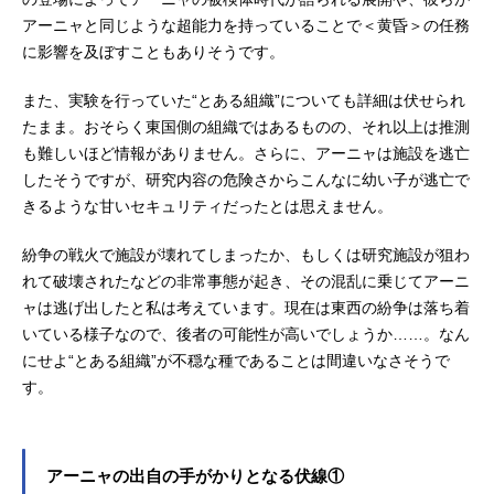
アーニャと同じような超能力を持っていることで＜黄昏＞の任務
に影響を及ぼすこともありそうです。
また、実験を行っていた“とある組織”についても詳細は伏せられ
たまま。おそらく東国側の組織ではあるものの、それ以上は推測
も難しいほど情報がありません。さらに、アーニャは施設を逃亡
したそうですが、研究内容の危険さからこんなに幼い子が逃亡で
きるような甘いセキュリティだったとは思えません。
紛争の戦火で施設が壊れてしまったか、もしくは研究施設が狙わ
れて破壊されたなどの非常事態が起き、その混乱に乗じてアーニ
ャは逃げ出したと私は考えています。現在は東西の紛争は落ち着
いている様子なので、後者の可能性が高いでしょうか……。なん
にせよ“とある組織”が不穏な種であることは間違いなさそうで
す。
アーニャの出自の手がかりとなる伏線①