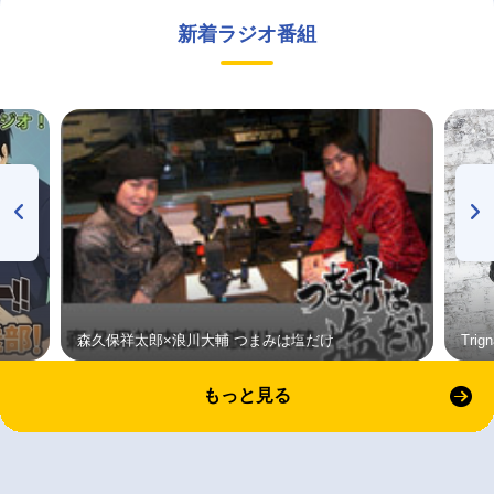
新着ラジオ番組
森久保祥太郎×浪川大輔 つまみは塩だけ
Tri
もっと見る