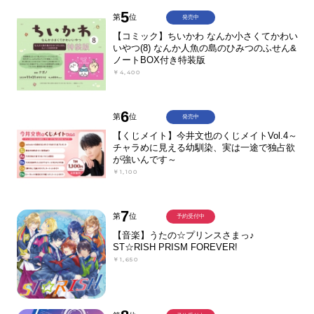
5
第
位
発売中
【コミック】ちいかわ なんか小さくてかわい
いやつ(8) なんか人魚の島のひみつのふせん&
ノートBOX付き特装版
￥4,400
6
第
位
発売中
【くじメイト】今井文也のくじメイトVol.4～
チャラめに見える幼馴染、実は一途で独占欲
が強いんです～
￥1,100
7
第
位
予約受付中
【音楽】うたの☆プリンスさまっ♪
ST☆RISH PRISM FOREVER!
￥1,650