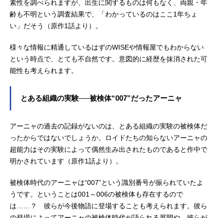
素性を調べられますが、出生に関するものは何もなく、両親・年
齢も不明という調査結果で、「わかっているのはここ1年ちょ
い」だそう（原作1話より）。
様々な情報に精通しているはずのWISEや情報屋でもわからない
という時点で、とても不自然です。意図的に経歴を抹消された可
能性も考えられます。
とある組織の実験──被検体“007”だったアーニャ
アーニャの過去の記録がないのは、とある組織の実験の被検体だ
ったからではないでしょうか。ロイドたちの知らないアーニャの
超能力はその実験によって偶然生み出されたものであると作中で
明かされています（原作1話より）。
被検体時代のアーニャは“007”という識別番号が振られていたよ
うです。ということは001～006の被検体も存在するので
は……？ 彼らが今後物語に登場することも考えられます。彼ら
の登場によってアーニャの被検体時代が語られる展開や、彼らが