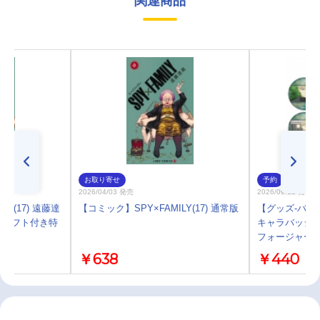
関連商品
お取り寄せ
予約
2026/04/03 発売
2026/09/12 発売
Y(17) 遠藤達
【コミック】SPY×FAMILY(17) 通常版
【グッズ-バッチ
クラフト付き特
キャラバッジ
フォージャー
￥638
￥440