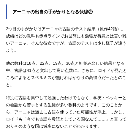
アーニャの出自の手がかりとなる伏線②
2つ目の手がかりはアーニャの古語のテスト結果（原作42話）。
成績はどの教科も赤点ラインでお世辞にも勉強が得意とは言い難
いアーニャ。そんな彼女ですが、古語のテストは少し様子が違う
よう。
他の教科は18点、22点、19点、30点と軒並み悲しい結果となる
中、古語は41点と突出して高い点数に。さらに、ロイドが見たと
ころによるとスペルミスが無ければかなりの高得点だったとのこ
と。
特別に古語を集中して勉強したわけでもなく、学友・ベッキーと
の会話から苦手とする生徒が多い教科のようです。このことか
ら、アーニャは過去に古語を使っていた可能性が浮上。しかし、
ロイドも「今でも古語を母語としている国なんて……」と言って
おりそのような国は滅多にないことがわかります。