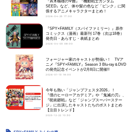
『斉木楠雄のΨ難』『機動戦士ガンダム
SEED』など、体や髪の色など「ピンク」に関
係するアニメキャラクターまとめ！
2026-04-25 17:00
『SPY×FAMILY（スパイファミリー）』原作
コミックス（漫画）最新刊 17巻（次は18巻）
発売日・あらすじ・表紙まとめ
2026-04-03 08:00
フォージャー家のキャストが勢揃い！ TVア
ニメ『SPY×FAMILY』Season 3 Blu-ray＆DVD
の発売記念イベントが2月8日に開催!!
2026-01-13 18:00
今年も熱い「ジャンプフェスタ2026」！
『僕のヒーローアカデミア』や『鬼滅の刃』、
『呪術廻戦』など「ジャンプスーパーステー
ジ」に出演したキャストたちのポストまとめ
【注目トレンド】
2025-12-22 10:30