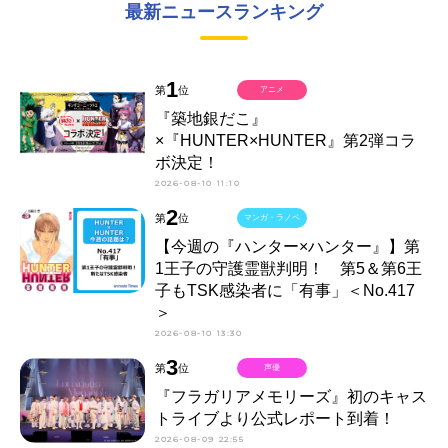
最新ニュースランキング
1
第
位
アニメ
『築地銀だこ』
×『HUNTER×HUNTER』第2弾コラ
ボ決定！
2026-08-10 11:10
2
第
位
マンガ・ラノベ
【今週の『ハンター×ハンター』】第
1王子の守護霊獣判明！ 第5＆第6王
子もTSK感染者に「有事」＜No.417
＞
2026-08-10 13:30
3
第
位
声優
『フラガリアメモリーズ』初のキャス
トライブより公式レポート到着！
2026-08-09 22:55