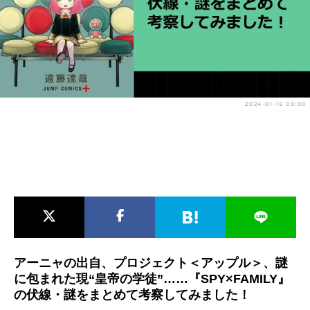
アニメ映画一覧
実写化映画一覧
今期アニメ曜日別一覧
春アニメ
夏アニメ
2024-01-15 00:00
秋アニメ
冬アニメ
男性声優/女性声優一覧
FOLLOW US
アーニャの出自、プロジェクト＜アップル＞、謎
に包まれた現“皇帝の学徒”……『SPY×FAMILY』
の伏線・謎をまとめて考察してみました！