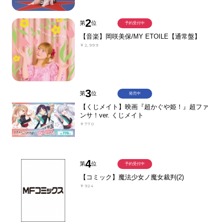
2
第
位
予約受付中
【音楽】岡咲美保/MY ETOILE【通常盤】
￥2,999
3
第
位
発売中
【くじメイト】映画『超かぐや姫！』超ファ
ンサ！ver. くじメイト
￥770
4
第
位
予約受付中
【コミック】魔法少女ノ魔女裁判(2)
￥924