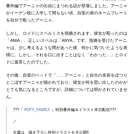
番外編でアーニャの出自にまつわる話が登場しました。アーニャ
がイーデン校に入学して間もない頃、自室の扉のネームプレート
を自分で彫ったアーニャ。
しかし、ロイドにスペルミスを指摘されます。彼女が彫ったのは
「ANIA」、正しいスペルは「ANYA」です。指摘を受けたアーニ
ャは、少し考えるような間があった後、何かに気づいたような表
情に。しかし、それを口に出すことはなく「わかった…」とロイ
ドに返答したのでした。
その後、自室のベッドで「……アーニャ」と自分の名前をぽつり
とこぼすアーニャが描かれており、彼女が何を思い出したのかが
とても気になるところですが、詳細については明かされていませ
ん。
???『
#SPY_FAMILY
』特別番外編＆イラスト本日配信???
／
今週は、描き下ろし特別イラストを大公開‼️