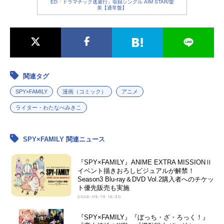
ED「ドラマチック逃避行」収録シングル AIM STAR/愛
美【通常盤】
関連タグ
SPY×FAMILY
漫画（コミック）
アニメ
ライター・わたなべみきこ
SPY×FAMILY 関連ニュース
『SPY×FAMILY』ANIME EXTRA MISSIONⅡ
イベント描きおろしビジュアルが解禁！
Season3 Blu-ray＆DVD Vol.2購入者へのチケッ
ト優先販売も実施
2026-05-19 16:30
『SPY×FAMILY』『ぼっち・ざ・ろっく！』