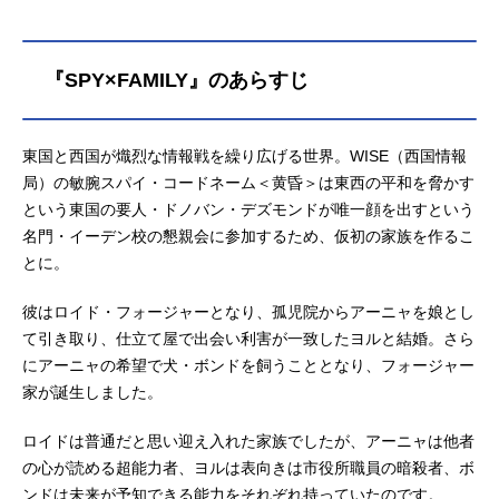
『SPY×FAMILY』のあらすじ
東国と西国が熾烈な情報戦を繰り広げる世界。WISE（西国情報
局）の敏腕スパイ・コードネーム＜黄昏＞は東西の平和を脅かす
という東国の要人・ドノバン・デズモンドが唯一顔を出すという
名門・イーデン校の懇親会に参加するため、仮初の家族を作るこ
とに。
彼はロイド・フォージャーとなり、孤児院からアーニャを娘とし
て引き取り、仕立て屋で出会い利害が一致したヨルと結婚。さら
にアーニャの希望で犬・ボンドを飼うこととなり、フォージャー
家が誕生しました。
ロイドは普通だと思い迎え入れた家族でしたが、アーニャは他者
の心が読める超能力者、ヨルは表向きは市役所職員の暗殺者、ボ
ンドは未来が予知できる能力をそれぞれ持っていたのです。