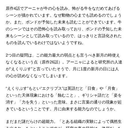
原作4話でアーニャが牛の心を読み、怖がる牛をなだめてあげる
シーンが描かれています。なぜ動物の心までも読めるのでしょう
か。また、ボンドが予知した未来も読むことができています。牛
のシーンではその恐怖心を読み取っており、ボンドの予知した未
来もシーンとして読み取っているので、はっきりと言語化された
ものを読んでいるわけではないようですね。
2つ目の疑問は、この能力最大の弱点とも言うべき新月の時使え
なくなるという点（原作26話）。アーニャによると研究所の人達
が“えくりぷす”と言っていたそうで、月に1度の新月の日には人
の心が読めなくなってしまいます。
“えくりぷす”もとい“エクリプス”は英語だと「日食」や「月食」
といった天体現象における「蝕むこと」、ギリシャ語だと「姿を
消す」「力を失う」といった意味。まさに言葉の通りの現象が起
きているということです。月に由来する能力なのでしょうか。
まだまだ謎だらけの超能力。「とある組織の実験によって偶然生