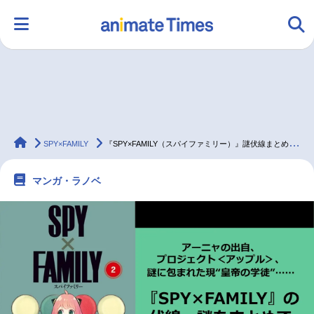
HOME
ランキング
アニメ
声優
animateTimes
ラジオ
みんなの声
グッズ
映画
SPY×FAMILY
『SPY×FAMILY（スパイファミリー）』謎伏線まとめ＆考察
マンガ・ラノベ
マンガ・ラノベ
ゲーム・アプリ
音楽
コスプレ
2.5次元
配信・Vtuber
トレンド
無料マンガ
最新記事一覧
アニメ記事一覧
声優記事一覧