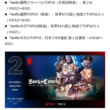
■「Netflix週間グローバルTOP10（⾮英語映画）」第２位
（※6/12〜6/18）
■「Netflix週間TOP10（映画）」世界57の国と地域でTOP10⼊り
（※6/12〜6/18）
■「Netflix今⽇TOP10(映画)」世界91の国と地域でTOP10⼊り
（※6/21）
■「Netflix今⽇のTOP10」⽇本で4⽇連続 第１位獲得（※6/18〜
6/21）