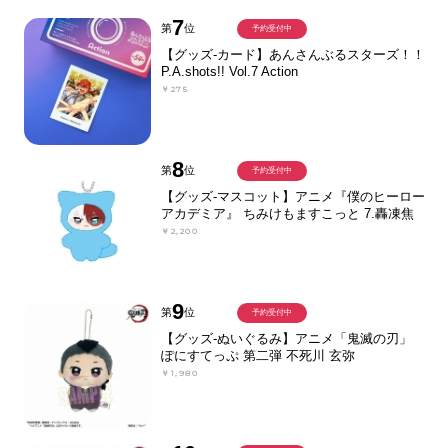
7
第
位
予約受付中
【グッズ-カード】あんさんぶるスターズ！！
P.A.shots!! Vol.7 Action
￥275
8
第
位
予約受付中
【グッズ-マスコット】アニメ『僕のヒーロー
アカデミア』 ちみけもますこっと 7.轟凍焦
￥2,200
9
第
位
予約受付中
【グッズ-ぬいぐるみ】アニメ「鬼滅の刃」
ぽにすてっぷ 第二弾 不死川 玄弥
￥1,980