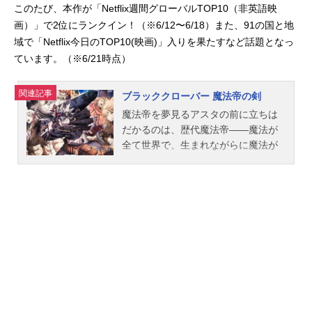
このたび、本作が「Netflix週間グローバルTOP10（⾮英語映
画）」で2位にランクイン！（※6/12〜6/18）また、91の国と地
域で「Netflix今⽇のTOP10(映画)」⼊りを果たすなど話題となっ
ています。（※6/21時点）
関連記事
ブラッククローバー 魔法帝の剣
魔法帝を夢見るアスタの前に立ちは
だかるのは、歴代魔法帝――魔法が
全て世界で、生まれながらに魔法が
使えない少年アスタは、逆境を超え
己の力を証明するため、ライバルの
ユノと共に魔道士の頂点「魔法帝」
を目指し数々の強敵と戦ってきた。
実績を積み重ね、魔法帝への道を歩
むアスタの前に現れたのは、最凶と
恐れられ封印されていた先代魔法帝
コンラートと３人の歴代魔法帝。
「帝剣」と共に復活した彼らの目的
はクローバー王国の殲滅。「魔法帝