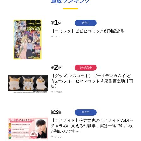
通販ランキング
1
第
位
発売中
【コミック】ビビビコミック創刊記念号
￥935
2
第
位
予約受付中
【グッズ-マスコット】ゴールデンカムイ ど
うぶつフォーゼマスコット 4.尾形百之助【再
販】
￥1,980
3
第
位
発売中
【くじメイト】今井文也のくじメイトVol.4～
チャラめに見える幼馴染、実は一途で独占欲
が強いんです～
￥1,100