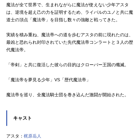
魔法が全て世界で、生まれながらに魔法が使えない少年アスタ
は、逆境を超え己の力を証明するため、ライバルのユノと共に魔
道士の頂点「魔法帝」を目指し数々の強敵と戦ってきた。
実績を積み重ね、魔法帝への道を歩むアスタの前に現れたのは、
最凶と恐れられ封印されていた先代魔法帝コンラートと３人の歴
代魔法帝。
「帝剣」と共に復活した彼らの目的はクローバー王国の殲滅。
「魔法帝を夢見る少年」VS「歴代魔法帝」
魔法帝を巡り、全魔法騎士団を巻き込んだ激闘が開始された。
キャスト
アスタ：
梶原岳人