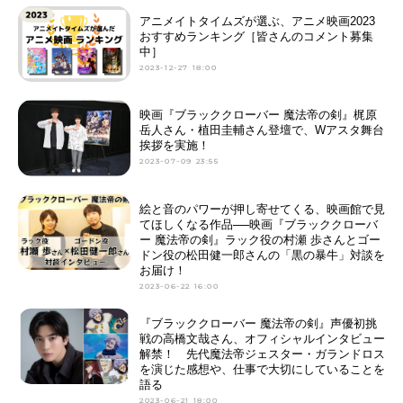
アニメイトタイムズが選ぶ、アニメ映画2023
おすすめランキング［皆さんのコメント募集
中］
2023-12-27 18:00
映画『ブラッククローバー 魔法帝の剣』梶原
岳人さん・植田圭輔さん登壇で、Wアスタ舞台
挨拶を実施！
2023-07-09 23:55
絵と音のパワーが押し寄せてくる、映画館で見
てほしくなる作品──映画『ブラッククローバ
ー 魔法帝の剣』ラック役の村瀬 歩さんとゴー
ドン役の松田健一郎さんの「黒の暴牛」対談を
お届け！
2023-06-22 16:00
『ブラッククローバー 魔法帝の剣』声優初挑
戦の高橋文哉さん、オフィシャルインタビュー
解禁！ 先代魔法帝ジェスター・ガランドロス
を演じた感想や、仕事で大切にしていることを
語る
2023-06-21 18:00