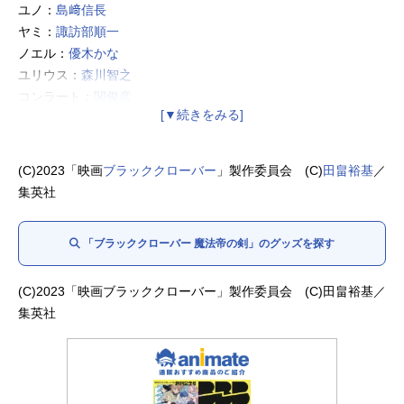
ユノ：
島﨑信長
ヤミ：
諏訪部順一
ノエル：
優木かな
ユリウス：
森川智之
コンラート：
関俊彦
エドワード：
大塚芳忠
プリンシア：
沢城みゆき
ジェスター：
高橋文哉
(C)2023「映画
ブラッククローバー
」製作委員会 (C)
田畠裕基
／
ミリー：
飯豊まりえ
集英社
「ブラッククローバー 魔法帝の剣」のグッズを探す
(C)2023「映画ブラッククローバー」製作委員会 (C)田畠裕基／
集英社