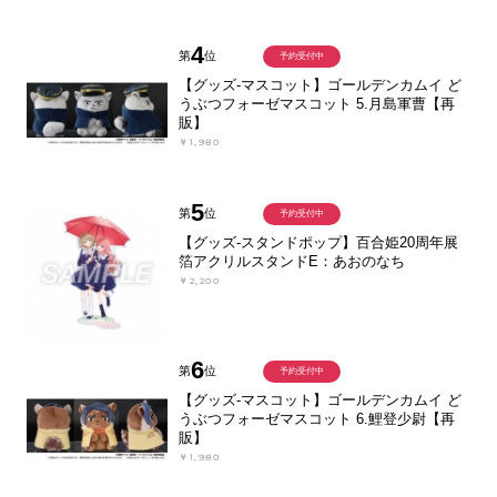
4
第
位
予約受付中
【グッズ-マスコット】ゴールデンカムイ ど
うぶつフォーゼマスコット 5.月島軍曹【再
販】
￥1,980
5
第
位
予約受付中
【グッズ-スタンドポップ】百合姫20周年展
箔アクリルスタンドE：あおのなち
￥2,200
6
第
位
予約受付中
【グッズ-マスコット】ゴールデンカムイ ど
うぶつフォーゼマスコット 6.鯉登少尉【再
販】
￥1,980