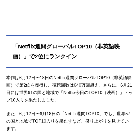
を夢見る少年」VS「歴代魔法帝」魔
法帝を巡り、全魔法騎士団を巻き込
んだ激闘が開始された。作品名ブラ
ッククローバー魔法帝の剣放送形態
劇場版アニメシリーズブラッククロ
ーバースケジュール2023年6月16日
（金）キャストアスタ：梶原岳人ユ
「Netflix週間グローバルTOP10（⾮英語映
ノ：島﨑信長ヤミ：諏訪部順一ノエ
ル：優木かなユリウス：森川智之コ
画）」で2位にランクイン
ンラート：関俊彦エドワード：大塚
芳忠プリンシア：沢城みゆきジェス
ター：高橋文哉ミリー：飯豊まりえ
本作は6⽉12⽇〜18⽇のNetflix週間グローバルTOP10（⾮英語映
スタッフ原作・総監修・キャラクタ
画）で第2位を獲得し、視聴回数は640万回超え。さらに、6⽉21
ー原案：田畠裕基（集英社「週刊少
⽇には世界91の国と地域で「Netflix今⽇のTOP10（映画）」トッ
年ジャンプ」連載）監督：種村綾隆
プ10⼊りを果たしました。
キャラクターデザイン：竹田逸子サ
ブキャラクターデザイン：徳永久美
また、6⽉12⽇〜6⽉18⽇の「Netflix週間TOP10」でも、世界57
子プロップデザイン：髙橋恒星美術
の国と地域でTOP10⼊りを果たすなど、盛り上がりを⾒せてい
監督：前田有紀色彩設計：篠原愛子
ます。
撮...