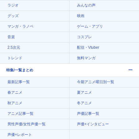
ラジオ
みんなの声
グッズ
映画
マンガ・ラノベ
ゲーム・アプリ
音楽
コスプレ
2.5次元
配信・Vtuber
トレンド
無料マンガ
特集/一覧まとめ
最新記事一覧
今期アニメ曜日別一覧
春アニメ
夏アニメ
秋アニメ
冬アニメ
アニメ記事一覧
声優記事一覧
男性声優/女性声優一覧
声優×インタビュー
声優×レポート