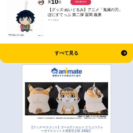
10
第
位
予約受付中
【グッズ-ぬいぐるみ】アニメ「鬼滅の刃」
ぽにすてっぷ 第二弾 冨岡 義勇
￥1,980
すべて見る
【グッズ-マスコット】ゴールデンカムイ どうぶつフォ
ーゼマスコット 4.尾形百之助【再販】