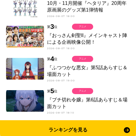
10月・11月開催『ヘタリア』20周年
原画展のグッズ第1弾情報
2026-08-07 18:00
3
第
位
アニメ
『おっさん剣聖II』メインキャスト陣
による企画映像公開！
2026-08-07 18:00
4
第
位
アニメ
『ふつつかな悪女』第5話あらすじ＆
場面カット
2026-08-07 19:00
5
第
位
アニメ
『ブチ切れ令嬢』第6話あらすじ＆場
面カット
2026-08-07 18:10
ランキングを見る