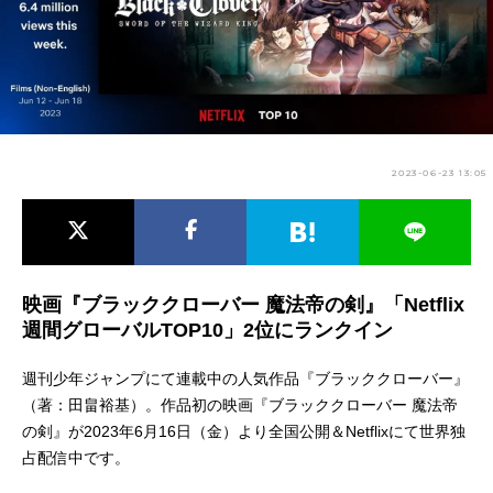
アニメ映画一覧
実写化映画一覧
今期アニメ曜日別一覧
春アニメ
夏アニメ
2023-06-23 13:05
秋アニメ
冬アニメ
男性声優/女性声優一覧
FOLLOW US
映画『ブラッククローバー 魔法帝の剣』「Netflix
週間グローバルTOP10」2位にランクイン
週刊少年ジャンプにて連載中の⼈気作品『ブラッククローバー』
（著：⽥畠裕基）。作品初の映画『ブラッククローバー 魔法帝
の剣』が2023年6月16日（金）より全国公開＆Netflixにて世界独
占配信中です。