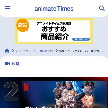
HOME
ランキング
アニメ
声優
ラジオ
みんなの声
グッズ
映画
animateTimes
ブラッククローバー 魔法帝の剣
映画『ブラッククローバー 魔法帝の剣』Netflixのランキングに複数ランクイン
映画
マンガ・ラノベ
ゲーム・アプリ
音楽
コスプレ
2.5次元
配信・Vtuber
トレンド
無料マンガ
最新記事一覧
アニメ記事一覧
声優記事一覧