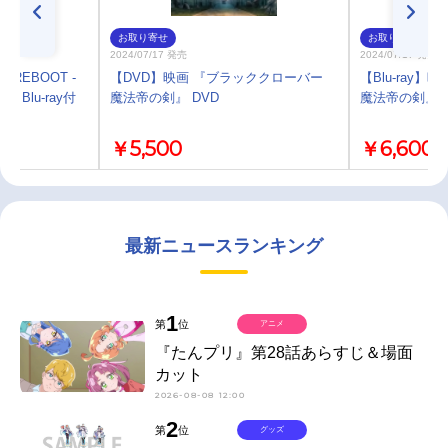
お取り寄せ
お取り寄せ
2024/07/17 発売
2024/07/17 発売
/REBOOT -
【DVD】映画 『ブラッククローバー
【Blu-ray
N- Blu-ray付
魔法帝の剣』 DVD
魔法帝の剣』 Bl
￥5,500
￥6,600
最新ニュースランキング
1
第
位
アニメ
『たんプリ』第28話あらすじ＆場面
カット
2026-08-08 12:00
2
第
位
グッズ