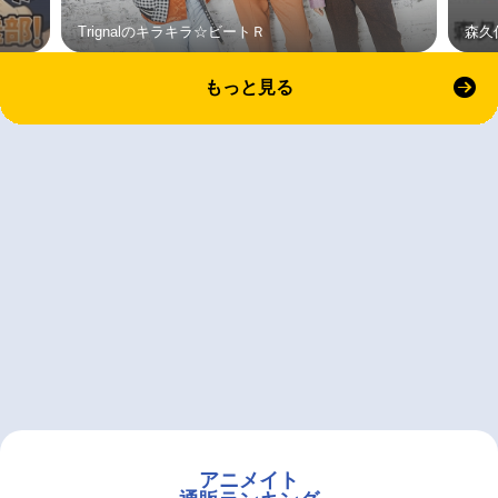
Trignalのキラキラ☆ビートＲ
森久
もっと見る
アニメイト