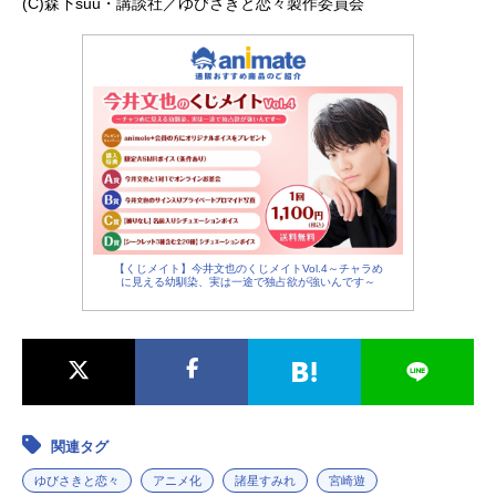
(C)森下suu・講談社／ゆびさきと恋々製作委員会
【くじメイト】今井文也のくじメイトVol.4～チャラめ
に見える幼馴染、実は一途で独占欲が強いんです～
関連タグ
ゆびさきと恋々
アニメ化
諸星すみれ
宮崎遊