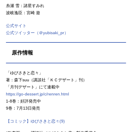
糸瀬 雪：諸星すみれ
波岐逸臣：宮崎 遊
公式サイト
公式ツイッター（＠yubisaki_pr）
原作情報
「ゆびさきと恋々」
著：森下suu（講談社「ＫＣデザート」刊）
「月刊デザート」にて連載中
https://go-dessert.jp/c/renren.html
1-8巻：好評発売中
9巻：7月13日発売
【コミック】ゆびさきと恋々(9)