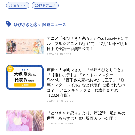
場面カット
2027冬アニメ
ゆびさきと恋々 関連ニュース
アニメ『ゆびさきと恋々』がYouTubeチャンネ
ル「フル☆アニメTV」にて、12月10日〜1月9
日まで全話一挙無料公開！
2024-12-10 15:10
声優・大塚剛央さん、『薬屋のひとりごと』
『【推しの子】』『アイドルマスター
SideM』『百千さん家のあやかし王子』『崩
壊：スターレイル』など代表作に選ばれたの
は？ − アニメキャラクター代表作まとめ
（2024 年版）
2024-10-19 00:00
『ゆびさきと恋々』より、第12話「私たちの
世界」あらすじと先行場面カット公開！
2024-03-21 19:00