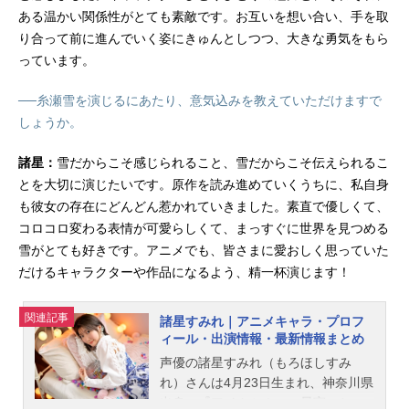
ある温かい関係性がとても素敵です。お互いを想い合い、手を取
り合って前に進んでいく姿にきゅんとしつつ、大きな勇気をもら
っています。
──糸瀬雪を演じるにあたり、意気込みを教えていただけますで
しょうか。
諸星：
雪だからこそ感じられること、雪だからこそ伝えられるこ
とを大切に演じたいです。原作を読み進めていくうちに、私自身
も彼女の存在にどんどん惹かれていきました。素直で優しくて、
コロコロ変わる表情が可愛らしくて、まっすぐに世界を見つめる
雪がとても好きです。アニメでも、皆さまに愛おしく思っていた
だけるキャラクターや作品になるよう、精一杯演じます！
関連記事
諸星すみれ｜アニメキャラ・プロフ
ィール・出演情報・最新情報まとめ
声優の諸星すみれ（もろほしすみ
れ）さんは4月23日生まれ、神奈川県
出身。『アイカツ！』の星宮いちご