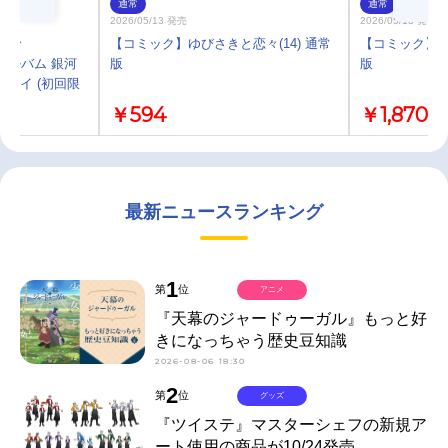
通常
通常
2026/05/13 発売
2026/05/13 発売
と恋々
【コミック】ゆびさきと恋々(14) 通常
【コミック】ゆ
収録アルバム 銀河
版
版
メイ (初回限
￥594
￥1,870
最新ニュースランキング
1
第
位
アニメ
『天幕のジャードゥーガル』もっと好
きになっちゃう歴史豆知識
2026-08-06 18:30
2
第
位
グッズ
『ツイステ』マスターシェフの新規ア
ート使用の商品が10/24発売