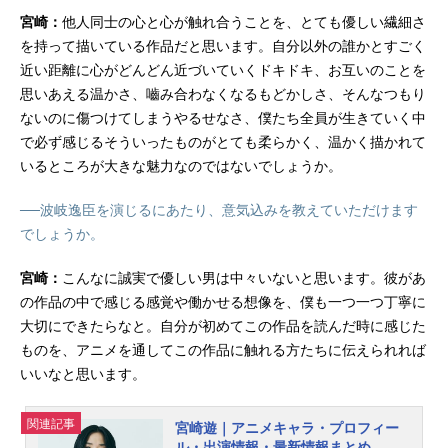
宮崎：
他人同士の心と心が触れ合うことを、とても優しい繊細さ
を持って描いている作品だと思います。自分以外の誰かとすごく
近い距離に心がどんどん近づいていくドキドキ、お互いのことを
思いあえる温かさ、嚙み合わなくなるもどかしさ、そんなつもり
ないのに傷つけてしまうやるせなさ、僕たち全員が生きていく中
で必ず感じるそういったものがとても柔らかく、温かく描かれて
いるところが大きな魅力なのではないでしょうか。
──波岐逸臣を演じるにあたり、意気込みを教えていただけます
でしょうか。
宮崎：
こんなに誠実で優しい男は中々いないと思います。彼があ
の作品の中で感じる感覚や働かせる想像を、僕も一つ一つ丁寧に
大切にできたらなと。自分が初めてこの作品を読んだ時に感じた
ものを、アニメを通してこの作品に触れる方たちに伝えられれば
いいなと思います。
関連記事
宮崎遊｜アニメキャラ・プロフィー
ル・出演情報・最新情報まとめ