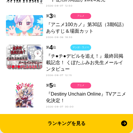
2026-08-07 12:50
3
第
位
アニメ
『アニメ100カノ』第30話（3期6話）
あらすじ＆場面カット
2026-08-06 18:55
4
第
位
マンガ・ラノベ
『チ●チ●デビルを追え！』最終回掲
載記念！ くぼたふみお先生メールイ
ンタビュー
2026-08-07 12:15
5
第
位
アニメ
『Destiny Unchain Online』TVアニメ
化決定！
2026-08-07 00:00
ランキングを見る