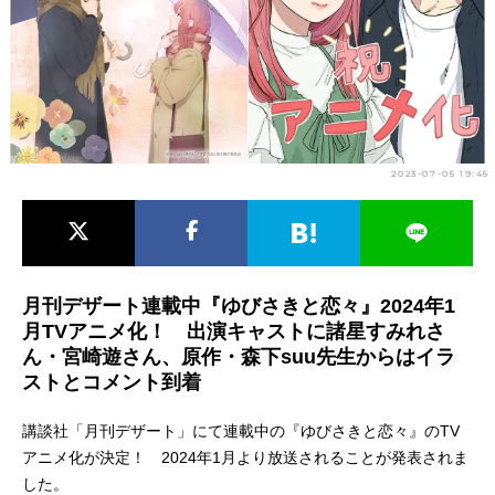
アニメ映画一覧
実写化映画一覧
今期アニメ曜日別一覧
春アニメ
夏アニメ
2023-07-05 19:45
秋アニメ
冬アニメ
男性声優/女性声優一覧
FOLLOW US
月刊デザート連載中『ゆびさきと恋々』2024年1
月TVアニメ化！ 出演キャストに諸星すみれさ
ん・宮崎遊さん、原作・森下suu先生からはイラ
ストとコメント到着
講談社「月刊デザート」にて連載中の『ゆびさきと恋々』のTV
アニメ化が決定！ 2024年1月より放送されることが発表されま
した。