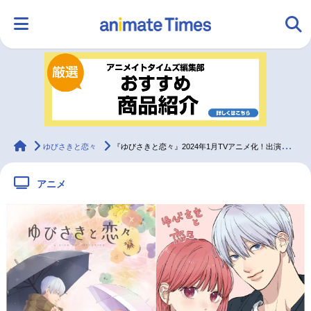
HOME
ランキング
アニメ
声優
ラジオ
みんなの声
グッズ
映画
animateTimes
ゆびさきと恋々
『ゆびさきと恋々』2024年1月TVアニメ化！出演キャストに諸星すみれ・宮崎遊
アニメ
マンガ・ラノベ
ゲーム・アプリ
音楽
コスプレ
2.5次元
配信・Vtuber
トレンド
無料マンガ
最新記事一覧
アニメ記事一覧
声優記事一覧