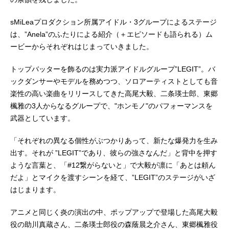
sMiLeaプロダクション所属アイドル・3グループによるステージ
は、”Anela”のふたりによる紹介（＋エピソードも語られる）ム
ービーからそれぞれはじまっていきました。
トップバッターを飾るのは実力派アイドルグループ”LEGIT”。バ
ックダンサーやモデルを務めつつ、ソロアーティストとしても音
楽性の高い楽曲をリリースしてきた高尾大毅、二条瑛士郎、東郷
楓雅の3人からなるグループで、"ホンモノ"のパフォーマンスを
武器としています。
「それぞれの異なる個性がぶつかりあって、新たな爆発力を生み
出す。それが ”LEGIT”であり、彼らの強さなんだ」と背中を押す
ような言葉と、「#12繋がらないと」で大毅が凛に「あとは頼ん
だよ」とマイクを渡すシーンを経て、”LEGIT”のステージがいざ
はじまります。
アニメと同じく炎の演出の中、ポップアップで登場した高尾大毅
役の助川真蔵さん、二条瑛士郎役の森蔭晨之介さん、東郷楓雅役