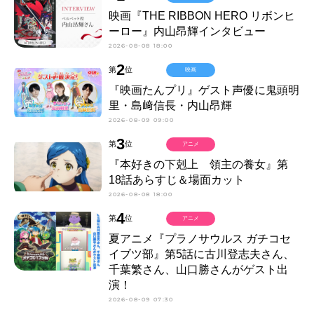
映画『THE RIBBON HERO リボンヒ
ーロー』内山昂輝インタビュー
2026-08-08 18:00
2
第
位
映画
『映画たんプリ』ゲスト声優に鬼頭明
里・島﨑信長・内山昂輝
2026-08-09 09:00
3
第
位
アニメ
『本好きの下剋上 領主の養女』第
18話あらすじ＆場面カット
2026-08-08 18:00
4
第
位
アニメ
夏アニメ『プラノサウルス ガチコセ
イブツ部』第5話に古川登志夫さん、
千葉繁さん、山口勝さんがゲスト出
演！
2026-08-09 07:30