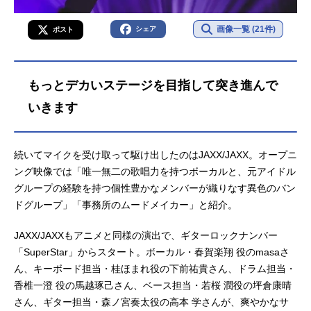
画像一覧 (21件)
シェア
ポスト
もっとデカいステージを目指して突き進んで
いきます
続いてマイクを受け取って駆け出したのはJAXX/JAXX。オープニ
ング映像では「唯一無二の歌唱力を持つボーカルと、元アイドル
グループの経験を持つ個性豊かなメンバーが織りなす異色のバン
ドグループ」「事務所のムードメイカー」と紹介。
JAXX/JAXXもアニメと同様の演出で、ギターロックナンバー
「SuperStar」からスタート。ボーカル・春賀楽翔 役のmasaさ
ん、キーボード担当・桂ほまれ役の下前祐貴さん、ドラム担当・
香椎一澄 役の馬越琢己さん、ベース担当・若桜 潤役の坪倉康晴
さん、ギター担当・森ノ宮奏太役の高本 学さんが、爽やかなサ