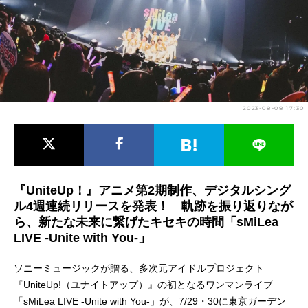
アニメ映画一覧
実写化映画一覧
今期アニメ曜日別一覧
春アニメ
夏アニメ
2023-08-08 17:30
秋アニメ
冬アニメ
男性声優/女性声優一覧
FOLLOW US
『UniteUp！』アニメ第2期制作、デジタルシング
ル4週連続リリースを発表！ 軌跡を振り返りなが
ら、新たな未来に繋げたキセキの時間「sMiLea
LIVE -Unite with You-」
ソニーミュージックが贈る、多次元アイドルプロジェクト
『UniteUp!（ユナイトアップ）』の初となるワンマンライブ
「sMiLea LIVE -Unite with You-」が、7/29・30に東京ガーデン