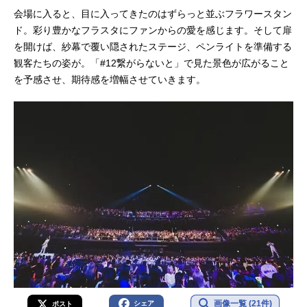
介東郷楓雅：坂田隆一郎春賀楽翔：
会場に入ると、目に入ってきたのはずらっと並ぶフラワースタン
masa桂ほまれ：下前祐貴香椎一澄：
ド。彩り豊かなフラスタにファンからの愛を感じます。そして扉
馬越琢己若桜潤：坪倉康晴森ノ宮奏
を開けば、紗幕で覆い隠されたステージ、ペンライトを準備する
太：高本学大月凛：斉藤壮馬辻堂真
観客たちの姿が。「#12繋がらないと」で見た景色が広がること
音：中島ヨシキスタッフ監督：牛嶋
を予感させ、期待感を増幅させていきます。
新一郎シリーズ構成：山崎莉乃キャ
ラクターデザイン：まじろ総作画監
督：まじろ 小松麻美 浜友里恵ア
クションディレクター：石上ひろ美
デザインワークス：浜友里恵 髙
木...
画像一覧 (21件)
シェア
ポスト