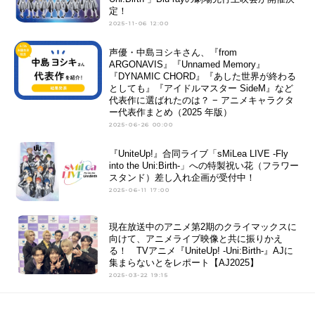
定！
2025-11-06 12:00
声優・中島ヨシキさん、『from
ARGONAVIS』『Unnamed Memory』
『DYNAMIC CHORD』『あした世界が終わる
としても』『アイドルマスター SideM』など
代表作に選ばれたのは？ − アニメキャラクタ
ー代表作まとめ（2025 年版）
2025-06-26 00:00
『UniteUp!』合同ライブ「sMiLea LIVE -Fly
into the Uni:Birth-」への特製祝い花（フラワー
スタンド）差し入れ企画が受付中！
2025-06-11 17:00
現在放送中のアニメ第2期のクライマックスに
向けて、アニメライブ映像と共に振りかえ
る！ TVアニメ『UniteUp! -Uni:Birth-』AJに
集まらないとをレポート【AJ2025】
2025-03-22 19:15