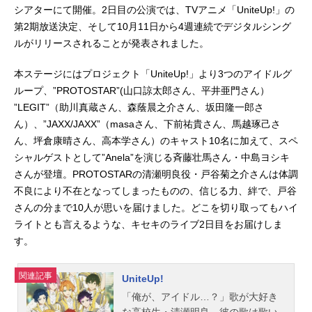
シアターにて開催。2日目の公演では、TVアニメ「UniteUp!」の
第2期放送決定、そして10月11日から4週連続でデジタルシング
ルがリリースされることが発表されました。
本ステージにはプロジェクト「UniteUp!」より3つのアイドルグ
ループ、”PROTOSTAR”(山口諒太郎さん、平井亜門さん）
”LEGIT”（助川真蔵さん、森蔭晨之介さん、坂田隆一郎さ
ん）、”JAXX/JAXX”（masaさん、下前祐貴さん、馬越琢己さ
ん、坪倉康晴さん、高本学さん）のキャスト10名に加えて、スペ
シャルゲストとして”Anela”を演じる斉藤壮馬さん・中島ヨシキ
さんが登壇。PROTOSTARの清瀬明良役・戸谷菊之介さんは体調
不良により不在となってしまったものの、信じる力、絆で、戸谷
さんの分まで10人が思いを届けました。どこを切り取ってもハイ
ライトとも言えるような、キセキのライブ2日目をお届けしま
す。
関連記事
UniteUp!
「俺が、アイドル…？」歌が大好き