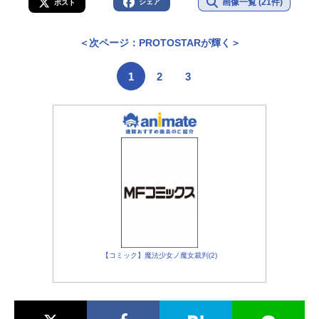
画像一覧 (21件)
シェア
ポスト
＜次ページ：PROTOSTARが輝く＞
1
2
3
【コミック】魔法少女ノ魔女裁判(2)