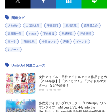
関連タグ
UniteUp!
山口諒太郎
平井亜門
助川真蔵
森蔭晨之介
坂田隆一郎
masa
下前祐貴
馬越琢己
坪倉康晴
高本学
斉藤壮馬
中島ヨシキ
声優
イベント
レポート
UniteUp! 関連ニュース
女性アイドル・男性アイドルアニメ作品まとめ
【2026年版】│『アイカツ！』『アイドルマス
ター』 などを紹介！
2025-12-03 00:00
多次元アイドルプロジェクト『UniteUp!』ワン
マンライブ「sMiLea LIVE -Fly into the
Uni:Birth-」Blu-rayの劇場先行上映会が開催決