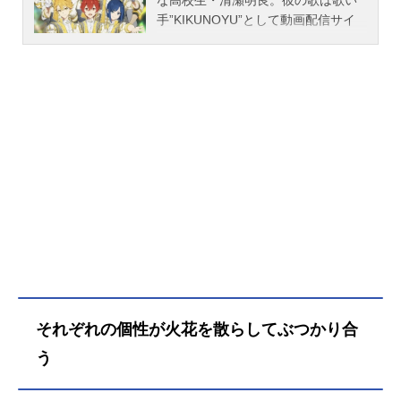
な高校生・清瀬明良。彼の歌は歌い
手”KIKUNOYU”として動画配信サイ
トに公開されていた。ある日、その
歌声を聴いた芸能事務所”sMiLeaプロ
ダクション”にスカウトされる。そこ
は、突如引退した伝説のアイドル“An
ela”がアイドル育成のために立ち上げ
た事務所だった。同じくスカウトさ
れた直江万里、五十鈴川千紘ととも
にグループを結成することになった
明良。歌い手出身の3人は、同じ事務
所の所属アイドル”LEGIT”、“JAXX/J
AXX”に刺激を受けながら、それぞれ
の想いを胸にアイドルデビューを目
指す──。作品名UniteUp!放送形態TV
アニメスケジュール2023年1月7日
（土）～2023年4月15日（土）TOKY
それぞれの個性が火花を散らしてぶつかり合
OMXほか話数全12話キャスト清瀬明
良：戸谷菊之介直江万里：山口諒太
う
郎五十鈴川千紘：平井亜門高尾大
毅：助川真蔵二条瑛士郎：森蔭晨之