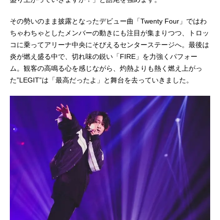
その勢いのまま披露となったデビュー曲「Twenty Four」ではわ
ちゃわちゃとしたメンバーの動きにも注目が集まりつつ、トロッ
コに乗ってアリーナ中央にそびえるセンターステージへ。最後は
炎が燃え盛る中で、切れ味の鋭い「FIRE」を力強くパフォー
ム。観客の高鳴る心を感じながら、灼熱よりも熱く燃え上がっ
た”LEGIT”は「最高だったよ」と舞台を去っていきました。