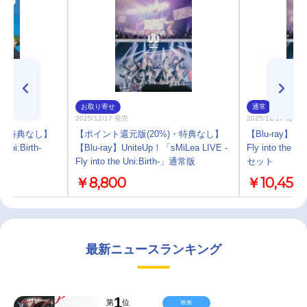
お取り寄せ
通常
2025/12/17 発売
2025/12/17 発売
)・特典なし】
【ポイント還元版(20%)・特典なし】
【Blu-ray】Uni
Uni:Birth-
【Blu-ray】UniteUp！「sMiLea LIVE -
Fly into the
Fly into the Uni:Birth-」通常版
セット
￥8,800
￥10,450
最新ニュースランキング
1
第
位
映画