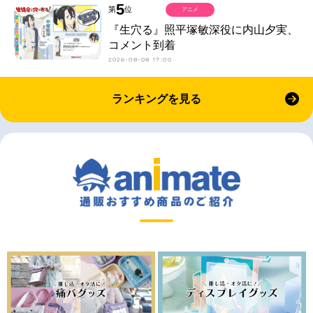
5
第
位
アニメ
『生穴る』照平塚敏深役に内山夕実、
コメント到着
2026-08-08 17:00
ランキングを見る