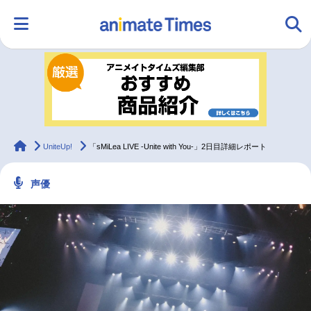
HOME
ランキング
アニメ
声優
ラジオ
みんなの声
グッズ
映画
animateTimes
UniteUp!
「sMiLea LIVE -Unite with You-」2日目詳細レポート
声優
マンガ・ラノベ
ゲーム・アプリ
音楽
コスプレ
2.5次元
配信・Vtuber
トレンド
無料マンガ
最新記事一覧
アニメ記事一覧
声優記事一覧