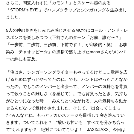
さらに、間髪入れずに「カモン！」とスケール感のある
「STORM's EYE 」でハンズクラップとシンガロングを生み出し
ました。
5人の仲の良さをしみじみ感じさせるMCではコール・アンド・レ
スポンスを楽しみつつ（下前さんのターン「お前、誰だ〜？」
「一歩前、二歩前、三歩前、下前です！」が印象的・笑）、お馴
染み「チャオッピー☆」の挨拶で盛り上げたmasaさんがメンバ
ーの絆にも言及。
「俺はさ、シンガーソングライターもやってるけど……歌声を広
げるためにずっとやってたのね。でも、バンドはやったことなか
ったの。でもこのメンバーと出会って、メンバーの気持ちを背負
って歌うことの難しさ（を感じて）。でも背負ったとき、気持ち
がひとつになった時……みんなとつながれる。人の気持ちを動か
せるんだなって気付かされました。そして、“出会ってしまっ
た”みんなとね、もっとデカいステージを目指して突き進んでい
きます。ついてこれる？ “酸いも甘いも すべてを分かち合っ
て”くれますか？ 絶対についてこいよ！ JAXX/JAXX、今日は