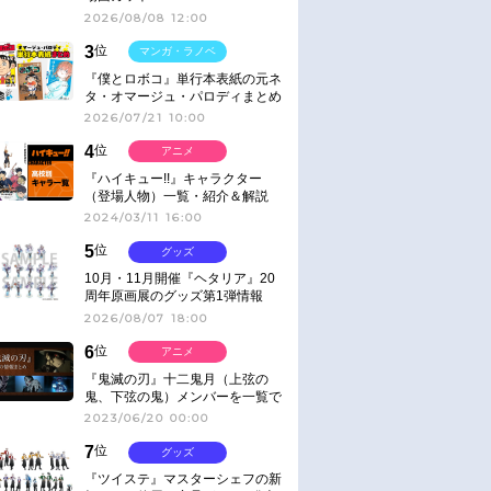
2026/08/08 12:00
3
位
マンガ・ラノベ
『僕とロボコ』単行本表紙の元ネ
タ・オマージュ・パロディまとめ
2026/07/21 10:00
4
位
アニメ
『ハイキュー!!』キャラクター
（登場人物）一覧・紹介＆解説
2024/03/11 16:00
5
位
グッズ
10月・11月開催『ヘタリア』20
周年原画展のグッズ第1弾情報
2026/08/07 18:00
6
位
アニメ
『鬼滅の刃』十二鬼月（上弦の
鬼、下弦の鬼）メンバーを一覧で
紹介＆解説（登場鬼の情報まと
2023/06/20 00:00
め）
7
位
グッズ
『ツイステ』マスターシェフの新