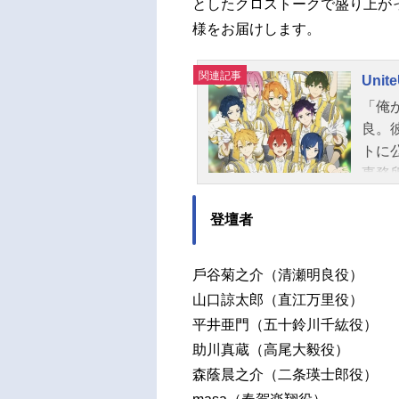
としたクロストークで盛り上がったTVア
様をお届けします。
関連記事
Unite
「俺
良。彼
トに
事務所
こは、
育成
登壇者
トさ
結成
⼾⾕菊之介（清瀬明良役）
事務所
⼭⼝諒太郎（直江万⾥役）
受け
平井亜⾨（五⼗鈴川千紘役）
を目指
助川真蔵（⾼尾⼤毅役）
ュール
KY
森蔭晨之介（⼆条瑛⼠郎役）
直江