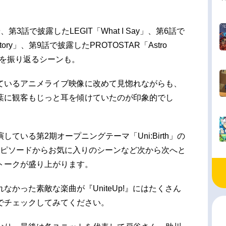
3話で披露したLEGIT「What I Say」、第6話で
 Story」、第9話で披露したPROTOSTAR「Astro
映像を振り返るシーンも。
ているアニメライブ映像に改めて見惚れながらも、
葉に観客もじっと耳を傾けていたのが印象的でし
ている第2期オープニングテーマ「Uni:Birth」の
エピソードからお気に入りのシーンなど次から次へと
トークが盛り上がります。
かった素敵な楽曲が『UniteUp!』にはたくさん
等でチェックしてみてください。