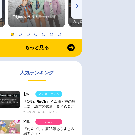
Trignalのキラキラ☆ビートＲ
森久保祥太郎×浪川大輔 つま
みは塩だけ
もっと見る
人気ランキング
1
位
マンガ・ラノベ
『ONE PIECE』イム様・神の騎
士団「19本の武器」まとめ＆元
ネタ
2026/08/06 16:30
2
位
アニメ
『たんプリ』第28話あらすじ＆
場面カット