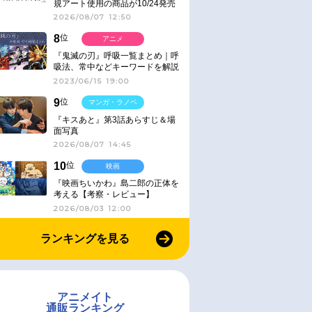
規アート使用の商品が10/24発売
2026/08/07 12:50
8
位
アニメ
『鬼滅の刃』呼吸一覧まとめ｜呼
吸法、常中などキーワードを解説
2023/06/15 19:00
9
位
マンガ・ラノベ
『キスあと』第3話あらすじ＆場
面写真
2026/08/07 14:45
10
位
映画
『映画ちいかわ』島二郎の正体を
考える【考察・レビュー】
2026/08/03 12:00
ランキングを見る
アニメイト
通販ランキング