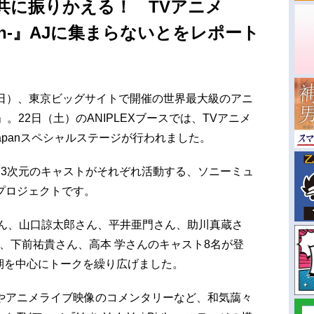
共に振りかえる！ TVアニメ
i:Birth-』AJに集まらないとをレポート
日（日）、東京ビッグサイトで開催の世界最大級のアニ
024」。22日（土）のANIPLEXブースでは、TVアニメ
』AnimeJapanスペシャルステージが行われました。
と3次元のキャストがそれぞれ活動する、ソニーミュ
プロジェクトです。
さん、⼭⼝諒太郎さん、平井亜⾨さん、助川真蔵さ
ん、下前祐貴さん、⾼本 学さんのキャスト8名が登
期を中心にトークを繰り広げました。
やアニメライブ映像のコメンタリーなど、和気藹々