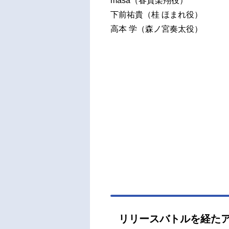
masa（春賀楽翔役）
毅：
下前祐貴（桂 ほまれ役）
隆一
⾼本 学（森ノ宮奏太役）
馬越
凛：
嶋新
ン：
アク
ス：浜
リリースバトルを経た