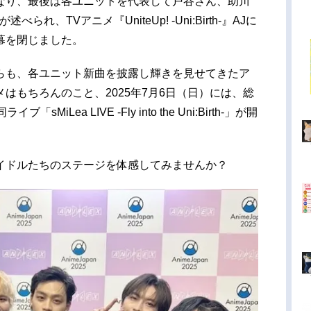
なり、最後は各ユニットを代表して戸谷さん、助川
れ、TVアニメ『UniteUp! -Uni:Birth-』AJに
幕を閉じました。
らも、各ユニット新曲を披露し輝きを見せてきたア
はもちろんのこと、2025年7月6日（日）には、総
iLea LIVE -Fly into the Uni:Birth-」が開
イドルたちのステージを体感してみませんか？