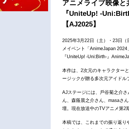
アニメライブ映像と
『UniteUp! -Un
【AJ2025】
2025年3月22日（土）・23
メイベント「AnimeJapan 2
『UniteUp! -Uni:Birth-
本作は、2次元のキャラクター
ージックが贈る多次元アイドル
AJステージには、⼾⾕菊之介
ん、森蔭晨之介さん、masaさ
壇。現在放送中のTVアニメ第2
本稿では、これまでの振り返り