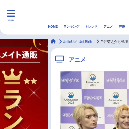
menu
HOME
ランキング
トレンド
アニメ
声優
HOME
ランキング
アニ
animateTimes
UniteUp! -Uni:Birth-
⼾⾕菊之介ら登壇「『
マンガ・ラノベ
ゲーム・アプリ
音楽
アニメ
最新記事一覧
アニメ記事一覧
声優記事一覧