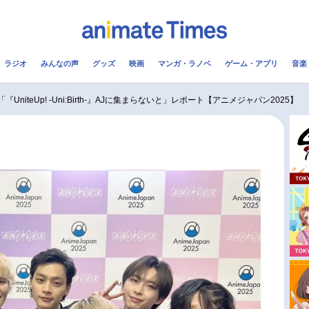
ラジオ
みんなの声
グッズ
映画
マンガ・ラノベ
ゲーム・アプリ
音楽
メ
声優
ラジオ
み
UniteUp! -Uni:Birth-』AJに集まらないと」レポート【アニメジャパン2025】
コスプレ
2.5次元
配信
アニメ映画一覧
今期アニメ曜日別一覧
実写化映画一覧
春アニメ
男性声優/女性声優一覧
夏アニメ
FOLLOW US