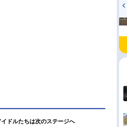
助川真蔵二条瑛士郎：森蔭晨之介東郷楓雅：坂田
郎春賀楽翔：masa桂ほまれ：下前祐貴香椎一澄：
TVアニメ『戦隊大失格』
ハイキュー!! 烏野高校放送部!
琢己若桜潤：坪倉康晴森ノ宮奏太：高本学大月
radio 大直会 2nd season
斉藤壮馬辻堂真音：中島ヨシキスタッフ監督：牛
一郎シリーズ構成：山崎莉乃キャラクターデザイ
まじろ総作画監督：まじろ 小松麻美 浜友里恵
ションディレクター：石上ひろ美デザインワーク
友里恵 髙木...
アイドルたちは次のステージへ