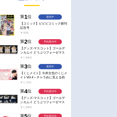
1
第
位
発売中
【コミック】ビビビコミック創刊
記念号
￥935
2
第
位
予約受付中
【グッズ-マスコット】ゴールデ
ンカムイ どうぶつフォーゼマス
コット 4.尾形百之助【再販】
￥1,980
3
第
位
発売中
【くじメイト】今井文也のくじメ
イトVol.4～チャラめに見える幼
馴染、実は一途で独占欲が強いん
￥1,100
です～
4
第
位
予約受付中
【グッズ-マスコット】ゴールデ
ンカムイ どうぶつフォーゼマス
コット 5.月島軍曹【再販】
￥1,980
5
第
位
予約受付中