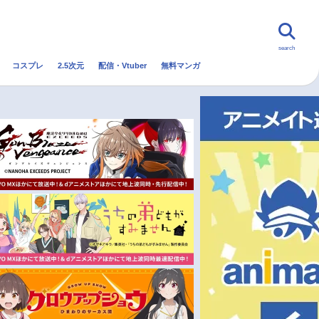
search
コスプレ
2.5次元
配信・Vtuber
無料マンガ
んなの声
グッズ
映画
・Vtuber
トレンド
無料マンガ
秋アニメ
冬アニメ