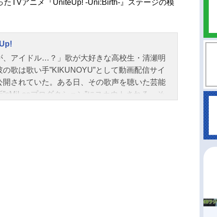
ニメ『UniteUp! -Uni:Birth-』ステージの模
Up!
が、アイドル…？」歌が大好きな高校生・清瀬明
の歌は歌い手”KIKUNOYU”として動画配信サイ
公開されていた。ある日、その歌声を聴いた芸能
”sMiLeaプロダクション”にスカウトされる。そ
突如引退した伝説のアイドル“Anela”がアイドル
のために立ち上げた事務所だった。同じくスカウ
れた直江万里、五十鈴川千紘とともにグループを
することになった明良。歌い手出身の3人は、同じ
の所属アイドル”LEGIT”、“JAXX/JAXX”に刺激を
ながら、それぞれの想いを胸にアイドルデビュー
す──。作品名UniteUp!放送形態TVアニメスケジ
2023年1月7日（土）～2023年4月15日（土）TO
OMXほか話数全12話キャスト清瀬明良：戸谷菊之介
万里：山口諒太郎五十鈴川千紘：平井亜門高尾大