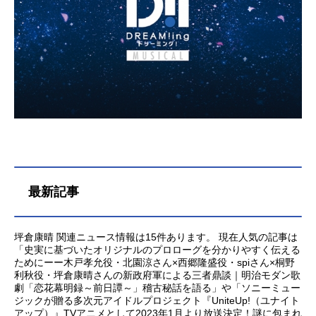
最新記事
坪倉康晴 関連ニュース情報は15件あります。 現在人気の記事は
「史実に基づいたオリジナルのプロローグを分かりやすく伝える
ためにーー木戸孝允役・北園涼さん×西郷隆盛役・spiさん×桐野
利秋役・坪倉康晴さんの新政府軍による三者鼎談｜明治モダン歌
劇「恋花幕明録～前日譚～」稽古秘話を語る」や「ソニーミュー
ジックが贈る多次元アイドルプロジェクト『UniteUp!（ユナイト
アップ）』TVアニメとして2023年1月より放送決定！謎に包まれ