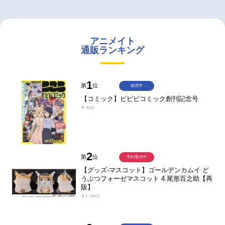
アニメイト
通販ランキング
1
第
位
発売中
【コミック】ビビビコミック創刊記念号
￥935
2
第
位
予約受付中
【グッズ-マスコット】ゴールデンカムイ ど
うぶつフォーゼマスコット 4.尾形百之助【再
販】
￥1,980