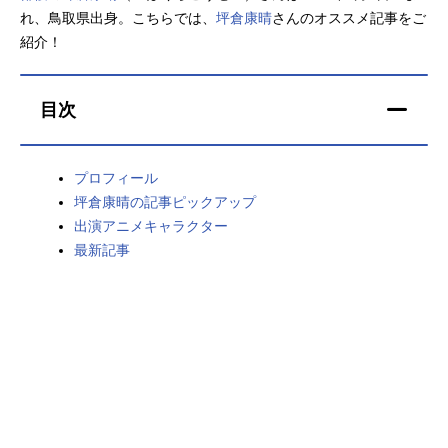
れ、鳥取県出身。こちらでは、
坪倉康晴
さんのオススメ記事をご
アニメ映画一覧
実写化映画一覧
紹介！
今期アニメ曜日別一覧
目次
春アニメ
夏アニメ
秋アニメ
冬アニメ
プロフィール
坪倉康晴の記事ピックアップ
男性声優/女性声優一覧
出演アニメキャラクター
最新記事
FOLLOW US