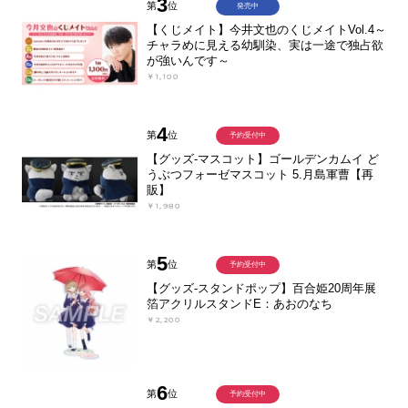
3
第
位
発売中
【くじメイト】今井文也のくじメイトVol.4～
チャラめに見える幼馴染、実は一途で独占欲
が強いんです～
￥1,100
4
第
位
予約受付中
【グッズ-マスコット】ゴールデンカムイ ど
うぶつフォーゼマスコット 5.月島軍曹【再
販】
￥1,980
5
第
位
予約受付中
【グッズ-スタンドポップ】百合姫20周年展
箔アクリルスタンドE：あおのなち
￥2,200
6
第
位
予約受付中