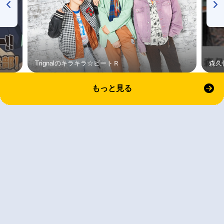
Trignalのキラキラ☆ビートＲ
森久
もっと見る