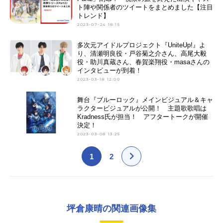
ト陣や関係者のツイートをまとめました【注目
トレンド】
2023-07-24 18:15
多次元アイドルプロジェクト『UniteUp!』よ
り、清瀬明良役・戸谷菊之介さん、高尾大毅
役・助川真蔵さん、春賀楽翔役・masaさんの
インタビューが到着！
2023-03-18 12:00
舞台『ブルーロック』メインビジュアル＆キャ
ラクタービジュアルが公開！ 主題歌歌唱は
Kradness氏が担当！ アフタートークが開催
決定！
2023-03-08 13:25
1
2
坪倉康晴の関連画像集