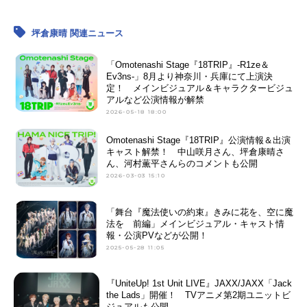
坪倉康晴 関連ニュース
「Omotenashi Stage『18TRIP』-R1ze＆
Ev3ns-」8月より神奈川・兵庫にて上演決
定！ メインビジュアル＆キャラクタービジュ
アルなど公演情報が解禁
2026-05-18 18:00
Omotenashi Stage『18TRIP』公演情報＆出演
キャスト解禁！ 中山咲月さん、坪倉康晴さ
ん、河村薫平さんらのコメントも公開
2026-03-03 15:10
「舞台『魔法使いの約束』きみに花を、空に魔
法を 前編」メインビジュアル・キャスト情
報・公演PVなどが公開！
2025-05-28 11:05
『UniteUp! 1st Unit LIVE』JAXX/JAXX「Jack
the Lads」開催！ TVアニメ第2期ユニットビ
ジュアルも公開