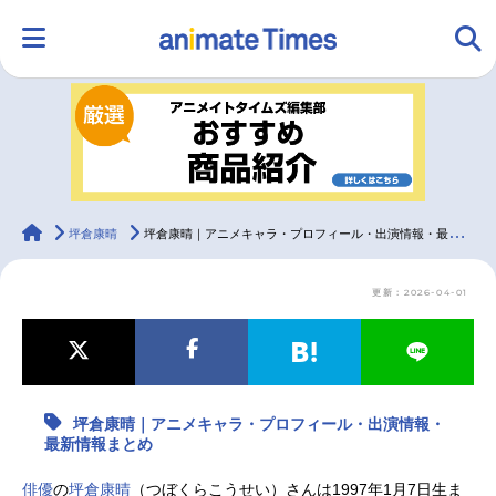
HOME
ランキング
アニメ
声優
ラジオ
みんなの声
グッズ
映画
animateTimes
坪倉康晴
坪倉康晴｜アニメキャラ・プロフィール・出演情報・最新情報まとめ
更新：2026-04-01
マンガ・ラノベ
ゲーム・アプリ
音楽
コスプレ
2.5次元
配信・Vtuber
トレンド
無料マンガ
坪倉康晴｜アニメキャラ・プロフィール・出演情報・
最新記事一覧
最新情報まとめ
アニメ記事一覧
声優記事一覧
俳優
の
坪倉康晴
（つぼくらこうせい）さんは1997年1月7日生ま