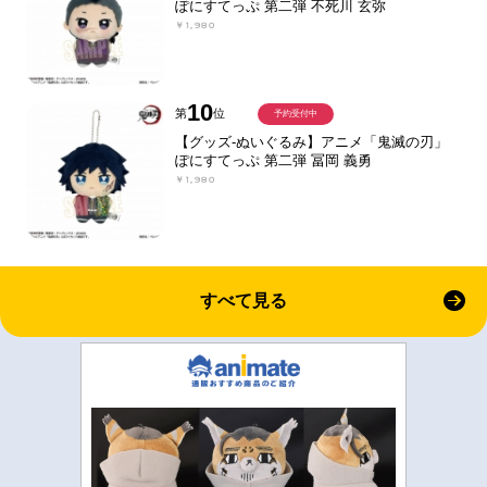
ぽにすてっぷ 第二弾 不死川 玄弥
￥1,980
10
第
位
予約受付中
【グッズ-ぬいぐるみ】アニメ「鬼滅の刃」
ぽにすてっぷ 第二弾 冨岡 義勇
￥1,980
すべて見る