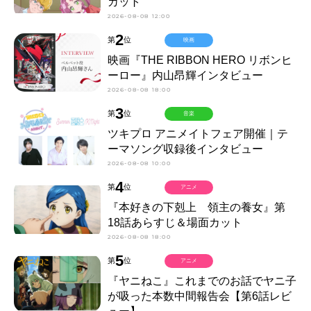
カット
2026-08-08 12:00
2
第
位
映画
映画『THE RIBBON HERO リボンヒ
ーロー』内山昂輝インタビュー
2026-08-08 18:00
3
第
位
音楽
ツキプロ アニメイトフェア開催｜テ
ーマソング収録後インタビュー
2026-08-08 10:00
4
第
位
アニメ
『本好きの下剋上 領主の養女』第
18話あらすじ＆場面カット
2026-08-08 18:00
5
第
位
アニメ
『ヤニねこ』これまでのお話でヤニ子
が吸った本数中間報告会【第6話レビ