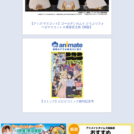
【グッズ-マスコット】ゴールデンカムイ どうぶつフォ
ーゼマスコット 4.尾形百之助【再販】
【コミック】ビビビコミック創刊記念号