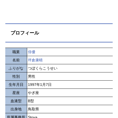
プロフィール
職業
俳優
名前
坪倉康晴
ふりがな
つぼくらこうせい
性別
男性
生年月日
1997年1月7日
星座
やぎ座
血液型
B型
出身地
鳥取県
所属事務所
Stova