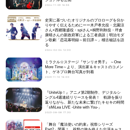
2024-11-03 16:55
史実に基づいたオリジナルのプロローグを分か
りやすく伝えるためにーー木戸孝允役・北園涼
さん×西郷隆盛役・spiさん×桐野利秋役・坪倉
康晴さんの新政府軍による三者鼎談｜明治モダ
ン歌劇「恋花幕明録～前日譚～」稽古秘話を語
る
2024-02-04 12:00
ミラクル☆ステージ『サンリオ男子』 ～One
More Time～より、演出家＆キャストのコメン
ト、ゲネプロ舞台写真が到着
2023-11-10 16:00
『UniteUp！』アニメ第2期制作、デジタルシ
ングル4週連続リリースを発表！ 軌跡を振り
返りながら、新たな未来に繋げたキセキの時間
「sMiLea LIVE -Unite with You-」
2023-08-08 17:30
「舞台『魔法使いの約束』祝祭シリーズ
Part2」閉幕！ 祝祭の旅を終えた出演キャス