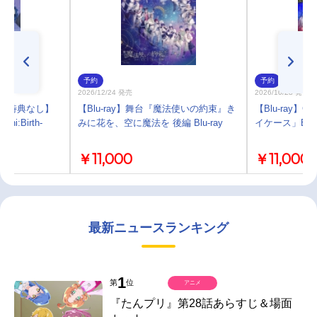
予約
予約
2026/12/24 発売
2026/10/28 発売
)・特典なし】
【Blu-ray】舞台『魔法使いの約束』き
【Blu-ray】G
Uni:Birth-
みに花を、空に魔法を 後編 Blu-ray
イケース」Blu-
￥11,000
￥11,000
最新ニュースランキング
1
第
位
アニメ
『たんプリ』第28話あらすじ＆場面