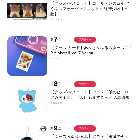
【グッズ-マスコット】ゴールデンカムイ ど
うぶつフォーゼマスコット 6.鯉登少尉【再
販】
￥1,980
7
第
位
予約受付中
【グッズ-カード】あんさんぶるスターズ！！
P.A.shots!! Vol.7 Action
￥275
8
第
位
予約受付中
【グッズ-マスコット】アニメ『僕のヒーロー
アカデミア』 ちみけもますこっと 7.轟凍焦
￥2,200
9
第
位
予約受付中
【グッズ-ぬいぐるみ】アニメ「鬼滅の刃」