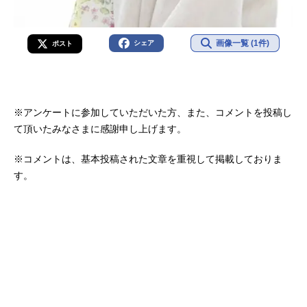
画像一覧 (1件)
シェア
ポスト
※アンケートに参加していただいた方、また、コメントを投稿し
て頂いたみなさまに感謝申し上げます。
※コメントは、基本投稿された文章を重視して掲載しておりま
す。