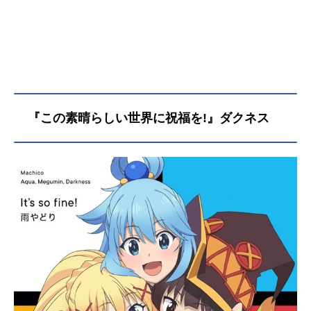
可子寺島詩織：東山奈央板場弓美：
赤﨑千夏スタッフ監督：伊藤達文シ
リーズ構成・脚本：金子彰史キャラ
クターデザイン・総作画監督：小池
智史クリーチャーデザイン：okama
フューチャービジュアル：ロマン・
トマ美術監督：西村隆音楽プロデュ
ーサー：上松範康音楽：ElementsGa
『この素晴らしい世界に祝福を!』ダクネス
rdenアニメーション制作：サテライ
ト主題歌OP：「Synchrogazer」水樹
奈々ED：「MeteorLight」高垣彩陽
公...