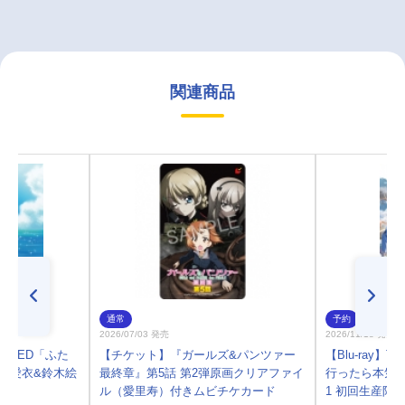
関連商品
通常
予約
2026/07/03 発売
2026/11/18 発売
ゅ! ED「ふた
【チケット】『ガールズ&パンツァー
【Blu-ray】
茅野愛衣&鈴木絵
最終章』第5話 第2弾原画クリアファイ
行ったら本気だす～』
ル（愛里寿）付きムビチケカード
1 初回生産限