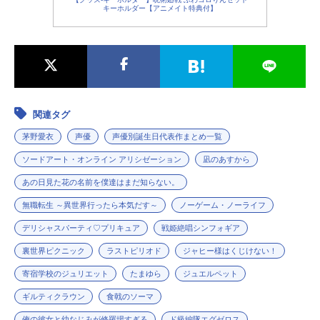
OMXほか話数全10話キャストカズ
キーホルダー【アニメイト特典付】
マ：福島潤アクア：雨宮天めぐみ
ん：高橋李依ダク...
関連タグ
茅野愛衣
声優
声優別誕生日代表作まとめ一覧
ソードアート・オンライン アリシゼーション
凪のあすから
あの日見た花の名前を僕達はまだ知らない。
無職転生 ～異世界行ったら本気だす～
ノーゲーム・ノーライフ
デリシャスパーティ♡プリキュア
戦姫絶唱シンフォギア
裏世界ピクニック
ラストピリオド
ジャヒー様はくじけない！
寄宿学校のジュリエット
たまゆら
ジュエルペット
ギルティクラウン
食戟のソーマ
俺の彼女と幼なじみが修羅場すぎる
ド級編隊エグゼロス