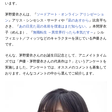
います。
茅野愛衣さんは、『
ソードアート・オンライン アリシゼーショ
ン
』アリス・シンセシス・サーティや『
凪のあすから
』比良平ち
さき、『
あの日見た花の名前を僕達はまだ知らない。
』本間芽衣
子（めんま）、『
無職転生 ～異世界行ったら本気だす～
』シル
フィエット／フィッツなどのキャラクターを演じている声優さん
です。
そんな、茅野愛衣さんのお誕生日記念として、アニメイトタイム
ズでは「声優・茅野愛衣さんの代表作は？」というアンケートを
実施しました。アンケートでは、オススメのコメントも募集して
おります。そんなコメントの中から選んでご紹介します。