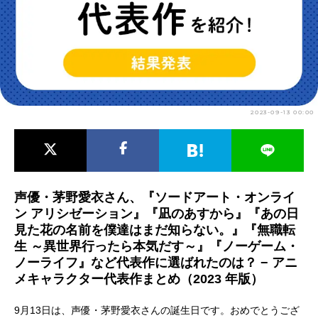
アニメ映画一覧
実写化映画一覧
今期アニメ曜日別一覧
春アニメ
夏アニメ
2023-09-13 00:00
秋アニメ
冬アニメ
男性声優/女性声優一覧
FOLLOW US
声優・茅野愛衣さん、『ソードアート・オンライ
ン アリシゼーション』『凪のあすから』『あの日
見た花の名前を僕達はまだ知らない。』『無職転
生 ～異世界行ったら本気だす～』『ノーゲーム・
ノーライフ』など代表作に選ばれたのは？ − アニ
メキャラクター代表作まとめ（2023 年版）
9月13日は、声優・茅野愛衣さんの誕生日です。おめでとうござ