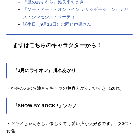
『凪のあすから』比良平ちさき
『ソードアート・オンライン アリシゼーション』アリ
ス・シンセシス・サーティ
誕生日（9月13日）の同じ声優さん
まずはこちらのキャラクターから！
『3月のライオン』川本あかり
・かやのんのお姉さんキャラの包容力がすごいすき（20代）
『SHOW BY ROCK!!』ツキノ
・ツキノちゃんらしい優しくて可愛い声が大好きです。（20代・
女性）