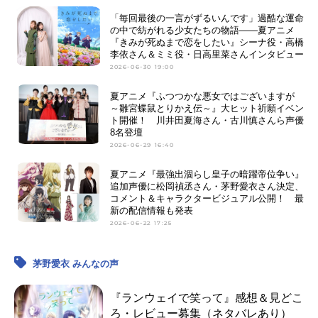
「毎回最後の一言がずるいんです」過酷な運命
の中で紡がれる少女たちの物語――夏アニメ
『きみが死ぬまで恋をしたい』シーナ役・高橋
李依さん＆ミミ役・日高里菜さんインタビュー
2026-06-30 19:00
夏アニメ『ふつつかな悪女ではございますが
～雛宮蝶鼠とりかえ伝～』大ヒット祈願イベン
ト開催！ 川井田夏海さん・古川慎さんら声優
8名登壇
2026-06-29 16:40
夏アニメ『最強出涸らし皇子の暗躍帝位争い』
追加声優に松岡禎丞さん・茅野愛衣さん決定、
コメント＆キャラクタービジュアル公開！ 最
新の配信情報も発表
2026-06-22 17:25
茅野愛衣 みんなの声
『ランウェイで笑って』感想＆見どこ
ろ・レビュー募集（ネタバレあり）