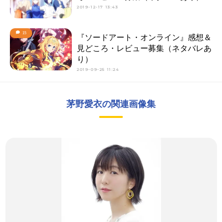
2019-12-17 13:43
15
『ソードアート・オンライン』感想＆
見どころ・レビュー募集（ネタバレあ
り）
2019-09-25 11:24
茅野愛衣の関連画像集