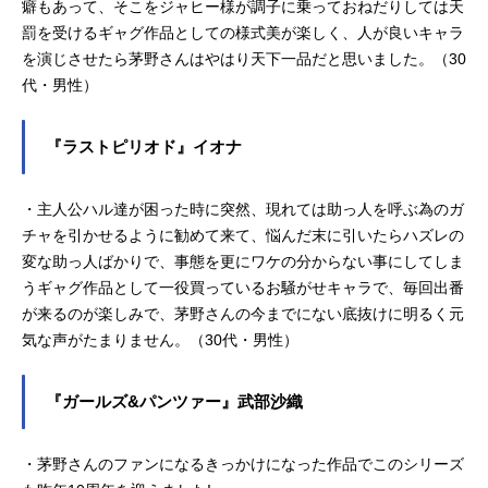
癖もあって、そこをジャヒー様が調子に乗っておねだりしては天
罰を受けるギャグ作品としての様式美が楽しく、人が良いキャラ
を演じさせたら茅野さんはやはり天下一品だと思いました。（30
代・男性）
『ラストピリオド』イオナ
・主人公ハル達が困った時に突然、現れては助っ人を呼ぶ為のガ
チャを引かせるように勧めて来て、悩んだ末に引いたらハズレの
変な助っ人ばかりで、事態を更にワケの分からない事にしてしま
うギャグ作品として一役買っているお騒がせキャラで、毎回出番
が来るのが楽しみで、茅野さんの今までにない底抜けに明るく元
気な声がたまりません。（30代・男性）
『ガールズ&パンツァー』武部沙織
・茅野さんのファンになるきっかけになった作品でこのシリーズ