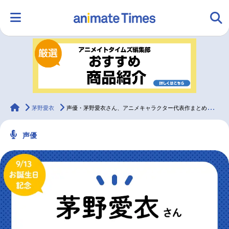
HOME
ランキング
アニメ
声優
ラジオ
みんなの声
グッズ
映画
animateTimes
茅野愛衣
声優・茅野愛衣さん、アニメキャラクター代表作まとめ（2023年版）
声優
マンガ・ラノベ
ゲーム・アプリ
音楽
コスプレ
2.5次元
配信・Vtuber
トレンド
無料マンガ
最新記事一覧
アニメ記事一覧
声優記事一覧