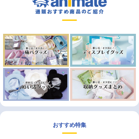
おすすめ特集