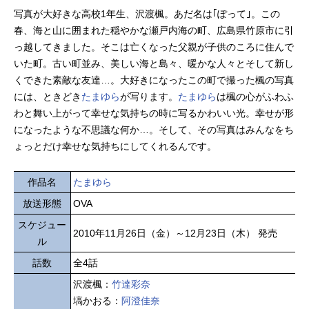
写真が大好きな高校1年生、沢渡楓。あだ名は｢ぽって｣。この
春、海と山に囲まれた穏やかな瀬戸内海の町、広島県竹原市に引
っ越してきました。そこは亡くなった父親が子供のころに住んで
いた町。古い町並み、美しい海と島々、暖かな人々とそして新し
くできた素敵な友達…。大好きになったこの町で撮った楓の写真
には、ときどき
たまゆら
が写ります。
たまゆら
は楓の心がふわふ
わと舞い上がって幸せな気持ちの時に写るかわいい光。幸せが形
になったような不思議な何か…。そして、その写真はみんなをち
ょっとだけ幸せな気持ちにしてくれるんです。
作品名
たまゆら
放送形態
OVA
スケジュー
2010年11月26日（金）～12月23日（木） 発売
ル
話数
全4話
沢渡楓：
竹達彩奈
塙かおる：
阿澄佳奈