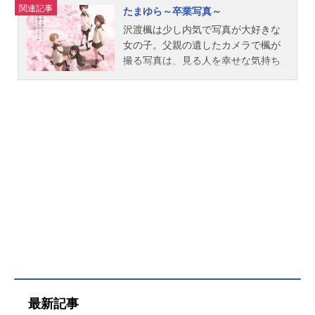
関連記事
totose～放送形態TVアニメシリーズ
み、美しい海と島々、あたたかな人
たまゆら～卒業写真～
ころに住んでいた町。古い町並み、
たまゆらスケジュール2011年10月3
たちに囲まれた高校生たちの生活を
美しい海と島々、暖かな人々とそし
沢渡楓は少し内気で写真が大好きな
日（月）～12月19日（月）AT-Xほか
描く心温まる優しい時間が流れる物
て新しくできた素敵な友達…。大好
女の子。父親の遺したカメラで楓が
話数全13話キャスト沢渡楓：竹達彩
語。作品名たまゆら～もあぐれっし
きになったこの町で撮った楓の写真
撮る写真は、見る人を幸せな気持ち
奈塙かおる：阿澄佳奈岡崎のりえ：
ぶ～放送形態TVアニメシリーズたま
には、ときどきたまゆらが写りま
にして、心と心をつないでいきま
井口裕香桜田麻音：儀武ゆう子志保
ゆらスケジュール2013年7月3日
す。たまゆらは楓の心がふわふわと
す。高校入学を機に、瀬戸内海にあ
美りほ：葉月絵理乃塙さよみ：大原
（水）～9月18日（水）AT-X・TOKY
舞い上がって幸せな気持ちの時に写
る父親との思い出の町・竹原へと引
さやか沢渡香：宮本佳那子ももね
OMXほか話数全13話キャスト沢渡
るかわいい光。幸せが形になったよ
っ越してきた楓は、幼なじみの塙か
こ：福井裕佳梨三次ちひろ：寿美菜
楓：竹達彩奈塙かおる：阿澄佳奈岡
うな不思議な何か…。そして、その
おると再会。岡崎のりえ、桜田麻音
子篠田こまち：広橋涼楓の母：緒方
崎のりえ：井口裕香桜田麻音：儀武
写真はみんなをちょっとだけ幸せな
という新しい親友もできました。4人
恵美楓の祖母：松尾佳子｢ぽぽろ｣店
ゆう子三谷かなえ：茅野愛衣志保美
気持ちにしてくれるんです。作品名
は高校1年、2年と一緒の時間を過ご
主：松来未祐写真館オーナー：中田
りほ：葉月絵理乃塙さよみ：大原さ
たまゆら放送形態OVAスケジュール2
しながら、さまざまな経験や出会い
譲治...
やか沢渡香：宮本佳那子ももねこ：
010年11月26日（金）～12月23日
を重ねて、それぞれに一歩一歩、成
福井裕佳梨三次ちひろ：寿美菜子篠
（木）発売話数全4話キャスト沢渡
長してきたのでした。作品名たまゆ
田こまち：広橋涼堂郷和太郎：間島
楓：竹達彩奈塙かおる：阿澄佳奈岡
ら～卒業写真～放送形態OVAシリー
淳司沢渡珠恵：緒方恵美楓の祖母：
崎のりえ：井口裕香桜田麻音：儀武
ズたまゆらスケジュール2015年4月4
松尾佳子八色ちも：松来未祐マエス
ゆう子志保美りほ：葉月絵理乃塙さ
日（土）～2016年4月2日（土）発売
トロ：中田譲治スタッフ原作・監
よみ：大原さやか沢渡香：宮本佳那
話数全4話キャスト沢渡楓：竹達彩奈
督・シリ...
子ももねこ：福井裕佳梨楓の母：緒
塙かおる：阿澄佳奈岡崎のりえ：井
最新記事
方恵美楓の祖母：松尾佳子「ほぼ
口裕香桜田麻音：儀武ゆう子三谷か