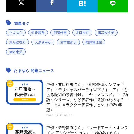
関連タグ
たまゆら
竹達彩奈
阿澄佳奈
井口裕香
儀武ゆう子
葉月絵理乃
大原さやか
宮本佳那子
福井裕佳梨
緒方恵美
たまゆら 関連ニュース
声優・井口裕香さん、『戦姫絶唱シンフォギ
ア』『デリシャスパーティ♡プリキュア』『と
ある魔術の禁書目録』『ヤマノススメ』『〈物
語〉シリーズ』など代表作に選ばれたのは？ −
アニメキャラクター代表作まとめ（2025 年
版）
2025-07-11 00:00
声優・茅野愛衣さん、『ソードアート・オンラ
イン アリシゼーション』『凪のあすから』