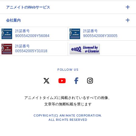
アニメイトのWebサービス
会社案内
許諾番号
許諾番号
9005542009Y56084
9005542008Y30005
許諾番号
005542005Y31018
FOLLOW US
アニメイトタイムズに掲載されているすべての画像、
文章等の無断転載を禁じます
COPYRIGHT(C) ANIMATE CORPORATION.
ALL RIGHTS RESERVED