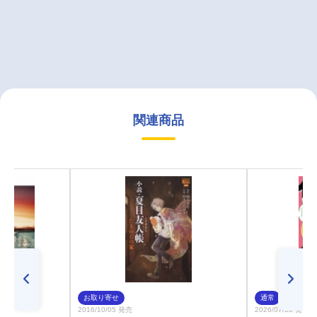
関連商品
お取り寄せ
通常
2016/10/05 発売
2026/07/08 発売