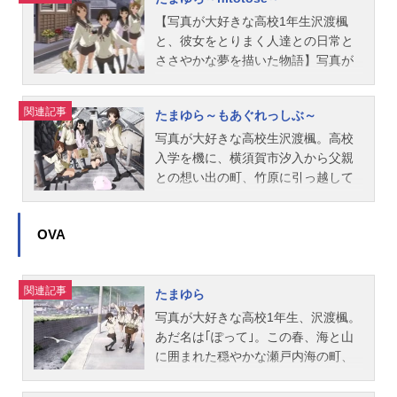
【写真が大好きな高校1年生沢渡楓
と、彼女をとりまく人達との日常と
ささやかな夢を描いた物語】写真が
大好きな高校1年生、沢渡楓。あだ名
は｢ぽって｣。この春、中学生までの
関連記事
たまゆら～もあぐれっしぶ～
時を過ごした町、横須賀市汐入から
穏やかな瀬戸内海の町、広島県竹原
写真が大好きな高校生沢渡楓。高校
市に引っ越してきました。そこは亡
入学を機に、横須賀市汐入から父親
くなった父親が子供のころに住んで
との想い出の町、竹原に引っ越して
いた町。古い町並み、美しい海と
きてから1年が経ちこの春高校2年生
島々、暖かな人々とそして新しくで
になります。写真は心と心を繋ぐも
OVA
きた素敵な友達…。大好きになった
の。そう教えてくれた父親の形見の
この町で撮った楓の写真には、とき
カメラで新しく出会った友達やいろ
どきたまゆらが写ります。たまゆら
んな人たちとたくさんの写真を撮っ
関連記事
は楓の心がふわふわと舞い上がって
てきました。そんな写真を通じて、
たまゆら
幸せな気持ちの時に写るかわいい
この町で出会った素敵な想い出の
写真が大好きな高校1年生、沢渡楓。
光。幸せが形になったような不思議
数々・・・、もっともっとそんな想
あだ名は｢ぽって｣。この春、海と山
な何か…。そして、その写真はみん
い出を作りたいという思いを胸に、
に囲まれた穏やかな瀬戸内海の町、
なをちょっとだけ幸せな気持ちにし
楓は新たなチャレンジを始めます。
広島県竹原市に引っ越してきまし
てくれるんです。作品名たまゆら～hi
それは写真部を作ること。古い町並
た。そこは亡くなった父親が子供の