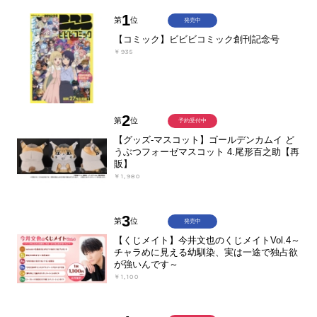
1
第
位
発売中
【コミック】ビビビコミック創刊記念号
￥935
2
第
位
予約受付中
【グッズ-マスコット】ゴールデンカムイ ど
うぶつフォーゼマスコット 4.尾形百之助【再
販】
￥1,980
3
第
位
発売中
【くじメイト】今井文也のくじメイトVol.4～
チャラめに見える幼馴染、実は一途で独占欲
が強いんです～
￥1,100