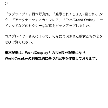
け！
『ラブライブ！』西木野真姫、『艦隊これくしょん -艦これ-』夕
立、『アークナイツ』スカイフレア、『Fate/Grand Order』モー
ドレッドなどのセクシーな写真をピックアップしました。
コスプレイヤーさんによって、巧みに再現された彼女たちの姿を
ぜひご覧ください。
※本記事は、WorldCosplayとの共同制作記事になり、
WorldCosplayの利用規約に基づき記事を作成しております。