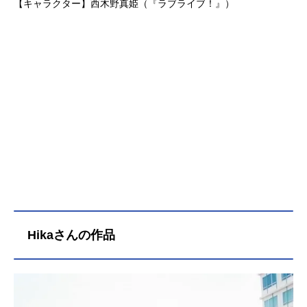
【キャラクター】西木野真姫（『ラブライブ！』）
Hikaさんの作品