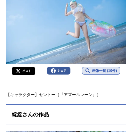
画像一覧 (10件)
シェア
ポスト
【キャラクター】セントー（『アズールレーン』）
綻綻さんの作品