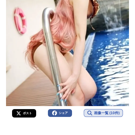
画像一覧 (10件)
シェア
ポスト