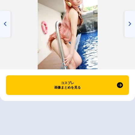
コスプレ
画像まとめを見る