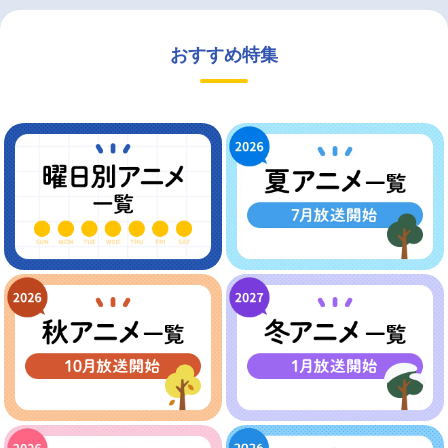
おすすめ特集