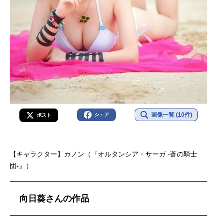
画像一覧 (10件)
シェア
ポスト
【キャラクター】カノン（『オルタンシア・サーガ -蒼の騎士
団-』）
向日葵さんの作品