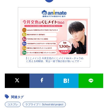
【くじメイト】今井文也のくじメイトVol.4～チャラめ
に見える幼馴染、実は一途で独占欲が強いんです～
関連タグ
コスプレ
ラブライブ！ School idol project