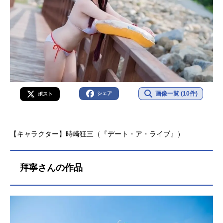
画像一覧 (10件)
シェア
ポスト
【キャラクター】時崎狂三（『デート・ア・ライブ』）
拜寧さんの作品