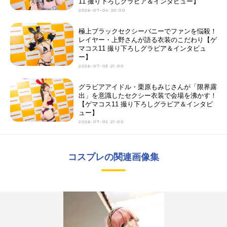
11 撮り下ろしグラビア＆インタビュー】
2026-07-04 20:00
極上ブラックセクシーバニーでファンを悩殺！
レイヤー・上野さんが語る衣装のこだわり【ゲ
マコス11 撮り下ろしグラビア＆インタビュ
ー】
2026-07-03 21:00
グラビアアイドル・栗原もみじさんが「限界露
出」を意識したセクシー衣装で会場を沸かす！
【ゲマコス11 撮り下ろしグラビア＆インタビ
ュー】
2026-07-02 21:00
コスプレの関連画像集