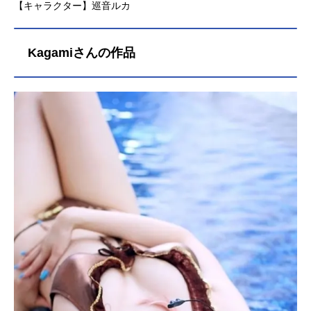
【キャラクター】巡音ルカ
Kagamiさんの作品