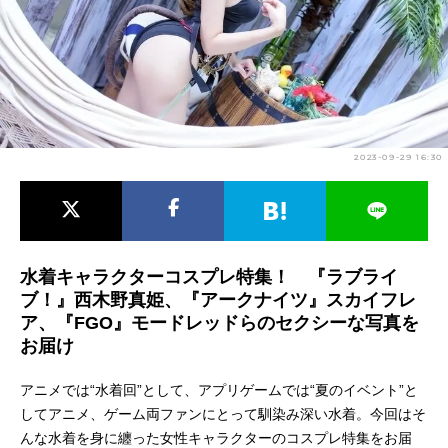
アニメ映画一覧
実写化映画一覧
今期アニメ曜日別一覧
春アニメ
夏アニメ
2023-09-29 16:30
秋アニメ
冬アニメ
男性声優/女性声優一覧
FOLLOW US
水着キャラクターコスプレ特集！ 『ラブライ
ブ！』西木野真姫、『アークナイツ』スカイフレ
ア、『FGO』モードレッドらのセクシーな写真を
お届け
アニメでは“水着回”として、アプリゲームでは“夏のイベント”と
してアニメ、ゲーム両ファンにとって馴染み深い水着。今回はそ
んな水着を身に纏った女性キャラクターのコスプレ特集をお届