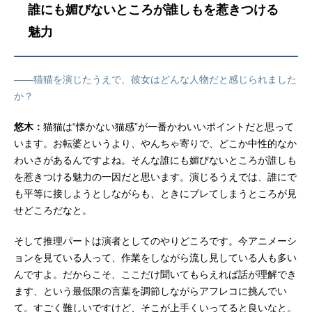
誰にも媚びないところが誰しもを惹きつける
魅力
――猫猫を演じたうえで、彼女はどんな人物だと感じられました
か？
悠木：
猫猫は“懐かない猫感”が一番かわいいポイントだと思って
います。お転婆というより、やんちゃ寄りで、どこか中性的なか
わいさがあるんですよね。そんな誰にも媚びないところが誰しも
を惹きつける魅力の一因だと思います。演じるうえでは、誰にで
も平等に接しようとしながらも、ときにブレてしまうところが見
せどころだなと。
そして推理パートは演者としてのやりどころです。今アニメーシ
ョンを見ている人って、作業をしながら流し見している人も多い
んですよ。だからこそ、ここだけ聞いてもらえれば話が理解でき
ます、という最低限の言葉を調節しながらアフレコに挑んでい
て。すごく難しいですけど、そこが上手くいってると良いなと。