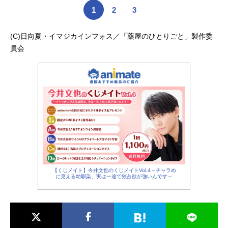
1
2
3
(C)日向夏・イマジカインフォス／「薬屋のひとりごと」製作委
員会
【くじメイト】今井文也のくじメイトVol.4～チャラめ
に見える幼馴染、実は一途で独占欲が強いんです～