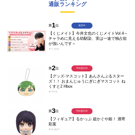
通販ランキング
1
第
位
発売中
【くじメイト】今井文也のくじメイトVol.4～
チャラめに見える幼馴染、実は一途で独占欲
が強いんです～
￥1,100
2
第
位
予約受付中
【グッズ-マスコット】あんさんぶるスター
ズ！！ おまんじゅうにぎにぎマスコット ね
くすと2 Hbox
￥770
3
第
位
予約受付中
【フィギュア】るかっぷ 超かぐや姫！ 酒寄
彩葉
￥3,927