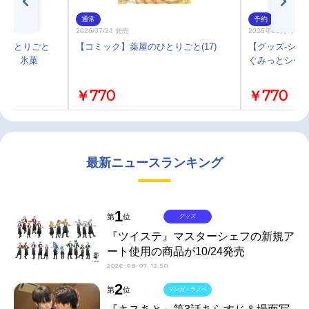
通常
予約
2026/07/24 発売
2026年08月 中 
のひとりごと
【コミック】薬屋のひとりごと(17)
【グッズ-シー
猫猫 氷菓
ぐみっとシール 
￥770
￥770
最新ニュースランキング
1
第
位
グッズ
『ツイステ』マスターシェフの新規ア
ート使用の商品が10/24発売
2026-08-07 12:50
2
第
位
マンガ・ラノベ