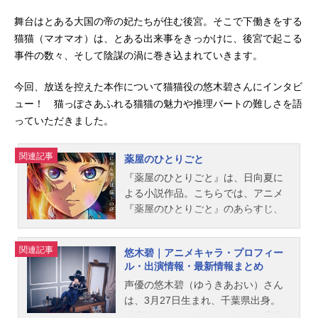
舞台はとある大国の帝の妃たちが住む後宮。そこで下働きをする
猫猫（マオマオ）は、とある出来事をきっかけに、後宮で起こる
事件の数々、そして陰謀の渦に巻き込まれていきます。
今回、放送を控えた本作について猫猫役の悠木碧さんにインタビ
ュー！ 猫っぽさあふれる猫猫の魅力や推理パートの難しさを語
っていただきました。
関連記事
薬屋のひとりごと
『薬屋のひとりごと』は、日向夏に
よる小説作品。こちらでは、アニメ
『薬屋のひとりごと』のあらすじ、
キャスト声優、スタッフ、オススメ
記事をご紹介！
関連記事
悠木碧｜アニメキャラ・プロフィー
ル・出演情報・最新情報まとめ
声優の悠木碧（ゆうきあおい）さん
は、3月27日生まれ、千葉県出身。
『魔法少女まどか☆マギカ』の鹿目