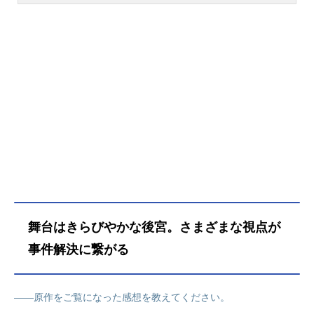
まどか役をはじめ、『薬屋のひとり
ごと』の猫猫役など、人気作品のキ
ャラクターを多く演じています。こ
ちらでは、悠木碧さんのオススメ記
事をご紹介！
舞台はきらびやかな後宮。さまざまな視点が
事件解決に繋がる
――原作をご覧になった感想を教えてください。