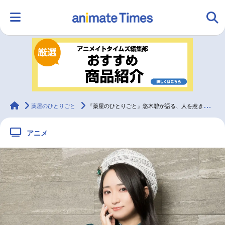
HOME
ランキング
アニメ
声優
ラジオ
みんなの声
グッズ
映画
animateTimes
薬屋のひとりごと
『薬屋のひとりごと』悠木碧が語る、人を惹きつける猫猫の魅力｜インタビュー
アニメ
マンガ・ラノベ
ゲーム・アプリ
音楽
コスプレ
2.5次元
配信・Vtuber
トレンド
無料マンガ
最新記事一覧
アニメ記事一覧
声優記事一覧