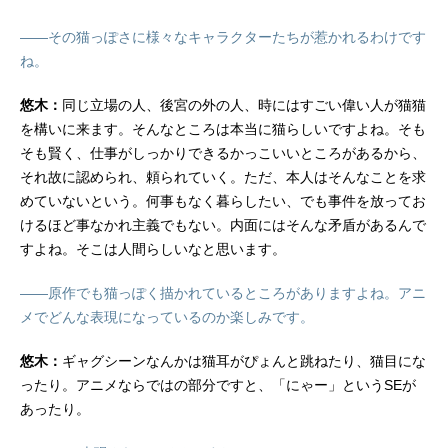
――その猫っぽさに様々なキャラクターたちが惹かれるわけです
ね。
悠木：
同じ立場の人、後宮の外の人、時にはすごい偉い人が猫猫
を構いに来ます。そんなところは本当に猫らしいですよね。そも
そも賢く、仕事がしっかりできるかっこいいところがあるから、
それ故に認められ、頼られていく。ただ、本人はそんなことを求
めていないという。何事もなく暮らしたい、でも事件を放ってお
けるほど事なかれ主義でもない。内面にはそんな矛盾があるんで
すよね。そこは人間らしいなと思います。
――原作でも猫っぽく描かれているところがありますよね。アニ
メでどんな表現になっているのか楽しみです。
悠木：
ギャグシーンなんかは猫耳がぴょんと跳ねたり、猫目にな
ったり。アニメならではの部分ですと、「にゃー」というSEが
あったり。