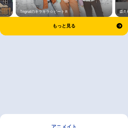
Trignalのキラキラ☆ビートＲ
森久
もっと見る
アニメイト