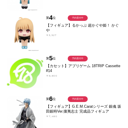
4
第
位
予約受付中
【フィギュア】るかっぷ 超かぐや姫！ かぐ
や
￥3,927
5
第
位
予約受付中
【カセット】アプリゲーム 18TRIP Cassette
#14
￥8,800
6
第
位
予約受付中
【フィギュア】G.E.M.Caratシリーズ 銀魂 坂
田銀時Ver.攘夷志士 完成品フィギュア
￥7,480