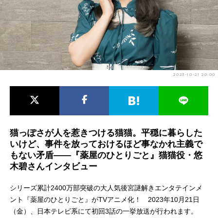
アニメ映画一覧
実写化映画一覧
今期アニメ曜日別一覧
春アニメ
夏アニメ
2023-10-21 20:00
秋アニメ
冬アニメ
男性声優/女性声優一覧
FOLLOW US
猫っぽさが人を惹きつける猫猫。平穏に暮らした
いけど、事件を放っておけるほど事なかれ主義で
もない矛盾――『薬屋のひとりごと』猫猫役・悠
木碧さんインタビュー
シリーズ累計2400万部突破の大人気後宮謎解きエンタテインメ
ント『薬屋のひとりごと』がTVアニメ化！ 2023年10月21日
（金）、日本テレビ系にて初回3話の一挙放送が行われます。