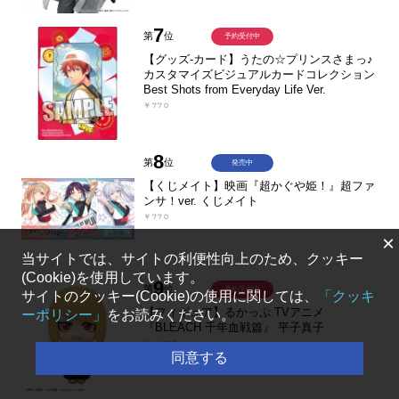
7
第
位
予約受付中
【グッズ-カード】うたの☆プリンスさまっ♪
カスタマイズビジュアルカードコレクション
Best Shots from Everyday Life Ver.
￥770
8
第
位
発売中
【くじメイト】映画『超かぐや姫！』超ファ
ンサ！ver. くじメイト
￥770
×
当サイトでは、サイトの利便性向上のため、クッキー
(Cookie)を使用しています。
9
第
位
予約受付中
サイトのクッキー(Cookie)の使用に関しては、
「クッキ
【フィギュア】るかっぷ TVアニメ
ーポリシー」
をお読みください。
『BLEACH 千年血戦篇』 平子真子
￥4,020
同意する