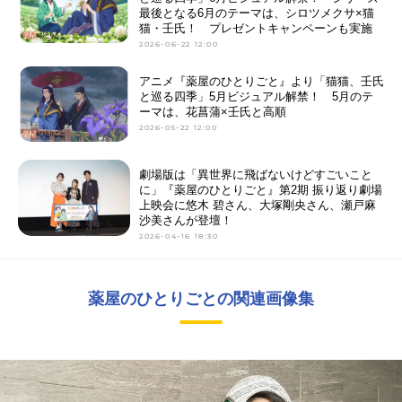
最後となる6月のテーマは、シロツメクサ×猫
猫・壬氏！ プレゼントキャンペーンも実施
2026-06-22 12:00
アニメ『薬屋のひとりごと』より「猫猫、壬氏
と巡る四季」5月ビジュアル解禁！ 5月のテ
ーマは、花菖蒲×壬氏と高順
2026-05-22 12:00
劇場版は「異世界に飛ばないけどすごいこと
に」『薬屋のひとりごと』第2期 振り返り劇場
上映会に悠木 碧さん、大塚剛央さん、瀬戸麻
沙美さんが登壇！
2026-04-16 18:30
薬屋のひとりごとの関連画像集