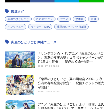
関連タグ
薬屋のひとりごと
2026秋アニメ
アニメ
悠木碧
声優
インタビュー
ライター・MoA
薬屋のひとりごと 第1期
薬屋のひとりごと 関連ニュース
「リンデロンVs × TVアニメ『薬屋のひとりご
と』真夏の皮膚の謎」コラボキャンペーンが7
月1日より開催！ 新Web CMが公開中
2026-07-09 12:50
「薬屋のひとりごと～夏の園遊会 2026～」夜
公演の有料配信が決定！ 配信チケットの販売
が開始！
2026-07-07 14:30
アニメ『薬屋のひとりごと』より「猫猫、壬氏
と巡る四季」6月ビジュアル解禁！ シリーズ