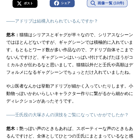
画像一覧 (10件)
シェア
ポスト
――アドリブは結構入れられているんですか？
悠木：
猫猫はシリアスとギャグが半々なので、シリアスなシーン
ではほとんどないですが、ギャグシーンでは積極的に入れていま
す。もともとワード数が多い作品なので、アドリブ自体そこまで
ないんですけど、ギャグシーンはいっぱい付けてあげたほうがコ
ミカルさが伝わるなと思いまして。猫猫以外だと壬氏や高順はデ
フォルメになるギャグシーンでちょっとだけ入れていましたね。
やぶ医者なんかは挙動アドリブが細かく入っていたりします。小
動物っぽいかわいらしいキャラクター作りに繋がるから細かめに
ディレクションがあったそうです。
――壬氏役の大塚さんの演技をご覧になっていかがでしたか？
悠木：
艶っぽい声のときもあれば、スポーティーな声のときもあ
るんですけど、全体としてひとつの壬氏にまとまっているなと感