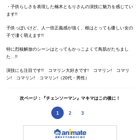
けど、皇帝直々の任命なので辞める
・子供らしさを表現した楠木ともりさんの演技に魅力を感じてい
ことすら許されない。本当の実力が
ます!!
バレたら即破滅なこの状況......それで
もコマリはハッタリと可愛さを武器
子供っぽいけど、人一倍正義感が強く、根はとっても優しい女の
に己の任務を遂行する！ 「私がこ
れから為すことはな、単純極まりな
子で凄く萌えます!!
い覇業だ！ すなわち、テラコマ
リ・ガンデスブラッドは――他の5カ
特に烈核解放のシーンはとってもかっこよくて鳥肌がたちまし
国の大将軍を武力で全員ブチ殺し、
た…!!
ムルナイトの国威を全世界に喧伝し
てやるのだ!」最強(!?)吸血姫による
演技にも注目です!! コマリン大好きです! コマリン! コマリ
歴史に残る快進撃がここに始まる！
ン! コマリン! コマリン!（20代・男性）
作品名ひきこまり吸血姫の悶々放送
形態TVアニメスケジュール2023年10
月7日（土）〜2023年12月30日
次ページ：『チェンソーマン』マキマはこの後に！
（土）TOKYOMXほか話数全12話
キ...
1
2
3