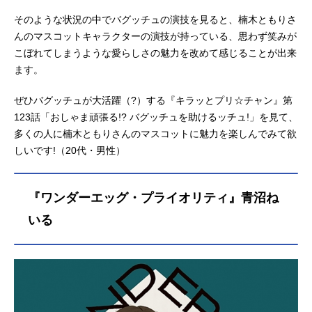
そのような状況の中でバグッチュの演技を見ると、楠木ともりさ
んのマスコットキャラクターの演技が持っている、思わず笑みが
こぼれてしまうような愛らしさの魅力を改めて感じることが出来
ます。
ぜひバグッチュが大活躍（?）する『キラッとプリ☆チャン』第
123話「おしゃま頑張る!? バグッチュを助けるッチュ!」を見て、
多くの人に楠木ともりさんのマスコットに魅力を楽しんでみて欲
しいです!（20代・男性）
『ワンダーエッグ・プライオリティ』青沼ね
いる