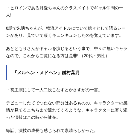
・ヒロインである月愛ちゃんのクラスメイトでギャル仲間の一
人!
8話で朱璃ちゃんが、韓流アイドルについて嬉々として語るシー
ンがあり、見ていて凄くキュンキュンしたのを覚えています。
あとともりさんがギャルを演じるという事で、中々に無いキャラ
なので、これからご覧になる方は是非!!（20代・男性）
『メルヘン・メドヘン』鍵村葉月
・初主演にして一人二役こなすとかさすがの一言。
デビューしたてでつたない部分はあるものの、キャラクターの感
情が見てるこちらまで流れてくるような、キャラクターに寄り添
った演技はこの時から健在。
毎話、演技の成長も感じられて素晴らしかった。