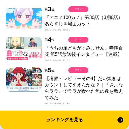
3
第
位
アニメ
『アニメ100カノ』第30話（3期6話）
あらすじ＆場面カット
2026-08-06 18:55
4
第
位
アニメ
『うちの弟どもがすみません』寺澤百
花 第5話放送後インタビュー【連載】
2026-08-06 12:00
5
第
位
アニメ
【考察・レビューその4】たい焼きは
カウントしてええんかな？｜『さよな
らララ』でララが食べた魚の数を数え
てみた
2026-08-06 12:30
ランキングを見る