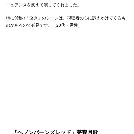
ニュアンスを変えて演じてくれました。
テレビほか話数全12話＋特別編キャ
スト大戸アイ：相川奏多青沼ねい
特に9話の「泣き」のシーンは、視聴者の心に訴えかけてくるも
る：楠木ともり川井リカ：斉藤朱夏
沢木桃恵：矢野妃菜喜アカ：内田夕
のがあるので必見です。（20代・男性）
夜裏アカ：高橋広樹大戸多恵：白石
晴香沢木修一郎：中澤まさとも長瀬
小糸：田所あずさスタッフ原案・脚
本：野島伸司監督：若林信キャラク
ターデザイン・総作画監督：高橋沙
妃コンセプトアート：taracod副監
督：山﨑雄太アクションディレクタ
ー：川上雄介コアアニメーター：小
林恵祐ゲストキャラクターデザイ
ン：久武伊織プロップデザイン：井
上晴日モンスターデザイン：小林麻
衣子ミテミヌフリデ...
『ヘブンバーンズレッド』茅森月歌