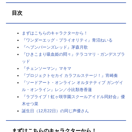
目次
まずはこちらのキャラクターから！
『ワンダーエッグ・プライオリティ』青沼ねいる
『ヘブンバーンズレッド』茅森月歌
『ひきこまり吸血姫の悶々』テラコマリ・ガンデスブラ
ッド
『チェンソーマン』マキマ
『プロジェクトセカイ カラフルステージ！』宵崎奏
『ソードアート・オンライン オルタナティブ ガンゲイ
ル・オンライン』レン／小比類巻香蓮
『ラブライブ！虹ヶ咲学園スクールアイドル同好会』優
木せつ菜
誕生日（12月22日）の同じ声優さん
まずはこちらのキャラクターから！