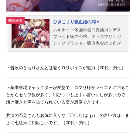
関連記事
ひきこまり吸血姫の悶々
ムルナイト帝国の名門貴族ガンデス
ブラッド家の令嬢、テラコマリ・ガ
ンデスブラッド。吸血鬼なのに血が
飲めないコマリは、魔法が使えな
い、運動ができない、背が伸びない
という三重苦に悩まされ、3年間の引
・普段のともりさんとは違うロリボイスが魅力（20代・男性）
きこもり生活を送っていた。しか
し、ある日親バカの父がとんでもな
い就職先を見つけてくる。その名も
・基本登場キャラクターが変態で、コマリ様がツッコミに回るこ
『七紅天大将軍』！ それは本来帝
とからセリフ数が多く、叫びつつも上手い言い回しが多いので、
国の猛者しかなれず、3ヶ月に一度の
活き活きと声を当てられている姿が想像できます。
ペースで他国に戦争を仕掛け勝利し
なければならない超ハードな役職。
共演の石見さんもお気に入りな「〇〇だ⤴よぉ⤵」の言い方は、ま
さらに部下たちは元犯罪者ばかりで
さに七紅天に相応しいです。（20代・男性）
将軍に就任したコマリに対して下剋
上を狙う気満々......。絶対に断りたい