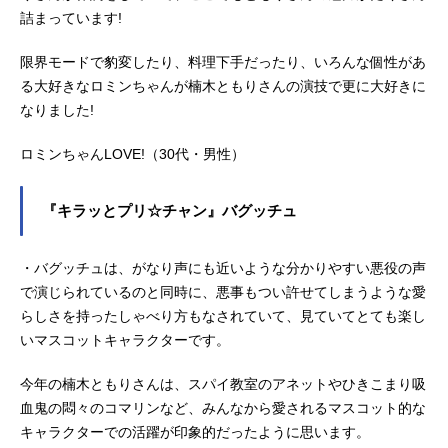
詰まっています!
限界モードで豹変したり、料理下手だったり、いろんな個性があ
る大好きなロミンちゃんが楠木ともりさんの演技で更に大好きに
なりました!
ロミンちゃんLOVE!（30代・男性）
『キラッとプリ☆チャン』バグッチュ
・バグッチュは、がなり声にも近いような分かりやすい悪役の声
で演じられているのと同時に、悪事もつい許せてしまうような愛
らしさを持ったしゃべり方もなされていて、見ていてとても楽し
いマスコットキャラクターです。
今年の楠木ともりさんは、スパイ教室のアネットやひきこまり吸
血鬼の悶々のコマリンなど、みんなから愛されるマスコット的な
キャラクターでの活躍が印象的だったように思います。