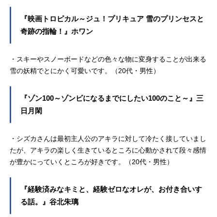
『映画トロピカル～ジュ！プリキュア 雪のプリンセスと
奇跡の指輪！』ホワン
・スキーやスノーボードなどの色々な物に変身することが出来る
雪の妖精でとにかく可愛いです。（20代・男性）
『ゾン100～ゾンビになるまでにしたい100のこと～』三
日月閑
・シズカさんは最初主人公のアキラに対して冷たく接していまし
たが、アキラの楽しく生きているところに心動かされて段々感情
が豊かにっていくところが好きです。（20代・男性）
『経験済みなキミと、経験ゼロなオレが、お付き合いす
る話。』谷北朱璃