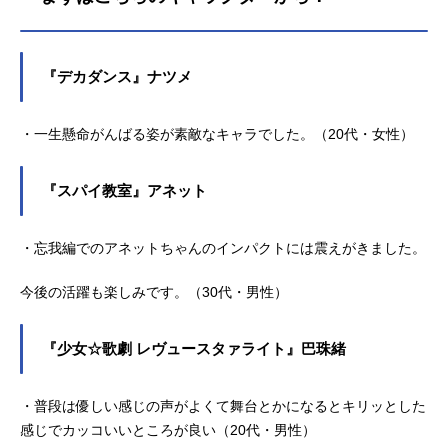
『デカダンス』ナツメ
・一生懸命がんばる姿が素敵なキャラでした。（20代・女性）
『スパイ教室』アネット
・忘我編でのアネットちゃんのインパクトには震えがきました。
今後の活躍も楽しみです。（30代・男性）
『少女☆歌劇 レヴュースタァライト』巴珠緒
・普段は優しい感じの声がよくて舞台とかになるとキリッとした
感じでカッコいいところが良い（20代・男性）