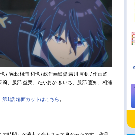
 / 演出:相浦 和也 / 総作画監督:吉川 真帆 / 作画監
 茉莉、服部 益実、たかおか きいち、服部 憲知、相浦
第1話 場面カットはこちら
。
ちの時間」が演出と合わさって良かったです。作品