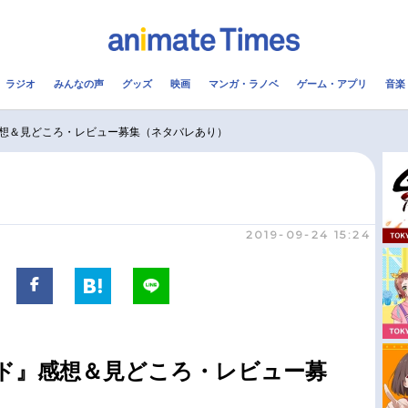
ラジオ
みんなの声
グッズ
映画
マンガ・ラノベ
ゲーム・アプリ
音楽
メ
声優
ラジオ
み
想＆見どころ・レビュー募集（ネタバレあり）
コスプレ
2.5次元
配信
アニメ映画一覧
今期アニメ曜日別一覧
2019-09-24 15:24
実写化映画一覧
春アニメ
男性声優/女性声優一覧
夏アニメ
FOLLOW US
ド』感想＆見どころ・レビュー募