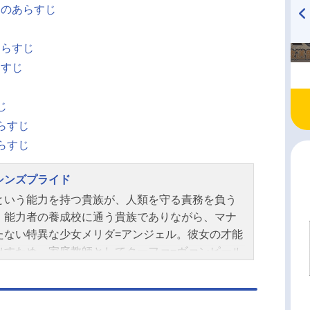
」
のあらすじ
じ
TVアニメ『戦隊大失格』
ハイキュー!! 烏野高校放送部!
あらすじ
radio 大直会 2nd season
らすじ
じ
じ
らすじ
らすじ
シンズプライド
という能力を持つ貴族が、人類を守る責務を負う
。能力者の養成校に通う貴族でありながら、マナ
たない特異な少女メリダ=アンジェル。彼女の才能
出すため、家庭教師としてクーファ=ヴァンピール
遣される。『彼女に才なき場合、暗殺する』とい
務を背負い－－。能力が全ての社会、報われぬ努
続けるメリダに、クーファは残酷な決断を下そう