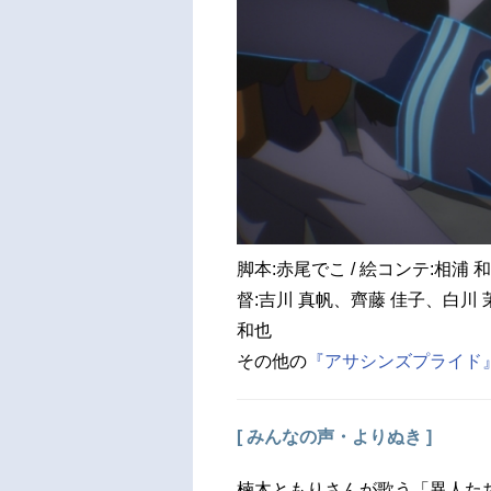
脚本:赤尾でこ / 絵コンテ:相浦 和也
督:吉川 真帆、齊藤 佳子、白川
和也
その他の
『アサシンズプライド』
[ みんなの声・よりぬき ]
楠木ともりさんが歌う「異人た