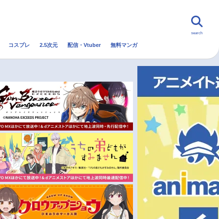
search
コスプレ
2.5次元
配信・Vtuber
無料マンガ
んなの声
グッズ
映画
・Vtuber
トレンド
無料マンガ
秋アニメ
冬アニメ