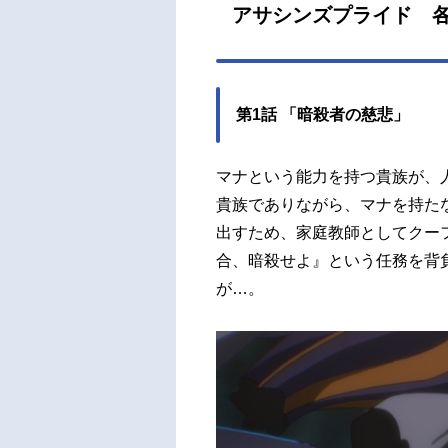
アサシンズプライド 
とす
暗殺
ド）
シン
第1話 「暗殺者の慈悲」
10月
OM
ル：
マナという能力を持つ貴族が、
ゼ＝
貴族でありながら、マナを持た
薮内
出すため、家庭教師としてクー
ール
合、暗殺せよ』という任務を背
和氣
が…。
智之
（フ
ノモ
ャラク