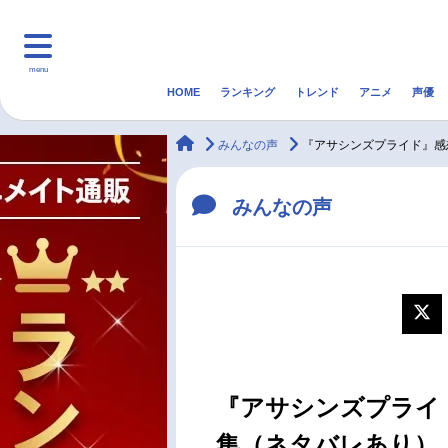
menu
HOME
ランキング
トレンド
アニメ
声優
HOME
ランキング
アニ
animateTimes
みんなの声
『アサシンズプライド』感
マンガ・ラノベ
ゲーム・アプリ
音楽
みんなの声
最新記事一覧
アニメ記事一覧
声優記事一覧
『アサシンズプライ
集（ネタバレあり）