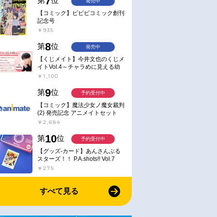
7
第
位
発売中
【コミック】ビビビコミック創刊
記念号
￥935
8
第
位
発売中
【くじメイト】今井文也のくじメ
イトVol.4～チャラめに見える幼
馴染、実は一途で独占欲が強いん
￥1,100
です～
9
第
位
予約受付中
【コミック】魔法少女ノ魔女裁判
(2) 発売記念 アニメイトセット
【アクリルスタンド2種セット購
￥2,684
入用シリアル付き】【完全受注生
産】
10
第
位
予約受付中
【グッズ-カード】あんさんぶる
スターズ！！ P.A.shots!! Vol.7
Action
￥275
すべて見る