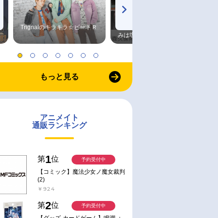
Trignalのキラキラ☆ビートＲ
森久保祥太郎×浪川大輔 つま
みは塩だけ
もっと見る
アニメイト
通販ランキング
1
第
位
予約受付中
【コミック】魔法少女ノ魔女裁判
(2)
￥924
2
第
位
予約受付中
【グッズ-カードゲーム】鳴潮 ：