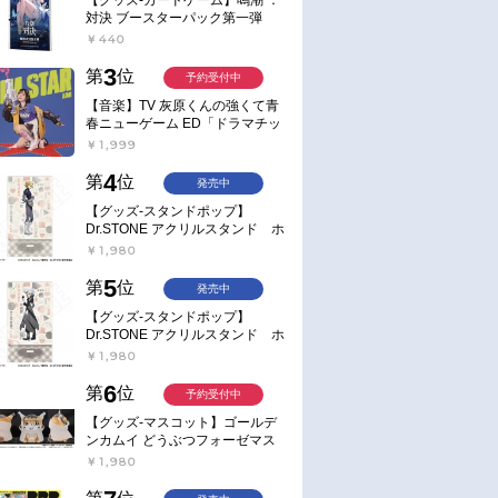
対決 ブースターパック第一弾
【ポイント2倍】
￥440
3
第
位
予約受付中
【音楽】TV 灰原くんの強くて青
春ニューゲーム ED「ドラマチッ
ク逃避行」収録シングル AIM
￥1,999
STAR/愛美【通常盤】
4
第
位
発売中
【グッズ-スタンドポップ】
Dr.STONE アクリルスタンド ホ
ワイマンといっしょver. スタン
￥1,980
リー・スナイダー
5
第
位
発売中
【グッズ-スタンドポップ】
Dr.STONE アクリルスタンド ホ
ワイマンといっしょver. Dr.ゼノ
￥1,980
6
第
位
予約受付中
【グッズ-マスコット】ゴールデ
ンカムイ どうぶつフォーゼマス
コット 4.尾形百之助【再販】
￥1,980