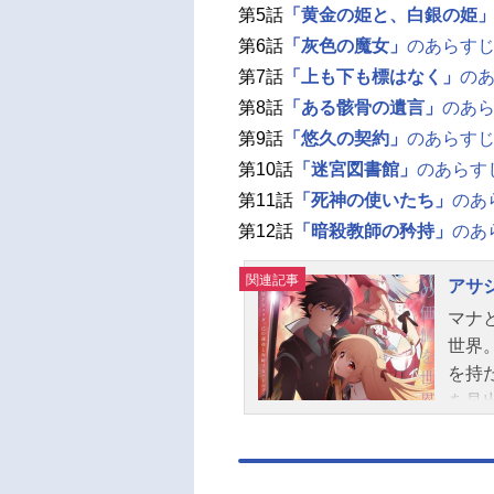
第5話
「黄金の姫と、白銀の姫
第6話
「灰色の魔女」
のあらす
第7話
「上も下も標はなく」
の
第8話
「ある骸骨の遺言」
のあ
第9話
「悠久の契約」
のあらす
第10話
「迷宮図書館」
のあらす
第11話
「死神の使いたち」
のあ
第12話
「暗殺教師の矜持」
のあ
関連記事
アサ
マナ
世界
を持
を見
が派
う任
力を