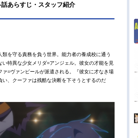
各話あらすじ・スタッフ紹介
るのだが……。「オレに命を預けてみませんか」
者でもなく教師でもない暗殺教師の矜持（プライ
にかけて、少女の価値を世界に示せ！作品名アサ
ズプライド放送形態TVアニメスケジュール2019年
10日（木）〜2019年12月26日（木）AT-X・TOKY
Xほか話数全12話キャストクーファ＝ヴァンピー
小野友樹メリダ＝アンジェル：楠木ともりエリー
人類を守る責務を負う世界。能力者の養成校に通う
アンジェル：石川由依ロゼッティ＝プリケット：
ない特異な少女メリダ=アンジェル。彼女の才能を見
満里奈ネルヴァ＝マルティーリョ：佐倉綾音ミュ
ファ=ヴァンピールが派遣される。『彼女に才なき場
＝ラ・モール：内田真礼サラシャ＝シクザール：
負い、クーファは残酷な決断を下そうとするのだ
あず未ウィリアム・ジン：鈴木達央オヤジ：森川
スタッフ原作：天城ケイ「アサシンズプライド
ァンタジア文庫/KADOKAWA）原作イラスト：ニ
トニノ監督：相浦和也シリーズ構成：赤尾でこキ
ターデザイン・総...